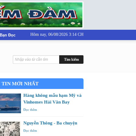
Hôm nay,
06/08/2026 3:14 CH
 Bạn Đọc
 TIN MỚI NHẤT
Hàng không mẫu hạm Mỹ và
Vinhomes Hải Vân Bay
Đọc thêm
Nguyễn Thông - Ba chuyện
Đọc thêm