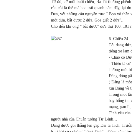
Từ đó, cứ mỗi buổi chiều, Ba Tít thường phễnh b
cằn cỗi là thế mà hoa trái quanh năm đấy, lại do
Đen, với những câu nguyền rủa: “ Bọn vô thần 
một đứa, bắt được 2 đứa..Goa giết 2 đứa”...
Cho đến khi ông “ bắt được” đứa thứ 100, 101 
6. Chiều 24...
Tôi đang đứn
tiếng xe lam 
- Chào cô Dượ
- Thiếu tá c
Tướng mới bi
Đáng đóng gầ
( Đáng là mộ
xin Đáng về 
Trong một lần
bay bổng thi
mạng, gan lì
Tình yêu của 
người nhà của Chuẩn tướng Tư Lệnh…
Đáng được gọi thẳng lên gặp Đại tá Tích, Trư
Ra khỏi cửa phòng “ ông Tích”…Đáng văng tục 