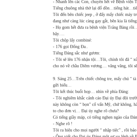
- Nhanh lên các Con, chuyển hết về Bệnh viện 
Tiếng chuông nhà thờ lại đổ dồn…tiếng hát…ti
Tôi đến bên chiếc jeep , ở đấy mấy chiếc máy 
đang như càng lúc càng gay gắt, bên kia là tiế
- Họ gom hết đưa ra bệnh viện Trảng Bàng rồ
bậy….
Tôi chộp lấy combiné:
- 176 gọi Đống Đa..
Tiếng Đáng sắc như gươm:
- Tôi sẽ lên 176 nhận tội…Tôi, chính tôi đã “ x
cho nó về chầu Diêm vương.... vâng vâng, tôi sẽ
9. Sáng 25…Trên chiếc chõng tre, mấy chú “ tà
gửi biếu…
Tôi kết thúc buổi họp… nhìn về phía Đáng:
- Tôi nghiêm khắc cảnh cáo Đại úy Đại đội trư
này không còn “ bọn” cố vấn Mỹ, chứ không, hà
to cho đơn vị… Đại úy nghe rõ chưa?
Có tiếng giầy máp, có tiếng nghẹn ngào của Đá
- Nghe rõ !
Tôi ra hiệu cho mọi người “ nhập tiệc” , rồi b
- Ông viết cho Đại úy Đáng một sự vụ lệnh về