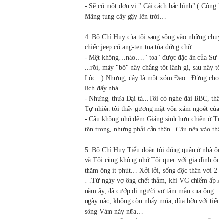
- Sẽ có một đơn vị " Cải cách bắc bình" ( Công 
Mãng tung cây gậy lên trời…
4. Bộ Chỉ Huy của tôi sang sông vào những ch
chiếc jeep có ang-ten tua tủa đứng chờ…
- Mệt không…nào…." toa" được đặc ân của Sư đo
...rồi, mấy "bố" này chẳng tốt lành gì, sau này t
Lộc...) Nhưng, đây là một xóm Đạo...Đừng cho 
lịch đấy nhá...
- Nhưng, thưa Đại tá...Tôi có nghe đài BBC, th
Tự nhiên tôi thấy gương mặt vốn xám ngoét của
- Cậu không nhớ đêm Giáng sinh hưu chiến ở 
tôn trọng, nhưng phải cẩn thận.. Cậu nên vào t
5. Bộ Chỉ Huy Tiểu đoàn tôi đóng quân ở nhà ôn
và Tôi cũng không nhớ Tôi quen với gia đình ô
thăm ông ít phút… Xởi lởi, sống độc thân với 2
…Từ ngày vợ ông chết thảm, khi VC chiếm ấp A
năm ấy, đã cướp đi người vợ tấm mẳn của ông..
ngày nào, không còn nhẩy múa, đùa bỡn với tiế
sông Vàm này nữa…