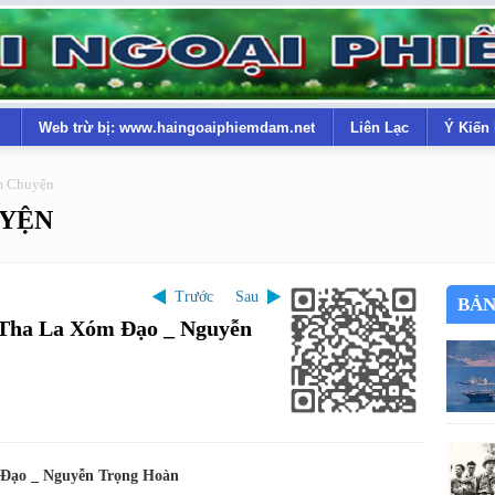
Web trừ bị: www.haingoaiphiemdam.net
Liên Lạc
Ý Kiến
m Chuyện
UYỆN
Trước
Sau
BẢN
Tha La Xóm Đạo _ Nguyễn
Đạo _ Nguyễn Trọng Hoàn