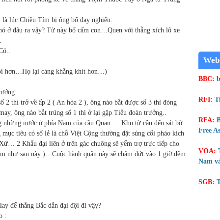
 là lúc Chiều Tím bị ông bố đay nghiến:
 nó ở đâu ra vậy? Từ này bố cấm con…Quen với thằng xích lô xe
.
Có..
Web
nói hơn…Họ lại càng khắng khít hơn…)
BBC:
b
rưởng:
RFI:
T
2 thì trở về ấp 2 ( An hòa 2 ), ông nào bắt được số 3 thì đóng
y, ông nào bắt trúng số 1 thì ở lại gặp Tiểu đoàn trưởng..
RFA:
B
 những nước ở phía Nam của cầu Quan…: Khu từ cầu đến sát bờ
Free As
ục tiêu có số lẻ là chỗ Việt Cộng thường đặt súng cối pháo kích
… 2 Khẩu đại liên ở trên gác chuông sẽ yểm trợ trực tiếp cho
VOA:
him như sau này )…Cuộc hành quân này sẽ chấm dứt vào 1 giờ đêm
Nam và
SGB:
T
 để thằng Bắc dẫn đại đội đi vậy?
o :