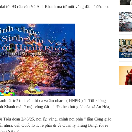
 dài tới 93 câu của Vũ Anh Khanh mà từ một vùng đất..." đèo heo
anh rất trữ tình của thi ca và âm nhạc...( HNPĐ ) 1. Tôi không
Anh Khanh mà từ một vùng đất..." đèo heo hút gió" của xã An Hòa,
i Tiểu đoàn 2/46/25, nơi ấy, vâng, chính nơi phía “ lắm Công giáo,
i nhựa, đến Quốc lộ 1, rẽ phải đi về Quận lỵ Trảng Bàng, rồi rẽ
sông Sài Gòn...