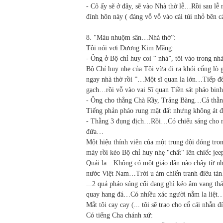
- Cô ấy sẽ ở đây, sẽ vào Nhà thờ lễ…Rồi sau lễ 
đính hôn này ( đáng vỗ vỗ vào cái túi nhỏ bên cá
8. "Máu nhuộm sân…Nhà thờ”:
Tôi nói vơi Dương Kim Mãng:
- Ông ở Bộ chỉ huy coi “ nhà”, tôi vào trong
Bộ Chỉ huy nhẹ của Tôi vừa đi ra khỏi cổng lò g
ngay nhà thờ rồi ”…Một sĩ quan la lớn…Tiếp đế
gạch…rồi vỗ vào vai Sĩ quan Tiền sát pháo binh
- Ông cho thằng Chà Rầy, Trảng Bàng…Cả thằ
Tiếng phản pháo rung mặt đất nhưng không át đ
- Thằng 3 đụng địch…Rồi…Có chiếu sáng cho 
đứa…
Một hiệu thính viên của một trung đội đóng tro
máy rồi kéo Bộ chỉ huy nhẹ "chất" lên chiếc je
Quái lạ…Không có một giáo dân nào chậy từ nhà
nước Việt Nam…Trời u ám chiến tranh điêu tà
...2 quả pháo súng cối đang ghì kéo âm vang th
quay hang đá…Có nhiều xác người nằm la liệt…
Mắt tôi cay cay (... tôi sẽ trao cho cổ cái nhẫn đ
Có tiếng Cha chánh xứ: