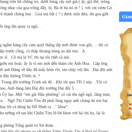
ụng trên bộ chõng tre, dưới bóng cây mít già ( ấy, già thế, trông
 ông nhạc của goa trồng đấy, ôi, Bà ơi bà nó ơi ! ), với cút rượu Gò
vô thánh chúng bay…Goa mà bắt ( ? ) được một đứa, thì goa giết
Gia
rồi ông lăn quay ra ngủ…
g ngắm hàng cây cam quýt thẳng tắp mới được vun gốc, …thì có
đậu trước cổng, có thấp thoáng bóng áo dài tím…A..
c sĩ…Cô mà là VC thì tụi tôi chết cả nút..
ứ giỡn em hoài, ấy là vì em mới đến thăm chị Ánh Hoa…Gặp ông
ết anh Đáng về đây đã mấy hôm rồi, em chậy vội lên…Đại đội anh
n đây không Thiếu tá..?
t Trung đội trưởng Trinh sát 46…Khi tôi qua TĐ 2 này…Tôi có
theo, Anh đang làm Đại đội trưởng Đại đội 3…
 Ủy lạo..Một “em gái Hậu phương” có cái tên ngồ ngộ, lãng mạn,
 ca… Ngô Thị Chiều Tím đã phải lòng ngay anh chàng ăn nói bạt
, hay lôi cả dòng họ Đỗ Đình ra…” khoe”…
họ tưởng vỡ tan khi Chiều Tím lỡ lời khoe với bà chị họ, lại là
ởng phòng Tổng quản trị Sư đoàn…
liên hồi rồi phóng xe về thẳng Tiệm Thuốc Tây ở Ngã tư Trung