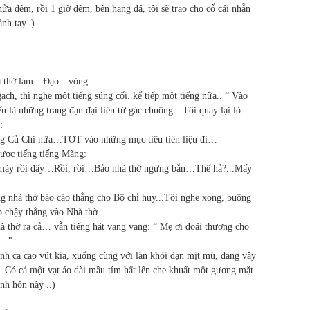
nửa đêm, rồi 1 giờ đêm, bên hang đá, tôi sẽ trao cho cổ cái nhẫn
nh tay..)
 nhà thờ làm…Đạo…vòng..
ạch, thì nghe một tiếng súng cối..kế tiếp một tiếng nữa.. “ Vào
n là những tràng đạn đại liên từ gác chuông…Tôi quay lại lò
:
ng Củ Chi nữa…TOT vào những mục tiêu tiên liệu đi…
ược tiếng tiếng Mãng:
mày rồi đấy…Rồi, rồi…Bảo nhà thờ ngừng bắn…Thế hả?...Mấy
ng nhà thờ báo cáo thẳng cho Bộ chỉ huy...Tôi nghe xong, buông
ep chậy thẳng vào Nhà thờ…
 thờ ra cả… vẫn tiếng hát vang vang: “ Mẹ ơi đoái thương cho
n…"
ánh ca cao vút kia, xuống cùng với làn khói đạn mịt mù, đang vây
.Có cả một vạt áo dài mầu tím hất lên che khuất một gương mặt…
ính hôn này ..)