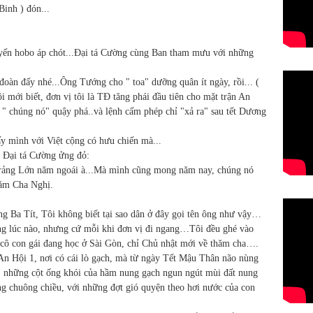
Binh ) đón...
uyến hobo áp chót...Đại tá Cường cùng Ban tham mưu với những
àn đấy nhé...Ông Tướng cho " toa" dưỡng quân ít ngày, rồi... (
ôi mới biết, đơn vị tôi là TĐ tăng phái đầu tiên cho mặt trận An
" chúng nó" quậy phá..và lệnh cấm phép chỉ "xả ra" sau tết Dương
ấy mình với Việt cộng có hưu chiến mà...
 Đại tá Cường ửng đỏ:
Trảng Lớn năm ngoái à...Mà mình cũng mong năm nay, chúng nó
hăm Cha Nghị.
g Ba Tít, Tôi không biết tại sao dân ở đây gọi tên ông như vậy…
ng lúc nào, nhưng cứ mỗi khi đơn vị đi ngang…Tôi đều ghé vào
 cô con gái đang học ở Sài Gòn, chỉ Chủ nhật mới về thăm cha….
n Hội 1, nơi có cái lò gạch, mà từ ngày Tết Mậu Thân não nùng
. những cột ống khói của hầm nung gạch ngun ngút mùi đất nung
ng chuông chiều, với những đợt gió quyện theo hơi nước của con