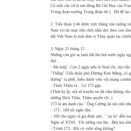
Có một căn cứ là nơi đóng Bộ Chỉ Huy của Tru
Trung đoàn trưởng Trung đoàn 46 ).. Đã để lạ
2. Tiểu đoàn 2/46 được trực thăng vận xuống v
Nam và các mục tiêu chót nằm dọc theo con sô
đất Việt Nam là một đơn vị Thủy quân lục chiến
3. Ngày 23 tháng 12...
Những cơn gió se lạnh hắt lên hơi nước ngầy ng
thờ...
- Mẹ kiếp...Còn 2 ngày nữa là Noel rồi, mà vẫn 
"Thằng" Tiểu đoàn phó Dương Kim Mãng, có gốc
thiêng" ra phết, hiệu thính viên vội mang combi
- Thưa Thiếu tá... Có 173 gặp...
(Thời kỳ ấy, mã số truyền tin đã cấm không ch
những Đích Thân, Thẩm quyền rồi..)
173 là ám danh của " Ông Cường ăn nói nhỏ nh
- 173...169 tôi nghe đây..
- 169 cho ngay cả gia đình anh , " zu lu" đến tọ
Nghe số XT69...Tôi sướng run lên...Bên kia sô
- Trình 173...Rồi có vượt sông không?