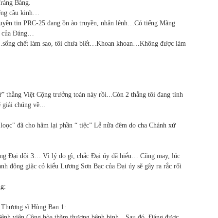
Trảng Bàng.
ếng cầu kinh…
truyền tin PRC-25 đang ồn ào truyền, nhận lệnh…Có tiếng Mãng
ng của Đáng…
i…sống chết làm sao, tôi chưa biết…Khoan khoan…Không được làm
ử” thằng Việt Cộng trưởng toán này rồi...Còn 2 thằng tôi đang tính
 giải chúng về...
 loọc" đã cho hâm lại phần “ tiệc” Lễ nửa đêm do cha Chánh xứ
ởng Đại đội 3… Vì lý do gì, chắc Đại úy đã hiểu… Cũng may, lúc
nh động giặc cỏ kiểu Lương Sơn Bạc của Đại úy sẽ gây ra rắc rối
ng:
ảo Thượng sĩ Hùng Ban 1:
 Bệnh viện Cộng hòa thăm thương bệnh binh…Sau đó, Đáng được