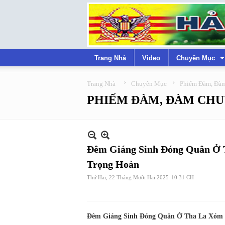
Trang Nhà
Video
Chuyên Mục
›
›
Trang Nhà
Chuyên Mục
Phiếm Đàm, Đà
PHIẾM ĐÀM, ĐÀM CH
Đêm Giáng Sinh Đóng Quân Ở 
Trọng Hoàn
Thứ Hai, 22 Tháng Mười Hai 2025
10:31 CH
Đêm Giáng Sinh Đóng Quân Ở Tha La Xóm 