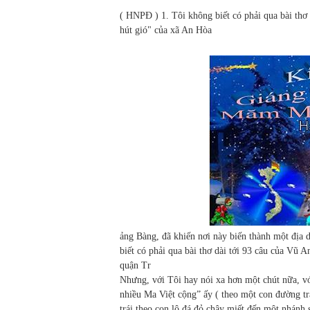
( HNPĐ ) 1. Tôi không biết có phải qua bài thơ
hút gió" của xã An Hòa
ảng Bàng, đã khiến nơi này biến thành một địa d
biết có phải qua bài thơ dài tới 93 câu của Vũ 
quận Tr
Nhưng, với Tôi hay nói xa hơn một chút nữa, vớ
nhiều Ma Việt cộng” ấy ( theo một con đường trả
trái theo con lộ đá đỏ chậy miết đến một nhánh 