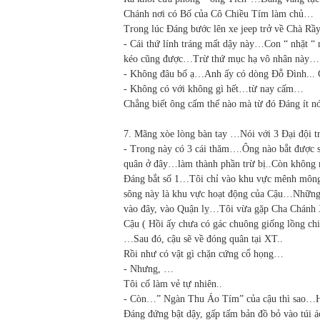
Chánh nơi có Bố của Cô Chiều Tím làm chủ…
Trong lúc Đáng bước lên xe jeep trở về Chà Rầy
- Cái thứ lính tráng mất dậy này…Con “ nhặt “
kéo cũng được…Trừ thứ mục hạ vô nhân này…
- Không đâu bố ạ…Anh ấy có dòng Đỗ Đình... 
- Không có với không gì hết…từ nay cấm…
Chẳng biết ông cấm thế nào mà từ đó Đáng ít 
7. Mãng xòe lòng bàn tay …Nói với 3 Đại đội t
- Trong này có 3 cái thăm….Ông nào bắt được số 
quân ở đây…làm thành phần trừ bị..Còn không ma
Đáng bắt số 1…Tôi chỉ vào khu vực mênh mông
sông này là khu vực hoạt động của Cậu…Những m
vào đây, vào Quận lỵ…Tôi vừa gặp Cha Chánh Xứ
Cậu ( Hồi ấy chưa có gác chuông giống lồng c
…Sau đó, cậu sẽ về đóng quân tại XT..
Rồi như có vật gì chặn cứng cổ họng…
- Nhưng, …
Tôi cố làm vẻ tự nhiên..
- Còn…” Ngàn Thu Áo Tím” của cậu thì sao…Hay
Đáng đứng bật dậy, gấp tấm bản đồ bỏ vào túi á