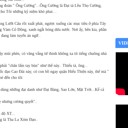
ng đoàn " Ông Cường"...Ông Cường là Đại tá Lều Thọ Cường,
i cho Tôi những kỷ niệm khó phai…
ùng Lưỡi Câu rồi xuất phát, ngược xuống các mục tiêu ở phía Tây
ng Vàm Cỏ Đông, xanh ngắt bóng dừa nước. Nơi ấy, bên kia, phần
 đang làm tuyến án ngữ..
VID
ậy mùi phèn, có văng vẳng từ thinh không xa tít tiếng chuông nhà
phải "chân lấm tay bùn" như thế này.. Thiếu tá, ông...
 đạo Cao Đài này, có con bồ ngay quận Hiếu Thiện này, thế mà "
né đến cho tôi:
o dùng những đại danh như Đại Bàng, Sao Lớn, Mặt Trời...Kể cả
ẹ nhưng cương quyết"..
a độ XT...
ng là Tha La Xóm Đạo..