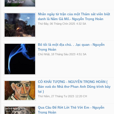
Nhân ngày tử trận của một Thám sát viên biệt
danh là Năm Gà Mổ.- Nguyễn Trọng Hoàn
Thứ Bảy, 06 Tháng Chín 2025
4:32 SA
Bố tôi là một địa chủ. . .lạc quan - Nguyễn
Trọng Hoàn
Chủ Nhật, 18 Tháng Sáu 2023
4:51 SA
CỎ KHẢI TƯỢNG - NGUYỄN TRỌNG HOÀN (
Bản vưà do Nhà thơ Phan Anh Dũng trình bày
lại )
Thứ Năm, 27 Tháng Tư 2023
12:20 CH
Qua Cầu Để Rớt Lời Thề Với Em - Nguyễn
Trọng Hoàn