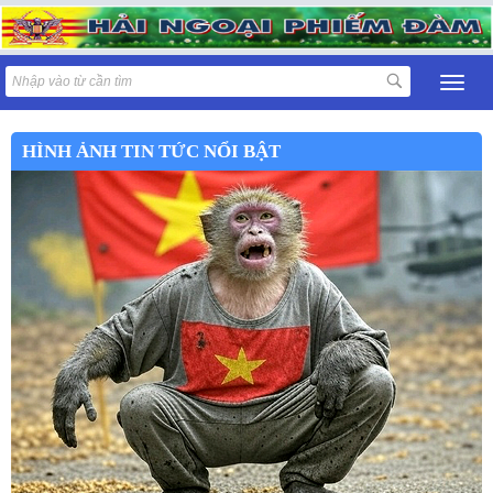
HÌNH ẢNH TIN TỨC NỔI BẬT
Tin Tức ngày 08 tháng 8 -2026 :
Trang Lá Cải Ngày 08 Tháng 8 Năm 2026:
Hai triệu người cùng xem livestream Nguyễn Phương Hằng: