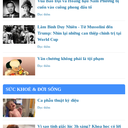
Vua Bảo Đại và Hoàng hậu Nam Phương bị
cuốn vào cuồng phong đấu tố
Đọc thêm
Lâm Bình Duy Nhiên - Từ Mussolini đến
Trump: Nhìn lại những can thiệp chính trị tại
World Cup
Đọc thêm
Văn chương không phải là tội phạm
Đọc thêm
SỨC KHOẺ & ĐỜI SỐNG
Ca phẫu thuật kỳ diệu
Đọc thêm
Vì sao tỉnh giấc lúc 3h sáng? Khoa học có lời