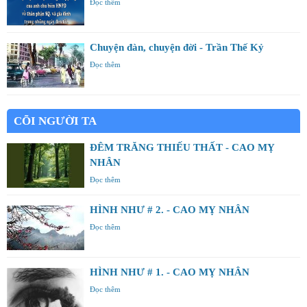
Đọc thêm
Chuyện đàn, chuyện đời - Trần Thế Kỷ
Đọc thêm
CÕI NGƯỜI TA
ĐÊM TRĂNG THIẾU THẤT - CAO MỴ
NHÂN
Đọc thêm
HÌNH NHƯ # 2. - CAO MỴ NHÂN
Đọc thêm
HÌNH NHƯ # 1. - CAO MỴ NHÂN
Đọc thêm