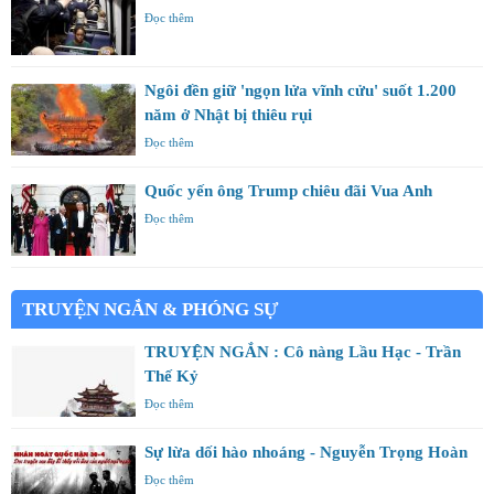
Đọc thêm
Ngôi đền giữ 'ngọn lửa vĩnh cửu' suốt 1.200
năm ở Nhật bị thiêu rụi
Đọc thêm
Quốc yến ông Trump chiêu đãi Vua Anh
Đọc thêm
TRUYỆN NGẮN & PHÓNG SỰ
TRUYỆN NGẮN : Cô nàng Lầu Hạc - Trần
Thế Kỷ
Đọc thêm
Sự lừa dối hào nhoáng - Nguyễn Trọng Hoàn
Đọc thêm