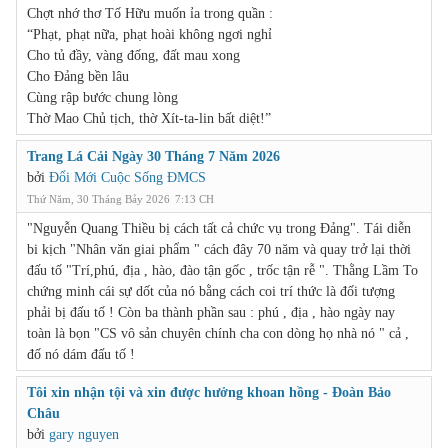
Chợt nhớ thơ Tố Hữu muốn ỉa trong quần :
“Phạt, phạt nữa, phạt hoài không ngơi nghỉ
Cho tủ đầy, vàng đống, đất mau xong
Cho Đảng bền lâu
Cùng rập bước chung lòng
Thờ Mao Chủ tịch, thờ Xít-ta-lin bất diệt!”
Trang Lá Cải Ngày 30 Tháng 7 Năm 2026
bởi
Đổi Mới Cuộc Sống ĐMCS
Thứ Năm, 30 Tháng Bảy 2026
7:13 CH
"Nguyễn Quang Thiều bị cách tất cả chức vụ trong Đảng". Tái diễn
bi kịch "Nhân văn giai phẩm " cách đây 70 năm và quay trở lại thời
đấu tố "Trí,phú, địa , hào, đào tận gốc , trốc tận rễ ". Thằng Lầm To
chứng minh cái sự dốt của nó bằng cách coi trí thức là đối tượng
phải bị đấu tố ! Còn ba thành phần sau : phú , địa , hào ngày nay
toàn là bọn "CS vô sản chuyên chính cha con dòng họ nhà nó " cả ,
đố nó dám đấu tố !
Tôi xin nhận tội và xin được hưởng khoan hồng - Đoàn Bảo
Châu
bởi
gary nguyen