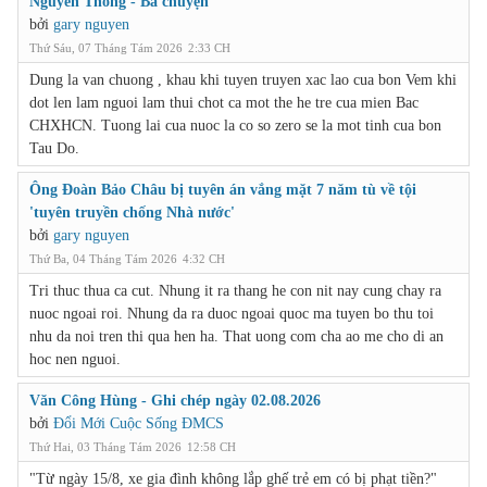
Nguyễn Thông - Ba chuyện
bởi
gary nguyen
Thứ Sáu, 07 Tháng Tám 2026
2:33 CH
Dung la van chuong , khau khi tuyen truyen xac lao cua bon Vem khi
dot len lam nguoi lam thui chot ca mot the he tre cua mien Bac
CHXHCN. Tuong lai cua nuoc la co so zero se la mot tinh cua bon
Tau Do.
Ông Đoàn Bảo Châu bị tuyên án vắng mặt 7 năm tù về tội
'tuyên truyền chống Nhà nước'
bởi
gary nguyen
Thứ Ba, 04 Tháng Tám 2026
4:32 CH
Tri thuc thua ca cut. Nhung it ra thang he con nit nay cung chay ra
nuoc ngoai roi. Nhung da ra duoc ngoai quoc ma tuyen bo thu toi
nhu da noi tren thi qua hen ha. That uong com cha ao me cho di an
hoc nen nguoi.
Văn Công Hùng - Ghi chép ngày 02.08.2026
bởi
Đổi Mới Cuộc Sống ĐMCS
Thứ Hai, 03 Tháng Tám 2026
12:58 CH
"Từ ngày 15/8, xe gia đình không lắp ghế trẻ em có bị phạt tiền?"