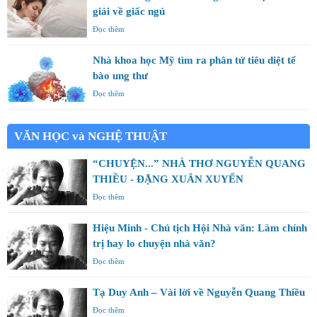
giải về giấc ngủ
Đọc thêm
Nhà khoa học Mỹ tìm ra phân tử tiêu diệt tế
bào ung thư
Đọc thêm
VĂN HỌC và NGHỆ THUẬT
“CHUYỆN...” NHÀ THƠ NGUYỄN QUANG
THIỀU - ĐẶNG XUÂN XUYẾN
Đọc thêm
Hiệu Minh - Chú tịch Hội Nhà văn: Làm chính
trị hay lo chuyện nhà văn?
Đọc thêm
Tạ Duy Anh – Vài lời về Nguyễn Quang Thiều
Đọc thêm