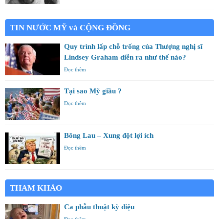
TIN NƯỚC MỸ và CỘNG ĐỒNG
Quy trình lấp chỗ trống của Thượng nghị sĩ
Lindsey Graham diễn ra như thế nào?
Đọc thêm
Tại sao Mỹ giầu ?
Đọc thêm
Bông Lau – Xung đột lợi ích
Đọc thêm
THAM KHẢO
Ca phẫu thuật kỳ diệu
Đọc thêm