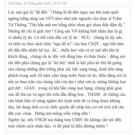
Thứ Năm, 30 Tháng Bảy 2026
12:47 CH
Lúc nào gọi là "đã đến" ? Đáng lẽ đã đên ngay sau khi toàn quốc
ngưng tiếng súng sau 1975 theo như ước nguyện của nhạc sĩ Trầm
Tử Thiêng "Thù hằn anh em bỗng nhìn nhau gọi nhau thật đậm đà ".
Nhưng đó chỉ là giấc mơ ! Cộng sản VN không biết nhân đạo là gì,
vì nhiều lý do. Có thể viện dẫn vài lý do : NGU : chúng bị tẩy não
và nhồi sọ theo sách lược "ngu để trị" của bọn CSQT , ngu dốt-tăm
tối dẫn đến nhiều hệ lụy; ÁC : thiếu học vấn và trí tuệ nên khi bị
khích động , chúng rất ác độc với đồng bào và thân thuộc , đừng nói
chi đến phía chúng gọi là "kẻ thù" nhất là khi phía kẻ thù đã giáng
cho chúng những đòn trừng phạt xấc bấc xang bang, kinh hồn táng
phách trong suốt 20 năm xâm lăng miền Nam tự do, điều đáng nói là
nỗi sợ thua trận của chúng vẫn còn âm ỉ như cơn ác mộng không bao
giờ dứt ; GIAN : trong xã hội bần cùng mạt hạng, chúng phải gian
xảo để tồn tại và ngoi lên trên đầu đồng bọn , THAM : di chứng của
căn bệnh bần cố nông nghèo đói kinh niên đẻ ra lòng tham không
đáy, lợi dụng thời cơ và chức quyền để cướp bóc,vơ vét tích trữ cho
đời con -cháu . Đừng mơ mộng viễn vông nữa !
Ngược lại, nếu VNCH mà thắng bọn CSBV thì không cần nói đến
một chính sách nhân đạo, vì đó phải là điều đương nhiên !