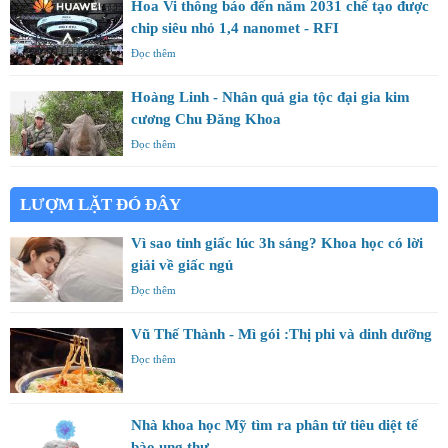
Hoa Vi thông báo đến năm 2031 chế tạo được
chip siêu nhỏ 1,4 nanomet - RFI
Đọc thêm
Hoàng Linh - Nhân quả gia tộc đại gia kim
cương Chu Đăng Khoa
Đọc thêm
LƯỢM LẶT ĐÓ ĐÂY
Vì sao tỉnh giấc lúc 3h sáng? Khoa học có lời
giải về giấc ngủ
Đọc thêm
Vũ Thế Thành - Mì gói :Thị phi và dinh dưỡng
Đọc thêm
Nhà khoa học Mỹ tìm ra phân tử tiêu diệt tế
bào ung thư