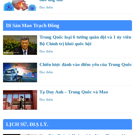
Đọc thêm
Di Sản Mao Trạch Đông
Trung Quốc loại 6 tướng quân đội và 1 ủy viên
Bộ Chính trị khỏi quốc hội
Đọc thêm
Chiến lược đánh vào điểm yếu của Trung Quốc
Đọc thêm
Tạ Duy Anh – Trung Quốc và Mao
Đọc thêm
LỊCH SỬ, ĐIẠ LÝ.