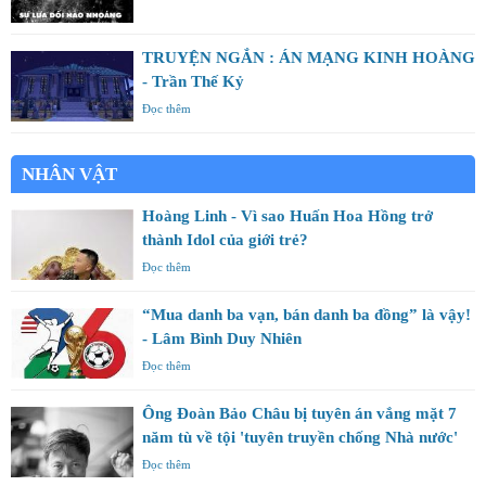
TRUYỆN NGẮN : ÁN MẠNG KINH HOÀNG
- Trần Thế Kỷ
Đọc thêm
NHÂN VẬT
Hoàng Linh - Vì sao Huấn Hoa Hồng trở
thành Idol của giới trẻ?
Đọc thêm
“Mua danh ba vạn, bán danh ba đồng” là vậy!
- Lâm Bình Duy Nhiên
Đọc thêm
Ông Đoàn Bảo Châu bị tuyên án vắng mặt 7
năm tù về tội 'tuyên truyền chống Nhà nước'
Đọc thêm