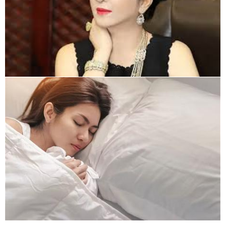
Chuyện gì đang xảy ra ở Việt Nam?
Jimmy Nguyen Nguyen - Chuyện buồn xứ Úc
Ai đang hưởng lợi từ những cuộc đấu tố ở Việt Nam?
BÊN LY CÀ PHÊ : Thắng lợi gần kề - Trần Thế Kỷ
ĐÊM TRĂNG THIẾU THẤT - CAO MỴ NHÂN
Trang Lá Cải Ngày 07 Tháng 8 Năm 2026:
Tin Tức ngày 07 tháng 8 -2026 :
Hoàng Linh - Vì sao Huấn Hoa Hồng trở thành Idol của giới trẻ?