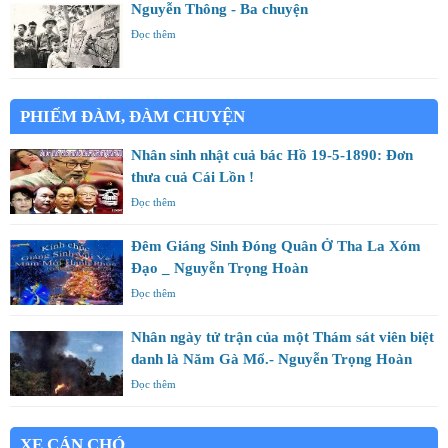
Nguyễn Thông - Ba chuyện
Đọc thêm
PHIẾM ĐÀM, ĐÀM CHUYỆN
Nhân sinh nhật cuả bác Hồ 19-5-1890: Đơn
thưa cuả Cái Lồn !
Đọc thêm
Đêm Giáng Sinh Đóng Quân Ở Tha La Xóm
Đạo _ Nguyễn Trọng Hoàn
Đọc thêm
Nhân ngày tử trận của một Thám sát viên biệt
danh là Năm Gà Mổ.- Nguyễn Trọng Hoàn
Đọc thêm
XE CÁN CHÓ