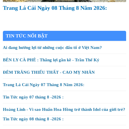
Chuyện gì đang xảy ra ở Việt Nam?
Hai triệu người cùng xem livestream Nguyễn
Phương Hằng: Chuyện gì đang xảy ra ở Việt
Jimmy Nguyen Nguyen - Chuyện buồn xứ Úc
Nam?
Ai đang hưởng lợi từ những cuộc đấu tố ở Việt Nam?
TIN TỨC NỔI BẬT
BÊN LY CÀ PHÊ : Thắng lợi gần kề - Trần Thế Kỷ
ĐÊM TRĂNG THIẾU THẤT - CAO MỴ NHÂN
Trang Lá Cải Ngày 07 Tháng 8 Năm 2026:
Tin Tức ngày 07 tháng 8 -2026 :
Hoàng Linh - Vì sao Huấn Hoa Hồng trở thành Idol của giới trẻ?
Tin Tức ngày 08 tháng 8 -2026 :
Trang Lá Cải Ngày 08 Tháng 8 Năm 2026:
Hai triệu người cùng xem livestream Nguyễn Phương Hằng: