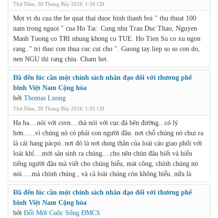
Thứ Năm, 30 Tháng Bảy 2026
1:56 CH
Mot vi du cua the he quai thai duoc hinh thanh boi " thu thuat 100
nam trong nguoi " cua Ho Tac. Cung nhu Tran Duc Thao, Nguyen
Manh Tuong co TRI nhung khong co TUE. Ho Tien Su co xu ngon
rang.." tri thuc con thua cuc cut cho ". Guong tay liep so so con do,
nen NGU thi rang chiu. Cham het.
Đã đến lúc cần một chính sách nhân đạo đối với thương phế
binh Việt Nam Cộng hòa
bởi
Thomas Luong
Thứ Năm, 30 Tháng Bảy 2026
1:05 CH
Ha ha....nói với csvn....thà nói với cục đá bên đường...có lý
hơn......vì chúng nó có phải con người đâu. nơi chổ chúng nó chui ra
là cái hang pácpó..nơi đó là nơi dung thân của loài cáo giao phối với
loài khỉ....mới sản sinh ra chúng....cho nên chún đâu biết và hiểu
tiếng người đâu mà viết cho chúng hiểu, mát công, chính chúng nó
nói.....mà chính chúng , và cả loài chúng còn không hiểu..nửa là
Đã đến lúc cần một chính sách nhân đạo đối với thương phế
binh Việt Nam Cộng hòa
bởi
Đổi Mới Cuộc Sống ĐMCS