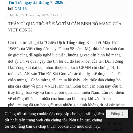
Tin Tức ngày 25 tháng 7 -2026 :
bởi
XM-16
Thứ Hai, 27 Tháng Bảy 2026
7:42 CH
THẤY GÌ QUA TRÒ HỀ ĐÀO TÌM CÁN BINH BỎ MẠNG CỦA
VIỆT CỘNG?
Chỉ tính từ cái gọi là "Chiến Dịch Tổng Công Kích Tết Mậu Thân
1968" của Việt cộng đến nay đã hơn 58 năm. Một đứa bé sơ sinh dạo
ấy giờ cũng đã ngấp nghé lục tuần, huống gì các cán binh bỏ mạng
đợt ấy chỉ vì quá ngây thơ tin lời dụ dỗ láo khoét của tên Dại Tướng
Đặt Vòng xúi dại bọn nhóc thuộc du kích GPMN chỉ chừng 14, 15
tuổi "vác AK vào Thủ Đô Sài Gòn và các tỉnh lỵ...sẽ được nhân dân
chào mừng". Chào mừng đâu chưa hề thấy...chỉ thấy dân chúng bỏ
nhà cửa chạy về phía VNCH lánh nạn...còn bọn cán binh này đều bị
truy lùng, bao vây và tận diệt bởi quân dân miền Nam. Cần nói thêm
về những tội ác phi nhân của bọn cán binh này khi vào thành
phố...chúng đã tàn bạo giết trọn nhiều gia đình không từ cả các bé sơ
sinh. Điển hình một tên đã bị Thiếu Tướng Nguyễn Ngọc Loan
Chúng tôi sử dụng cookie để cung cấp cho bạn trải nghiệm
Đồng ý
trừng phạt nóng bằng 1 viên đạn vào thái dương sau khi bắt được
tốt nhất trên trang web của chúng tôi. Nếu tiếp tục, chúng
chính hắn đã tàn sát trọn gia đình một viên Trung Tá VNCH. Riêng
tôi cho rằng bạn đã chấp thuận cookie cho mục đích này.
ở Huế bọn chúng đã tàn sát khỏang 8 ngàn thường dân vô tội, tàn ác