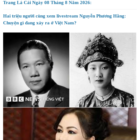
Chuyện gì đang xảy ra ở Việt Nam?
Jimmy Nguyen Nguyen - Chuyện buồn xứ Úc
Ai đang hưởng lợi từ những cuộc đấu tố ở Việt Nam?
BÊN LY CÀ PHÊ : Thắng lợi gần kề - Trần Thế Kỷ
ĐÊM TRĂNG THIẾU THẤT - CAO MỴ NHÂN
Trang Lá Cải Ngày 07 Tháng 8 Năm 2026:
Tin Tức ngày 07 tháng 8 -2026 :
Hoàng Linh - Vì sao Huấn Hoa Hồng trở thành Idol của giới trẻ?
Tin Tức ngày 08 tháng 8 -2026 :
Trang Lá Cải Ngày 08 Tháng 8 Năm 2026:
Hai triệu người cùng xem livestream Nguyễn Phương Hằng: