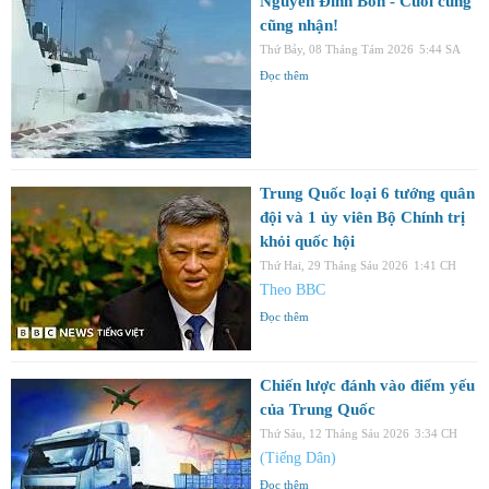
Nguyễn Đình Bổn - Cuối cùng
cũng nhận!
Thứ Bảy, 08 Tháng Tám 2026
5:44 SA
Đọc thêm
Trung Quốc loại 6 tướng quân
đội và 1 ủy viên Bộ Chính trị
khỏi quốc hội
Thứ Hai, 29 Tháng Sáu 2026
1:41 CH
Theo BBC
Đọc thêm
Chiến lược đánh vào điểm yếu
của Trung Quốc
Thứ Sáu, 12 Tháng Sáu 2026
3:34 CH
(Tiếng Dân)
Đọc thêm