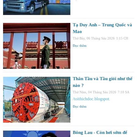
Tạ Duy Anh – Trung Quốc và
Mao
Thứ Bảy, 06 Tháng Sáu 2026
1:15 CH
Đọc thêm
Thân Tầu và Tầu giỏi như thế
nào ?
Thứ Năm, 04 Tháng Sáu 2026
7:10 SA
/toithichdoc.blogspot.
Đọc thêm
Bông Lau - Còn hơi sớm để