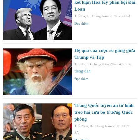
kết luận Hoa Kỳ phản bội Đài
Loan
Thứ Ba, 19 Tháng Năm 2026
7:21 SA
Đọc thêm
Hệ quả của cuộc so găng giữa
Trump và Tập
Thứ Tư, 13 Tháng Năm 2026
4:55 SA
tieng dan
Đọc thêm
Trung Quốc tuyên án tử hình
treo hai cựu bộ trưởng Quốc
phòng
Thứ Năm, 07 Tháng Năm 2026
11:36
SA
Đọc thêm