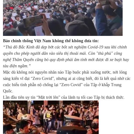
Báo chính thống Việt Nam không thể không đưa tin:
“Thủ đô Bắc Kinh đã dẹp bớt các bốt xét nghiệm Covid-19 sau khi chính
quyền cho phép người dân vào siêu thị thoải mái. Còn "thủ phủ" công
nghệ Thâm Quyến cũng bỏ quy định phải âm tính mới được đi xe buýt hay
tàu điện ngầm.”
Mặc dù không nói nguyên nhân nào Tập buộc phải xuống nước, nới lỏng
sáng kiến vĩ đại “Zero Covid”, nhưng ai ai cũng biết, đó là kết quả nhờ các
cuộc biểu tình phẫn nộ chống lại “Zero Covid” của Tập ở khắp Trung
Quốc.
Lần đầu tiên uy tín “Mặt trời lên” của lãnh tụ tối cao Tập bị thách thức.