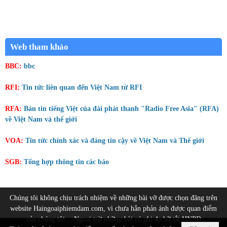
Web tham khảo
BBC:
bbc
RFI:
Tin tức liên quan đến Việt Nam từ RFI
RFA:
Bản tin tiếng Việt của đài phát thanh "Radio Free Asia" (RFA)
về Việt Nam và thế giới
VOA:
Tin tức chính xác và đáng tin cậy về Việt Nam và Thế giới
SGB:
Tổng hợp thông tin các báo
Chúng tôi không chịu trách nhiệm về những bài vỡ được chọn đăng trên
website Haingoaiphiemdam.com, vì chưa hẳn phản ánh được quan điểm
của chúng tôi… Ngoại trừ những bài có ghi 4 chữ tắt HNPD