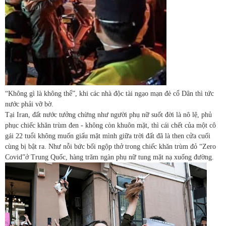
“Không gì là không thể”, khi các nhà độc tài ngạo mạn đè cổ Dân thì tức
nước phải vỡ bờ.
Tại Iran, đất nước tưởng chừng như người phụ nữ suốt đời là nô lệ, phủ
phục chiếc khăn trùm đen - không còn khuôn mặt, thì cái chết của một cô
gái 22 tuổi không muốn giấu mặt mình giữa trời đất đã là then cửa cuối
cùng bị bật ra. Như nỗi bức bối ngộp thở trong chiếc khăn trùm đỏ “Zero
Covid”ở Trung Quốc, hàng trăm ngàn phụ nữ tung mặt nạ xuống đường.