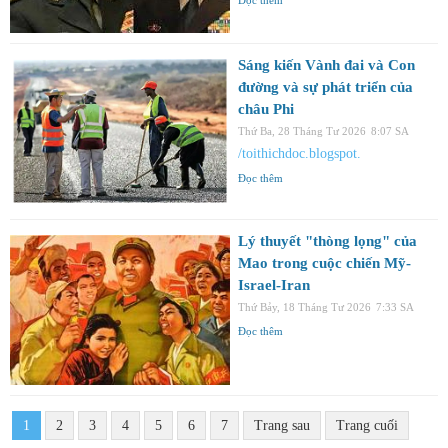
Sáng kiến ​​Vành đai và Con
đường và sự phát triển của
châu Phi
Thứ Ba, 28 Tháng Tư 2026
8:07 SA
/toithichdoc.blogspot.
Đọc thêm
Lý thuyết "thòng lọng" của
Mao trong cuộc chiến Mỹ-
Israel-Iran
Thứ Bảy, 18 Tháng Tư 2026
7:33 SA
Đọc thêm
1
2
3
4
5
6
7
Trang sau
Trang cuối