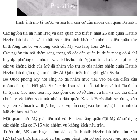
Hình ảnh mô tả trước và sau khi căn cứ của nhóm dân quân Kataib 
Các nguồn tin an ninh Iraq và dân quân cho biết ít nhất 25 dân quân Kataib
Hezbollah bị chết và ít nhất 55 chiến binh khác của nhóm phiến quân này
bị thương sau ba vụ không kích của Mỹ vào Iraq hôm 29/12.
Các nguồn tin nói thêm rằng trong số các dân quân bị thiệt mạng có 4 chỉ
huy địa phương của nhóm Kataib Hezbollah. Nguồn tin cho biết một trong
các vụ không kích của Mỹ đã nhắm vào trụ sở của nhóm phiến quân Kataib
Hezbollah ở gần quận miền tây Al-Qaim trên biên giới giáp Syria.
Bộ Quốc phòng Mỹ nói rằng họ đã nhắm mục tiêu vào ba địa điểm của
nhóm dân quân Hồi giáo Shi’ite do Iran hậu thuẫn tại Iraq và hai địa điểm
tại Syria. Các mục tiêu này bao gồm các cơ sở chứa vũ khí và các địa điểm
chỉ huy và kiểm soát mà nhóm dân quân Kataib Hezbollah sử dụng vào
việc lên kế hoạch và thực hiện các vụ tấn công vào lực lượng liên minh do
Mỹ chỉ huy tại Iraq.
Một quan chức Mỹ giấu tên nói với Reuters rằng quân đội Mỹ đã sử dụng
các chiến đấu cơ F-15 vào nhiệm vụ không kích nêu trên.
Trước đó, Mỹ cáo buộc nhóm dân quân Kataib Hezbollah hôm thứ Sáu
(27/12) đã thực hiện một vụ tấn công bằng hơn 30 quả rocket vào một căn