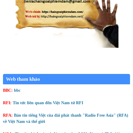
Web tham khảo
BBC:
bbc
RFI:
Tin tức liên quan đến Việt Nam từ RFI
RFA:
Bản tin tiếng Việt của đài phát thanh "Radio Free Asia" (RFA)
về Việt Nam và thế giới