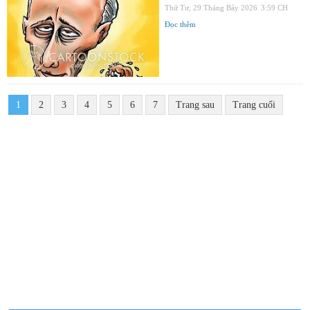
Thứ Tư, 29 Tháng Bảy 2026
3:59 CH
Đọc thêm
1
2
3
4
5
6
7
Trang sau
Trang cuối