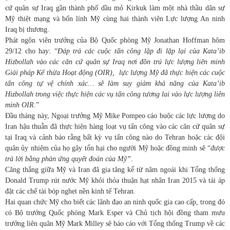
cứ quân sự Iraq gần thành phố dầu mỏ Kirkuk làm một nhà thầu dân sự
Mỹ thiệt mạng và bốn lính Mỹ cùng hai thành viên Lực lượng An ninh
Iraq bị thương.
Phát ngôn viên trưởng của Bộ Quốc phòng Mỹ Jonathan Hoffman hôm
29/12 cho hay: “
Đáp trả các cuộc tấn công lặp đi lặp lại của Kata’ib
Hizbollah vào các căn cứ quân sự Iraq nơi đồn trú lực lượng liên minh
Giải pháp Kế thừa Hoạt động (OIR), lực lượng Mỹ đã thực hiện các cuộc
tấn công tự vệ chính xác… sẽ làm suy giảm khả năng của Kata’ib
Hizbollah trong việc thực hiện các vụ tấn công tương lai vào lực lượng liên
minh OIR.
”
Đầu tháng này, Ngoại trưởng Mỹ Mike Pompeo cáo buộc các lực lượng do
Iran hậu thuẫn đã thực hiện hàng loạt vụ tấn công vào các căn cứ quân sự
tại Iraq và cảnh báo rằng bất kỳ vụ tấn công nào do Tehran hoặc các đội
quân ủy nhiệm của họ gây tổn hại cho người Mỹ hoặc đồng minh sẽ “
được
trả lời bằng phản ứng quyết đoán của Mỹ”
.
Căng thẳng giữa Mỹ và Iran đã gia tăng kể từ năm ngoái khi Tổng thống
Donald Trump rút nước Mỹ khỏi thỏa thuận hạt nhân Iran 2015 và tái áp
đặt các chế tài bóp nghẹt nền kinh tế Tehran.
Hai quan chức Mỹ cho biết các lãnh đạo an ninh quốc gia cao cấp, trong đó
có Bộ trưởng Quốc phòng Mark Esper và Chủ tịch hội đồng tham mưu
trưởng liên quân Mỹ Mark Milley sẽ báo cáo với Tổng thống Trump về các