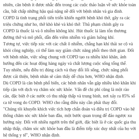
nhiên, căn bệnh ít được nhắc đến trong các cuộc thảo luận về sức khỏe toàn
cầu, bất chấp những hậu quả nặng nề đối với bệnh nhân và gia đình.
COPD là tình trạng phổi tiến triển khiến người bệnh khó thở, gây ra các
triệu chứng như ho, thở khò khè và khó thở. Thủ phạm chính gây ra
COPD là thuốc lá và ô nhiễm không khí. Hút thuốc lá làm tổn thương
đường thở và mô phổi, dẫn đến viêm nhiễm và giảm luồng khí.
Tương tự, việc tiếp xúc với các chất ô nhiễm, chẳng hạn khí thải xe cộ và
khói công nghiệp, có thể làm suy giảm chức năng phổi theo thời gian. Đối
với bệnh nhân, việc sống chung với COPD tạo ra nhiều khó khăn, ảnh
hưởng đến các hoạt động hàng ngày và chất lượng cuộc sống tổng thể.
Tuy nhiên, nếu điều trị đúng cách và thay đổi lối sống, chức năng phổi
được cải thiện, bệnh nhân sẽ cảm thấy dễ chịu hơn, WHO nhận định.
Dù COPD là căn bệnh phổ biến, các bệnh nhân vẫn gặp nhiều khó khăn khi
tiếp cận với dịch vụ chăm sóc sức khỏe. Vấn đề chi phí cũng là một rào
cản, đặc biệt ở các nước có thu nhập thấp và trung bình, nơi xảy ra 85% số
ca tử vong do COPD. WHO cho rằng điều này cần phải thay đổi.
"Chúng tôi khuyến khích việc tích hợp chẩn đoán và điều trị COPD vào hệ
thống chăm sóc sức khỏe ban đầu, một bước quan trọng để đảo ngược xu
hướng này. Đối với nhiều người trên thế giới, đặc biệt là ở các quốc gia thu
nhập thấp, chăm sóc sức khỏe ban đầu là điểm tiếp xúc duy nhất của họ với
hệ thống y tế", WHO nhận định.