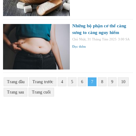
Những bộ phận cơ thể càng
sưng to càng nguy hiểm
Chủ Nhật, 31 Tháng Tám 2025
3:00 SA
Đọc thêm
Trang đầu
Trang trước
4
5
6
7
8
9
10
Trang sau
Trang cuối