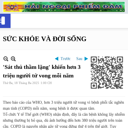
SỨC KHỎE VÀ ĐỜI SỐNG
Trước
Sau
'Sát thủ thầm lặng' khiến hơn 3
triệu người tử vong mỗi năm
Thứ Ba, 18 Tháng Ba 2025
1:00 CH
Theo báo cáo của WHO, hơn 3 triệu người tử vong vì bệnh phổi tắc nghẽn
mạn tính (COPD) mỗi năm, song bệnh ít được quan tâm.
Tổ chức Y tế Thế giới (WHO) nhận định, đây là căn bệnh không lây nhiễm
nhưng thường bị bỏ qua, dù ảnh hưởng đến hơn 380 triệu người trên toàn
cầu. COPD là nguyên nhân gây tử vong đứng thứ 4 trên thế giới. Tuy