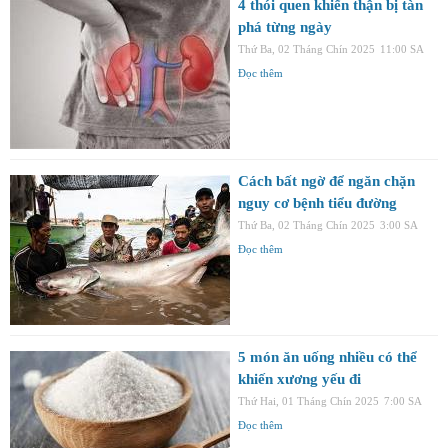
4 thói quen khiến thận bị tàn
phá từng ngày
Thứ Ba, 02 Tháng Chín 2025
11:00 SA
Đọc thêm
Cách bất ngờ để ngăn chặn
nguy cơ bệnh tiểu đường
Thứ Ba, 02 Tháng Chín 2025
3:00 SA
Đọc thêm
5 món ăn uống nhiều có thể
khiến xương yếu đi
Thứ Hai, 01 Tháng Chín 2025
7:00 SA
Đọc thêm