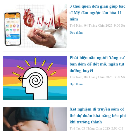
3 thói quen đơn giản giúp bác
sĩ Mỹ đảo ngược lão hóa 11
năm
Thứ Năm, 04 Tháng Chín 2025
9:00 SA
Đọc thêm
Phát hiện não người 'tăng ca'
ban đêm để đốt mỡ, ngăn tụt
đường huyết
Thứ Năm, 04 Tháng Chín 2025
3:00 SA
Đọc thêm
Xét nghiệm di truyền sớm có
thể dự đoán khả năng béo phì
khi trưởng thành
Thứ Tư, 03 Tháng Chín 2025
3:00 CH