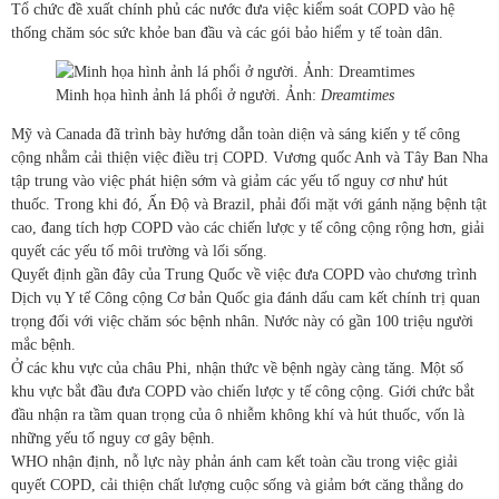
Tổ chức đề xuất chính phủ các nước đưa việc kiểm soát COPD vào hệ
thống chăm sóc sức khỏe ban đầu và các gói bảo hiểm y tế toàn dân.
Minh họa hình ảnh lá phổi ở người. Ảnh:
Dreamtimes
Mỹ và Canada đã trình bày hướng dẫn toàn diện và sáng kiến y tế công
cộng nhằm cải thiện việc điều trị COPD. Vương quốc Anh và Tây Ban Nha
tập trung vào việc phát hiện sớm và giảm các yếu tố nguy cơ như hút
thuốc. Trong khi đó, Ấn Độ và Brazil, phải đối mặt với gánh nặng bệnh tật
cao, đang tích hợp COPD vào các chiến lược y tế công cộng rộng hơn, giải
quyết các yếu tố môi trường và lối sống.
Quyết định gần đây của Trung Quốc về việc đưa COPD vào chương trình
Dịch vụ Y tế Công cộng Cơ bản Quốc gia đánh dấu cam kết chính trị quan
trọng đối với việc chăm sóc bệnh nhân. Nước này có gần 100 triệu người
mắc bệnh.
Ở các khu vực của châu Phi, nhận thức về bệnh ngày càng tăng. Một số
khu vực bắt đầu đưa COPD vào chiến lược y tế công cộng. Giới chức bắt
đầu nhận ra tầm quan trọng của ô nhiễm không khí và hút thuốc, vốn là
những yếu tố nguy cơ gây bệnh.
WHO nhận định, nỗ lực này phản ánh cam kết toàn cầu trong việc giải
quyết COPD, cải thiện chất lượng cuộc sống và giảm bớt căng thẳng do