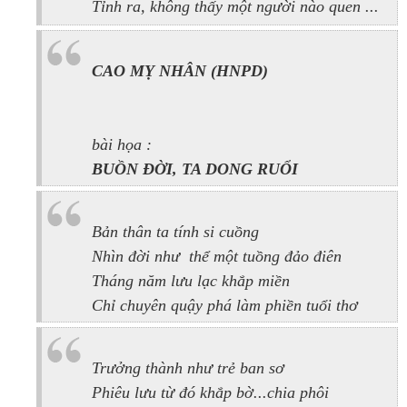
Tỉnh ra, không thấy một người nào quen ...
CAO M
Ỵ NH
ÂN (HNPD)
bài họa :
BU
Ồ
N Đ
Ờ
I, TA DONG RU
Ổ
I
Bản thân ta tính si cuồng
Nhìn đời như thể một tuồng đảo điên
Tháng năm lưu lạc khắp miền
Chỉ chuyên quậy phá làm phiền tuổi thơ
Trưởng thành như trẻ ban sơ
Phiêu lưu từ đó khắp bờ...chia phôi