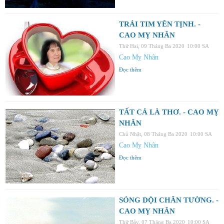
TRÁI TIM YÊN TỊNH. -
CAO MỴ NHÂN
Thứ Hai, 09 Tháng Ba 2020
10:00 SA
Cao Mỵ Nhân
Đọc thêm
TẤT CẢ LÀ THƠ. - CAO MỴ
NHÂN
Chủ Nhật, 08 Tháng Ba 2020
10:00 SA
Cao Mỵ Nhân
Đọc thêm
SÓNG DỘI CHÂN TƯỜNG. -
CAO MỴ NHÂN
Thứ Bảy, 07 Tháng Ba 2020
10:00 SA