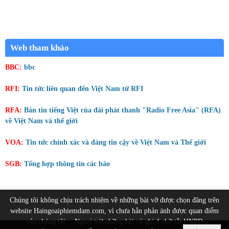
Web tham khảo
BBC:
bbc
RFI:
Tin tức liên quan đến Việt Nam từ RFI
RFA:
Bản tin tiếng Việt của đài phát thanh "Radio Free Asia" (RFA)
về Việt Nam và thế giới
VOA:
Tin tức chính xác và đáng tin cậy về Việt Nam và Thế giới
SGB:
Tổng hợp thông tin các báo
Chúng tôi không chịu trách nhiệm về những bài vỡ được chọn đăng trên
website Haingoaiphiemdam.com, vì chưa hẳn phản ánh được quan điểm
của chúng tôi… Ngoại trừ những bài có ghi 4 chữ tắt HNPD