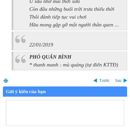
U sầu nhớ mãi thời xưa
Còn đâu những buổi trời trưa thiếu thời
Thôi đành tiếp tục vui chơi
Hầu mong gặp gỡ một người thân quen ...
22/01/2019
PHÓ QUÂN BÌNH
*
thanh manh
: mù quáng (tự điể
n KTTĐ)
Trước
Sau
Gửi ý kiến của bạn