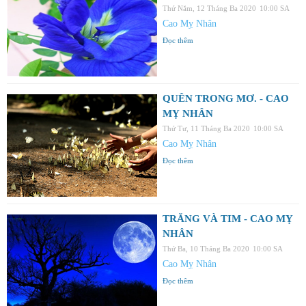
Thứ Năm, 12 Tháng Ba 2020
10:00 SA
Cao Mỵ Nhân
Đọc thêm
QUÊN TRONG MƠ. - CAO
MỴ NHÂN
Thứ Tư, 11 Tháng Ba 2020
10:00 SA
Cao Mỵ Nhân
Đọc thêm
TRĂNG VÀ TIM - CAO MỴ
NHÂN
Thứ Ba, 10 Tháng Ba 2020
10:00 SA
Cao Mỵ Nhân
Đọc thêm