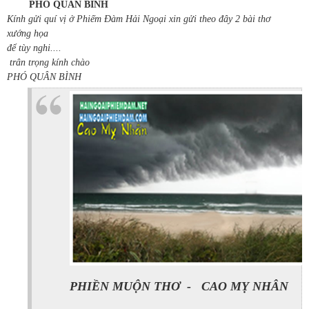
PHÓ QUÂN BÌNH
Kính gửi quí vị ở Phiếm Đàm Hải Ngoại xin gửi theo đây 2 bài thơ
xướng họa
để tùy nghi....
trân trọng kính chào
PHÓ QUÂN BÌNH
PHIỀN MUỘN THƠ -
CAO MỴ NHÂN