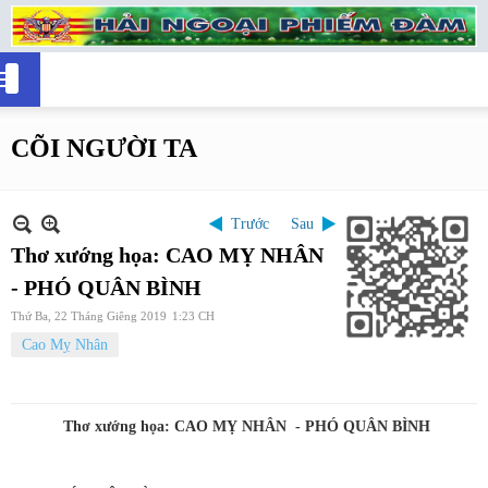
CÕI NGƯỜI TA
Trước
Sau
Thơ xướng họa: CAO MỴ NHÂN
- PHÓ QUÂN BÌNH
Thứ Ba, 22 Tháng Giêng 2019
1:23 CH
Cao Mỵ Nhân
Thơ
xư
ớng họa:
CAO MỴ NHÂN
-
PHÓ QUÂN BÌNH