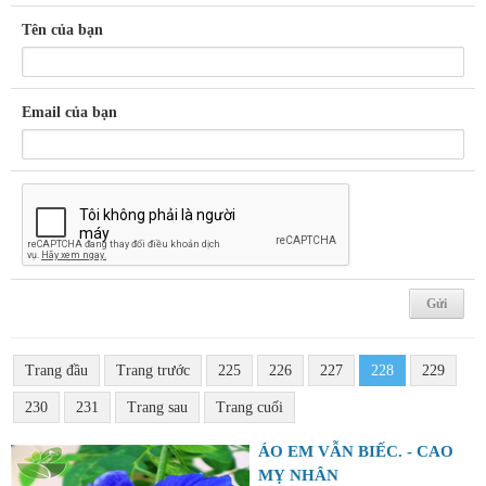
Tên của bạn
Email của bạn
Trang đầu
Trang trước
225
226
227
228
229
230
231
Trang sau
Trang cuối
ÁO EM VẪN BIẾC. - CAO
MỴ NHÂN