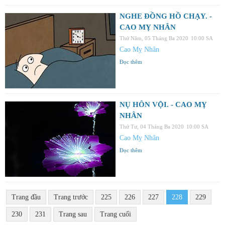
NGHE ĐỒNG HỒ CHẠY. -
CAO MỴ NHÂN
Thứ Năm, 05 Tháng Ba 2020
10:00 SA
Cao Mỵ Nhân
Đọc thêm
NỤ HÔN VỘI. - CAO MỴ
NHÂN
Thứ Tư, 04 Tháng Ba 2020
10:00 SA
Cao Mỵ Nhân
Đọc thêm
Trang đầu
Trang trước
225
226
227
228
229
230
231
Trang sau
Trang cuối