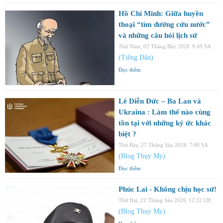
Hồ Chí Minh: Giữa huyền
thoại “tìm đường cứu nước”
và những câu hỏi lịch sử
Thứ Năm, 02 Tháng Bảy 2026
9:49 SA
(Tiếng Dân)
Đọc thêm
Lê Diễn Đức – Ba Lan và
Ukraina : Làm thế nào cùng
tồn tại với những ký ức khác
biệt ?
Thứ Bảy, 27 Tháng Sáu 2026
7:00 SA
(Blog Thụy My)
Đọc thêm
Phúc Lai - Không chịu học sử!
Thứ Hai, 22 Tháng Sáu 2026
12:32 CH
(Blog Thụy My)