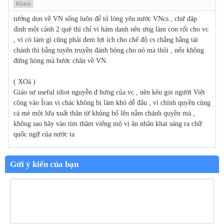
Khách
tưởng dọn về VN sống luôn để tỏ lòng yêu nước VNcs , chứ dập
dình một cảnh 2 quê thì chỉ vì hám danh nên ưng làm con rối cho vc
, vì có làm gì cũng phải đem lợi ích cho chế độ cs chẳng bằng tài
chánh thì bằng tuyên truyền đánh bóng cho nó mà thôi , nếu không
đừng hòng mà bước chân về VN.
( XOá )
Giáo sư useful idiot nguyễn đ hưng của vc , nên kêu gọi người Việt
cộng vào Ỉran vi chác không bị làm khó dễ đâu , vì chính quyền cùng
cá mè một lứa xuất thân từ khủng bố lên nắm chánh quyền mà ,
không sao hãy vào tìm thăm viếng mộ vị ân nhân khai sáng ra chữ
quốc ngữ của nước ta
Gửi ý kiến của bạn