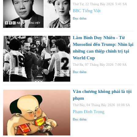
Thứ Tư, 22 Tháng Bảy 2026
5:41 SA
BBC Tiếng Việt
Đọc thêm
Lâm Bình Duy Nhiên - Từ
Mussolini đến Trump: Nhìn lại
những can thiệp chính trị tại
World Cup
Thứ Ba, 07 Tháng Bảy 2026
7:00 SA
Đọc thêm
Văn chương không phải là tội
phạm
Thứ Bảy, 04 Tháng Bảy 2026
10:08 SA
Phạm Đình Trọng
Đọc thêm