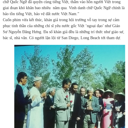
chữ Quốc Ngữ đã quyện cùng tiếng Việt, thấm vào hồn người Việt trong
giai đoạn khó khăn bao nhiêu năm qua. Vinh danh chữ Quốc Ngữ chính là
bảo tồn tiếng Việt, bảo vệ đất nước Việt Nam.”
Cuốn phim vừa kết thúc, khán giả trong hội trường vỗ tay trong sự cảm
phục tinh thần của những chí sĩ yêu nước gốc Việt ‘ngoại đạo’ như Giáo
Sư Nguyễn Đăng Hưng. Đa số khán giả đều là những trí thức như giáo sư,
bác sĩ, nhà văn. Có người lặn lội từ San Diego, Long Beach tới tham dự.