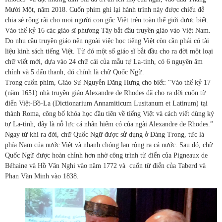
Mười Một, năm 2018. Cuốn phim ghi lại hành trình này được chiếu để
chia sẻ rộng rãi cho mọi người con gốc Việt trên toàn thế giới được biết.
Vào thế kỷ 16 các giáo sĩ phương Tây bắt đầu truyền giáo vào Việt Nam.
Do nhu cầu truyền giáo nên ngoài việc học tiếng Việt còn cần phải có tài
liệu kinh sách tiếng Việt. Từ đó một số giáo sĩ bắt đầu cho ra đời một loại
chữ viết mới, dựa vào 24 chữ cái của mẫu tự La-tinh, có 6 nguyên âm
chính và 5 dấu thanh, đó chính là chữ Quốc Ngữ.
Trong cuốn phim, Giáo Sư Nguyễn Đăng Hưng cho biết: “Vào thế kỷ 17
(năm 1651) nhà truyền giáo Alexandre de Rhodes đã cho ra đời cuốn từ
điển Việt-Bồ-La (Dictionarium Annamiticum Lusitanum et Latinum) tại
thành Roma, công bố khóa học đầu tiên về tiếng Việt và cách viết dùng ký
tự La-tinh, đây là nỗ lực cá nhân hiếm có của ngài Alexandre de Rhodes.”
Ngay từ khi ra đời, chữ Quốc Ngữ được sử dụng ở Đàng Trong, tức là
phía Nam của nước Việt và nhanh chóng lan rộng ra cả nước. Sau đó, chữ
Quốc Ngữ được hoàn chỉnh hơn nhờ công trình từ điển của Pigneaux de
Béhaine và Hồ Văn Nghi vào năm 1772 và cuốn từ điển của Taberd và
Phan Văn Minh vào 1838.