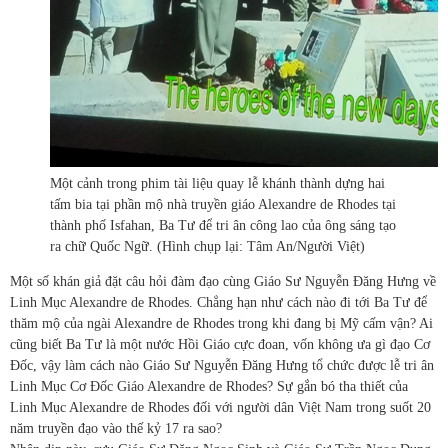
Một cảnh trong phim tài liệu quay lễ khánh thành dựng hai
tấm bia tại phần mộ nhà truyền giáo Alexandre de Rhodes tại
thành phố Isfahan, Ba Tư để tri ân công lao của ông sáng tạo
ra chữ Quốc Ngữ. (Hình chụp lại: Tâm An/Người Việt)
Một số khán giả đặt câu hỏi đàm đạo cùng Giáo Sư Nguyễn Đăng Hưng về
Linh Mục Alexandre de Rhodes. Chẳng hạn như cách nào đi tới Ba Tư để
thăm mộ của ngài Alexandre de Rhodes trong khi đang bị Mỹ cấm vận? Ai
cũng biết Ba Tư là một nước Hồi Giáo cực đoan, vốn không ưa gì đạo Cơ
Đốc, vậy làm cách nào Giáo Sư Nguyễn Đăng Hưng tổ chức được lễ tri ân
Linh Mục Cơ Đốc Giáo Alexandre de Rhodes? Sự gắn bó tha thiết của
Linh Mục Alexandre de Rhodes đối với người dân Việt Nam trong suốt 20
năm truyền đạo vào thế kỷ 17 ra sao?