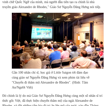
vinh chữ Quốc Ngữ của mình, mà người đầu tiên tạo ra chính là nhà
truyền giáo Alexandre de Rhodes,” Giáo Sư Nguyễn Đăng Hưng nói tiếp.
Gần 100 nhân chí sĩ, học giả ở Little Saigon tới đàm đạo
cùng giáo sư Nguyễn Đăng Hưng và xem phim tài liệu về
“Chuyến đi thăm mộ Alexandre de Rhodes”. (Hình: Tâm
An/Người Việt)
Đó chính là lý do mà Giáo Sư Nguyễn Đăng Hưng cùng một số nhân sĩ trí
thức gốc Việt, đã thực hiện chuyến thăm mộ của ngài Alexandre de
Rhodes và đặt những tấm bia đá tri ân lên mộ của ngài, vào đầu Tháng