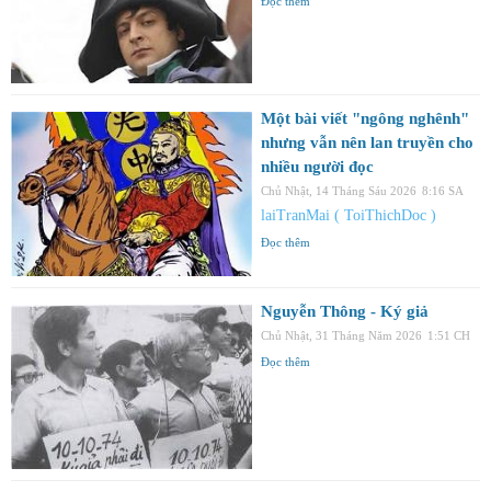
Đọc thêm
Một bài viết "ngông nghênh"
nhưng vẫn nên lan truyền cho
nhiều người đọc
Chủ Nhật, 14 Tháng Sáu 2026
8:16 SA
laiTranMai ( ToiThichDoc )
Đọc thêm
Nguyễn Thông - Ký giả
Chủ Nhật, 31 Tháng Năm 2026
1:51 CH
Đọc thêm