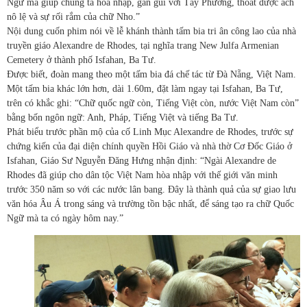
Ngữ mà giúp chúng ta hòa nhập, gần gũi với Tây Phương, thoát được ách
nô lệ và sự rối rắm của chữ Nho.”
Nội dung cuốn phim nói về lễ khánh thành tấm bia tri ân công lao của nhà
truyền giáo Alexandre de Rhodes, tại nghĩa trang New Julfa Armenian
Cemetery ở thành phố Isfahan, Ba Tư.
Được biết, đoàn mang theo một tấm bia đá chế tác từ Đà Nẵng, Việt Nam.
Một tấm bia khác lớn hơn, dài 1.60m, đặt làm ngay tại Isfahan, Ba Tư,
trên có khắc ghi: “Chữ quốc ngữ còn, Tiếng Việt còn, nước Việt Nam còn”
bằng bốn ngôn ngữ: Anh, Pháp, Tiếng Việt và tiếng Ba Tư.
Phát biểu trước phần mộ của cố Linh Mục Alexandre de Rhodes, trước sự
chứng kiến của đại diện chính quyền Hồi Giáo và nhà thờ Cơ Đốc Giáo ở
Isfahan, Giáo Sư Nguyễn Đăng Hưng nhận định: “Ngài Alexandre de
Rhodes đã giúp cho dân tộc Việt Nam hòa nhập với thế giới văn minh
trước 350 năm so với các nước lân bang. Đây là thành quả của sự giao lưu
văn hóa Âu Á trong sáng và trường tồn bậc nhất, để sáng tạo ra chữ Quốc
Ngữ mà ta có ngày hôm nay.”