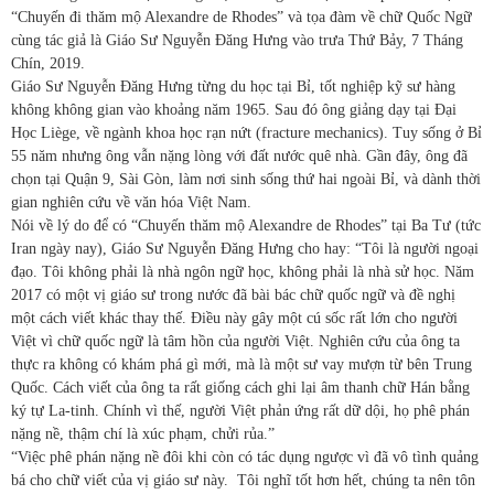
“Chuyến đi thăm mộ Alexandre de Rhodes” và tọa đàm về chữ Quốc Ngữ
cùng tác giả là Giáo Sư Nguyễn Đăng Hưng vào trưa Thứ Bảy, 7 Tháng
Chín, 2019.
Giáo Sư Nguyễn Đăng Hưng từng du học tại Bỉ, tốt nghiệp kỹ sư hàng
không không gian vào khoảng năm 1965. Sau đó ông giảng dạy tại Đại
Học Liège, về ngành khoa học rạn nứt (fracture mechanics). Tuy sống ở Bỉ
55 năm nhưng ông vẫn nặng lòng với đất nước quê nhà. Gần đây, ông đã
chọn tại Quận 9, Sài Gòn, làm nơi sinh sống thứ hai ngoài Bỉ, và dành thời
gian nghiên cứu về văn hóa Việt Nam.
Nói về lý do để có “Chuyến thăm mộ Alexandre de Rhodes” tại Ba Tư (tức
Iran ngày nay), Giáo Sư Nguyễn Đăng Hưng cho hay: “Tôi là người ngoại
đạo. Tôi không phải là nhà ngôn ngữ học, không phải là nhà sử học. Năm
2017 có một vị giáo sư trong nước đã bài bác chữ quốc ngữ và đề nghị
một cách viết khác thay thế. Điều này gây một cú sốc rất lớn cho người
Việt vì chữ quốc ngữ là tâm hồn của người Việt. Nghiên cứu của ông ta
thực ra không có khám phá gì mới, mà là một sư vay mượn từ bên Trung
Quốc. Cách viết của ông ta rất giống cách ghi lại âm thanh chữ Hán bằng
ký tự La-tinh. Chính vì thế, người Việt phản ứng rất dữ dội, họ phê phán
nặng nề, thậm chí là xúc phạm, chửi rủa.”
“Việc phê phán nặng nề đôi khi còn có tác dụng ngược vì đã vô tình quảng
bá cho chữ viết của vị giáo sư này. Tôi nghĩ tốt hơn hết, chúng ta nên tôn