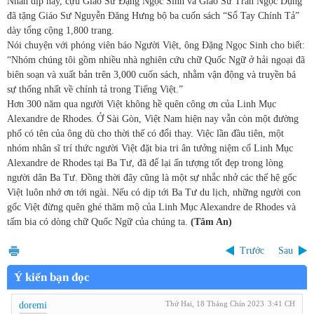
Nhân dịp này, cựu Giáo Sư Đặng Ngọc Sinh và Giáo Sư Trần Ngọc Dụng
đã tặng Giáo Sư Nguyễn Đăng Hưng bộ ba cuốn sách “Sổ Tay Chính Tả”
dày tổng cộng 1,800 trang.
Nói chuyện với phóng viên báo Người Việt, ông Đặng Ngọc Sinh cho biết:
“Nhóm chúng tôi gồm nhiều nhà nghiên cứu chữ Quốc Ngữ ở hải ngoại đã
biên soạn và xuất bản trên 3,000 cuốn sách, nhằm vận động và truyền bá
sự thống nhất về chính tả trong Tiếng Việt.”
Hơn 300 năm qua người Việt không hề quên công ơn của Linh Mục
Alexandre de Rhodes. Ở Sài Gòn, Việt Nam hiện nay vẫn còn một đường
phố có tên của ông dù cho thời thế có đổi thay. Việc lần đầu tiên, một
nhóm nhân sĩ trí thức người Việt đặt bia tri ân tưởng niệm cố Linh Mục
Alexandre de Rhodes tại Ba Tư, đã để lại ấn tượng tốt đẹp trong lòng
người dân Ba Tư. Đồng thời đây cũng là một sự nhắc nhở các thế hệ gốc
Việt luôn nhớ ơn tới ngài. Nếu có dịp tới Ba Tư du lịch, những người con
gốc Việt đừng quên ghé thăm mộ của Linh Mục Alexandre de Rhodes và
tấm bia có dòng chữ Quốc Ngữ của chúng ta.
(Tâm An)
Trước
Sau
Ý kiến bạn đọc
Thứ Hai, 18 Tháng Chín 2023
3:41 CH
doremi