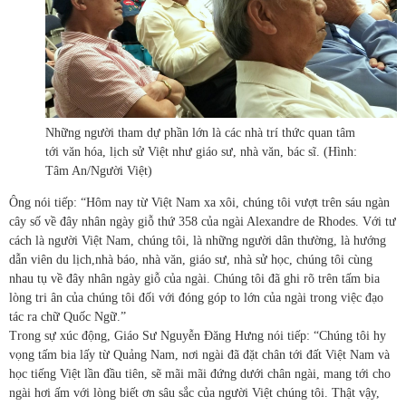
Những người tham dự phần lớn là các nhà trí thức quan tâm
tới văn hóa, lịch sử Việt như giáo sư, nhà văn, bác sĩ. (Hình:
Tâm An/Người Việt)
Ông nói tiếp: “Hôm nay từ Việt Nam xa xôi, chúng tôi vượt trên sáu ngàn
cây số về đây nhân ngày giỗ thứ 358 của ngài Alexandre de Rhodes. Với tư
cách là người Việt Nam, chúng tôi, là những người dân thường, là hướng
dẫn viên du lịch,nhà báo, nhà văn, giáo sư, nhà sử học, chúng tôi cùng
nhau tụ về đây nhân ngày giỗ của ngài. Chúng tôi đã ghi rõ trên tấm bia
lòng tri ân của chúng tôi đối với đóng góp to lớn của ngài trong việc đạo
tác ra chữ Quốc Ngữ.”
Trong sự xúc động, Giáo Sư Nguyễn Đăng Hưng nói tiếp: “Chúng tôi hy
vọng tấm bia lấy từ Quảng Nam, nơi ngài đã đặt chân tới đất Việt Nam và
học tiếng Việt lần đầu tiên, sẽ mãi mãi đứng dưới chân ngài, mang tới cho
ngài hơi ấm với lòng biết ơn sâu sắc của người Việt chúng tôi. Thật vậy,