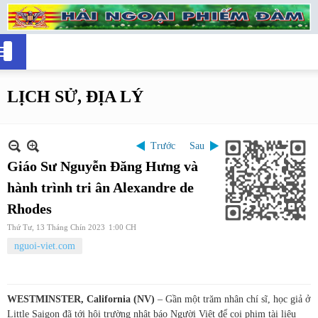
LỊCH SỬ, ĐỊA LÝ
Trước
Sau
Giáo Sư Nguyễn Đăng Hưng và
hành trình tri ân Alexandre de
Rhodes
Thứ Tư, 13 Tháng Chín 2023
1:00 CH
nguoi-viet.com
WESTMINSTER, California (NV)
– Gần một trăm nhân chí sĩ, học giả ở
Little Saigon đã tới hội trường nhật báo Người Việt để coi phim tài liệu