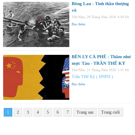
Bông Lau - Tinh thần thượng
võ
Thứ Năm, 28 Tháng Năm 2026
4:58 SA
Đọc thêm
BÊN LY CÀ PHÊ : Thâm như
mực Tàu - TRẦN THẾ KỶ
Thứ Năm, 21 Tháng Năm 2026
5:31 SA
Trần THế Kỷ ( HNPD )
Đọc thêm
1
2
3
4
5
6
7
Trang sau
Trang cuối