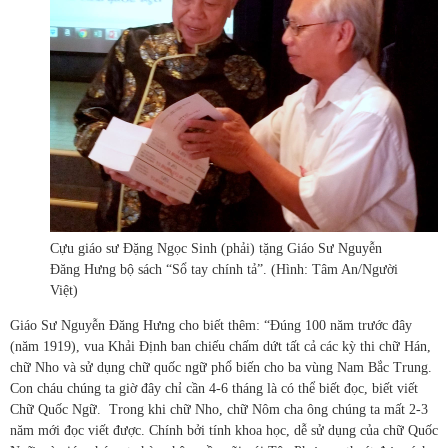
Cựu giáo sư Đặng Ngọc Sinh (phải) tặng Giáo Sư Nguyễn
Đăng Hưng bộ sách “Sổ tay chính tả”. (Hình: Tâm An/Người
Việt)
Giáo Sư Nguyễn Đăng Hưng cho biết thêm: “Đúng 100 năm trước đây
(năm 1919), vua Khải Định ban chiếu chấm dứt tất cả các kỳ thi chữ Hán,
chữ Nho và sử dụng chữ quốc ngữ phổ biến cho ba vùng Nam Bắc Trung.
Con cháu chúng ta giờ đây chỉ cần 4-6 tháng là có thể biết đọc, biết viết
Chữ Quốc Ngữ. Trong khi chữ Nho, chữ Nôm cha ông chúng ta mất 2-3
năm mới đọc viết được. Chính bởi tính khoa học, dễ sử dụng của chữ Quốc