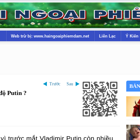
Web trừ bị: www.haingoaiphiemdam.net
Liên Lạc
Ý Kiến
Trước
Sau
BẢN
độ Putin ?
vì trước mắt Vladimir Putin còn nhiều