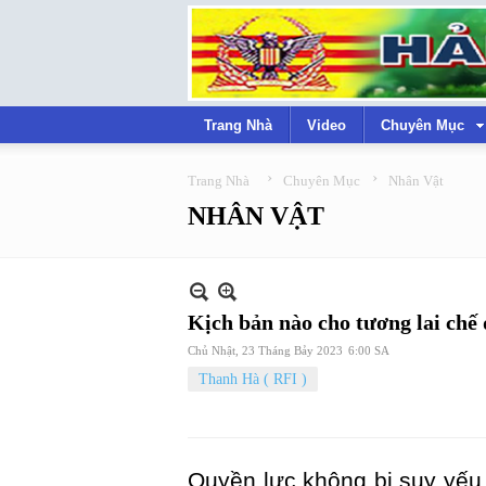
Trang Nhà
Video
Chuyên Mục
›
›
Trang Nhà
Chuyên Mục
Nhân Vật
NHÂN VẬT
Kịch bản nào cho tương lai chế 
Chủ Nhật, 23 Tháng Bảy 2023
6:00 SA
Thanh Hà ( RFI )
Quyền lực không bị suy yếu 