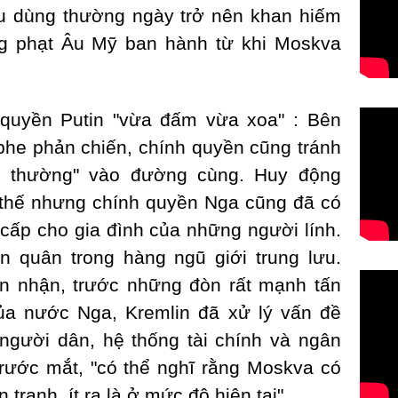
êu dùng thường ngày trở nên khan hiếm
ng phạt Âu Mỹ ban hành từ khi Moskva
 quyền Putin "vừa đấm vừa xoa" : Bên
phe phản chiến, chính quyền cũng tránh
h thường" vào đường cùng. Huy động
 thế nhưng chính quyền Nga cũng đã có
 cấp cho gia đình của những người lính.
n quân trong hàng ngũ giới trung lưu.
ìn nhận, trước những đòn rất mạnh tấn
ủa nước Nga, Kremlin đã xử lý vấn đề
 người dân, hệ thống tài chính và ngân
trước mắt, "có thể nghĩ rằng Moskva có
n tranh, ít ra là ở mức độ hiện tại".