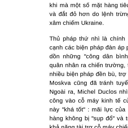
khi mà một số mặt hàng ti
và đắt đỏ hơn do lệnh trừ
xâm chiếm Ukraine.
Thủ pháp thứ nhì là chính
cạnh các biện pháp đàn áp 
dồn những "công dân bìn
quân nhân ra chiến trường,
nhiều biện pháp đền bù, trợ
Moskva cũng đã tránh tuyể
Ngoài ra, Michel Duclos nh
công vào cỗ máy kinh tế c
này "khá tốt" : mãi lực của
hàng không bị "sụp đổ" và 
khả năng tài trợ cỗ máy chiế