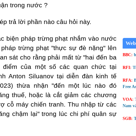
uận trong nước ?
p trả lời phần nào câu hỏi này.
các biện pháp trừng phạt nhắm vào nước
Web
 pháp trừng phạt "thực sự đè nặng" lên
BBC:
b
an sát cho rằng phải mất từ "hai đến ba
 điểm của một số các quan chức tại
RFI:
T
h Anton Siluanov tại diễn đàn kinh tế
RFA:
B
/2023) thừa nhận "đến một lúc nào đó
Free As
tăng thuế, hoặc là cắt giảm các chương
VOA:
 trợ cỗ máy chiến tranh. Thu nhập từ các
Nam và
ăng chậm lại" trong lúc chi phí quân sự
SGB:
T