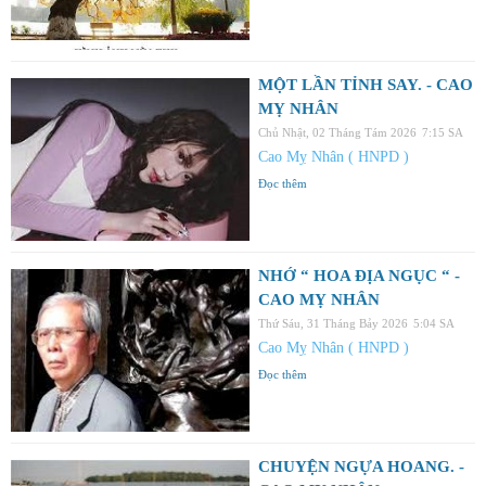
MỘT LẦN TỈNH SAY. - CAO
MỴ NHÂN
Chủ Nhật, 02 Tháng Tám 2026
7:15 SA
Cao Mỵ Nhân ( HNPD )
Đọc thêm
NHỚ “ HOA ĐỊA NGỤC “ -
CAO MỴ NHÂN
Thứ Sáu, 31 Tháng Bảy 2026
5:04 SA
Cao Mỵ Nhân ( HNPD )
Đọc thêm
CHUYỆN NGỰA HOANG. -