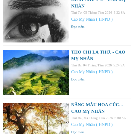
NHÂN
Thứ Tư, 05 Tháng Tám 2026
6:22 SA
Cao Mỵ Nhân ( HNPD )
Đọc thêm
THƠ CHỈ LÀ THƠ. - CAO
MỴ NHÂN
Thứ Ba, 04 Tháng Tám 2026
5:24 SA
Cao Mỵ Nhân ( HNPD )
Đọc thêm
NẮNG MẦU HOA CÚC. -
CAO MỴ NHÂN
Thứ Hai, 03 Tháng Tám 2026
6:00 SA
Cao Mỵ Nhân ( HNPD )
Đọc thêm