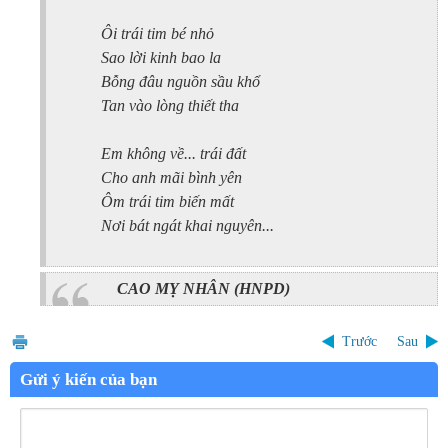
Ôi trái tim bé nhỏ
Sao lời kinh bao la
Bỗng đâu nguồn sầu khổ
Tan vào lòng thiết tha
Em không về... trái đất
Cho anh mãi bình yên
Ôm trái tim biến mất
Nơi bát ngát khai nguyên...
CAO MỴ NHÂN
(HNPD)
Trước
Sau
Gửi ý kiến của bạn