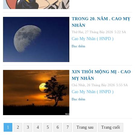
TRONG 20. NĂM . CAO MỴ
NHÂN
Thứ Hai, 27 Tháng Bảy 2026
5:22 SA
Cao Mỵ Nhân ( HNPD )
Đọc thêm
XIN THÔI MỘNG MỊ - CAO
MỴ NHÂN
Chủ Nhật, 26 Tháng Bảy 2026
5:55 SA
Cao Mỵ Nhân ( HNPD )
Đọc thêm
1
2
3
4
5
6
7
Trang sau
Trang cuối