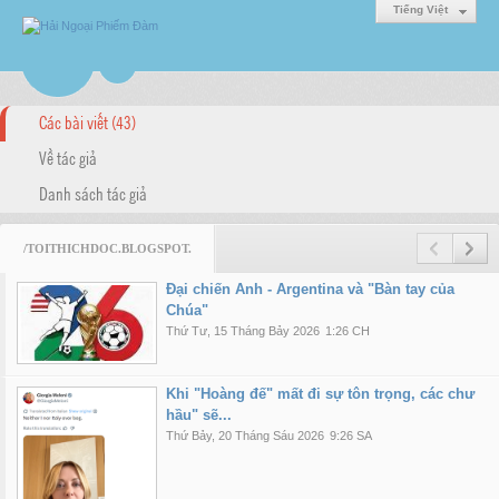
Tiếng Việt
Các bài viết (43)
Về tác giả
Danh sách tác giả
/TOITHICHDOC.BLOGSPOT.
Đại chiến Anh - Argentina và "Bàn tay của
Chúa"
Thứ Tư, 15 Tháng Bảy 2026
1:26 CH
Khi "Hoàng đế" mất đi sự tôn trọng, các chư
hầu" sẽ...
Thứ Bảy, 20 Tháng Sáu 2026
9:26 SA