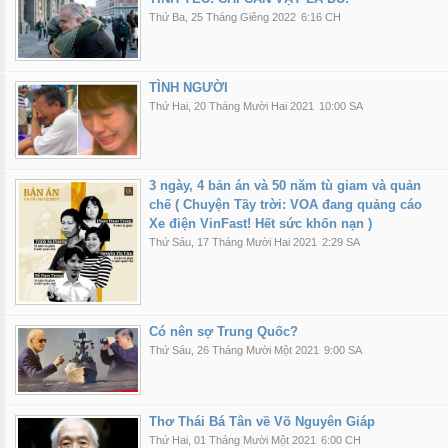
Thứ Ba, 25 Tháng Giêng 2022
6:16 CH
TÌNH NGƯỜI
Thứ Hai, 20 Tháng Mười Hai 2021
10:00 SA
3 ngày, 4 bản án và 50 năm tù giam và quản
chế ( Chuyện Tầy trời: VOA đang quảng cáo
Xe điện VinFast! Hết sức khốn nạn )
Thứ Sáu, 17 Tháng Mười Hai 2021
2:29 SA
Có nên sợ Trung Quốc?
Thứ Sáu, 26 Tháng Mười Một 2021
9:00 SA
Thơ Thái Bá Tân về Võ Nguyên Giáp
Thứ Hai, 01 Tháng Mười Một 2021
6:00 CH