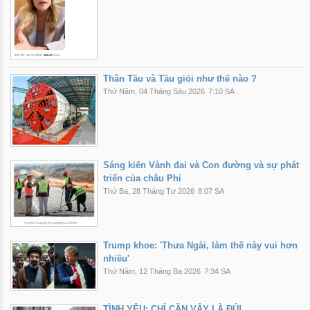
Thân Tầu và Tầu giỏi như thế nào ?
Thứ Năm, 04 Tháng Sáu 2026
7:10 SA
Sáng kiến ​​Vành đai và Con đường và sự phát
triển của châu Phi
Thứ Ba, 28 Tháng Tư 2026
8:07 SA
Trump khoe: 'Thưa Ngài, làm thế này vui hơn
nhiều'
Thứ Năm, 12 Tháng Ba 2026
7:34 SA
TÌNH YÊU: CHỈ CẦN VẬY LÀ ĐỦ!