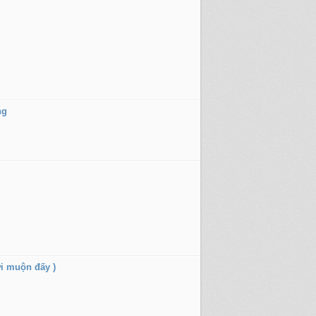
ng
ơi muộn đấy )