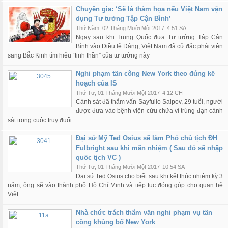
Chuyên gia: ‘Sẽ là thảm họa nếu Việt Nam vận
dụng Tư tưởng Tập Cận Bình’
Thứ Năm, 02 Tháng Mười Một 2017
4:51 SA
Ngay sau khi Trung Quốc đưa Tư tưởng Tập Cận
Bình vào Điều lệ Đảng, Việt Nam đã cử đặc phái viên
sang Bắc Kinh tìm hiểu “tinh thần” của tư tưởng này
Nghi phạm tấn công New York theo đúng kế
hoạch của IS
Thứ Tư, 01 Tháng Mười Một 2017
4:12 CH
Cảnh sát đã thẩm vấn Sayfullo Saipov, 29 tuổi, người
được đưa vào bệnh viện cứu chữa vì trúng đạn cảnh
sát trong cuộc truy đuổi.
Đại sứ Mỹ Ted Osius sẽ làm Phó chủ tịch ĐH
Fulbright sau khi mãn nhiệm ( Sau đó sẽ nhập
quốc tịch VC )
Thứ Tư, 01 Tháng Mười Một 2017
10:54 SA
Đại sứ Ted Osius cho biết sau khi kết thúc nhiệm kỳ 3
năm, ông sẽ vào thành phố Hồ Chí Minh và tiếp tục đóng góp cho quan hệ
Việt
Nhà chức trách thẩm vấn nghi phạm vụ tấn
công khủng bố New York