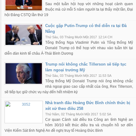
Sau một tuần hội họp với những hoạt cảnh quen
thuộc mà cứ mỗi 5 năm người ta lại thấy một lần, Đại
hội Đảng CSTQ lần thứ 19
Cuộc gặp Putin-Trump có thể diễn ra tại Đà
Nẵng
Thứ Sáu, 03 Tháng Mười Một 2017
12:14 CH
Tổng thống Nga Vladimir Putin và Tổng thống Mỹ
Donald Trump có thể họp với nhau vào tuần tới tại
diễn đàn kinh tế châu Á-Thái Bình Dương
Trump nói không chắc Tillerson sẽ tiếp tục
làm ngoại trưởng Mỹ
Thứ Sáu, 03 Tháng Mười Một 2017
11:53 SA
Tổng thống Mỹ Donald Trump nói ông không chắc
nhà ngoại giao cao cấp nhất của ông, Rex Tillerson,
sẽ tiếp tục giữ chức vụ này đến hết nhiệm kỳ
Nhà tranh đấu Hoàng Đức Bình chính thức bị
xét xử theo điều 258
Thứ Năm, 02 Tháng Mười Một 2017
5:02 SA
Cơ quan Cảnh sát điều tra Công an tỉnh Nghệ an
hôm 30/10 kết thúc điều tra và chuyển hồ sơ đến
Viện Kiểm Sát tỉnh Nghệ An đề nghị truy tố Hoàng Đức Bình