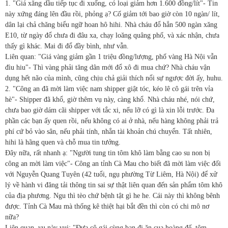
1. "Giá xăng dầu tiếp tục đi xuống, có loại giảm hơn 1.600 đồng/lít"- Tin
này xứng đáng lên đầu rồi, phỏng ạ? Cố giảm tới bao giờ còn 10 ngàn/ lít,
dân lại chả chăng biểu ngữ hoan hô hihi. Nhà cháu đổ hẳn 500 ngàn xăng
E10, từ ngày đổ chưa đi đâu xa, chạy loăng quâng phố, và xác nhận, chưa
thấy gì khác. Mai đi đổ đầy bình, như vẫn.
Liên quan: "Giá vàng giảm gần 1 triệu đồng/lượng, phố vàng Hà Nội vẫn
đìu hiu"- Thì vàng phải tăng dân mới đổ xô đi mua chứ? Nhà cháu vận
dụng hết não của mình, cũng chịu chả giải thích nổi sự ngược đời ấy, huhu.
2. "Công an đã mời làm việc nam shipper giật tóc, kéo lê cô gái trên vỉa
hè"- Shipper đã khổ, giờ thêm vụ này, càng khổ. Nhà cháu nhé, nói chứ,
chưa bao giờ dám cãi shipper với tắc xi, nếu lỡ có gì là xin lỗi trước. Đa
phần các bạn ấy quen rồi, nếu không có ai ở nhà, nếu hàng không phải trả
phí cứ bỏ vào sân, nếu phải tính, nhắn tài khoản chú chuyển. Tất nhiên,
hihi là hãng quen và chỗ mua tin tưởng.
Đây nữa, rất nhanh ạ: "Người tung tin tôm khô làm bằng cao su non bị
công an mời làm việc"- Công an tỉnh Cà Mau cho biết đã mời làm việc đối
với Nguyễn Quang Tuyên (42 tuổi, ngụ phường Từ Liêm, Hà Nội) để xử
lý về hành vi đăng tải thông tin sai sự thật liên quan đến sản phẩm tôm khô
của địa phương. Ngu thì tèo chứ bệnh tật gì he he. Cái này thì không bênh
được. Tỉnh Cà Mau mà thống kê thiệt hại bắt đền thì còn có chi mô nơ
nữa?
Liên quan, vụ này vui: "Đưa cô gái cùng bạn đi ăn cua hoàng đế, tôm