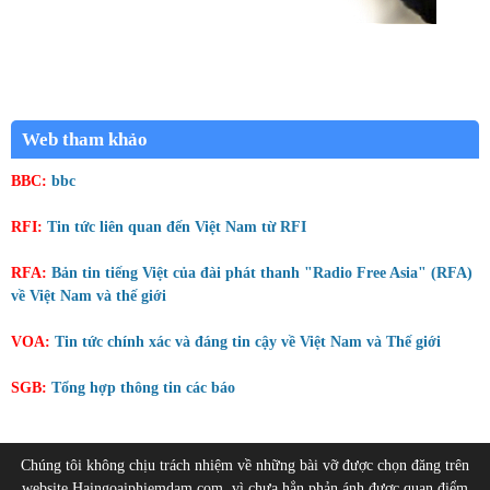
Web tham khảo
BBC:
bbc
RFI:
Tin tức liên quan đến Việt Nam từ RFI
RFA:
Bản tin tiếng Việt của đài phát thanh "Radio Free Asia" (RFA)
về Việt Nam và thế giới
VOA:
Tin tức chính xác và đáng tin cậy về Việt Nam và Thế giới
SGB:
Tổng hợp thông tin các báo
Chúng tôi không chịu trách nhiệm về những bài vỡ được chọn đăng trên
website Haingoaiphiemdam.com, vì chưa hẳn phản ánh được quan điểm