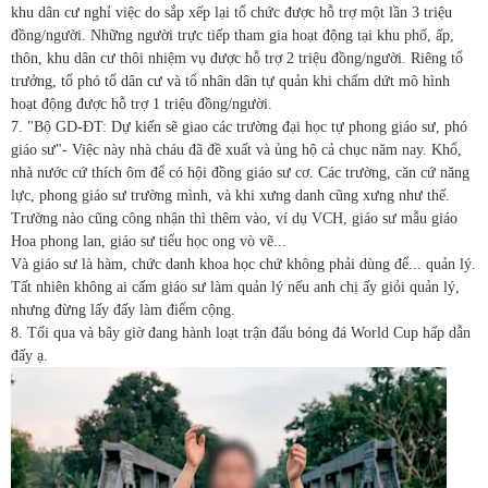
khu dân cư nghỉ việc do sắp xếp lại tổ chức được hỗ trợ một lần 3 triệu
đồng/người. Những người trực tiếp tham gia hoạt động tại khu phố, ấp,
thôn, khu dân cư thôi nhiệm vụ được hỗ trợ 2 triệu đồng/người. Riêng tổ
trưởng, tổ phó tổ dân cư và tổ nhân dân tự quản khi chấm dứt mô hình
hoạt động được hỗ trợ 1 triệu đồng/người.
7. "Bộ GD-ĐT: Dự kiến sẽ giao các trường đại học tự phong giáo sư, phó
giáo sư"- Việc này nhà cháu đã đề xuất và ủng hộ cả chục năm nay. Khổ,
nhà nước cứ thích ôm để có hội đồng giáo sư cơ. Các trường, căn cứ năng
lực, phong giáo sư trường mình, và khi xưng danh cũng xưng như thế.
Trường nào cũng công nhận thì thêm vào, ví dụ VCH, giáo sư mẫu giáo
Hoa phong lan, giáo sư tiểu học ong vò vẽ...
Và giáo sư là hàm, chức danh khoa học chứ không phải dùng để... quản lý.
Tất nhiên không ai cấm giáo sư làm quản lý nếu anh chị ấy giỏi quản lý,
nhưng đừng lấy đấy làm điểm cộng.
8. Tối qua và bây giờ đang hành loạt trận đấu bóng đá World Cup hấp dẫn
đấy ạ.