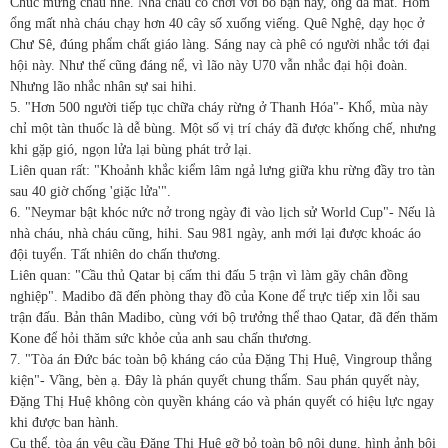
Chúc mừng cháu nhé. Nhà cháu có chơi với bố bạn này, ổng đã mất. Hôm
ổng mất nhà cháu chạy hơn 40 cây số xuống viếng. Quê Nghệ, dạy học ở
Chư Sê, đúng phẩm chất giáo làng. Sáng nay cà phê có người nhắc tới đại
hội này. Như thế cũng đáng nể, vì lão này U70 vẫn nhắc đại hội đoàn.
Nhưng lão nhắc nhân sự sai hihi.
5. "Hơn 500 người tiếp tục chữa cháy rừng ở Thanh Hóa"- Khổ, mùa này
chỉ một tàn thuốc là dễ bùng. Một số vị trí cháy đã được khống chế, nhưng
khi gặp gió, ngọn lửa lại bùng phát trở lại.
Liên quan rất: "Khoảnh khắc kiểm lâm ngả lưng giữa khu rừng đầy tro tàn
sau 40 giờ chống 'giặc lửa'".
6. "Neymar bật khóc nức nở trong ngày đi vào lịch sử World Cup"- Nếu là
nhà cháu, nhà cháu cũng, hihi. Sau 981 ngày, anh mới lại được khoác áo
đội tuyển. Tất nhiên do chấn thương.
Liên quan: "Cầu thủ Qatar bị cấm thi đấu 5 trận vì làm gãy chân đồng
nghiệp". Madibo đã đến phòng thay đồ của Kone để trực tiếp xin lỗi sau
trận đấu. Bản thân Madibo, cùng với bộ trưởng thể thao Qatar, đã đến thăm
Kone để hỏi thăm sức khỏe của anh sau chấn thương.
7. "Tòa án Đức bác toàn bộ kháng cáo của Đặng Thị Huệ, Vingroup thắng
kiện"- Vầng, bèn ạ. Đây là phán quyết chung thẩm. Sau phán quyết này,
Đặng Thị Huệ không còn quyền kháng cáo và phán quyết có hiệu lực ngay
khi được ban hành.
Cụ thể, tòa án yêu cầu Đặng Thị Huệ gỡ bỏ toàn bộ nội dung, hình ảnh bôi