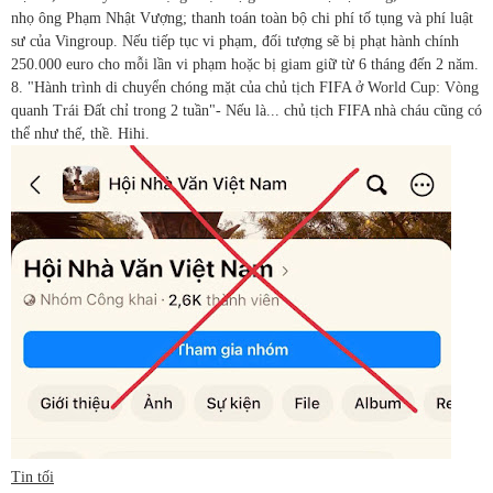
nhọ ông Phạm Nhật Vượng; thanh toán toàn bộ chi phí tố tụng và phí luật
sư của Vingroup. Nếu tiếp tục vi phạm, đối tượng sẽ bị phạt hành chính
250.000 euro cho mỗi lần vi phạm hoặc bị giam giữ từ 6 tháng đến 2 năm.
8. "Hành trình di chuyển chóng mặt của chủ tịch FIFA ở World Cup: Vòng
quanh Trái Đất chỉ trong 2 tuần"- Nếu là... chủ tịch FIFA nhà cháu cũng có
thể như thế, thề. Hihi.
Tin tối