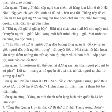
tham gia giao thông".
Liên quan: "Tạm giữ khẩn cấp nghi can chém vỡ hàng loạt kính ô tô ở Hà
Nội"- Nguyên chuyện đền kính đã đủ nó... bán nhà rồi. Thằng này đã có
tiền án về tội giết người và tàng trữ trái phép chất ma túy, chắc trên răng
dưới... chân đất, lấy gì đền huhu.
2. "Khi người già bị giăng bẫy"- Hihi nhà cháu vừa mail bài cho ngày mai:
"chuyện người... già". Mail xong mới biết mình cũng... già. Mai rước các
cụ cũng già đọc chơi ạ.
3. "Tây Ninh sẽ xử lý người đứng đầu buông lỏng quản lý, để xảy ra án
giết người đặc biệt nghiêm trọng"- rất quyết liệt ạ. Nhà cháu rât hân hoan
khi được điểm những tin trấn áp bọn tội phạm và cả bọn mới... sắp phạm
tội, mới cấp côn đồ thôn...
Liên quan: "Livestream tập thể dục tại đường ray tàu hỏa, người phụ nữ bị
xử phạt"- Lỗi tại... mạng ạ, nó quyến rũ quá mà, nó bắt người ta phải tự
sướng quá mà?
Liên quan: "Nhiều người ở TPHCM bị bắt vì cho người Trung Quốc thuê
cơ sở lưu trú để lập ổ lừa đảo"- Huhu tham thì thâm, hay là tham bát bỏ
mâm huhu.
Liên quan cũng: "Công an mời thanh niên lạng lách trên quốc lộ 14 lên
làm việc".
4. "Ông Bùi Quang Huy tái đắc cử Bí thư thứ nhất Trung ương Đoàn"-