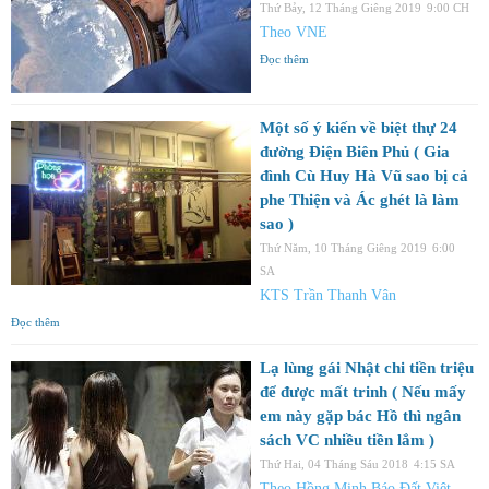
Thứ Bảy, 12 Tháng Giêng 2019
9:00 CH
Theo VNE
Đọc thêm
Một số ý kiến về biệt thự 24
đường Điện Biên Phủ ( Gia
đình Cù Huy Hà Vũ sao bị cả
phe Thiện và Ác ghét là làm
sao )
Thứ Năm, 10 Tháng Giêng 2019
6:00
SA
KTS Trần Thanh Vân
Đọc thêm
Lạ lùng gái Nhật chi tiền triệu
để được mất trinh ( Nếu mấy
em này gặp bác Hồ thì ngân
sách VC nhiều tiền lắm )
Thứ Hai, 04 Tháng Sáu 2018
4:15 SA
Theo Hồng Minh Báo Đất Việt