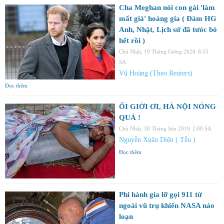
Cha Meghan nói con gái 'làm
mất giá' hoàng gia ( Đám HG
Anh, Nhật, Lịch sử đã tưóc bỏ
hết rồi )
Chủ Nhật, 19 Tháng Giêng 2020
8:55
SA
Vũ Hoàng (Theo Reuters)
Đọc thêm
ỐI GIỜI ƠI, HÀ NỘI NÓNG
QUÁ !
Chủ Nhật, 30 Tháng Sáu 2019
2:00 SA
Nguyễn Xuân Diện ( Tễu )
Đọc thêm
Phi hành gia lỡ gọi 911 từ
ngoài vũ trụ khiến NASA náo
loạn