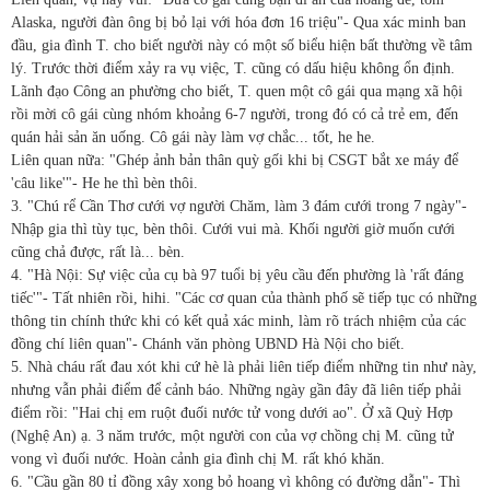
Alaska, người đàn ông bị bỏ lại với hóa đơn 16 triệu"- Qua xác minh ban
đầu, gia đình T. cho biết người này có một số biểu hiện bất thường về tâm
lý. Trước thời điểm xảy ra vụ việc, T. cũng có dấu hiệu không ổn định.
Lãnh đạo Công an phường cho biết, T. quen một cô gái qua mạng xã hội
rồi mời cô gái cùng nhóm khoảng 6-7 người, trong đó có cả trẻ em, đến
quán hải sản ăn uống. Cô gái này làm vợ chắc... tốt, he he.
Liên quan nữa: "Ghép ảnh bản thân quỳ gối khi bị CSGT bắt xe máy để
'câu like'"- He he thì bèn thôi.
3. "Chú rể Cần Thơ cưới vợ người Chăm, làm 3 đám cưới trong 7 ngày"-
Nhập gia thì tùy tục, bèn thôi. Cưới vui mà. Khối người giờ muốn cưới
cũng chả được, rất là... bèn.
4. "Hà Nội: Sự việc của cụ bà 97 tuổi bị yêu cầu đến phường là 'rất đáng
tiếc'"- Tất nhiên rồi, hihi. "Các cơ quan của thành phố sẽ tiếp tục có những
thông tin chính thức khi có kết quả xác minh, làm rõ trách nhiệm của các
đồng chí liên quan"- Chánh văn phòng UBND Hà Nội cho biết.
5. Nhà cháu rất đau xót khi cứ hè là phải liên tiếp điểm những tin như này,
nhưng vẫn phải điểm để cảnh báo. Những ngày gần đây đã liên tiếp phải
điểm rồi: "Hai chị em ruột đuối nước tử vong dưới ao". Ở xã Quỳ Hợp
(Nghệ An) ạ. 3 năm trước, một người con của vợ chồng chị M. cũng tử
vong vì đuối nước. Hoàn cảnh gia đình chị M. rất khó khăn.
6. "Cầu gần 80 tỉ đồng xây xong bỏ hoang vì không có đường dẫn"- Thì