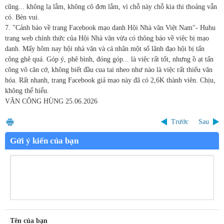
cũng... không lạ lắm, không cô đơn lắm, vì chỗ này chỗ kia thi thoảng vẫn
có. Bèn vui.
7. "Cảnh báo về trang Facebook mạo danh Hội Nhà văn Việt Nam"- Huhu
trang web chính thức của Hội Nhà văn vừa có thông báo về việc bị mạo
danh. Mấy hôm nay hội nhà văn và cá nhân một số lãnh đạo hội bị tấn
công ghê quá. Góp ý, phê bình, đóng góp... là việc rất tốt, nhưng ồ ạt tấn
công vô căn cớ, không biết đầu cua tai nheo như nào là việc rất thiếu văn
hóa. Rất nhanh, trang Facebook giả mạo này đã có 2,6K thành viên. Chịu,
không thể hiểu.
VĂN CÔNG HÙNG 25.06.2026
Trước
Sau
Gửi ý kiến của bạn
Tên của bạn