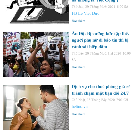
Thứ Sáu, 29 Tháng Mười 2021
6:00 SA
FB Lê Việt Đức
Đọc thêm
Ấn Độ: Bị cưỡng bức tập thể,
người phụ nữ đi báo tin thì bị
cảnh sát hiếp dâm
Thứ Bảy, 26 Tháng Mười Hai 2020
10:00
SA
Đọc thêm
Dịch vụ cho thuê phòng giá rẻ
tránh chạm mặt bạn đời 24/7
Chủ Nhật, 05 Tháng Bảy 2020
7:00 CH
helino.vn
Đọc thêm