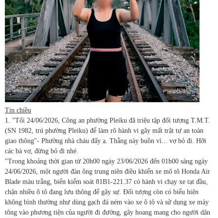
Tin chiều
1. "Tối 24/06/2026, Công an phường Pleiku đã triệu tập đối tượng T.M.T.
(SN 1982, trú phường Pleiku) để làm rõ hành vi gây mất trật tự an toàn
giao thông"- Phường nhà cháu đấy ạ. Thằng này buồn vì... vợ bỏ đi. Hỡi
các bà vợ, đừng bỏ đi nhé.
"Trong khoảng thời gian từ 20h00 ngày 23/06/2026 đến 01h00 sáng ngày
24/06/2026, một người đàn ông trung niên điều khiển xe mô tô Honda Air
Blade màu trắng, biển kiểm soát 81B1-221.37 có hành vi chạy xe tạt đầu,
chặn nhiều ô tô đang lưu thông để gây sự. Đối tượng còn có biểu hiện
không bình thường như dùng gạch đá ném vào xe ô tô và sử dụng xe máy
tông vào phương tiện của người đi đường, gây hoang mang cho người dân