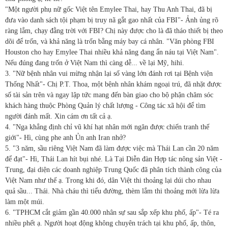
"Một người phụ nữ gốc Việt tên Emylee Thai, hay Thu Anh Thai, đã bị
đưa vào danh sách tội phạm bị truy nã gắt gao nhất của FBI"- Ảnh ủng rõ
ràng lắm, chạy đằng trời với FBI? Chị này được cho là đã tháo thiết bị theo
dõi để trốn, và khả năng là trốn bằng máy bay cá nhân. "Văn phòng FBI
Houston cho hay Emylee Thai nhiều khả năng đang ẩn náu tại Việt Nam".
Nếu đúng đang trốn ở Việt Nam thì càng dễ... về lại Mỹ, hihi.
3. "Nữ bệnh nhân vui mừng nhận lại số vàng lớn đánh rơi tại Bệnh viện
Thống Nhất"- Chị P.T. Thoa, một bệnh nhân khám ngoại trú, đã nhặt được
số tài sản trên và ngay lập tức mang đến bàn giao cho bộ phận chăm sóc
khách hàng thuộc Phòng Quản lý chất lượng - Công tác xã hội để tìm
người đánh mất. Xin cám ơn tất cả ạ.
4. "Nga khẳng định chỉ vũ khí hạt nhân mới ngăn được chiến tranh thế
giới"- Hì, cùng phe anh Ủn anh Iran nhở?
5. "3 năm, sầu riêng Việt Nam đã làm được việc mà Thái Lan cần 20 năm
để đạt"- Hì, Thái Lan hít bụi nhé. Là Tại Diễn đàn Hợp tác nông sản Việt -
Trung, đại diện các doanh nghiệp Trung Quốc đã phân tích thành công của
Việt Nam như thế ạ. Trong khi đó, dân Việt thi thoảng lại dúi cho nhau
quả sầu... Thái. Nhà cháu thì tiểu đường, thèm lắm thi thoảng mới lừa lừa
làm một múi.
6. "TPHCM cắt giảm gần 40.000 nhân sự sau sắp xếp khu phố, ấp"- Té ra
nhiều phết ạ. Người hoạt động không chuyên trách tại khu phố, ấp, thôn,