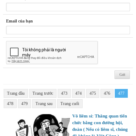
Email của bạn
Trang đầu
Trang trước
473
474
475
476
477
478
479
Trang sau
Trang cuối
Vô liêm sỉ: Thăng quan tiến
chức bằng con đường hội,
đoàn ( Nếu có liêm sĩ, chúng
đã không là Việt Cộng )