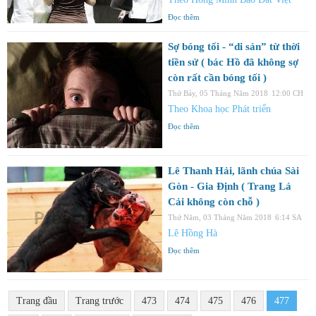
Đọc thêm
Sợ bóng tối - “di sản” từ thời
tiền sử ( bác Hồ đã không sợ
còn rất cần bóng tối )
Thứ Bảy, 05 Tháng Năm 2018
12:00 CH
Theo Khoa học Phát triển
Đọc thêm
Lê Thanh Hải, lãnh chúa Sài
Gòn - Gia Định ( Trang Lá
Cải không còn chỗ )
Thứ Năm, 03 Tháng Năm 2018
6:14 SA
Lê Hồng Hà
Đọc thêm
Trang đầu
Trang trước
473
474
475
476
477