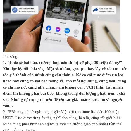
Tin sáng
1. "Chia sẻ bài báo, trường hợp nào thì bị xử phạt 30 triệu đồng?"-
Xin đọc kỹ rồi chia sẻ ạ. Một số nhóm, group... hay lấy về cắt cmn tên
tác giả thành của mình cũng cẩn thận ạ. Kể cả cái mục điểm tin lèo
nhèo này cũng có vài bác mang về, cóp mỗi nội dung, cũng bèn, cũng
có chi mô nơ, cũng nhà cháu... chỉ không có... VCH hihi. Tất nhiên
điểm tin không phải bài bào, không trong đối tượng phạt, nên... chả
sao. Nhưng tự trọng thì nên đề tên tác giả, hoặc share, nó sẽ nguyên
văn...
2. "FBI truy nã nữ nghi phạm gốc Việt với cáo buộc lừa đảo 100 triệu
USD"- Lừa được từng ấy thì, nghĩ cho cùng, bèn là, cũng rất giỏi hihi.
Mình cũng phải như nào người ta mới tin tưởng giao cho nhiều tiền thế
chứ phỏng ạ, he he?