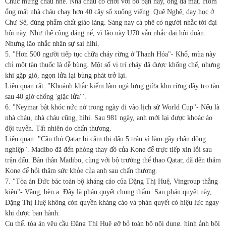
Chúc mừng cháu nhé. Nhà cháu có chơi với bố bạn này, ổng đã mất. Hôm
ổng mất nhà cháu chạy hơn 40 cây số xuống viếng. Quê Nghệ, dạy học ở
Chư Sê, đúng phẩm chất giáo làng. Sáng nay cà phê có người nhắc tới đại
hội này. Như thế cũng đáng nể, vì lão này U70 vẫn nhắc đại hội đoàn.
Nhưng lão nhắc nhân sự sai hihi.
5. "Hơn 500 người tiếp tục chữa cháy rừng ở Thanh Hóa"- Khổ, mùa này
chỉ một tàn thuốc là dễ bùng. Một số vị trí cháy đã được khống chế, nhưng
khi gặp gió, ngọn lửa lại bùng phát trở lại.
Liên quan rất: "Khoảnh khắc kiểm lâm ngả lưng giữa khu rừng đầy tro tàn
sau 40 giờ chống 'giặc lửa'".
6. "Neymar bật khóc nức nở trong ngày đi vào lịch sử World Cup"- Nếu là
nhà cháu, nhà cháu cũng, hihi. Sau 981 ngày, anh mới lại được khoác áo
đội tuyển. Tất nhiên do chấn thương.
Liên quan: "Cầu thủ Qatar bị cấm thi đấu 5 trận vì làm gãy chân đồng
nghiệp". Madibo đã đến phòng thay đồ của Kone để trực tiếp xin lỗi sau
trận đấu. Bản thân Madibo, cùng với bộ trưởng thể thao Qatar, đã đến thăm
Kone để hỏi thăm sức khỏe của anh sau chấn thương.
7. "Tòa án Đức bác toàn bộ kháng cáo của Đặng Thị Huệ, Vingroup thắng
kiện"- Vầng, bèn ạ. Đây là phán quyết chung thẩm. Sau phán quyết này,
Đặng Thị Huệ không còn quyền kháng cáo và phán quyết có hiệu lực ngay
khi được ban hành.
Cụ thể, tòa án yêu cầu Đặng Thị Huệ gỡ bỏ toàn bộ nội dung, hình ảnh bôi