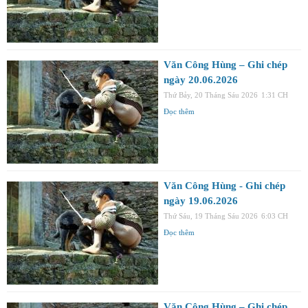
Văn Công Hùng – Ghi chép
ngày 20.06.2026
Thứ Bảy, 20 Tháng Sáu 2026
1:31 CH
Đọc thêm
Văn Công Hùng - Ghi chép
ngày 19.06.2026
Thứ Sáu, 19 Tháng Sáu 2026
6:03 CH
Đọc thêm
Văn Công Hùng – Ghi chép