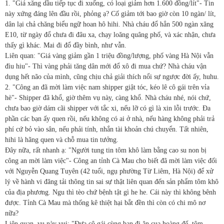
1. "Giá xăng dầu tiếp tục đi xuống, có loại giảm hơn 1.600 đồng/lít"- Tin
này xứng đáng lên đầu rồi, phỏng ạ? Cố giảm tới bao giờ còn 10 ngàn/ lít,
dân lại chả chăng biểu ngữ hoan hô hihi. Nhà cháu đổ hẳn 500 ngàn xăng
E10, từ ngày đổ chưa đi đâu xa, chạy loăng quâng phố, và xác nhận, chưa
thấy gì khác. Mai đi đổ đầy bình, như vẫn.
Liên quan: "Giá vàng giảm gần 1 triệu đồng/lượng, phố vàng Hà Nội vẫn
đìu hiu"- Thì vàng phải tăng dân mới đổ xô đi mua chứ? Nhà cháu vận
dụng hết não của mình, cũng chịu chả giải thích nổi sự ngược đời ấy, huhu.
2. "Công an đã mời làm việc nam shipper giật tóc, kéo lê cô gái trên vỉa
hè"- Shipper đã khổ, giờ thêm vụ này, càng khổ. Nhà cháu nhé, nói chứ,
chưa bao giờ dám cãi shipper với tắc xi, nếu lỡ có gì là xin lỗi trước. Đa
phần các bạn ấy quen rồi, nếu không có ai ở nhà, nếu hàng không phải trả
phí cứ bỏ vào sân, nếu phải tính, nhắn tài khoản chú chuyển. Tất nhiên,
hihi là hãng quen và chỗ mua tin tưởng.
Đây nữa, rất nhanh ạ: "Người tung tin tôm khô làm bằng cao su non bị
công an mời làm việc"- Công an tỉnh Cà Mau cho biết đã mời làm việc đối
với Nguyễn Quang Tuyên (42 tuổi, ngụ phường Từ Liêm, Hà Nội) để xử
lý về hành vi đăng tải thông tin sai sự thật liên quan đến sản phẩm tôm khô
của địa phương. Ngu thì tèo chứ bệnh tật gì he he. Cái này thì không bênh
được. Tỉnh Cà Mau mà thống kê thiệt hại bắt đền thì còn có chi mô nơ
nữa?
Liên quan, vụ này vui: "Đưa cô gái cùng bạn đi ăn cua hoàng đế, tôm