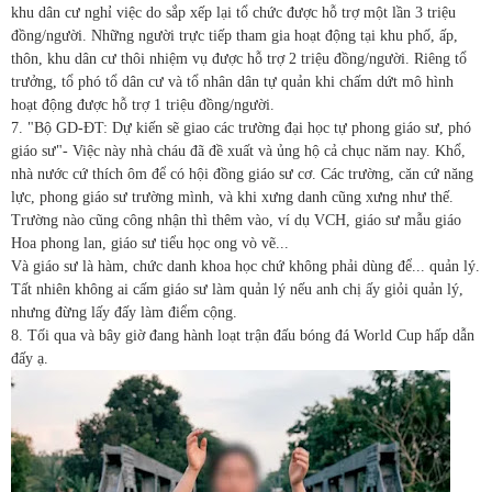
khu dân cư nghỉ việc do sắp xếp lại tổ chức được hỗ trợ một lần 3 triệu
đồng/người. Những người trực tiếp tham gia hoạt động tại khu phố, ấp,
thôn, khu dân cư thôi nhiệm vụ được hỗ trợ 2 triệu đồng/người. Riêng tổ
trưởng, tổ phó tổ dân cư và tổ nhân dân tự quản khi chấm dứt mô hình
hoạt động được hỗ trợ 1 triệu đồng/người.
7. "Bộ GD-ĐT: Dự kiến sẽ giao các trường đại học tự phong giáo sư, phó
giáo sư"- Việc này nhà cháu đã đề xuất và ủng hộ cả chục năm nay. Khổ,
nhà nước cứ thích ôm để có hội đồng giáo sư cơ. Các trường, căn cứ năng
lực, phong giáo sư trường mình, và khi xưng danh cũng xưng như thế.
Trường nào cũng công nhận thì thêm vào, ví dụ VCH, giáo sư mẫu giáo
Hoa phong lan, giáo sư tiểu học ong vò vẽ...
Và giáo sư là hàm, chức danh khoa học chứ không phải dùng để... quản lý.
Tất nhiên không ai cấm giáo sư làm quản lý nếu anh chị ấy giỏi quản lý,
nhưng đừng lấy đấy làm điểm cộng.
8. Tối qua và bây giờ đang hành loạt trận đấu bóng đá World Cup hấp dẫn
đấy ạ.