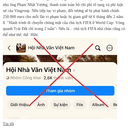
nhọ ông Phạm Nhật Vượng; thanh toán toàn bộ chi phí tố tụng và phí luật
sư của Vingroup. Nếu tiếp tục vi phạm, đối tượng sẽ bị phạt hành chính
250.000 euro cho mỗi lần vi phạm hoặc bị giam giữ từ 6 tháng đến 2 năm.
8. "Hành trình di chuyển chóng mặt của chủ tịch FIFA ở World Cup: Vòng
quanh Trái Đất chỉ trong 2 tuần"- Nếu là... chủ tịch FIFA nhà cháu cũng có
thể như thế, thề. Hihi.
Tin tối