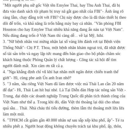
"Một người phụ nữ gốc Việt tên Emylee Thai, hay Thu Anh Thai, đã bị
đưa vào danh sách tội phạm bị truy nã gắt gao nhất của FBI"- Ảnh ủng rõ
ràng lắm, chạy đằng trời với FBI? Chị này được cho là đã tháo thiết bị theo
dõi để trốn, và khả năng là trốn bằng máy bay cá nhân. "Văn phòng FBI
Houston cho hay Emylee Thai nhiều khả năng đang ẩn náu tại Việt Nam".
Nếu đúng đang trốn ở Việt Nam thì càng dễ... về lại Mỹ, hihi.
3. "Nữ bệnh nhân vui mừng nhận lại số vàng lớn đánh rơi tại Bệnh viện
Thống Nhất"- Chị P.T. Thoa, một bệnh nhân khám ngoại trú, đã nhặt được
số tài sản trên và ngay lập tức mang đến bàn giao cho bộ phận chăm sóc
khách hàng thuộc Phòng Quản lý chất lượng - Công tác xã hội để tìm
người đánh mất. Xin cám ơn tất cả ạ.
4. "Nga khẳng định chỉ vũ khí hạt nhân mới ngăn được chiến tranh thế
giới"- Hì, cùng phe anh Ủn anh Iran nhở?
5. "3 năm, sầu riêng Việt Nam đã làm được việc mà Thái Lan cần 20 năm
để đạt"- Hì, Thái Lan hít bụi nhé. Là Tại Diễn đàn Hợp tác nông sản Việt -
Trung, đại diện các doanh nghiệp Trung Quốc đã phân tích thành công của
Việt Nam như thế ạ. Trong khi đó, dân Việt thi thoảng lại dúi cho nhau
quả sầu... Thái. Nhà cháu thì tiểu đường, thèm lắm thi thoảng mới lừa lừa
làm một múi.
6. "TPHCM cắt giảm gần 40.000 nhân sự sau sắp xếp khu phố, ấp"- Té ra
nhiều phết ạ. Người hoạt động không chuyên trách tại khu phố, ấp, thôn,