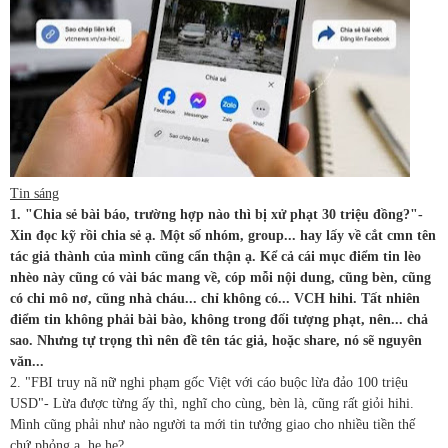
Tin sáng
1. "Chia sẻ bài báo, trường hợp nào thì bị xử phạt 30 triệu đồng?"-
Xin đọc kỹ rồi chia sẻ ạ. Một số nhóm, group... hay lấy về cắt cmn tên
tác giả thành của mình cũng cẩn thận ạ. Kể cả cái mục điểm tin lèo
nhèo này cũng có vài bác mang về, cóp mỗi nội dung, cũng bèn, cũng
có chi mô nơ, cũng nhà cháu... chỉ không có... VCH hihi. Tất nhiên
điểm tin không phải bài bào, không trong đối tượng phạt, nên... chả
sao. Nhưng tự trọng thì nên đề tên tác giả, hoặc share, nó sẽ nguyên
văn...
2. "FBI truy nã nữ nghi phạm gốc Việt với cáo buộc lừa đảo 100 triệu
USD"- Lừa được từng ấy thì, nghĩ cho cùng, bèn là, cũng rất giỏi hihi.
Mình cũng phải như nào người ta mới tin tưởng giao cho nhiều tiền thế
chứ phỏng ạ, he he?