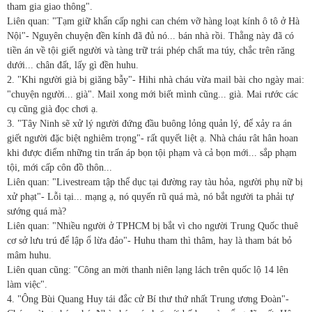
tham gia giao thông".
Liên quan: "Tạm giữ khẩn cấp nghi can chém vỡ hàng loạt kính ô tô ở Hà
Nội"- Nguyên chuyện đền kính đã đủ nó... bán nhà rồi. Thằng này đã có
tiền án về tội giết người và tàng trữ trái phép chất ma túy, chắc trên răng
dưới... chân đất, lấy gì đền huhu.
2. "Khi người già bị giăng bẫy"- Hihi nhà cháu vừa mail bài cho ngày mai:
"chuyện người... già". Mail xong mới biết mình cũng... già. Mai rước các
cụ cũng già đọc chơi ạ.
3. "Tây Ninh sẽ xử lý người đứng đầu buông lỏng quản lý, để xảy ra án
giết người đặc biệt nghiêm trọng"- rất quyết liệt ạ. Nhà cháu rât hân hoan
khi được điểm những tin trấn áp bọn tội phạm và cả bọn mới... sắp phạm
tội, mới cấp côn đồ thôn...
Liên quan: "Livestream tập thể dục tại đường ray tàu hỏa, người phụ nữ bị
xử phạt"- Lỗi tại... mạng ạ, nó quyến rũ quá mà, nó bắt người ta phải tự
sướng quá mà?
Liên quan: "Nhiều người ở TPHCM bị bắt vì cho người Trung Quốc thuê
cơ sở lưu trú để lập ổ lừa đảo"- Huhu tham thì thâm, hay là tham bát bỏ
mâm huhu.
Liên quan cũng: "Công an mời thanh niên lạng lách trên quốc lộ 14 lên
làm việc".
4. "Ông Bùi Quang Huy tái đắc cử Bí thư thứ nhất Trung ương Đoàn"-