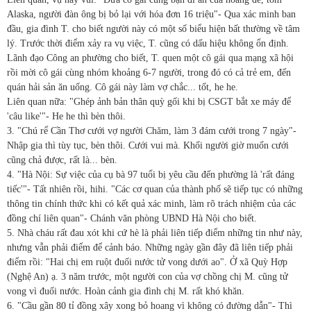
Alaska, người đàn ông bị bỏ lại với hóa đơn 16 triệu"- Qua xác minh ban
đầu, gia đình T. cho biết người này có một số biểu hiện bất thường về tâm
lý. Trước thời điểm xảy ra vụ việc, T. cũng có dấu hiệu không ổn định.
Lãnh đạo Công an phường cho biết, T. quen một cô gái qua mạng xã hội
rồi mời cô gái cùng nhóm khoảng 6-7 người, trong đó có cả trẻ em, đến
quán hải sản ăn uống. Cô gái này làm vợ chắc... tốt, he he.
Liên quan nữa: "Ghép ảnh bản thân quỳ gối khi bị CSGT bắt xe máy để
'câu like'"- He he thì bèn thôi.
3. "Chú rể Cần Thơ cưới vợ người Chăm, làm 3 đám cưới trong 7 ngày"-
Nhập gia thì tùy tục, bèn thôi. Cưới vui mà. Khối người giờ muốn cưới
cũng chả được, rất là... bèn.
4. "Hà Nội: Sự việc của cụ bà 97 tuổi bị yêu cầu đến phường là 'rất đáng
tiếc'"- Tất nhiên rồi, hihi. "Các cơ quan của thành phố sẽ tiếp tục có những
thông tin chính thức khi có kết quả xác minh, làm rõ trách nhiệm của các
đồng chí liên quan"- Chánh văn phòng UBND Hà Nội cho biết.
5. Nhà cháu rất đau xót khi cứ hè là phải liên tiếp điểm những tin như này,
nhưng vẫn phải điểm để cảnh báo. Những ngày gần đây đã liên tiếp phải
điểm rồi: "Hai chị em ruột đuối nước tử vong dưới ao". Ở xã Quỳ Hợp
(Nghệ An) ạ. 3 năm trước, một người con của vợ chồng chị M. cũng tử
vong vì đuối nước. Hoàn cảnh gia đình chị M. rất khó khăn.
6. "Cầu gần 80 tỉ đồng xây xong bỏ hoang vì không có đường dẫn"- Thì