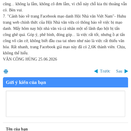
cũng... không lạ lắm, không cô đơn lắm, vì chỗ này chỗ kia thi thoảng vẫn
có. Bèn vui.
7. "Cảnh báo về trang Facebook mạo danh Hội Nhà văn Việt Nam"- Huhu
trang web chính thức của Hội Nhà văn vừa có thông báo về việc bị mạo
danh. Mấy hôm nay hội nhà văn và cá nhân một số lãnh đạo hội bị tấn
công ghê quá. Góp ý, phê bình, đóng góp... là việc rất tốt, nhưng ồ ạt tấn
công vô căn cớ, không biết đầu cua tai nheo như nào là việc rất thiếu văn
hóa. Rất nhanh, trang Facebook giả mạo này đã có 2,6K thành viên. Chịu,
không thể hiểu.
VĂN CÔNG HÙNG 25.06.2026
Trước
Sau
Gửi ý kiến của bạn
Tên của bạn