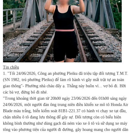
Tin chiều
1. "Tối 24/06/2026, Công an phường Pleiku đã triệu tập đối tượng T.M.T.
(SN 1982, trú phường Pleiku) để làm rõ hành vi gây mất trật tự an toàn
giao thông"- Phường nhà cháu đấy ạ. Thằng này buồn vì... vợ bỏ đi. Hỡi
các bà vợ, đừng bỏ đi nhé.
"Trong khoảng thời gian từ 20h00 ngày 23/06/2026 đến 01h00 sáng ngày
24/06/2026, một người đàn ông trung niên điều khiển xe mô tô Honda Air
Blade màu trắng, biển kiểm soát 81B1-221.37 có hành vi chạy xe tạt đầu,
chặn nhiều ô tô đang lưu thông để gây sự. Đối tượng còn có biểu hiện
không bình thường như dùng gạch đá ném vào xe ô tô và sử dụng xe máy
tông vào phương tiện của người đi đường, gây hoang mang cho người dân