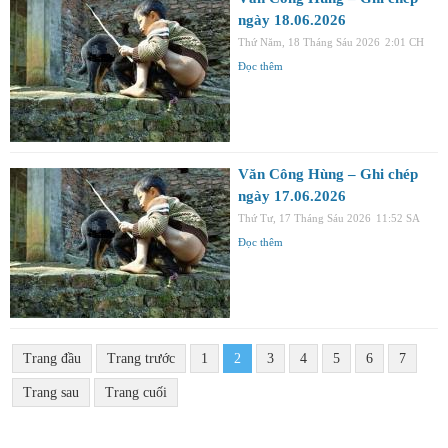
ngày 18.06.2026
Thứ Năm, 18 Tháng Sáu 2026
2:01 CH
Đọc thêm
Văn Công Hùng – Ghi chép
ngày 17.06.2026
Thứ Tư, 17 Tháng Sáu 2026
11:52 SA
Đọc thêm
Trang đầu
Trang trước
1
2
3
4
5
6
7
Trang sau
Trang cuối