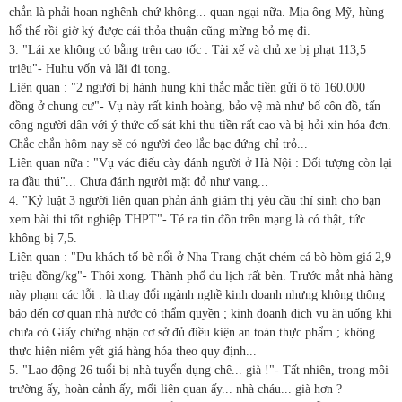
chắn là phải hoan nghênh chứ không... quan ngại nữa. Mịa ông Mỹ, hùng
hổ thế rồi giờ ký được cái thỏa thuận cũng mừng bỏ mẹ đi.
3. "Lái xe không có bằng trên cao tốc : Tài xế và chủ xe bị phạt 113,5
triệu"- Huhu vốn và lãi đi tong.
Liên quan : "2 người bị hành hung khi thắc mắc tiền gửi ô tô 160.000
đồng ở chung cư"- Vụ này rất kinh hoàng, bảo vệ mà như bố côn đồ, tấn
công người dân với ý thức cố sát khi thu tiền rất cao và bị hỏi xin hóa đơn.
Chắc chắn hôm nay sẽ có người đeo lắc bạc đứng chỉ trỏ...
Liên quan nữa : "Vụ vác điếu cày đánh người ở Hà Nội : Đối tượng còn lại
ra đầu thú"... Chưa đánh người mặt đỏ như vang...
4. "Kỷ luật 3 người liên quan phản ánh giám thị yêu cầu thí sinh cho bạn
xem bài thi tốt nghiệp THPT"- Té ra tin đồn trên mạng là có thật, tức
không bị 7,5.
Liên quan : "Du khách tố bè nổi ở Nha Trang chặt chém cá bò hòm giá 2,9
triệu đồng/kg"- Thôi xong. Thành phố du lịch rất bèn. Trước mắt nhà hàng
này phạm các lỗi : là thay đổi ngành nghề kinh doanh nhưng không thông
báo đến cơ quan nhà nước có thẩm quyền ; kinh doanh dịch vụ ăn uống khi
chưa có Giấy chứng nhận cơ sở đủ điều kiện an toàn thực phẩm ; không
thực hiện niêm yết giá hàng hóa theo quy định...
5. "Lao động 26 tuổi bị nhà tuyển dụng chê... già !"- Tất nhiên, trong môi
trường ấy, hoàn cảnh ấy, mối liên quan ấy... nhà cháu... già hơn ?