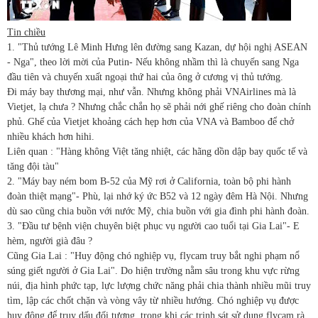
Tin chiều
1. "Thủ tướng Lê Minh Hưng lên đường sang Kazan, dự hội nghị ASEAN
- Nga", theo lời mời của Putin- Nếu không nhầm thì là chuyến sang Nga
đầu tiên và chuyến xuất ngoại thứ hai của ông ở cương vị thủ tướng.
Đi máy bay thương mại, như vẫn. Nhưng không phải VNAirlines mà là
Vietjet, lạ chưa ? Nhưng chắc chắn họ sẽ phải nới ghế riêng cho đoàn chính
phủ. Ghế của Vietjet khoảng cách hẹp hơn của VNA và Bamboo để chở
nhiều khách hơn hihi.
Liên quan : "Hàng không Việt tăng nhiệt, các hãng dồn dập bay quốc tế và
tăng đội tàu"
2. "Máy bay ném bom B-52 của Mỹ rơi ở California, toàn bộ phi hành
đoàn thiệt mạng"- Phù, lại nhớ ký ức B52 và 12 ngày đêm Hà Nội. Nhưng
dù sao cũng chia buồn với nước Mỹ, chia buồn với gia đình phi hành đoàn.
3. "Đầu tư bệnh viện chuyên biệt phục vụ người cao tuổi tại Gia Lai"- E
hèm, người già đâu ?
Cũng Gia Lai : "Huy động chó nghiệp vụ, flycam truy bắt nghi phạm nổ
súng giết người ở Gia Lai". Do hiện trường nằm sâu trong khu vực rừng
núi, địa hình phức tạp, lực lượng chức năng phải chia thành nhiều mũi truy
tìm, lập các chốt chặn và vòng vây từ nhiều hướng. Chó nghiệp vụ được
huy động để truy dấu đối tượng, trong khi các trinh sát sử dụng flycam rà