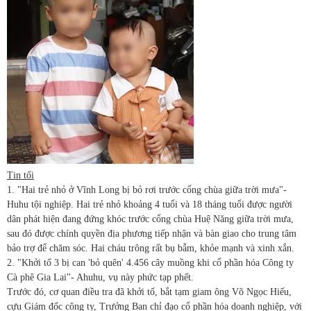
Tin tối
1. "Hai trẻ nhỏ ở Vĩnh Long bị bỏ rơi trước cổng chùa giữa trời mưa"-
Huhu tội nghiệp. Hai trẻ nhỏ khoảng 4 tuổi và 18 tháng tuổi được người
dân phát hiện đang đứng khóc trước cổng chùa Huệ Năng giữa trời mưa,
sau đó được chính quyền địa phương tiếp nhận và bàn giao cho trung tâm
bảo trợ để chăm sóc. Hai cháu trông rất bụ bẫm, khỏe mạnh và xinh xắn.
2. "Khởi tố 3 bị can 'bỏ quên' 4.456 cây muồng khi cổ phần hóa Công ty
Cà phê Gia Lai"- Ahuhu, vụ này phức tạp phết.
Trước đó, cơ quan điều tra đã khởi tố, bắt tạm giam ông Võ Ngọc Hiếu,
cựu Giám đốc công ty, Trưởng Ban chỉ đạo cổ phần hóa doanh nghiệp, với