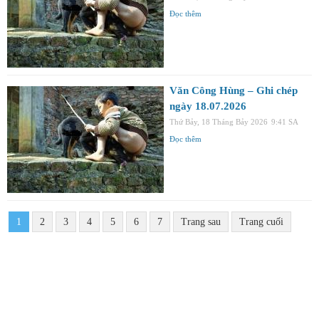
Đọc thêm
Văn Công Hùng – Ghi chép
ngày 18.07.2026
Thứ Bảy, 18 Tháng Bảy 2026
9:41 SA
Đọc thêm
1
2
3
4
5
6
7
Trang sau
Trang cuối