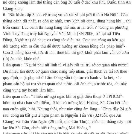
nó cũng không làm thế thằng đàn ông 30 tuổi ở đặc khu Phú Quốc, tỉnh An
Giang kia ạ.
6. "Bắt khẩn cấp 3 bảo vệ trong vụ xô xát vì phí gửi ô tô ở Hà Nội"- Còn
thằng oánh dữ nhất, ra đòn ác nhất, truy kích tới cùng, dùng hung khí... thì
trốn cmnr. Lúc oánh thì hung hăng thế mà, ai lại trốn ? "Công an phường
Vĩnh Tuy đang truy bắt Nguyễn Văn Minh (SN 2006, trú tại xã Tiên
Đồng, Nghệ An) để phục vụ công tác điều tra. Cơ quan công an kêu gọi
đối tượng sớm ra đầu thú để được hưởng sự khoan hồng của pháp luật"-
Còn 3 thằng bảo vệ, tức đi làm thuê kia thì giờ, khỏi phải làm vẫn có cơm
(tù) ăn nhé, khỏe nhé.
Liên quan : "Người phụ nữ lĩnh tù vì gây rối tại trụ sở cơ quan nhà nước".
Dù nhiều lần được cơ quan chức năng tiếp nhận, giải thích và trả lời theo
quy định, một phụ nữ ở Lâm Đồng vẫn tiếp tục có hành vi la hét, xúc
phạm cán bộ tại trụ sở cơ quan nhà nước- cái ảnh chụp trước tòa, chị này
cũng vung tay hoành lắm hihi.
Liên quan nữa : "Thiếu nữ ngơ ngác khi bị giật điện thoại ở TPHCM"-
hôm nọ nhà cháu vừa điểm, từ khi có tướng Mai Hoàng, Sài Gòn hết hẳn
nạn cướp giật, hihi. Nhưng thôi, như này cũng ấm lòng : "Chưa đầy 24 giờ
sau, công an bắt giữ 2 nghi phạm là Nguyễn Tấn Vũ (32 tuổi, quê An
Giang) và Trần Văn Ngàn (29 tuổi, quê Cần Thơ)", chắc hai thằng này mới
lạc lên Sài Gòn, chưa biết tiếng tướng Mai Hoàng ?