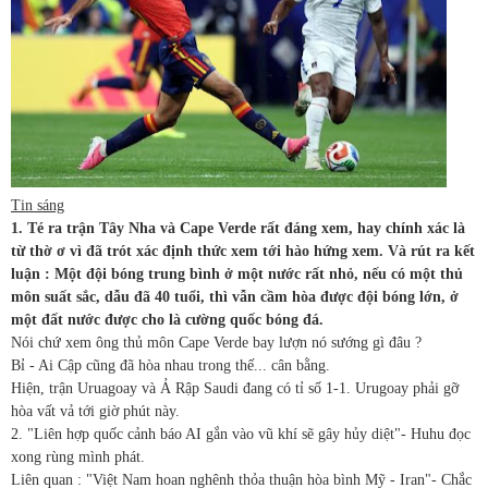
Tin sáng
1. Té ra trận Tây Nha và Cape Verde rất đáng xem, hay chính xác là
từ thờ ơ vì đã trót xác định thức xem tới hào hứng xem. Và rút ra kết
luận : Một đội bóng trung bình ở một nước rất nhỏ, nếu có một thủ
môn suất sắc, dẫu đã 40 tuổi, thì vẫn cầm hòa được đội bóng lớn, ở
một đất nước được cho là cường quốc bóng đá.
Nói chứ xem ông thủ môn Cape Verde bay lượn nó sướng gì đâu ?
Bỉ - Ai Cập cũng đã hòa nhau trong thế... cân bằng.
Hiện, trận Uruagoay và Ả Rập Saudi đang có tỉ số 1-1. Urugoay phải gỡ
hòa vất vả tới giờ phút này.
2. "Liên hợp quốc cảnh báo AI gắn vào vũ khí sẽ gây hủy diệt"- Huhu đọc
xong rùng mình phát.
Liên quan : "Việt Nam hoan nghênh thỏa thuận hòa bình Mỹ - Iran"- Chắc