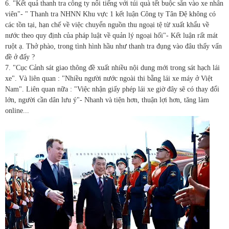
6. "Kết quả thanh tra công ty nổi tiếng với túi quà tết buộc sẵn vào xe nhân
viên"- " Thanh tra NHNN Khu vực 1 kết luận Công ty Tân Đệ không có
các tồn tại, hạn chế về việc chuyển nguồn thu ngoại tệ từ xuất khẩu về
nước theo quy định của pháp luật về quản lý ngoại hối"- Kết luận rất mát
ruột ạ. Thở phào, trong tình hình hầu như thanh tra đụng vào đâu thấy vấn
đề ở đấy ?
7. "Cục Cảnh sát giao thông đề xuất nhiều nội dung mới trong sát hạch lái
xe". Và liên quan : "Nhiều người nước ngoài thi bằng lái xe máy ở Việt
Nam". Liên quan nữa : "Việc nhận giấy phép lái xe giờ đây sẽ có thay đổi
lớn, người cần dân lưu ý"- Nhanh và tiện hơn, thuận lợi hơn, tăng làm
online...