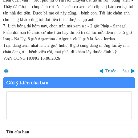
Liên quan vẫn : "Một phụ nữ ở Hà Nội chuyên đặt đồ ăn rồi "bùng" tiền"-
Thấy đã được... chụp ảnh rồi. Nhà cháu có xem cái clip chị bán sen hạt tới
tận nhà đòi tiền. Được bà mẹ cô này cũng... bênh con. Tới lúc chém anh
chủ hàng khác cũng tới đòi tiền thì... được chụp ảnh.
7. Lịch bóng đá hôm nay, chọn trận mà xem ạ : - 2 giờ Pháp - Senegal.
Phản đối ban tổ chức cứ nhè trận hay thì bố trí đá lúc nửa đêm nhé. 5 giờ
Iraq - Na Uy, 8 giờ Argentina - Algeria và 11 giờ là Áo - Jordan.
Trận đáng xem nhất là... 2 giờ, huhu. 8 giờ cũng đáng nhưng lúc ấy nhà
cháu đang ở... bệnh viện rồi, mai phải đi khám lấy thuốc định kỳ.
VĂN CÔNG HÙNG
16.06.2026
Trước
Sau
Gửi ý kiến của bạn
Tên của bạn