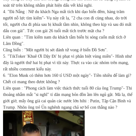
soát từ trên không nhằm phát hiện dấu vết khả nghi.
4. "Đà Nẵng : Nữ du khách Nga mất tích khi dạo biển đêm, hàng trăm
người nỗ lực tìm kiếm"- Vụ này rất lạ, "2 cha con đi cùng nhau, do trời
tối, người cha đi phía sau bị khuất tầm nhìn, không theo kịp và sau đó mất
dấu con gái". Tức con gái 26 tuổi mất tích trước mặt cha ?
Liên quan : "Tìm kiếm nam du khách tắm biển bị sóng cuốn mất tích ở
Lâm Đồng".
Cũng biển : "Một người bị sét đánh tử vong ở biển Đồ Sơn".
5. "TikToker 'Khuê Ơi Dậy Đi' bị phạt vì phân biệt vùng miền"- Hình như
đây là người thứ hai bị phạt vì tội này. Thực ra vào các nhóm trên mạng,
rất nhiều comment kiểu này.
6. "Elon Musk có thêm hơn 160 tỉ USD một ngày"- Tiền nhiều để làm gì?
Chết có mang theo được không ?
Liên quan : "Phong cách làm việc thách thức tuổi 80 của ông Trump"- Thi
thoảng nhắm mắt "si nghĩ" tí dân mạng bỏn đồn ầm lên ngủ gật. Mà lạ, thế
giới giờ, mấy ông già cai quản các nước lớn hihi : Putin, Tập Cận Bình và
Trump. Nhõn ông trẻ Ủn nghênh ngang chả sợ bố con thằng nào ?