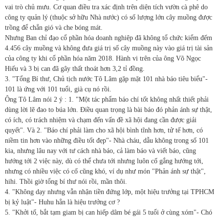
vai trò chủ mưu. Cơ quan điều tra xác định trên diện tích vườn cà phê do
công ty quản lý (thuộc sở hữu Nhà nước) có số lượng lớn cây muồng được
trồng để chắn gió và che bóng mát.
Nhưng Ban chỉ đạo cổ phần hóa doanh nghiệp đã không tổ chức kiểm đếm
4.456 cây muồng và không đưa giá trị số cây muồng này vào giá trị tài sản
của công ty khi cổ phần hóa năm 2018. Hành vi trên của ông Võ Ngọc
Hiếu và 3 bị can đã gây thất thoát hơn 3,2 tỉ đồng.
3. "Tổng Bí thư, Chủ tịch nước Tô Lâm gặp mặt 101 nhà báo tiêu biểu"-
101 là ứng với 101 tuổi, già cụ nó rồi.
Ông Tô Lâm nói 2 ý : 1. "Một tác phẩm báo chí tốt không nhất thiết phải
dùng lời lẽ đao to búa lớn. Điều quan trọng là bài báo đó phản ánh sự thật,
có ích, có trách nhiệm và chạm đến vấn đề xã hội đang cần được giải
quyết". Và 2. "Báo chí phải làm cho xã hội bình tĩnh hơn, tử tế hơn, có
niềm tin hơn vào những điều tốt đẹp"- Nhà cháu, dẫu không trong số 101
kia, nhưng lâu nay với tư cách nhà báo, cả làm báo và viết báo, cũng
hướng tới 2 việc này, dù có thể chưa tới nhưng luôn cố gắng hướng tới,
nhưng có nhiều việc có cố cũng khó, ví dụ như món "Phản ánh sự thật",
hihi. Thồi giờ tổng bí thư nói rồi, mần thôi.
4. "Không dạy nhưng vẫn nhận tiền đứng lớp, một hiệu trưởng tại TPHCM
bị kỷ luật"- Huhu hẳn là hiệu trưởng cơ ?
5. "Khởi tố, bắt tạm giam bị can hiếp dâm bé gái 5 tuổi ở cùng xóm"- Chó