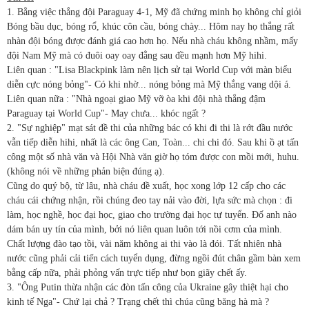
1. Bằng việc thắng đội Paraguay 4-1, Mỹ đã chứng minh họ không chỉ giỏi
Bóng bầu dục, bóng rổ, khúc côn cầu, bóng chày... Hôm nay họ thắng rất
nhàn đội bóng được đánh giá cao hơn họ. Nếu nhà cháu không nhầm, mấy
đội Nam Mỹ mà có đuôi oay oay đằng sau đều mạnh hơn Mỹ hihi.
Liên quan : "Lisa Blackpink làm nên lịch sử tại World Cup với màn biểu
diễn cực nóng bỏng"- Có khi nhờ... nóng bỏng mà Mỹ thắng vang dội á.
Liên quan nữa : "Nhà ngoại giao Mỹ vỡ òa khi đội nhà thắng đậm
Paraguay tại World Cup"- May chưa... khóc ngất ?
2. "Sự nghiệp" mạt sát đề thi của những bác có khi đi thi là rớt đầu nước
vẫn tiếp diễn hihi, nhất là các ông Can, Toàn... chi chi đó. Sau khi ồ ạt tấn
công một số nhà văn và Hội Nhà văn giờ họ tóm được con mồi mới, huhu.
(không nói về những phản biện đúng ạ).
Cũng do quý bộ, từ lâu, nhà cháu đề xuất, học xong lớp 12 cấp cho các
cháu cái chứng nhận, rồi chúng đeo tay nải vào đời, lựa sức mà chọn : đi
làm, học nghề, học đại học, giao cho trường đại học tự tuyển. Đố anh nào
dám bán uy tín của mình, bởi nó liên quan luôn tới nồi cơm của mình.
Chất lượng đào tạo tồi, vài năm không ai thi vào là đói. Tất nhiên nhà
nước cũng phải cải tiến cách tuyển dụng, đừng ngồi đút chân gầm bàn xem
bằng cấp nữa, phải phỏng vấn trực tiếp như bọn giãy chết ấy.
3. "Ông Putin thừa nhận các đòn tấn công của Ukraine gây thiệt hại cho
kinh tế Nga"- Chứ lại chả ? Trạng chết thì chúa cũng băng hà mà ?