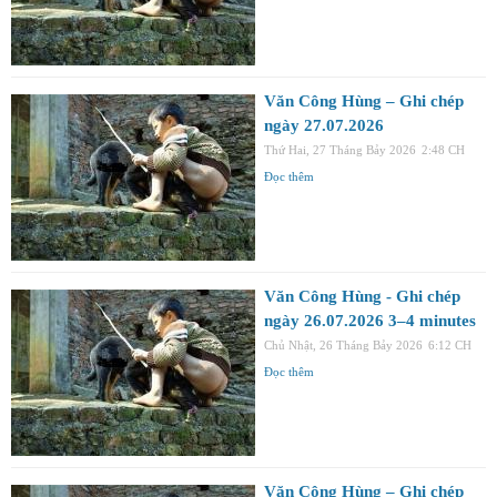
Văn Công Hùng – Ghi chép
ngày 27.07.2026
Thứ Hai, 27 Tháng Bảy 2026
2:48 CH
Đọc thêm
Văn Công Hùng - Ghi chép
ngày 26.07.2026 3–4 minutes
Chủ Nhật, 26 Tháng Bảy 2026
6:12 CH
Đọc thêm
Văn Công Hùng – Ghi chép