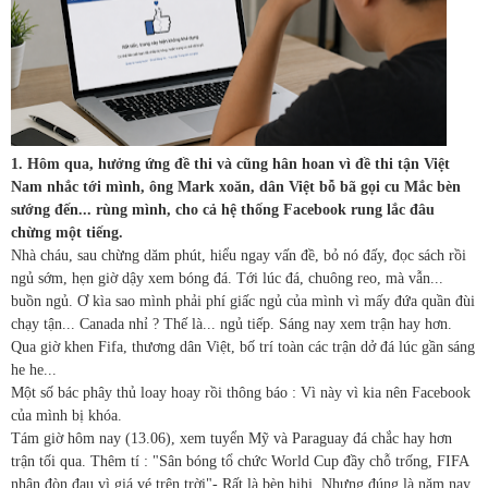
1. Hôm qua, hưởng ứng đề thi và cũng hân hoan vì đề thi tận Việt
Nam nhắc tới mình, ông Mark xoăn, dân Việt bỗ bã gọi cu Mắc bèn
sướng đến... rùng mình, cho cả hệ thống Facebook rung lắc đâu
chừng một tiếng.
Nhà cháu, sau chừng dăm phút, hiểu ngay vấn đề, bỏ nó đấy, đọc sách rồi
ngủ sớm, hẹn giờ dậy xem bóng đá. Tới lúc đá, chuông reo, mà vẫn...
buồn ngủ. Ơ kìa sao mình phải phí giấc ngủ của mình vì mấy đứa quần đùi
chạy tận... Canada nhỉ ? Thế là... ngủ tiếp. Sáng nay xem trận hay hơn.
Qua giờ khen Fifa, thương dân Việt, bố trí toàn các trận dở đá lúc gần sáng
he he...
Một số bác phây thủ loay hoay rồi thông báo : Vì này vì kia nên Facebook
của mình bị khóa.
Tám giờ hôm nay (13.06), xem tuyển Mỹ và Paraguay đá chắc hay hơn
trận tối qua. Thêm tí : "Sân bóng tổ chức World Cup đầy chỗ trống, FIFA
nhận đòn đau vì giá vé trên trời"- Rất là bèn hihi. Nhưng đúng là năm nay,