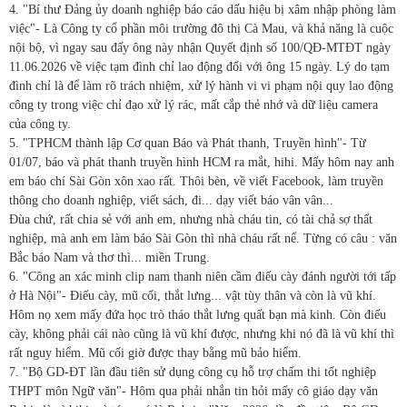
4. "Bí thư Đảng ủy doanh nghiệp báo cáo dấu hiệu bị xâm nhập phòng làm
việc"- Là Công ty cổ phần môi trường đô thị Cà Mau, và khả năng là cuộc
nội bộ, vì ngay sau đấy ông này nhận Quyết định số 100/QĐ-MTĐT ngày
11.06.2026 về việc tạm đình chỉ lao động đối với ông 15 ngày. Lý do tạm
đình chỉ là để làm rõ trách nhiệm, xử lý hành vi vi phạm nội quy lao động
công ty trong việc chỉ đạo xử lý rác, mất cắp thẻ nhớ và dữ liệu camera
của công ty.
5. "TPHCM thành lập Cơ quan Báo và Phát thanh, Truyền hình"- Từ
01/07, báo và phát thanh truyền hình HCM ra mắt, hihi. Mấy hôm nay anh
em báo chí Sài Gòn xôn xao rất. Thôi bèn, về viết Facebook, làm truyền
thông cho doanh nghiệp, viết sách, đi... dạy viết báo vân vân...
Đùa chứ, rất chia sẻ với anh em, nhưng nhà cháu tin, có tài chả sợ thất
nghiệp, mà anh em làm báo Sài Gòn thì nhà cháu rất nể. Từng có câu : văn
Bắc báo Nam và thơ thì... miền Trung.
6. "Công an xác minh clip nam thanh niên cầm điếu cày đánh người tới tấp
ở Hà Nội"- Điếu cày, mũ cối, thắt lưng... vật tùy thân và còn là vũ khí.
Hôm nọ xem mấy đứa học trò tháo thắt lưng quất bạn mà kinh. Còn điếu
cày, không phải cái nào cũng là vũ khí được, nhưng khi nó đã là vũ khí thì
rất nguy hiểm. Mũ cối giờ được thay bằng mũ bảo hiểm.
7. "Bộ GD-ĐT lần đầu tiên sử dụng công cụ hỗ trợ chấm thi tốt nghiệp
THPT môn Ngữ văn"- Hôm qua phải nhắn tin hỏi mấy cô giáo dạy văn