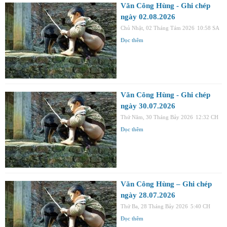
Văn Công Hùng - Ghi chép
ngày 02.08.2026
Chủ Nhật, 02 Tháng Tám 2026
10:58 SA
Đọc thêm
Văn Công Hùng - Ghi chép
ngày 30.07.2026
Thứ Năm, 30 Tháng Bảy 2026
12:32 CH
Đọc thêm
Văn Công Hùng – Ghi chép
ngày 28.07.2026
Thứ Ba, 28 Tháng Bảy 2026
5:40 CH
Đọc thêm