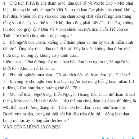
4. "Chủ tịch FIFA bị chê thậm tệ vì 'đùa quá lố' về World Cup"- Mới phát
hiện, không chỉ một số người Việt Nam (có bạn đọc phây nhà cháu) không
biết đùa. Nhiều bố, mẹ vào đọc nhà cháu xong chất vấn rất nghiêm trang
rằng sao thế này sao thế kia ? Khổ, đọc cũng phải biết đùa tí chứ ạ, không
thì đọc báo giấy ấy ? Đến VTV còn chiếu hài nữa mà, Tuổi Trẻ còn có
Tuổi Trẻ Cười cũng nữa mà, phỏng ạ ?
5. "Bắt người dọa chém, khống chế thẩm phán và thư ký tòa đi thẩm định
tài sản"- Ông này thì... đùa quá lố hihi. Đây là việc không đùa được nhé,
thưa ông, dù ông ấy không có ý định đùa...
Liên quan : "Phá đường dây mua bán hóa đơn hơn nghìn tỉ, 38 người bị
khởi tố"- Ahuhu, rất là bèn ạ.
6. "Phụ nữ nghiện mua sắm : Từ sở thích đến rối loạn tâm lý"- E hèm ?
7. "Bị công ty cho nghỉ việc trái luật, người lao động thắng kiện, nhận 1,3
tỉ đồng"- Coi như được hưởng chế độ 178 ạ.
8. "MC thể thao, Người đẹp Biển Nguyễn Hoàng Bảo Châu dự đoán Brazil
thắng Morocco"- Hihi dự đoán... liều thế mà cũng dám dự đoán thì đúng là
MC thể thao thượng thặng rồi. Tất nhiên biết đâu, ví dụ như toàn đội
Brazil vừa ra sân, trọng tài thổi còi bắt đầu trận đấu thì... đồng loạt đau
bụng mà lúc ấy không sẵn Becberin ?
VĂN CÔNG HÙNG
13.06.2026