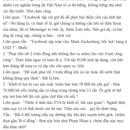
nhiều con nghiện bóng đá Việt Nam tỏ ra hờ hững, không hứng thú như
các lần trước. Nhà cháu cũng.
Liên quan : "Facebook sập vài giờ đủ để phơi bày điểm yếu của thời đại
số"- Nó đúng là, có thực tế là, giờ chúng ta không cần lưu số điện thoại
của nhau, đã có Messenger lo việc ấy, thêm Zalo nữa. Nên giả dụ, cả hai
ông ấy cùng sập, chúng ta bèn... chơi vơi.
Liên quan vẫn : "Facebook sập toàn cầu, Mark Zuckerberg 'bốc hơi' hàng tỉ
USD ?"- Muỗi.
2. "Phạt tiền tới 2 triệu đồng nếu không đeo rọ mõm cho chó ở nơi công
cộng"- Thực hiện ngay và luôn đi ạ. Tới tận 01/08 mới áp dụng, còn hẳn
hơn tháng để mua rọ và tập cho chó quen rọ, hihi.
Liên quan : "Đề xuất phạt tới 1 triệu đồng khi xả rác hoặc đổ nước thải
không đúng quy định"- Rất là bèn.
3. "Khởi tố hai bị can sản xuất, buôn bán hơn 70.000 hũ yến giả"- Hơn
70.000 hũ yến chưng sẵn có tổng trọng lượng trên 15 tấn. Ôi giời ơi thế
này mà bán hết thì cực giàu chứ khá chi nổi ?
Liên quan : "Thêm 4 lãnh đạo TV4 bị khởi tố, bắt tạm giam"- Ngành điện
năm nay có vẻ thất thoát cán bộ tợn. Thảo nào mà... giá ổn định tăng.
Vẫn : "Bắt 6 đối tượng tiếp tay đường dây lừa đảo xuyên biên giới, chiếm
đoạt gần 30 tỉ đồng"- Bọn này bỏn như Phạm Nhan á, chém đầu này mọc
đầu khác nhờ?