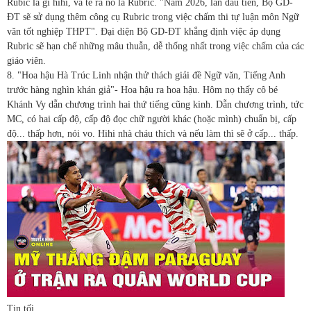
Rubic là gì hihi, và té ra nó là Rubric. "Năm 2026, lần đầu tiên, Bộ GD-
ĐT sẽ sử dụng thêm công cụ Rubric trong việc chấm thi tự luận môn Ngữ
văn tốt nghiệp THPT". Đại diện Bộ GD-ĐT khẳng định việc áp dụng
Rubric sẽ hạn chế những mâu thuẫn, dễ thống nhất trong việc chấm của các
giáo viên.
8. "Hoa hậu Hà Trúc Linh nhận thử thách giải đề Ngữ văn, Tiếng Anh
trước hàng nghìn khán giả"- Hoa hậu ra hoa hậu. Hôm nọ thấy cô bé
Khánh Vy dẫn chương trình hai thứ tiếng cũng kinh. Dẫn chương trình, tức
MC, có hai cấp độ, cấp độ đọc chữ người khác (hoặc mình) chuẩn bị, cấp
độ... thấp hơn, nói vo. Hihi nhà cháu thích và nếu làm thì sẽ ở cấp... thấp.
Tin tối