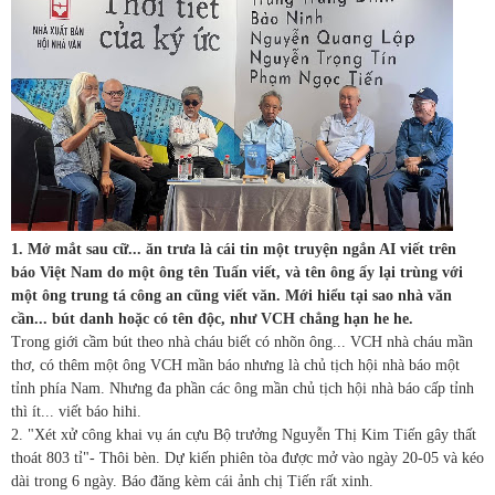
1. Mở mắt sau cữ... ăn trưa là cái tin một truyện ngắn AI viết trên
báo Việt Nam do một ông tên Tuấn viết, và tên ông ấy lại trùng với
một ông trung tá công an cũng viết văn. Mới hiểu tại sao nhà văn
cần... bút danh hoặc có tên độc, như VCH chẳng hạn he he.
Trong giới cầm bút theo nhà cháu biết có nhõn ông... VCH nhà cháu mần
thơ, có thêm một ông VCH mần báo nhưng là chủ tịch hội nhà báo một
tỉnh phía Nam. Nhưng đa phần các ông mần chủ tịch hội nhà báo cấp tỉnh
thì ít... viết báo hihi.
2. "Xét xử công khai vụ án cựu Bộ trưởng Nguyễn Thị Kim Tiến gây thất
thoát 803 tỉ"- Thôi bèn. Dự kiến phiên tòa được mở vào ngày 20-05 và kéo
dài trong 6 ngày. Báo đăng kèm cái ảnh chị Tiến rất xinh.