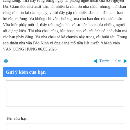
cũng xong, trưa nay tưng bừng ngay tại phòng nghệ thuật của 65 Nguyễn
Du. Giám đốc nhà xuất bản, tất nhiên là cám ơn nhà cháu, nhưng nhà cháu
cũng cám ơn lại các bạn ấy, vì tới đây gặp rất nhiều đàn anh đàn chị, bạn
bè văn chương. Và không chỉ văn chương, mà còn bạn đọc của nhà cháu.
Vừa lướt phây một tí, thấy tràn ngập ảnh và sự hân hoan của những người
tới dự sự kiện. Thì nhà cháu cũng hân hoan cop vài cái ảnh có nhà cháu mà
các bạn phây đăng. Và nhà cháu sẽ kể chuyện này trong vài buổi tới. Trong
ảnh thiếu nhà văn Bảo Ninh vì ông đang mổ tiền liệt tuyến ở bệnh viện.
VĂN CÔNG HÙNG
06.05.2026
Trước
Sau
Gửi ý kiến của bạn
Tên của bạn