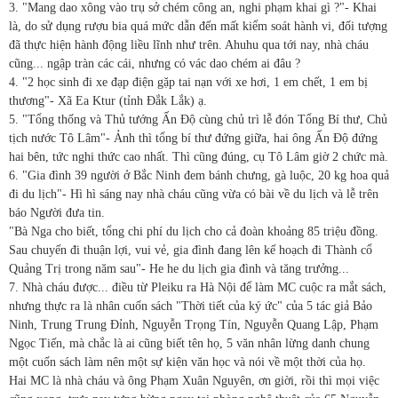
3. "Mang dao xông vào trụ sở chém công an, nghi phạm khai gì ?"- Khai
là, do sử dụng rượu bia quá mức dẫn đến mất kiểm soát hành vi, đối tượng
đã thực hiện hành động liều lĩnh như trên. Ahuhu qua tới nay, nhà cháu
cũng... ngập tràn các cái, nhưng có vác dao chém ai đâu ?
4. "2 học sinh đi xe đạp điện gặp tai nạn với xe hơi, 1 em chết, 1 em bị
thương"- Xã Ea Ktur (tỉnh Đắk Lắk) ạ.
5. "Tổng thống và Thủ tướng Ấn Độ cùng chủ trì lễ đón Tổng Bí thư, Chủ
tịch nước Tô Lâm"- Ảnh thì tổng bí thư đứng giữa, hai ông Ấn Độ đứng
hai bên, tức nghi thức cao nhất. Thì cũng đúng, cụ Tô Lâm giờ 2 chức mà.
6. "Gia đình 39 người ở Bắc Ninh đem bánh chưng, gà luộc, 20 kg hoa quả
đi du lịch"- Hì hì sáng nay nhà cháu cũng vừa có bài về du lịch và lễ trên
báo Người đưa tin.
"Bà Nga cho biết, tổng chi phí du lịch cho cả đoàn khoảng 85 triệu đồng.
Sau chuyến đi thuận lợi, vui vẻ, gia đình đang lên kế hoạch đi Thành cổ
Quảng Trị trong năm sau"- He he du lịch gia đình và tăng trưởng...
7. Nhà cháu được... điều từ Pleiku ra Hà Nội để làm MC cuộc ra mắt sách,
nhưng thực ra là nhân cuốn sách "Thời tiết của ký ức" của 5 tác giả Bảo
Ninh, Trung Trung Đỉnh, Nguyễn Trọng Tín, Nguyễn Quang Lập, Phạm
Ngọc Tiến, mà chắc là ai cũng biết tên họ, 5 văn nhân lừng danh chung
một cuốn sách làm nên một sự kiện văn học và nói về một thời của họ.
Hai MC là nhà cháu và ông Phạm Xuân Nguyên, ơn giời, rồi thì mọi việc