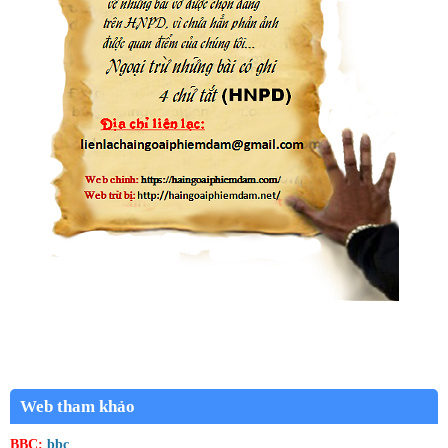
Web tham khảo
BBC:
bbc