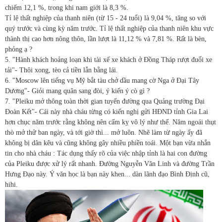
chiếm 12,1 %, trong khi nam giới là 8,3 %.
Tỉ lệ thất nghiệp của thanh niên (từ 15 - 24 tuổi) là 9,04 %, tăng so với
quý trước và cùng kỳ năm trước. Tỉ lệ thất nghiệp của thanh niên khu vực
thành thị cao hơn nông thôn, lần lượt là 11,12 % và 7,81 %. Rất là bèn,
phỏng ạ ?
5. "Hành khách hoảng loạn khi tài xế xe khách ở Đồng Tháp rượt đuổi xe
tải"- Thôi xong, tèo cả tiền lẫn bằng lái.
6. "Moscow lên tiếng vụ Mỹ bắt tàu chở dầu mang cờ Nga ở Đại Tây
Dương"- Giỏi mang quân sang đòi, ý kiến ý cò gì ?
7. "Pleiku mở thông toàn thời gian tuyến đường qua Quảng trường Đại
Đoàn Kết"- Cái này nhà cháu từng có kiến nghị gửi HĐND tỉnh Gia Lai
hơn chục năm trước rằng không nên cấm kỵ vô lý như thế. Năm ngoái thụt
thò mở thử ban ngày, và tới giờ thì... mở luôn. Nhẽ làm từ ngày ấy đã
không bị dân kêu và cũng không gây nhiều phiền toái. Một bạn vừa nhắn
tin cho nhà cháu : Tác dụng thấy rõ của việc nhập tỉnh là hai con đường
của Pleiku được xử lý rất nhanh. Đường Nguyễn Văn Linh và đường Trần
Hưng Đạo này. Ý văn học là bạn này khen... dàn lãnh đạo Bình Định cũ,
hihi.