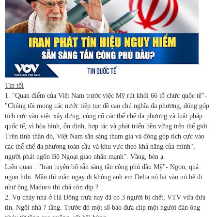
Tin tối
1. "Quan điểm của Việt Nam trước việc Mỹ rút khỏi 66 tổ chức quốc tế"-
"Chúng tôi mong các nước tiếp tục đề cao chủ nghĩa đa phương, đóng góp
tích cực vào việc xây dựng, củng cố các thể chế đa phương và luật pháp
quốc tế, vì hòa bình, ổn định, hợp tác và phát triển bền vững trên thế giới.
Trên tinh thần đó, Việt Nam sẵn sàng tham gia và đóng góp tích cực vào
các thể chế đa phương toàn cầu và khu vực theo khả năng của mình",
người phát ngôn Bộ Ngoại giao nhấn mạnh". Vầng, bèn ạ.
Liên quan : "Iran tuyên bố sẵn sàng tấn công phủ đầu Mỹ"- Ngon, quá
ngon hihi. Mần thì mần ngay đi không anh em Delta nó lại vào nó bế đi
như ông Maduro thì chả còn dịp ?
2. Vụ cháy nhà ở Hà Đông trưa nay đã có 3 người bị chết, VTV vừa đưa
tin. Ngôi nhà 7 tầng. Trước đó một số báo đưa clip một người đàn ông