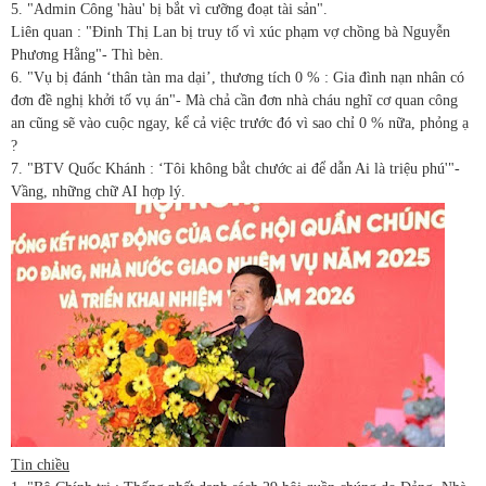
5. "Admin Công 'hàu' bị bắt vì cưỡng đoạt tài sản".
Liên quan : "Đinh Thị Lan bị truy tố vì xúc phạm vợ chồng bà Nguyễn
Phương Hằng"- Thì bèn.
6. "Vụ bị đánh ‘thân tàn ma dại’, thương tích 0 % : Gia đình nạn nhân có
đơn đề nghị khởi tố vụ án"- Mà chả cần đơn nhà cháu nghĩ cơ quan công
an cũng sẽ vào cuộc ngay, kể cả việc trước đó vì sao chỉ 0 % nữa, phỏng ạ
?
7. "BTV Quốc Khánh : ‘Tôi không bắt chước ai để dẫn Ai là triệu phú'"-
Vầng, những chữ AI hợp lý.
Tin chiều