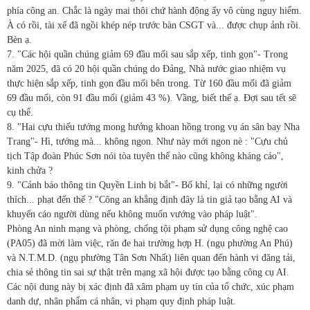
phía công an. Chắc là ngày mai thôi chứ hành động ấy vô cùng nguy hiểm.
À có rồi, tài xế đã ngồi khép nép trước bàn CSGT và... được chụp ảnh rồi.
Bèn ạ.
7. "Các hội quần chúng giảm 69 đầu mối sau sắp xếp, tinh gọn"- Trong
năm 2025, đã có 20 hội quần chúng do Đảng, Nhà nước giao nhiệm vụ
thực hiện sắp xếp, tinh gọn đầu mối bên trong. Từ 160 đầu mối đã giảm
69 đầu mối, còn 91 đầu mối (giảm 43 %). Vầng, biết thế ạ. Đợi sau tết sẽ
cụ thể.
8. "Hai cựu thiếu tướng mong hưởng khoan hồng trong vụ án sân bay Nha
Trang"- Hì, tướng mà... không ngon. Như này mới ngon nè : "Cựu chủ
tịch Tập đoàn Phúc Sơn nói tòa tuyên thế nào cũng không kháng cáo",
kinh chửa ?
9. "Cảnh báo thông tin Quyền Linh bị bắt"- Bố khỉ, lại có những người
thích... phạt đến thế ? "Công an khẳng định đây là tin giả tạo bằng AI và
khuyến cáo người dùng nếu không muốn vướng vào pháp luật".
Phòng An ninh mạng và phòng, chống tội phạm sử dụng công nghệ cao
(PA05) đã mời làm việc, răn đe hai trường hợp H. (ngụ phường An Phú)
và N.T.M.D. (ngụ phường Tân Sơn Nhất) liên quan đến hành vi đăng tải,
chia sẻ thông tin sai sự thật trên mạng xã hội được tạo bằng công cụ AI.
Các nội dung này bị xác định đã xâm phạm uy tín của tổ chức, xúc phạm
danh dự, nhân phẩm cá nhân, vi phạm quy định pháp luật.