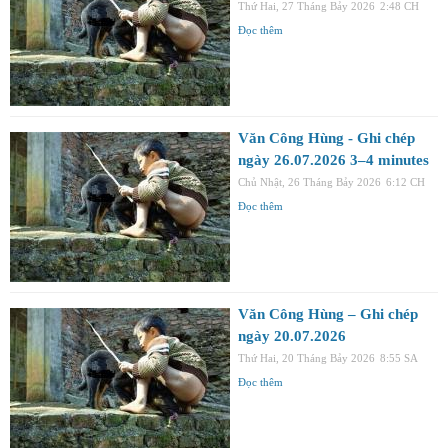
Thứ Hai, 27 Tháng Bảy 2026
2:48 CH
Đọc thêm
Văn Công Hùng - Ghi chép
ngày 26.07.2026 3–4 minutes
Chủ Nhật, 26 Tháng Bảy 2026
6:12 CH
Đọc thêm
Văn Công Hùng – Ghi chép
ngày 20.07.2026
Thứ Hai, 20 Tháng Bảy 2026
8:55 SA
Đọc thêm