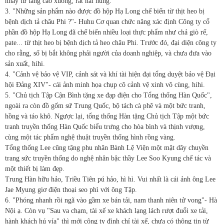
nhảy từ tầng cao xuống, rất hãi hùng.
3. "Những sản phẩm nào được đồ hộp Hạ Long chế biến từ thịt heo bị
bệnh dịch tả châu Phi ?"- Huhu Cơ quan chức năng xác định Công ty cổ
phần đồ hộp Hạ Long đã chế biến nhiều loại thực phẩm như chả giò rế,
pate... từ thịt heo bị bệnh dịch tả heo châu Phi. Trước đó, đại diện công ty
cho rằng, số bị bắt không phải người của doanh nghiệp, và chưa đưa vào
sản xuất, hihi.
4. "Cảnh vệ bảo vệ VIP, cảnh sát và khí tài hiện đại tổng duyệt bảo vệ Đại
hội Đảng XIV"- cái ảnh minh họa chụp cô cảnh vệ xinh vô cùng, hihi.
5. "Chủ tịch Tập Cận Bình tặng xe đạp điện cho Tổng thống Hàn Quốc",
ngoài ra còn đồ gốm sứ Trung Quốc, bộ tách cà phê và một bức tranh,
hồng và táo khô. Ngược lại, tổng thống Hàn tặng Chủ tịch Tập một bức
tranh truyền thống Hàn Quốc biểu trưng cho hòa bình và thịnh vượng,
cùng một tác phẩm nghệ thuật truyền thống hình rồng vàng.
Tổng thống Lee cũng tặng phu nhân Bành Lệ Viện một mặt dây chuyền
trang sức truyền thống do nghệ nhân bậc thầy Lee Soo Kyung chế tác và
một thiết bị làm đẹp.
Trung Hàn hữu hảo, Triều Tiên pú hảo, hì hì. Vui nhất là cái ảnh ông Lee
Jae Myung giơ điện thoại seo phì với ông Tập.
6. "Phóng nhanh rồi ngã vào gầm xe bán tải, nam thanh niên tử vong"- Hà
Nội ạ. Còn vụ "Sau va chạm, tài xế xe khách lạng lách rượt đuổi xe tải,
hành khách hú vía" thì mới công ty đình chỉ tài xế, chưa có thông tin từ