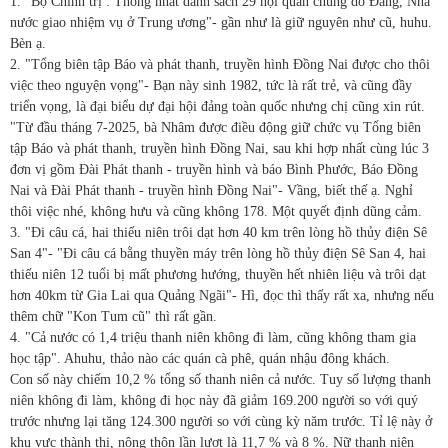
1. "Bộ Chính trị : Thống nhất danh sách 29 hội quần chúng do Đảng, Nhà
nước giao nhiệm vụ ở Trung ương"- gần như là giữ nguyên như cũ, huhu.
Bèn ạ.
2. "Tổng biên tập Báo và phát thanh, truyền hình Đồng Nai được cho thôi
việc theo nguyện vọng"- Bạn này sinh 1982, tức là rất trẻ, và cũng đầy
triển vọng, là đại biểu dự đại hội đảng toàn quốc nhưng chị cũng xin rút.
"Từ đầu tháng 7-2025, bà Nhâm được điều động giữ chức vụ Tổng biên
tập Báo và phát thanh, truyền hình Đồng Nai, sau khi hợp nhất cùng lúc 3
đơn vị gồm Đài Phát thanh - truyền hình và báo Bình Phước, Báo Đồng
Nai và Đài Phát thanh - truyền hình Đồng Nai"- Vầng, biết thế ạ. Nghỉ
thôi việc nhé, không hưu và cũng không 178. Một quyết định dũng cảm.
3. "Đi câu cá, hai thiếu niên trôi dạt hơn 40 km trên lòng hồ thủy điện Sê
San 4"- "Đi câu cá bằng thuyền máy trên lòng hồ thủy điện Sê San 4, hai
thiếu niên 12 tuổi bị mất phương hướng, thuyền hết nhiên liệu và trôi dạt
hơn 40km từ Gia Lai qua Quảng Ngãi"- Hì, đọc thì thấy rất xa, nhưng nếu
thêm chữ "Kon Tum cũ" thì rất gần.
4. "Cả nước có 1,4 triệu thanh niên không đi làm, cũng không tham gia
học tập". Ahuhu, thảo nào các quán cà phê, quán nhậu đông khách.
Con số này chiếm 10,2 % tổng số thanh niên cả nước. Tuy số lượng thanh
niên không đi làm, không đi học này đã giảm 169.200 người so với quý
trước nhưng lại tăng 124.300 người so với cùng kỳ năm trước. Tỉ lệ này ở
khu vực thành thị, nông thôn lần lượt là 11,7 % và 8 %. Nữ thanh niên