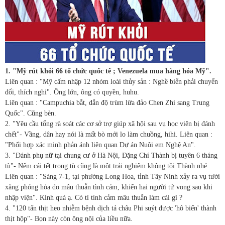
1. "Mỹ rút khỏi 66 tổ chức quốc tế ; Venezuela mua hàng hóa Mỹ".
Liên quan : "Mỹ cấm nhập 12 nhóm loài thủy sản : Nghề biển phải chuyển
đổi, thích nghi". Ông lớn, ông có quyền, huhu.
Liên quan : "Campuchia bắt, dẫn độ trùm lừa đảo Chen Zhi sang Trung
Quốc". Cũng bèn.
2. "Yêu cầu tổng rà soát các cơ sở trợ giúp xã hội sau vụ học viên bị đánh
chết"- Vầng, dân hay nói là mất bò mới lo làm chuồng, hihi. Liên quan :
"Phối hợp xác minh phản ánh liên quan Dự án Nuôi em Nghệ An".
3. "Đánh phụ nữ tại chung cư ở Hà Nội, Đặng Chí Thành bị tuyên 6 tháng
tù"- Nếm cái tết trong tù cũng là một trải nghiệm không tồi Thành nhé.
Liên quan : "Sáng 7-1, tại phường Long Hoa, tỉnh Tây Ninh xảy ra vụ tưới
xăng phóng hỏa do mâu thuẫn tình cảm, khiến hai người tử vong sau khi
nhập viện". Kinh quá ạ. Có tí tình cảm mâu thuẫn làm cái gì ?
4. "120 tấn thịt heo nhiễm bệnh dịch tả châu Phi suýt được 'hô biến' thành
thịt hộp"- Bọn này còn ông nội của liều nữa.