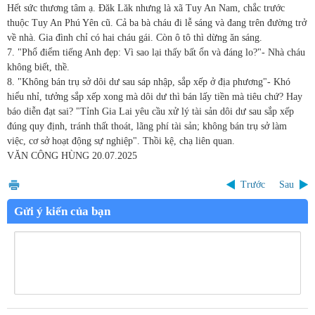
Hết sức thương tâm ạ. Đăk Lăk nhưng là xã Tuy An Nam, chắc trước
thuộc Tuy An Phú Yên cũ. Cả ba bà cháu đi lễ sáng và đang trên đường trở
về nhà. Gia đình chỉ có hai cháu gái. Còn ô tô thì dừng ăn sáng.
7. "Phổ điểm tiếng Anh đẹp: Vì sao lại thấy bất ổn và đáng lo?"- Nhà cháu
không biết, thề.
8. "Không bán trụ sở dôi dư sau sáp nhập, sắp xếp ở địa phương"- Khó
hiểu nhỉ, tưởng sắp xếp xong mà dôi dư thì bán lấy tiền mà tiêu chứ? Hay
báo diễn đạt sai? "Tỉnh Gia Lai yêu cầu xử lý tài sản dôi dư sau sắp xếp
đúng quy định, tránh thất thoát, lãng phí tài sản; không bán trụ sở làm
việc, cơ sở hoạt động sự nghiệp". Thồi kệ, chạ liên quan.
VĂN CÔNG HÙNG
20.07.2025
Trước
Sau
Gửi ý kiến của bạn