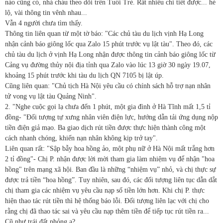
nào cũng có, nhà cháu theo dõi trên Tuổi Trẻ. Rất nhiều chi tiết được... hé
lộ, vài thông tin vênh nhau...
Vẫn 4 người chưa tìm thấy.
Thông tin liên quan từ một tờ báo: "Các chủ tàu du lịch vịnh Hạ Long
nhận cảnh báo giông lốc qua Zalo 15 phút trước vụ lật tàu". Theo đó, các
chủ tàu du lịch ở vịnh Hạ Long nhận được thông tin cảnh báo giông lốc từ
Cảng vụ đường thủy nội địa tỉnh qua Zalo vào lúc 13 giờ 30 ngày 19.07,
khoảng 15 phút trước khi tàu du lịch QN 7105 bị lật úp.
Cũng liên quan: "Chủ tịch Hà Nội yêu cầu có chính sách hỗ trợ nạn nhân
tử vong vụ lật tàu Quảng Ninh".
2. "Nghe cuộc gọi lạ chưa đến 1 phút, một gia đình ở Hà Tĩnh mất 1,5 tỉ
đồng- "Đối tượng tự xưng nhân viên điện lực, hướng dẫn tải ứng dụng nộp
tiền điện giả mạo. Ba giao dịch rút tiền được thực hiện thành công một
cách nhanh chóng, khiến nạn nhân không kịp trở tay".
Liên quan rất: "Sập bẫy hoa hồng ảo, một phụ nữ ở Hà Nội mất trắng hơn
2 tỉ đồng"- Chị P. nhận được lời mời tham gia làm nhiệm vụ để nhận "hoa
hồng" trên mạng xã hội. Ban đầu là những “nhiệm vụ” nhỏ, và chị thực sự
được trả tiền “hoa hồng”. Tuy nhiên, sau đó, các đối tượng liên tục dẫn dắt
chị tham gia các nhiệm vụ yêu cầu nạp số tiền lớn hơn. Khi chị P. thực
hiện thao tác rút tiền thì hệ thống báo lỗi. Đối tượng liên lạc với chị cho
rằng chị đã thao tác sai và yêu cầu nạp thêm tiền để tiếp tục rút tiền ra...
Cũ như trái đất phỏng ạ?