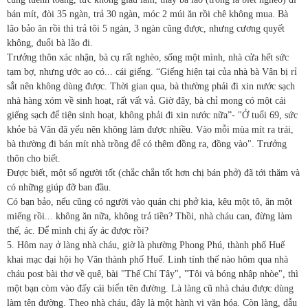
bán mít, đòi 35 ngàn, trả 30 ngàn, móc 2 múi ăn rồi chê không mua. Bà
lão bảo ăn rồi thì trả tôi 5 ngàn, 3 ngàn cũng được, nhưng cương quyết
không, đuổi bà lão đi.
Trưởng thôn xác nhận, bà cụ rất nghèo, sống một mình, nhà cửa hết sức
tạm bợ, nhưng ước ao có... cái giếng. “Giếng hiện tại của nhà bà Vân bị rỉ
sắt nên không dùng được. Thời gian qua, bà thường phải đi xin nước sạch
nhà hàng xóm về sinh hoạt, rất vất vả. Giờ đây, bà chỉ mong có một cái
giếng sạch để tiện sinh hoạt, không phải đi xin nước nữa”- "Ở tuổi 69, sức
khỏe bà Vân đã yếu nên không làm được nhiều. Vào mỗi mùa mít ra trái,
bà thường đi bán mít nhà trồng để có thêm đồng ra, đồng vào". Trưởng
thôn cho biết.
Được biết, một số người tốt (chắc chắn tốt hơn chị bán phở) đã tới thăm và
có những giúp đỡ ban đầu.
Có bạn bảo, nếu cũng có người vào quán chị phở kia, kêu một tô, ăn một
miếng rồi... không ăn nữa, không trả tiền? Thồi, nhà cháu can, đừng làm
thế, ác. Để mình chị ấy ác được rồi?
5. Hôm nay ở làng nhà cháu, giờ là phường Phong Phú, thành phố Huế
khai mạc đại hội họ Văn thành phố Huế. Linh tính thế nào hôm qua nhà
cháu post bài thơ về quê, bài "Thế Chí Tây", "Tôi và bóng nhập nhòe", thì
một bạn còm vào đấy cái biển tên đường. Là làng cũ nhà cháu được dùng
làm tên đường. Theo nhà cháu, đây là một hành vi văn hóa. Còn làng, dẫu