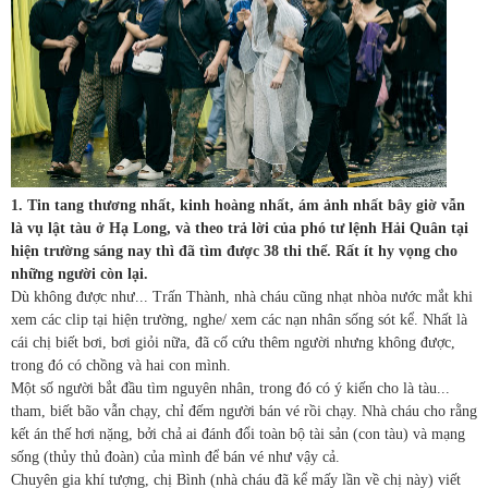
1. Tin tang thương nhất, kinh hoàng nhất, ám ảnh nhất bây giờ vẫn
là vụ lật tàu ở Hạ Long, và theo trả lời của phó tư lệnh Hải Quân tại
hiện trường sáng nay thì đã tìm được 38 thi thể. Rất ít hy vọng cho
những người còn lại.
Dù không được như... Trấn Thành, nhà cháu cũng nhạt nhòa nước mắt khi
xem các clip tại hiện trường, nghe/ xem các nạn nhân sống sót kể. Nhất là
cái chị biết bơi, bơi giỏi nữa, đã cố cứu thêm người nhưng không được,
trong đó có chồng và hai con mình.
Một số người bắt đầu tìm nguyên nhân, trong đó có ý kiến cho là tàu...
tham, biết bão vẫn chạy, chỉ đếm người bán vé rồi chạy. Nhà cháu cho rằng
kết án thế hơi nặng, bởi chả ai đánh đổi toàn bộ tài sản (con tàu) và mạng
sống (thủy thủ đoàn) của mình để bán vé như vậy cả.
Chuyên gia khí tượng, chị Bình (nhà cháu đã kể mấy lần về chị này) viết