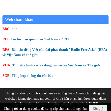
Web tham khảo
BBC:
bbc
RFI:
Tin tức liên quan đến Việt Nam từ RFI
RFA:
Bản tin tiếng Việt của đài phát thanh "Radio Free Asia" (RFA)
về Việt Nam và thế giới
VOA:
Tin tức chính xác và đáng tin cậy về Việt Nam và Thế giới
SGB:
Tổng hợp thông tin các báo
Chúng tôi không chịu trách nhiệm về những bài vỡ được chọn đăng trên
website Haingoaiphiemdam.com, vì chưa hẳn phản ánh được quan điểm
của chúng tôi… Ngoại trừ những bài có ghi 4 chữ tắt HNPD
Chúng tôi sử dụng cookie để cung cấp cho bạn trải nghiệm
Đồng ý