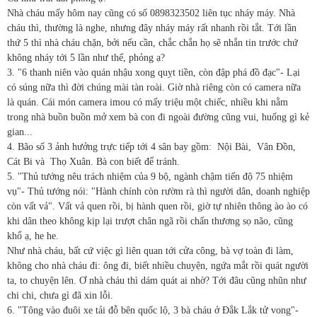
Nhà cháu mấy hôm nay cũng có số 0898323502 liên tục nháy máy. Nhà
cháu thì, thường là nghe, nhưng đây nháy máy rất nhanh rồi tắt. Tới lần
thứ 5 thì nhà cháu chặn, bởi nếu cần, chắc chắn họ sẽ nhắn tin trước chứ
không nháy tới 5 lần như thế, phỏng ạ?
3. "6 thanh niên vào quán nhậu xong quỵt tiền, còn đập phá đồ đạc"- Lại
có súng nữa thì đời chúng mài tàn roài. Giờ nhà riêng còn có camera nữa
là quán. Cái món camera imou có mấy triệu một chiếc, nhiều khi nằm
trong nhà buồn buồn mở xem bà con đi ngoài đường cũng vui, huống gì kẻ
gian...
4. Bão số 3 ảnh hưởng trực tiếp tới 4 sân bay gồm:
Nội Bài,
Vân Đồn,
Cát Bi và
Thọ Xuân. Bà con biết để tránh.
5. "Thủ tướng nêu trách nhiệm của 9 bộ, ngành chậm tiến độ 75 nhiệm
vụ"- Thủ tướng nói: "Hành chính còn rườm rà thì người dân, doanh nghiệp
còn vất vả". Vất vả quen rồi, bị hành quen rồi, giờ tự nhiên thông ào ào có
khi dân theo không kịp lại trượt chân ngã rồi chấn thương sọ não, cũng
khổ ạ, he he.
Như nhà cháu, bất cứ việc gì liên quan tới cửa công, bà vợ toàn đi làm,
không cho nhà cháu đi: ông đi, biết nhiều chuyện, ngứa mắt rồi quát người
ta, to chuyện lên. Ơ nhà cháu thì dám quát ai nhờ? Tới đâu cũng nhũn như
chi chi, chưa gì đã xin lỗi.
6. "Tông vào đuôi xe tải đỗ bên quốc lộ, 3 bà cháu ở Đắk Lắk tử vong"-