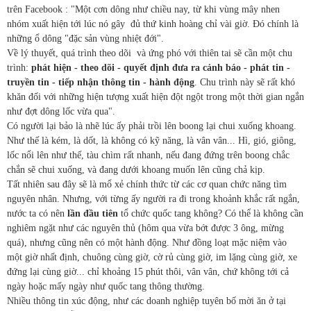
trên Facebook : "Một cơn dông như chiều nay, từ khi vùng mây nhen
nhóm xuất hiện tới lúc nó gây
đủ thứ kinh hoàng chỉ vài giờ. Đó chính là
những ổ dông "đặc sản vùng nhiệt đới".
Về lý thuyết, quá trình theo dõi
và ứng phó với thiên tai sẽ cần một chu
trình:
phát hiện - theo dõi - quyết định đưa ra cảnh báo - phát tin -
truyền tin - tiếp nhận thông tin - hành động
. Chu trình này sẽ rất khó
khăn đối với những hiện tượng xuất hiện đột ngột trong một thời gian ngắn
như đợt dông lốc vừa qua".
Có người lại bảo là nhẽ lúc ấy phải trồi lên boong lại chui xuống khoang.
Như thế là kém, là dốt, là không có kỹ năng, là vân vân... Hì, gió, giông,
lốc nổi lên như thế, tàu chìm rất nhanh, nếu đang đứng trên boong chắc
chắn sẽ chui xuống, và đang dưới khoang muốn lên cũng chả kịp.
Tất nhiên sau đây sẽ là mổ xẻ chính thức từ các cơ quan chức năng tìm
nguyên nhân. Nhưng, với từng ấy người ra đi trong khoảnh khắc rất ngắn,
nước ta có nên
lần đầu tiên
tổ chức quốc tang không? Có thể là không cần
nghiêm ngặt như các nguyên thủ (hôm qua vừa
bớt được 3 ông
, mừng
quá), nhưng cũng nên có một hành động. Như đồng loạt mặc niệm vào
một giờ nhất định, chuông cùng giờ, cờ rủ cùng giờ, im lặng cùng giờ, xe
đứng lại cùng giờ... chỉ khoảng 15 phút thôi, vân vân, chứ không tới cả
ngày hoặc mấy ngày như quốc tang thông thường.
Nhiều thông tin xúc động, như các doanh nghiệp tuyên bố mời ăn ở tại