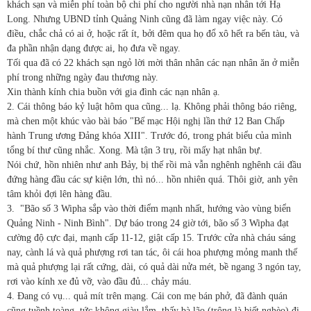
khách sạn và miễn phí toàn bộ chi phí cho người nhà nạn nhân tới Hạ
Long. Nhưng UBND tỉnh Quảng Ninh cũng đã làm ngay việc này. Có
điều, chắc chả có ai ở, hoặc rất ít, bởi đêm qua họ đổ xô hết ra bến tàu, và
đa phần nhận dạng được ai, họ đưa về ngay.
Tối qua đã có 22 khách sạn ngỏ lời mời thân nhân các nạn nhân ăn ở miễn
phí trong những ngày đau thương này.
Xin thành kính chia buồn với gia đình các nạn nhân ạ.
2. Cái thông báo kỷ luật hôm qua cũng... lạ. Không phải thông báo riêng,
mà chen một khúc vào bài báo "Bế mạc Hội nghị lần thứ 12 Ban Chấp
hành Trung ương Đảng khóa XIII". Trước đó, trong phát biểu của mình
tổng bí thư cũng nhắc. Xong. Mà tận 3 trụ, rồi mấy hạt nhân bự.
Nói chứ, hồn nhiên như anh Bảy, bị thế rồi mà vẫn nghênh nghênh cái đầu
đứng hàng đầu các sự kiện lớn, thì nó... hồn nhiên quá. Thôi giờ, anh yên
tâm khỏi đợi lên hàng đầu.
3.
"Bão số 3 Wipha sắp vào thời điểm mạnh nhất, hướng vào vùng biển
Quảng Ninh - Ninh Bình". Dự báo trong 24 giờ tới, bão số 3 Wipha đạt
cường độ cực đại, mạnh cấp 11-12, giật cấp 15. Trước cửa nhà cháu sáng
nay, cành lá và quả phượng rơi tan tác, ôi cái hoa phượng mỏng manh thế
mà quả phượng lại rất cứng, dài, có quả dài nửa mét, bề ngang 3 ngón tay,
rơi vào kính xe đủ vỡ, vào đầu đủ... chảy máu.
4. Đang có vụ... quả mít trên mạng. Cái con mẹ bán phở, đã đành quán
cũng tuềnh toàng, tức không giàu lắm, thấy bà lão (trông là biết nghèo) đi