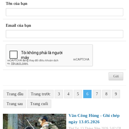
Tên của bạn
Email của bạn
Trang đầu
Trang trước
3
4
5
6
7
8
9
Trang sau
Trang cuối
Văn Công Hùng - Ghi chép
ngày 13.05.2026
Thứ Tư, 13 Tháng Năm 2026
5:02 CH