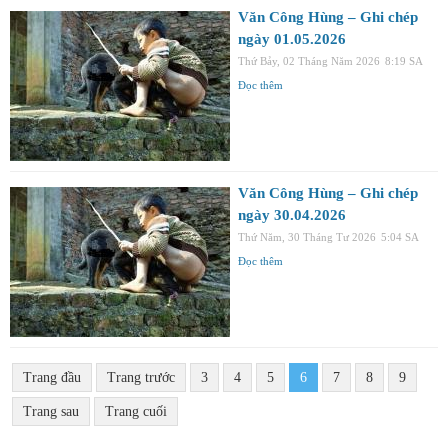
Văn Công Hùng – Ghi chép
ngày 01.05.2026
Thứ Bảy, 02 Tháng Năm 2026
8:19 SA
Đọc thêm
Văn Công Hùng – Ghi chép
ngày 30.04.2026
Thứ Năm, 30 Tháng Tư 2026
5:04 SA
Đọc thêm
Trang đầu
Trang trước
3
4
5
6
7
8
9
Trang sau
Trang cuối