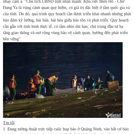
nhạy cảm ạ. "Chủ tịch UBND tỉnh nhấn mạnh: Khu vực Biển Hồ - Chư
Đang Ya là vùng cảnh quan quý hiếm, có giá trị đặc biệt ở tầm quốc gia và
của tỉnh. Do đó, quá trình quy hoạch cần được triển khai nhanh nhưng phải
bảo đảm kỹ lưỡng, bài bản, hài hòa giữa bảo tồn và phát triển. Quy hoạch
cần gắn với tình hình thực tế, có tầm nhìn dài hạn; chú trọng đầu tư hạ
tầng giao thông và mở rộng vùng bảo vệ cảnh quan, hướng đến phát triển
bền vững".
Tin tối
1. Đang tường thuật trực tiếp cuộc họp báo ở Quảng Ninh, vào bất cứ báo