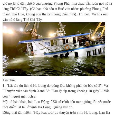
giờ nó là tổ dân phố 6 của phường Phong Phú, nhà cháu vẫn luôn gọi nó là
làng Thế Chí Tây. (Có bạn nhà báo ở Huế vừa nhắn: phường Phong Phú
thành phố Huế, không còn thị xã Phong Điền nữa). Thì bèn. Và hoa sen
vẫn nở ở làng Thế Chí Tây.
Tin chiều
1. "Lật tàu du lịch ở Hạ Long do dông lốc, không phải do bão số 3". Và
"Thuyền viên tàu Vịnh Xanh 58: 'Tàu lật úp trong khoảng 10 giây'"- Vẫn
còn 4 người mất tích ạ.
Một tờ báo khác, báo Lao Động: "Đã có cảnh báo mưa giông lốc sét trước
thời điểm lật tàu ở vịnh Hạ Long, Quảng Ninh".
Động thái tất nhiên: "Hủy loạt tour du thuyền trên vịnh Hạ Long, Lan Hạ