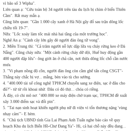
vì bão số 3 Wipha".
Liên quan ạ: "Cứu toàn bộ 34 người trên tàu du lịch bị chìm ở biển Thiên
Cầm". Rất may mắn ạ.
Cũng liên quan: "Gần 1.000 cây xanh ở Hà Nội gãy đổ sau trận dông lốc
chiều tối 19-7".
Nữa: "Lốc xoáy làm tốc mái nhà hai tầng của một trường học".
Nghệ An ạ: "Cành cây lớn gãy đè người đàn ông tử vong".
2. Miền Trung thì: "Cả trăm người nỗ lực dập lửa vụ cháy rừng keo ở Đà
Nẵng". Cũng cháy nữa: "Một cánh rừng cháy dữ dội, Huế huy động gần
400 người dập lửa"- ông giời ăn ở chả cân, nơi thừa dông lốc chỗ cần nước
mưa.
3. "Vi phạm nồng độ cồn, người đàn ông còn cầm ghế tấn công CSGT"-
Thằng này chắc bị vợ... mắng, bèn vào tù cho sướng.
4. "400.000 tài xế công nghệ TPHCM chuyển sang xe điện, sạc ở đâu cho
đủ?"- từ từ rồi khoai nhừ. Đâu có đó thịt... chóa có riềng.
À đây, có chi mô nơ: "400.000 xe máy điện chờ trạm sạc, TPHCM đề xuất
xây 3.000 điểm sạc và đổi pin".
5. "Tai nạn sinh hoạt khiến người phụ nữ đi viện vì tổn thương nặng 'vùng
nhạy cảm'"- E hèm.
6. "Chủ tịch UBND tỉnh Gia Lai Phạm Anh Tuấn nghe báo cáo về quy
hoạch Khu du lịch Biển Hồ-Chư Đang Ya"- Hì, cả hai chỗ này đều đang...