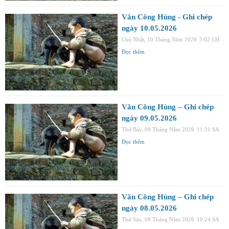
Văn Công Hùng - Ghi chép
ngày 10.05.2026
Chủ Nhật, 10 Tháng Năm 2026
5:02 CH
Đọc thêm
Văn Công Hùng – Ghi chép
ngày 09.05.2026
Thứ Bảy, 09 Tháng Năm 2026
11:31 SA
Đọc thêm
Văn Công Hùng – Ghi chép
ngày 08.05.2026
Thứ Sáu, 08 Tháng Năm 2026
10:24 SA