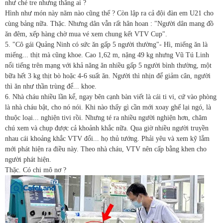
như chẻ tre nhưng thắng ai ?
Hình như món này năm nào cũng thế ? Còn lập ra cả đội đàn em U21 cho
cùng bảng nữa. Thặc. Nhưng dân vẫn rất hân hoan : "Người dân mang đồ
ăn đêm, xếp hàng chờ mua vé xem chung kết VTV Cup".
5. "Cô gái Quảng Ninh có sức ăn gấp 5 người thường"- Hì, miếng ăn là
miếng... thịt mà cũng khoe. Cao 1,62 m, nặng 49 kg nhưng Vũ Tú Linh
nổi tiếng trên mạng với khả năng ăn nhiều gấp 5 người bình thường, một
bữa hết 3 kg thịt bò hoặc 4-6 suất ăn. Người thì nhịn để giảm cân, người
thì ăn như thần trùng để... khoe.
6. Nhà cháu nhiều lần kể, ngay bên cạnh bàn viết là cái ti vi, cứ vào phòng
là nhà cháu bật, cho nó nói. Khi nào thấy gì cần mới xoay ghế lại ngó, là
thuộc loại... nghiện tivi rồi. Nhưng té ra nhiều người nghiện hơn, chăm
chú xem và chụp được cả khoảnh khắc nữa. Qua giờ nhiều người truyền
nhau cái khoảng khắc VTV đổi... họ thủ tướng. Phải yêu và xem kỹ lắm
mới phát hiện ra điều này. Theo nhà cháu, VTV nên cấp bằng khen cho
người phát hiện.
Thặc. Có chi mô nơ ?