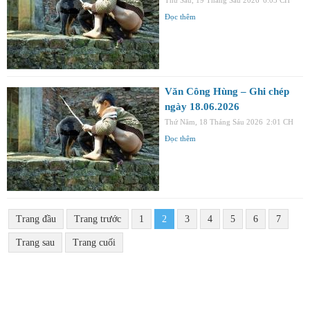
Đọc thêm
Văn Công Hùng – Ghi chép
ngày 18.06.2026
Thứ Năm, 18 Tháng Sáu 2026
2:01 CH
Đọc thêm
Trang đầu
Trang trước
1
2
3
4
5
6
7
Trang sau
Trang cuối