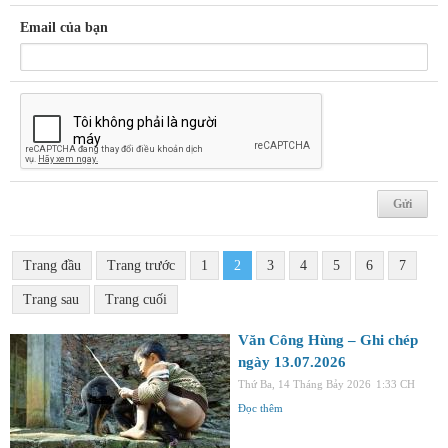
Email của bạn
Trang đầu
Trang trước
1
2
3
4
5
6
7
Trang sau
Trang cuối
Văn Công Hùng – Ghi chép
ngày 13.07.2026
Thứ Ba, 14 Tháng Bảy 2026
1:33 CH
Đọc thêm