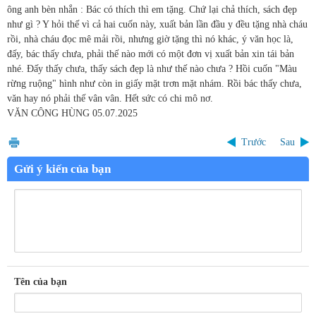
ông anh bèn nhắn : Bác có thích thì em tặng. Chứ lại chả thích, sách đẹp
như gì ? Y hỏi thế vì cả hai cuốn này, xuất bản lần đầu y đều tặng nhà cháu
rồi, nhà cháu đọc mê mải rồi, nhưng giờ tặng thì nó khác, ý văn học là,
đấy, bác thấy chưa, phải thế nào mới có một đơn vị xuất bản xin tái bản
nhé. Đấy thấy chưa, thấy sách đẹp là như thế nào chưa ? Hồi cuốn "Màu
rừng ruộng" hình như còn in giấy mặt trơn mặt nhám. Rồi bác thấy chưa,
văn hay nó phải thế vân vân. Hết sức có chi mô nơ.
VĂN CÔNG HÙNG
05.07.2025
Trước
Sau
Gửi ý kiến của bạn
Tên của bạn