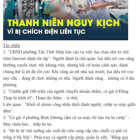
Tin chiều
1. "UBND phường Tân Thới Hiệp báo cáo vụ việc hai cháu nhỏ bị chủ
tiệm Internet đánh tới tấp"- Người đánh là chủ quán, hai đứa trẻ con cũng
thường xuyên chơi, tức không vừa, nhưng bất cứ hoàn cảnh nào, đánh
chúng thế là ăn đủ rồi con. Khi công an tới nhà xác minh, hai đứa trẻ con
này vẫn... đang đi chơi, không có nhà. Người đánh cũng... không có ở địa
phương.
2. "Chiếm giữ 100 triệu của người chuyển khoản nhầm, cô gái ở Đồng
Tháp bị khởi tố"- Tham thì thâm... sì thôi.
Liên quan : "Khởi tố nhóm công nhân đuổi đánh người, cướp xe máy giữa
đêm".
3. "Cô gái ở phường Bình Dương cầm cố xe máy rồi báo tin bị cướp" -
May chưa báo... hiếp he he.
4. "Hé lộ từ chủ xưởng sản xuất đá viên cung cấp cho chuỗi cà phê có
tiếng ở Hà Nội"- Phải truy cả người cấp phép, quản lý nữa. "Bằng quy