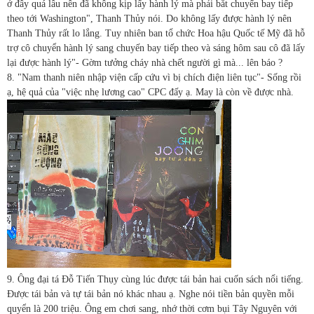
ở đây quá lâu nên đã không kịp lấy hành lý mà phải bắt chuyến bay tiếp
theo tới Washington", Thanh Thủy nói. Do không lấy được hành lý nên
Thanh Thủy rất lo lắng. Tuy nhiên ban tổ chức Hoa hậu Quốc tế Mỹ đã hỗ
trợ cô chuyển hành lý sang chuyến bay tiếp theo và sáng hôm sau cô đã lấy
lại được hành lý"- Gờm tưởng cháy nhà chết người gì mà... lên báo ?
8. "Nam thanh niên nhập viện cấp cứu vì bị chích điện liên tục"- Sống rồi
ạ, hệ quả của "việc nhẹ lương cao" CPC đấy ạ. May là còn về được nhà.
9. Ông đại tá Đỗ Tiến Thụy cùng lúc được tái bản hai cuốn sách nổi tiếng.
Được tái bản và tự tái bản nó khác nhau ạ. Nghe nói tiền bản quyền mỗi
quyển là 200 triệu. Ông em chơi sang, nhớ thời cơm bụi Tây Nguyên với