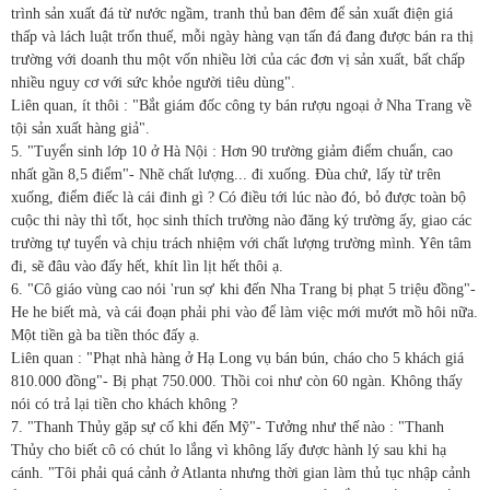
trình sản xuất đá từ nước ngầm, tranh thủ ban đêm để sản xuất điện giá
thấp và lách luật trốn thuế, mỗi ngày hàng vạn tấn đá đang được bán ra thị
trường với doanh thu một vốn nhiều lời của các đơn vị sản xuất, bất chấp
nhiều nguy cơ với sức khỏe người tiêu dùng".
Liên quan, ít thôi : "Bắt giám đốc công ty bán rượu ngoại ở Nha Trang về
tội sản xuất hàng giả".
5. "Tuyển sinh lớp 10 ở Hà Nội : Hơn 90 trường giảm điểm chuẩn, cao
nhất gần 8,5 điểm"- Nhẽ chất lượng... đi xuống. Đùa chứ, lấy từ trên
xuống, điểm điếc là cái đinh gì ? Có điều tới lúc nào đó, bỏ được toàn bộ
cuộc thi này thì tốt, học sinh thích trường nào đăng ký trường ấy, giao các
trường tự tuyển và chịu trách nhiệm với chất lượng trường mình. Yên tâm
đi, sẽ đâu vào đấy hết, khít lìn lịt hết thôi ạ.
6. "Cô giáo vùng cao nói 'run sợ' khi đến Nha Trang bị phạt 5 triệu đồng"-
He he biết mà, và cái đoạn phải phi vào để làm việc mới mướt mồ hôi nữa.
Một tiền gà ba tiền thóc đấy ạ.
Liên quan : "Phạt nhà hàng ở Hạ Long vụ bán bún, cháo cho 5 khách giá
810.000 đồng"- Bị phạt 750.000. Thồi coi như còn 60 ngàn. Không thấy
nói có trả lại tiền cho khách không ?
7. "Thanh Thủy gặp sự cố khi đến Mỹ"- Tưởng như thế nào : "Thanh
Thủy cho biết cô có chút lo lắng vì không lấy được hành lý sau khi hạ
cánh. "Tôi phải quá cảnh ở Atlanta nhưng thời gian làm thủ tục nhập cảnh