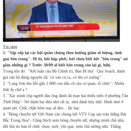
Tin sáng
1. "Sắp xếp lại các hội quần chúng theo hướng giảm số lượng, tinh
gọn bên trong"- Hì hì, hồi hộp phết, bởi chưa biết hết "bên trong" nó
gồm những gì ? Trước 30/09 sẽ biết bên trong còn lại gì, hihi.
Trong khi đó : "Kết luận của Bộ Chính trị, Ban Bí thư : Quy hoạch, đánh
giá cán bộ đúng nguyên tắc 'có vào có ra, có lên có xuống'".
2. "Lạng Sơn thu hồi gần 2.000 con dấu cũ của cơ quan, tổ chức"- Nhiều
thật ấy chứ ạ ?
3. "Xác minh clip người đàn ông đánh dã man hai thiếu niên ở phường Tân
Thới Hiệp"- Nó đánh hai đứa nhỏ rất ác, như đánh hủy diệt. Hình như ở
quán nét. Chắc chắn hôm nay sẽ đeo... lắc bạc.
4. "Bóng chuyền nữ Việt Nam vào chung kết VTV Cup sau trận thắng Đài
Bắc Trung Hoa"- Cũng thích xem bóng chuyền nữ, nhưng mình chủ nhà,
đối thủ do ban tổ chức chọn, mời, yếu quá, xem chả sướng nữa. Thắng