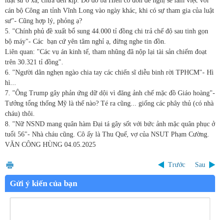
luật sư ở xa, chưa đến kịp. Do đó bà Hiền có đơn đề nghị sẽ làm việc với
cán bộ Công an tỉnh Vĩnh Long vào ngày khác, khi có sự tham gia của luật
sư"- Cũng hợp lý, phỏng ạ?
5. "Chính phủ đề xuất bổ sung 44.000 tỉ đồng chi trả chế độ sau tinh gọn
bộ máy"- Các
bạn cứ yên tâm nghỉ ạ, đừng nghe tin đồn.
Liên quan: "Các vụ án kinh tế, tham nhũng đã nộp lại tài sản chiếm đoạt
trên 30.321 tỉ đồng".
6. "Người dân nghẹn ngào chia tay các chiến sĩ diễu binh rời TPHCM"- Hì
hì...
7. "Ông Trump gây phản ứng dữ dội vì đăng ảnh chế mặc đồ Giáo hoàng"-
Tưởng tổng thống Mỹ là thế nào? Té ra cũng... giống các phây thủ (có nhà
cháu) thôi.
8. "Nữ NSND mang quân hàm Đại tá gây sốt với bức ảnh mặc quân phục ở
tuổi 56"- Nhà cháu cũng. Cô ấy là Thu Quế, vợ của NSUT Phạm Cường.
VĂN CÔNG HÙNG
04.05.2025
Trước
Sau
Gửi ý kiến của bạn