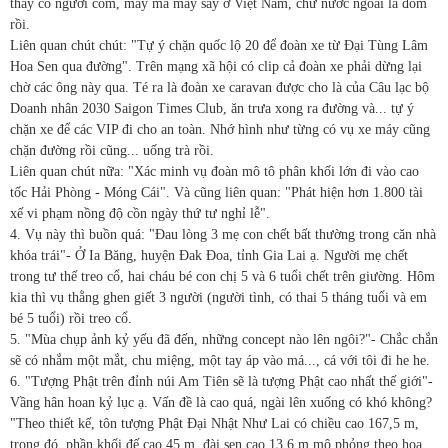
thấy có người còm, may mà mày say ở Việt Nam, chứ nước ngoài là đòm
rồi.
Liên quan chút chút: "Tự ý chặn quốc lộ 20 để đoàn xe từ Đại Tùng Lâm
Hoa Sen qua đường". Trên mạng xã hội có clip cả đoàn xe phải dừng lại
chờ các ông này qua. Té ra là đoàn xe caravan được cho là của Câu lạc bộ
Doanh nhân 2030 Saigon Times Club, ăn trưa xong ra đường và... tự ý
chặn xe để các VIP đi cho an toàn. Nhớ hình như từng có vụ xe máy cũng
chặn đường rồi cũng... uống trà rồi.
Liên quan chút nữa: "Xác minh vụ đoàn mô tô phân khối lớn đi vào cao
tốc Hải Phòng - Móng Cái". Và cũng liên quan: "Phát hiện hơn 1.800 tài
xế vi phạm nồng độ cồn ngày thứ tư nghỉ lễ".
4. Vụ này thì buồn quá: "Đau lòng 3 mẹ con chết bất thường trong căn nhà
khóa trái"- Ở Ia Băng, huyện Đak Đoa, tỉnh Gia Lai ạ. Người mẹ chết
trong tư thế treo cổ, hai cháu bé con chị 5 và 6 tuổi chết trên giường. Hôm
kia thì vụ thằng ghen giết 3 người (người tình, có thai 5 tháng tuổi và em
bé 5 tuổi) rồi treo cổ.
5. "Mùa chụp ảnh kỷ yếu đã đến, những concept nào lên ngôi?"- Chắc chắn
sẽ có nhắm một mắt, chu miệng, một tay áp vào má..., cá với tôi đi he he.
6. "Tượng Phật trên đỉnh núi Am Tiên sẽ là tượng Phật cao nhất thế giới"-
Vầng hân hoan kỷ lục ạ. Vấn đề là cao quá, ngài lên xuống có khó không?
"Theo thiết kế, tôn tượng Phật Đại Nhật Như Lai có chiều cao 167,5 m,
trong đó, phần khối đế cao 45 m, đài sen cao 13,6 m mô phỏng theo hoa