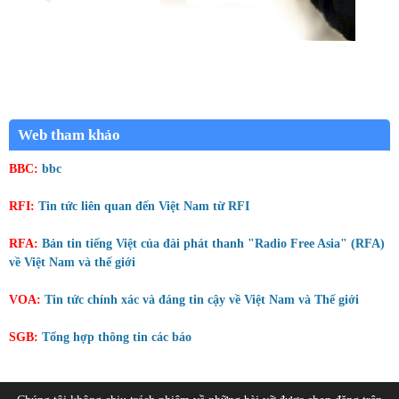
Web tham khảo
BBC:
bbc
RFI:
Tin tức liên quan đến Việt Nam từ RFI
RFA:
Bản tin tiếng Việt của đài phát thanh "Radio Free Asia" (RFA)
về Việt Nam và thế giới
VOA:
Tin tức chính xác và đáng tin cậy về Việt Nam và Thế giới
SGB:
Tổng hợp thông tin các báo