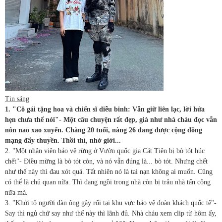
Tin sáng
1. "Cô gái tặng hoa và chiến sĩ diễu binh: Vẫn giữ liên lạc, lời hứa
hẹn chưa thể nói"- Một câu chuyện rất đẹp, già như nhà cháu đọc vẫn
nôn nao xao xuyến. Chàng 20 tuổi, nàng 26 đang được cộng đồng
mạng đẩy thuyền. Thồi thì, nhờ giời...
2. "Một nhân viên bảo vệ rừng ở Vườn quốc gia Cát Tiên bị bò tót húc
chết"- Điều mừng là bò tót còn, và nó vẫn đúng là... bò tót. Nhưng chết
như thế này thì đau xót quá. Tất nhiên nó là tai nạn không ai muốn. Cũng
có thể là chủ quan nữa. Thì đang ngồi trong nhà còn bị trâu nhà tấn công
nữa mà.
3. "Khởi tố người đàn ông gây rối tại khu vực bảo vệ đoàn khách quốc tế"-
Say thì ngủ chứ say như thế này thì lãnh đủ. Nhà cháu xem clip từ hôm ấy,