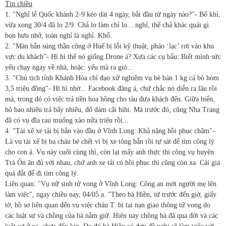
Tin chiều
1. "Nghỉ lễ Quốc khánh 2-9 kéo dài 4 ngày, bắt đầu từ ngày nào?"- Bố khỉ,
vừa xong 30/4 đã lo 2/9. Chả lo làm chỉ lo... nghỉ, thế chả khác quái gì
bọn hưu nhở, toàn nghỉ là nghỉ. Khổ.
2. "Màn bắn súng thần công ở Huế bị lỗi kỹ thuật, pháo ‘lạc’ rơi vào khu
vực du khách"- Hì hì thế nó giống Drone á? Xưa các cụ bẩu: Biết mình sức
yếu chạy ngay về nhà, hoặc: yếu mà ra gió...
3. "Chủ tịch tỉnh Khánh Hòa chỉ đạo xử nghiêm vụ bè bán 1 kg cá bò hòm
3,5 triệu đồng"- Hì hì nhờ... Facebook đăng á, chứ chắc nó diễn ra lâu rồi
mà, trong đó có việc trả tiền hoa hồng cho tàu đưa khách đến. Giữa biển,
hô bao nhiêu trả bấy nhiêu, đố dám cãi hihi. Mà trước đó, cũng Nha Trang
đã có vụ đĩa rau muống xào nửa triệu rồi...
4. "Tài xế xe tải bị bắn vào đầu ở Vĩnh Long: Khả năng hồi phục chậm"-
Là vụ tài xế bị ba cháu bé chết vì bị xe tông bắn rồi tự sát để tìm công lý
cho con á. Vụ này cuối cùng thì, còn lại mấy anh thực thi công vụ huyện
Trà Ôn ăn đủ với nhau, chứ anh xe tải có hồi phục thì cũng còn xa. Cái giá
quá đắt để đi tìm công lý.
Liên quan: "Vụ nữ sinh tử vong ở Vĩnh Long: Công an mời người mẹ lên
làm việc", ngay chiều nay, 04/05 ạ. "Theo bà Hiền, từ trước đến giờ, giấy
tờ, hồ sơ liên quan đến vụ việc cháu T. bị tai nạn giao thông tử vong do
các luật sư và chồng của bà nắm giữ. Hiện nay chồng bà đã qua đời và các