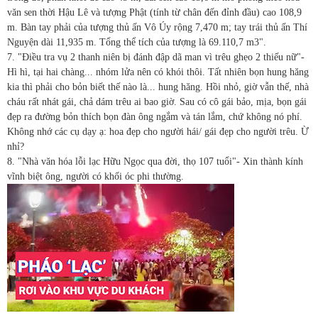
văn sen thời Hậu Lê và tượng Phật (tính từ chân đến đỉnh đầu) cao 108,9
m. Bàn tay phải của tượng thủ ấn Vô Úy rộng 7,470 m; tay trái thủ ấn Thí
Nguyện dài 11,935 m. Tổng thể tích của tượng là 69.110,7 m3".
7. "Điều tra vụ 2 thanh niên bị đánh đập dã man vì trêu ghẹo 2 thiếu nữ"-
Hì hì, tại hai chàng... nhóm lửa nên có khói thôi. Tất nhiên bọn hung hăng
kia thì phải cho bỏn biết thế nào là... hung hăng. Hồi nhỏ, giờ vẫn thế, nhà
cháu rất nhát gái, chả dám trêu ai bao giờ. Sau có cô gái bảo, mịa, bọn gái
đẹp ra đường bỏn thích bọn đàn ông ngắm và tán lắm, chứ không nó phí.
Không nhớ các cụ dạy ạ: hoa đẹp cho người hái/ gái đẹp cho người trêu. Ừ
nhỉ?
8. "Nhà văn hóa lỗi lạc Hữu Ngọc qua đời, thọ 107 tuổi"- Xin thành kính
vĩnh biệt ông, người có khối óc phi thường.