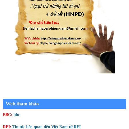
Web tham khảo
BBC:
bbc
RFI:
Tin tức liên quan đến Việt Nam từ RFI