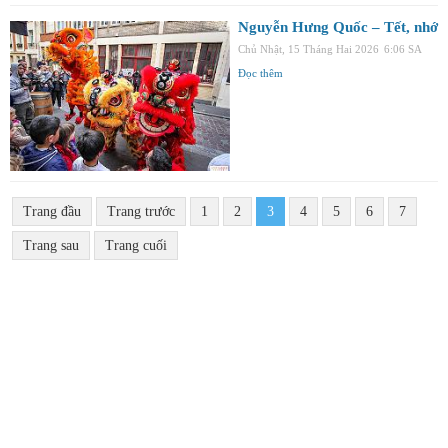
Nguyễn Hưng Quốc – Tết, nhớ
Chủ Nhật, 15 Tháng Hai 2026
6:06 SA
Đọc thêm
Trang đầu
Trang trước
1
2
3
4
5
6
7
Trang sau
Trang cuối