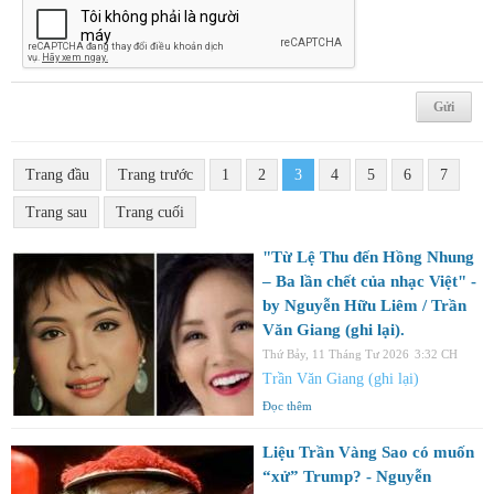
Trang đầu
Trang trước
1
2
3
4
5
6
7
Trang sau
Trang cuối
"Từ Lệ Thu đến Hồng Nhung
– Ba lần chết của nhạc Việt" -
by Nguyễn Hữu Liêm / Trần
Văn Giang (ghi lại).
Thứ Bảy, 11 Tháng Tư 2026
3:32 CH
Trần Văn Giang (ghi lại)
Đọc thêm
Liệu Trần Vàng Sao có muốn
“xử” Trump? - Nguyễn