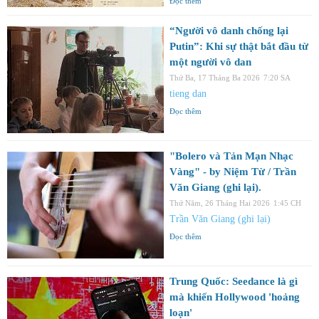
Đọc thêm
“Người vô danh chống lại
Putin”: Khi sự thật bắt đầu từ
một người vô dan
Thứ Ba, 17 Tháng Ba 2026
7:20 SA
tieng dan
Đọc thêm
"Bolero và Tản Mạn Nhạc
Vàng" - by Niệm Từ / Trần
Văn Giang (ghi lại).
Thứ Năm, 26 Tháng Hai 2026
1:45 CH
Trần Văn Giang (ghi lại)
Đọc thêm
Trung Quốc: Seedance là gì
mà khiến Hollywood 'hoảng
loạn'