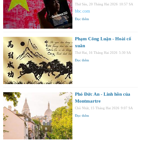
Thứ Sáu, 20 Tháng Hai 2026
10:57 SA
bbc.com
Đọc thêm
Phạm Công Luận - Hoài cố
xuân
Thứ Hai, 16 Tháng Hai 2026
5:30 SA
Đọc thêm
Phó Đức An - Linh hồn của
Montmartre
Chủ Nhật, 15 Tháng Hai 2026
9:07 SA
Đọc thêm