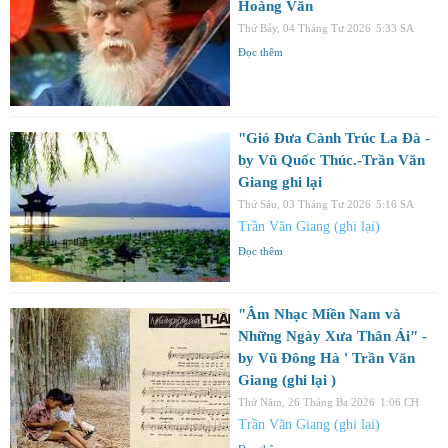
Hoàng Văn
Thứ Bảy, 04 Tháng Tư 2026
5:33 SA
Đọc thêm
"Gió Đưa Cành Trúc La Đà -
by Vũ Quốc Thúc.-Trần Văn
Giang ghi lại
Thứ Sáu, 03 Tháng Tư 2026
5:16 SA
Trần Văn Giang (ghi lại)
Đọc thêm
"Âm Nhạc Miền Nam và
Những Ngày Xưa Thân Ái" -
by Vũ Đông Hà ' Trần Văn
Giang (ghi lại )
Thứ Năm, 26 Tháng Ba 2026
1:06 CH
Trần Văn Giang (ghi lại)