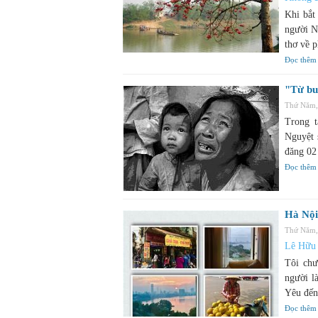
Khi bắt
người N
thơ về 
Đọc thêm
"Từ bu
Thứ Năm,
Trong 
Nguyệt 
đăng 02
Đọc thêm
Hà Nội
Thứ Năm,
Lê Hữu
Tôi chư
người l
Yêu đến 
Đọc thêm