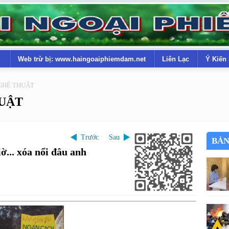
Web trừ bị: www.haingoaiphiemdam.net
Liên Lạc
Ý Kiến
GHỆ THUẬT
UẬT
Trước
Sau
BẢN
... xóa nổi đâu anh