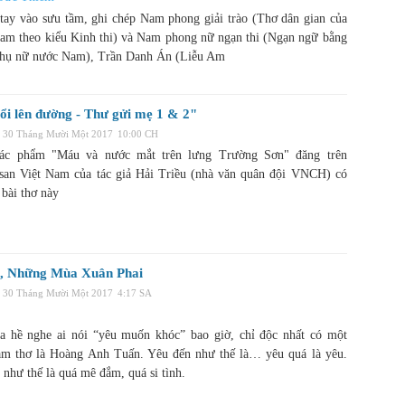
 tay vào sưu tầm, ghi chép Nam phong giải trào (Thơ dân gian của
am theo kiểu Kinh thi) và Nam phong nữ ngạn thi (Ngạn ngữ bằng
phụ nữ nước Nam), Trần Danh Án (Liễu Am
ổi lên đường - Thư gửi mẹ 1 & 2"
 30 Tháng Mười Một 2017
10:00 CH
tác phẩm "Máu và nước mắt trên lưng Trường Sơn" đăng trên
san Việt Nam của tác giả Hải Triều (nhà văn quân đội VNCH) có
 bài thơ này
, Những Mùa Xuân Phai
 30 Tháng Mười Một 2017
4:17 SA
a hề nghe ai nói “yêu muốn khóc” bao giờ, chỉ độc nhất có một
àm thơ là Hoàng Anh Tuấn. Yêu đến như thế là… yêu quá là yêu.
như thế là quá mê đắm, quá si tình.