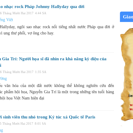
ao nhạc rock Pháp Johnny Hallyday qua đời
06 Tháng Mười Hai 2017
4:44 SA
Gia
ng Việt
Hallyday, ngôi sao nhạc rock nổi tiếng nhất nước Pháp qua đời ở
vì ung thư phổi, vợ ông cho hay.
 Gia Trí: Người họa sĩ đã nhìn ra khả năng kỳ diệu của
i
06 Tháng Mười Hai 2017
1:35 SA
ường
ểu văn hóa của một đất nước không thể không nghiên cứu đến
ác phẩm hội họa, Nguyễn Gia Trí là một trong những tên tuổi hàng
 hội họa Việt Nam hiện đại
i sinh viên thu nhỏ trong Ký túc xá Quốc tế Paris
05 Tháng Mười Hai 2017
8:01 SA
ng