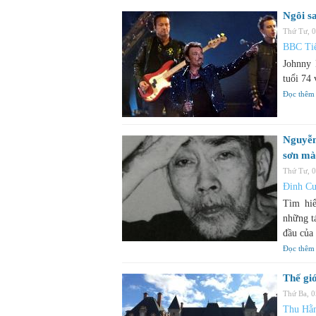
Ngôi s
Thứ Tư, 
BBC Tiế
Johnny 
tuổi 74 
Đọc thêm
Nguyễn
sơn mà
Thứ Tư, 
Đinh C
Tìm hi
những t
đầu của
Đọc thêm
Thế giớ
Thứ Ba, 
Thu Hằ