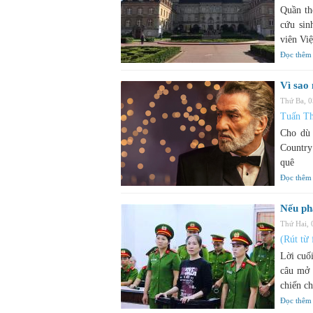
Quần th
cứu sin
viên Vi
Đọc thêm
Vì sao
Thứ Ba, 
Tuấn T
Cho dù 
Country
quê
Đọc thêm
Nếu phả
Thứ Hai,
(Rút từ
Lời cuố
câu mở 
chiến c
Đọc thêm