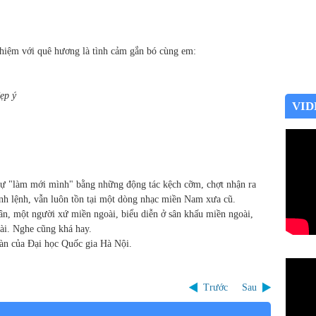
nhiệm với quê hương là tình cảm gắn bó cùng em:
ẹp ý
VID
tự "làm mới mình" bằng những động tác kệch cỡm, chợt nhận ra
ệnh lệnh, vẫn luôn tồn tại một dòng nhạc miền Nam xưa cũ.
ân, một người xứ miền ngoài, biểu diễn ở sân khấu miền ngoài,
ài. Nghe cũng khá hay.
n của Đại học Quốc gia Hà Nội.
Trước
Sau