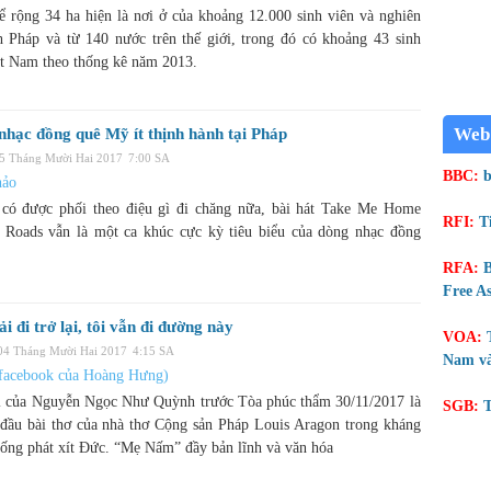
ể rộng 34 ha hiện là nơi ở của khoảng 12.000 sinh viên và nghiên
h Pháp và từ 140 nước trên thế giới, trong đó có khoảng 43 sinh
ệt Nam theo thống kê năm 2013.
Web
 nhạc đồng quê Mỹ ít thịnh hành tại Pháp
05 Tháng Mười Hai 2017
7:00 SA
BBC:
b
hảo
có được phối theo điệu gì đi chăng nữa, bài hát Take Me Home
RFI:
T
 Roads vẫn là một ca khúc cực kỳ tiêu biểu của dòng nhạc đồng
RFA:
B
Free As
i đi trở lại, tôi vẫn đi đường này
VOA:
 04 Tháng Mười Hai 2017
4:15 SA
Nam và
 facebook của Hoàng Hưng)
i của Nguyễn Ngọc Như Quỳnh trước Tòa phúc thẩm 30/11/2017 là
SGB:
T
đầu bài thơ của nhà thơ Cộng sản Pháp Louis Aragon trong kháng
hống phát xít Đức. “Mẹ Nấm” đầy bản lĩnh và văn hóa