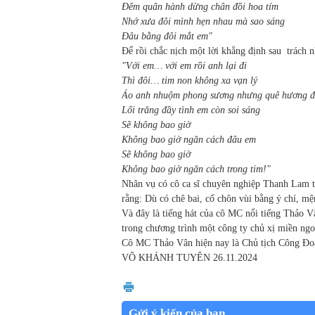
Đêm quân hành dừng chân đồi hoa tím
Nhớ xưa đôi mình hẹn nhau mà sao sáng
Đâu bằng đôi mắt em"
Để rồi chắc nịch một lời khẳng định sau
trách 
"Với em… với em rồi anh lại đi
Thì đôi… tim non không xa vạn lý
Áo anh nhuộm phong sương nhưng quê hương đ
Lối trăng đầy tình em còn soi sáng
Sẽ không bao giờ
Không bao giờ ngăn cách đâu em
Sẽ không bao giờ
Không bao giờ ngăn cách trong tim!"
Nhân vụ có cô ca sĩ chuyên nghiệp Thanh Lam 
rằng: Dù có chê bai, cố chôn vùi bằng ý chí, m
Và đây là tiếng hát của cô MC nổi tiếng Thảo V
trong chương trình một công ty chủ xị miền ngo
Cô MC Thảo Vân hiện nay là Chủ tịch Công Đoà
VÕ KHÁNH TUYÊN
26.11.2024
Gửi ý kiến của bạn