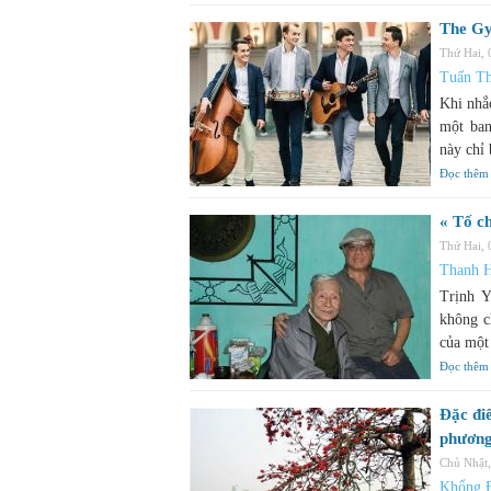
The Gy
Thứ Hai,
Tuấn Th
Khi nhắ
một ban
này chỉ
Đọc thêm
« Tố c
Thứ Hai,
Thanh H
Trịnh 
không c
của một 
Đọc thêm
Đặc đi
phương
Chủ Nhật
Khổng 