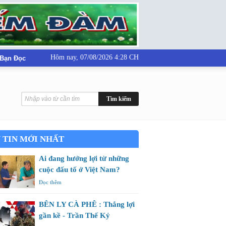
Hôm nay,
07/08/2026 4:28 CH
 Bạn Đọc
 TIN MỚI NHẤT
Ai đang hưởng lợi từ những
cuộc đấu tố ở Việt Nam?
Đọc thêm
BÊN LY CÀ PHÊ : Thắng lợi
gần kề - Trần Thế Kỷ