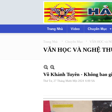
Trang Nhà
Video
Chuyên Mục
›
›
Trang Nhà
Chuyên Mục
VĂN HỌC và N
VĂN HỌC VÀ NGHỆ TH
Võ Khánh Tuyên - Không bao giờ
Thứ Tư, 27 Tháng Mười Một 2024
6:00 SA