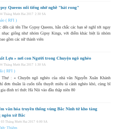
psy Queens nổi tiếng nhờ nghề "hát rong"
 04 Tháng Mười Hai 2017
2:30 SA
ảo ( RFI )
c đến cái tên The Gypsy Queens, hẳn chắc các bạn sẽ nghĩ tới ngay
 nhạc giống như nhóm Gipsy Kings, với điểm khác biệt là nhóm
 bao gồm các nữ thành viên
hất Lợn » nơi con Người trong Chuyện ngõ nghèo
 04 Tháng Mười Hai 2017
1:30 SA
à ( RFI )
Y Thư : « Chuyện ngõ nghèo của nhà văn Nguyễn Xuân Khánh
hỉ đơn thuần là cuốn tiểu thuyết miêu tả cảnh nghèo khó, cùng bĩ
gia đình trí thức Hà Nội vào đầu thập niên 80
ểm văn hóa truyền thống vùng Bắc Ninh từ kho tàng
 ngôn xứ Bắc
, 03 Tháng Mười Hai 2017
6:00 SA
Đức Thiêm