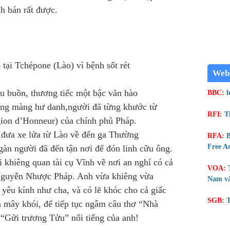
nh bán rất được.
ại Tchépone (Lào) vì bệnh sốt rét
Web
au buồn, thương tiếc một bậc văn hào
BBC:
b
ông màng hư danh,người đã từng khước từ
RFI:
T
ion d’Honneur) của chính phủ Pháp.
đưa xe lửa từ Lào về đến ga Thường
RFA:
B
Free As
àn người đã đến tận nơi để đón linh cữu ông.
 khiêng quan tài cụ Vĩnh về nơi an nghỉ có cả
VOA:
Nguyễn Nhược Pháp. Anh vừa khiêng vừa
Nam và
yêu kính như cha, và có lẽ khóc cho cả giấc
SGB:
T
 mây khói, để tiếp tục ngâm câu thơ “Nhà
“Gửi trương Tửu” nổi tiếng của anh!