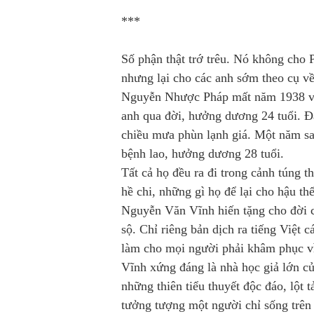
***
Số phận thật trớ trêu. Nó không cho
nhưng lại cho các anh sớm theo cụ về 
Nguyễn Nhược Pháp mất năm 1938 vì 
anh qua đời, hưởng dương 24 tuổi. Đ
chiều mưa phùn lạnh giá. Một năm sa
bệnh lao, hưởng dương 28 tuổi.
Tất cả họ đều ra đi trong cảnh túng 
hề chi, những gì họ để lại cho hậu th
Nguyễn Văn Vĩnh hiến tặng cho đời cả
sộ. Chỉ riêng bản dịch ra tiếng Việt 
làm cho mọi người phải khâm phục vì
Vĩnh xứng đáng là nhà học giả lớn củ
những thiên tiểu thuyết độc đáo, lột 
tưởng tượng một người chỉ sống trên 