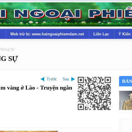
Web trừ bị: www.haingoaiphiemdam.net
Liên Lạc
Ý Kiến
Phóng Sự
G SỰ
Trước
Sau
BẢN
m vàng ở Lào - Truyện ngắn