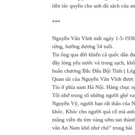
tiền tác quyền cho anh dù sách của a
***
Nguyễn Văn Vĩnh mất ngày 1-5-1936 t
rừng, hưởng dương 54 tuổi.
Tin ông qua đời khiến cả quốc dân đ
đầy lòng yêu nước và trong sạch, kh
huân chương Bắc Đẩu Bội Tinh ( Lég
Quan tài của Nguyễn Văn Vĩnh được 
Tín ở phía nam Hà Nội. Hàng chục ng
Tôi nhớ trong số những người ghé vai
Nguyễn Vỹ, người bạn rất thân của 
khóc. Khóc cho người quá cố mà anh 
mộng viễn du tìm vàng sớm tan thành
văn An Nam khổ như chó” trong bài 