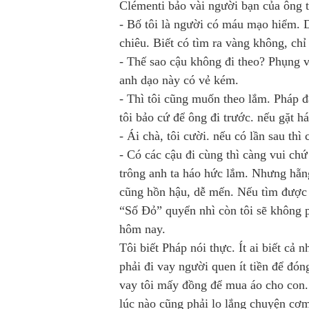
Clémenti bảo vài người bạn của ông 
- Bố tôi là người có máu mạo hiểm. 
chiêu. Biết có tìm ra vàng không, chỉ
- Thế sao cậu không đi theo? Phụng 
anh dạo này có vẻ kém.
- Thì tôi cũng muốn theo lắm. Pháp
tôi bảo cứ để ông đi trước. nếu gặt há
- Ái chà, tôi cười. nếu có lần sau thì 
- Có các cậu đi cùng thì càng vui c
trông anh ta háo hức lắm. Nhưng hẵng
cũng hồn hậu, dễ mến. Nếu tìm được v
“Số Đỏ” quyển nhì còn tôi sẽ không 
hôm nay.
Tôi biết Pháp nói thực. Ít ai biết cả
phải đi vay người quen ít tiền để đó
vay tôi mấy đồng để mua áo cho con.
lúc nào cũng phải lo lắng chuyện cơ