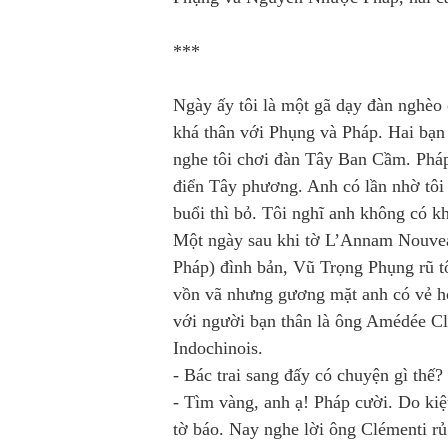
***
Ngày ấy tôi là một gã dạy đàn nghèo
khá thân với Phụng và Pháp. Hai bạn 
nghe tôi chơi đàn Tây Ban Cầm. Pháp 
điển Tây phương. Anh có lần nhờ tôi 
buổi thì bỏ. Tôi nghĩ anh không có k
Một ngày sau khi tờ L’Annam Nouve
Pháp) đình bản, Vũ Trọng Phụng rũ t
vồn vã nhưng gương mặt anh có vẻ hơ
với người bạn thân là ông Amédée Cl
Indochinois.
- Bác trai sang đấy có chuyện gì thế?
- Tìm vàng, anh ạ! Pháp cười. Do kiệt
tờ báo. Nay nghe lời ông Clémenti r