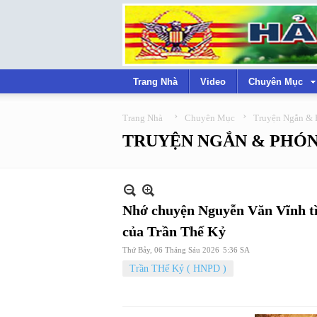
Trang Nhà
Video
Chuyên Mục
›
›
Trang Nhà
Chuyên Mục
Truyện Ngắn & 
TRUYỆN NGẮN & PHÓN
Nhớ chuyện Nguyễn Văn Vĩnh tì
của Trần Thế Kỷ
Thứ Bảy, 06 Tháng Sáu 2026
5:36 SA
Trần THế Kỷ ( HNPD )