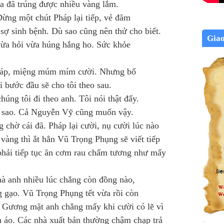
ta đã trúng được nhiều vàng lắm.
Dừng một chút Pháp lại tiếp, vẻ đăm
 sợ sinh bệnh. Dù sao cũng nên thử cho biết.
Gia
vừa hỏi vừa húng hắng ho. Sức khỏe
 đáp, miệng múm mím cười. Nhưng bố
i bước đầu sẽ cho tôi theo sau.
chúng tôi đi theo anh. Tôi nói thật đấy.
hứ sao. Cả Nguyễn Vỹ cũng muốn vậy.
 chờ cái đã. Pháp lại cười, nụ cười lúc nào
àng thì ắt hẳn Vũ Trọng Phụng sẽ viết tiếp
phải tiếp tục ăn cơm rau chấm tương như mấy
 nhà anh nhiều lúc chẳng còn đồng nào,
ng gạo. Vũ Trọng Phụng tết vừa rồi còn
 Gương mặt anh chẳng mấy khi cười có lẽ vì
m áo. Các nhà xuất bản thường chậm chạp trả