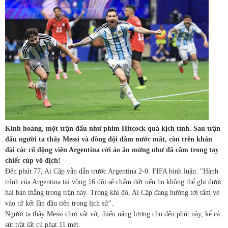
Kinh hoàng, một trận đấu như phim Hitcock quá kịch tính. Sau trận
đấu người ta thấy Messi và đồng đội đẫm nước mắt, còn trên khán
đài các cổ động viên Argentina cởi áo ăn mừng như đã cầm trong tay
chiếc cúp vô địch!
Đến phút 77, Ai Cập vẫn dẫn trước Argentina 2-0. FIFA bình luận: "Hành
trình của Argentina tại vòng 16 đội sẽ chấm dứt nếu họ không thể ghi được
hai bàn thắng trong trận này. Trong khi đó, Ai Cập đang hướng tới tấm vé
vào tứ kết lần đầu tiên trong lịch sử".
Người ta thấy Messi chơi vật vờ, thiếu năng lượng cho đến phút này, kể cả
sút trật lất cú phạt 11 mét.