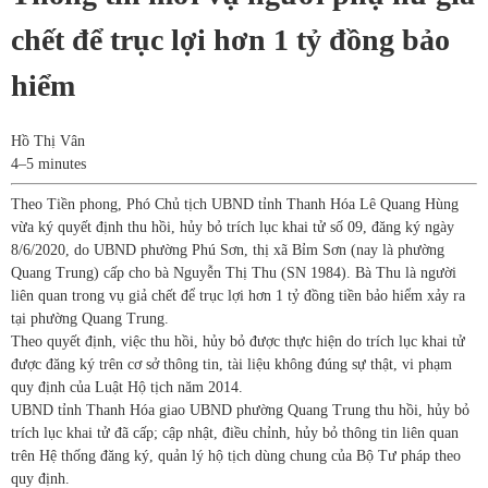
chết để trục lợi hơn 1 tỷ đồng bảo
hiểm
Hồ Thị Vân
4–5 minutes
Theo Tiền phong, Phó Chủ tịch UBND tỉnh Thanh Hóa Lê Quang Hùng
vừa ký quyết định thu hồi, hủy bỏ trích lục khai tử số 09, đăng ký ngày
8/6/2020, do UBND phường Phú Sơn, thị xã Bỉm Sơn (nay là phường
Quang Trung) cấp cho bà Nguyễn Thị Thu (SN 1984). Bà Thu là người
liên quan trong vụ giả chết để trục lợi hơn 1 tỷ đồng tiền bảo hiểm xảy ra
tại phường Quang Trung.
Theo quyết định, việc thu hồi, hủy bỏ được thực hiện do trích lục khai tử
được đăng ký trên cơ sở thông tin, tài liệu không đúng sự thật, vi phạm
quy định của Luật Hộ tịch năm 2014.
UBND tỉnh Thanh Hóa giao UBND phường Quang Trung thu hồi, hủy bỏ
trích lục khai tử đã cấp; cập nhật, điều chỉnh, hủy bỏ thông tin liên quan
trên Hệ thống đăng ký, quản lý hộ tịch dùng chung của Bộ Tư pháp theo
quy định.