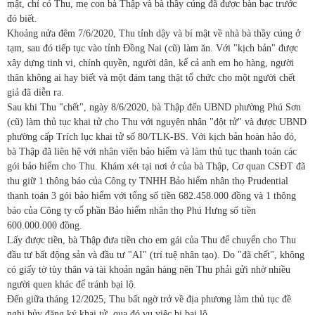
mật, chỉ có Thu, mẹ con bà Thập và bà thầy cúng đã được bàn bạc trước
đó biết.
Khoảng nửa đêm 7/6/2020, Thu tỉnh dậy và bí mật về nhà bà thầy cúng ở
tạm, sau đó tiếp tục vào tỉnh Đồng Nai (cũ) làm ăn. Với "kịch bản" được
xây dựng tinh vi, chính quyền, người dân, kể cả anh em họ hàng, người
thân không ai hay biết và một đám tang thật tổ chức cho một người chết
giả đã diễn ra.
Sau khi Thu "chết", ngày 8/6/2020, bà Thập đến UBND phường Phú Sơn
(cũ) làm thủ tục khai tử cho Thu với nguyên nhân "đột tử" và được UBND
phường cấp Trích lục khai tử số 80/TLK-BS. Với kịch bản hoàn hảo đó,
bà Thập đã liên hệ với nhân viên bảo hiểm và làm thủ tục thanh toán các
gói bảo hiểm cho Thu. Khám xét tại nơi ở của bà Thập, Cơ quan CSĐT đã
thu giữ 1 thông báo của Công ty TNHH Bảo hiểm nhân thọ Prudential
thanh toán 3 gói bảo hiểm với tổng số tiền 682.458.000 đồng và 1 thông
báo của Công ty cổ phần Bảo hiểm nhân thọ Phú Hưng số tiền
600.000.000 đồng.
Lấy được tiền, bà Thập đưa tiền cho em gái của Thu để chuyển cho Thu
đầu tư bất động sản và đầu tư "AI" (trí tuệ nhân tạo). Do "đã chết", không
có giấy tờ tùy thân và tài khoản ngân hàng nên Thu phải gửi nhờ nhiều
người quen khác để tránh bại lộ.
Đến giữa tháng 12/2025, Thu bất ngờ trở về địa phương làm thủ tục đề
nghị hủy đăng ký khai tử, qua đó vụ việc bị bại lộ.