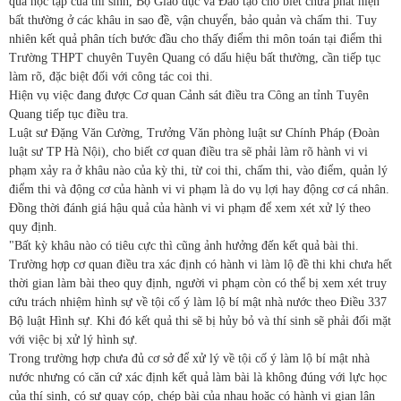
quả học tập của thí sinh, Bộ Giáo dục và Đào tạo cho biết chưa phát hiện
bất thường ở các khâu in sao đề, vận chuyển, bảo quản và chấm thi. Tuy
nhiên kết quả phân tích bước đầu cho thấy điểm thi môn toán tại điểm thi
Trường THPT chuyên Tuyên Quang có dấu hiệu bất thường, cần tiếp tục
làm rõ, đặc biệt đối với công tác coi thi.
Hiện vụ việc đang được Cơ quan Cảnh sát điều tra Công an tỉnh Tuyên
Quang tiếp tục điều tra.
Luật sư Đặng Văn Cường, Trưởng Văn phòng luật sư Chính Pháp (Đoàn
luật sư TP Hà Nội), cho biết cơ quan điều tra sẽ phải làm rõ hành vi vi
phạm xảy ra ở khâu nào của kỳ thi, từ coi thi, chấm thi, vào điểm, quản lý
điểm thi và động cơ của hành vi vi phạm là do vụ lợi hay động cơ cá nhân.
Đồng thời đánh giá hậu quả của hành vi vi phạm để xem xét xử lý theo
quy định.
"Bất kỳ khâu nào có tiêu cực thì cũng ảnh hưởng đến kết quả bài thi.
Trường hợp cơ quan điều tra xác định có hành vi làm lộ đề thi khi chưa hết
thời gian làm bài theo quy định, người vi phạm còn có thể bị xem xét truy
cứu trách nhiệm hình sự về tội cố ý làm lộ bí mật nhà nước theo Điều 337
Bộ luật Hình sự. Khi đó kết quả thi sẽ bị hủy bỏ và thí sinh sẽ phải đối mặt
với việc bị xử lý hình sự.
Trong trường hợp chưa đủ cơ sở để xử lý về tội cố ý làm lộ bí mật nhà
nước nhưng có căn cứ xác định kết quả làm bài là không đúng với lực học
của thí sinh, có sự quay cóp, chép bài của nhau hoặc có hành vi gian lận