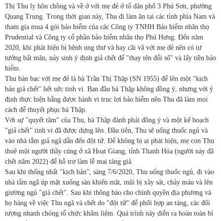
Thị Thu ly hôn chồng và về ở với mẹ đẻ ở tổ dân phố 3 Phú Sơn, phường
Quang Trung. Trong thời gian này, Thu đi làm ăn tại các tỉnh phía Nam và
tham gia mua 4 gói bảo hiểm của các Công ty TNHH Bảo hiểm nhân thọ
Prudential và Công ty cổ phần bảo hiểm nhân thọ Phú Hưng. Đến năm
2020, khi phát hiện bị bệnh ung thư và hay cãi vã với mẹ đẻ nên có tư
tưởng bất mãn, nảy sinh ý định giả chết để "thay tên đổi số" và lấy tiền bảo
hiểm.
Thu bàn bạc với mẹ đẻ là bà Trần Thị Thập (SN 1955) để lên một "kịch
bản giả chết" hết sức tinh vi. Ban đầu bà Thập không đồng ý, nhưng với ý
định thực hiện bằng được hành vi trục lợi bảo hiểm nên Thu đã làm mọi
cách để thuyết phục bà Thập.
Với sự "quyết tâm" của Thu, bà Thập đành phải đồng ý và một kế hoạch
"giả chết" tinh vi đã được dựng lên. Đầu tiên, Thu sẽ uống thuốc ngủ và
vào nhà tắm giả ngã dẫn đến đột tử. Để không bị ai phát hiện, mẹ con Thu
thuê một người thầy cúng ở xã Hoạt Giang, tỉnh Thanh Hóa (người này đã
chết năm 2022) để hỗ trợ làm lễ mai táng giả.
Sau khi thống nhất "kịch bản", sáng 7/6/2020, Thu uống thuốc ngủ, đi vào
nhà tắm ngã úp mặt xuống sàn khiến mặt, mũi bị xây sát, chảy máu và lên
giường ngủ "giả chết". Sau khi thông báo cho chính quyền địa phương và
họ hàng về việc Thu ngã và chết do "đột tử" để phối hợp an táng, các đối
tượng nhanh chóng tổ chức khâm liệm. Quá trình này diễn ra hoàn toàn bí