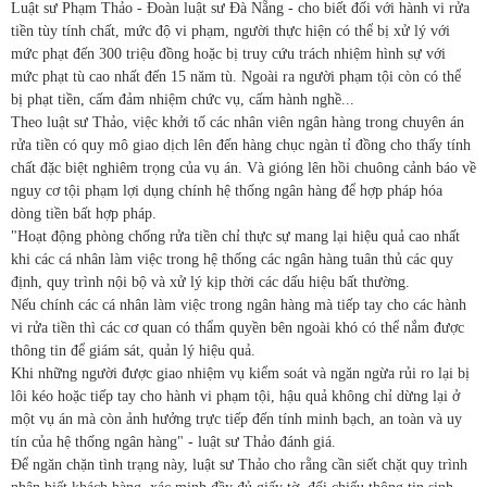
Luật sư Phạm Thảo - Đoàn luật sư Đà Nẵng - cho biết đối với hành vi rửa
tiền tùy tính chất, mức độ vi phạm, người thực hiện có thể bị xử lý với
mức phạt đến 300 triệu đồng hoặc bị truy cứu trách nhiệm hình sự với
mức phạt tù cao nhất đến 15 năm tù. Ngoài ra người phạm tội còn có thể
bị phạt tiền, cấm đảm nhiệm chức vụ, cấm hành nghề...
Theo luật sư Thảo, việc khởi tố các nhân viên ngân hàng trong chuyên án
rửa tiền có quy mô giao dịch lên đến hàng chục ngàn tỉ đồng cho thấy tính
chất đặc biệt nghiêm trọng của vụ án. Và gióng lên hồi chuông cảnh báo về
nguy cơ tội phạm lợi dụng chính hệ thống ngân hàng để hợp pháp hóa
dòng tiền bất hợp pháp.
"Hoạt động phòng chống rửa tiền chỉ thực sự mang lại hiệu quả cao nhất
khi các cá nhân làm việc trong hệ thống các ngân hàng tuân thủ các quy
định, quy trình nội bộ và xử lý kịp thời các dấu hiệu bất thường.
Nếu chính các cá nhân làm việc trong ngân hàng mà tiếp tay cho các hành
vi rửa tiền thì các cơ quan có thẩm quyền bên ngoài khó có thể nắm được
thông tin để giám sát, quản lý hiệu quả.
Khi những người được giao nhiệm vụ kiểm soát và ngăn ngừa rủi ro lại bị
lôi kéo hoặc tiếp tay cho hành vi phạm tội, hậu quả không chỉ dừng lại ở
một vụ án mà còn ảnh hưởng trực tiếp đến tính minh bạch, an toàn và uy
tín của hệ thống ngân hàng" - luật sư Thảo đánh giá.
Để ngăn chặn tình trạng này, luật sư Thảo cho rằng cần siết chặt quy trình