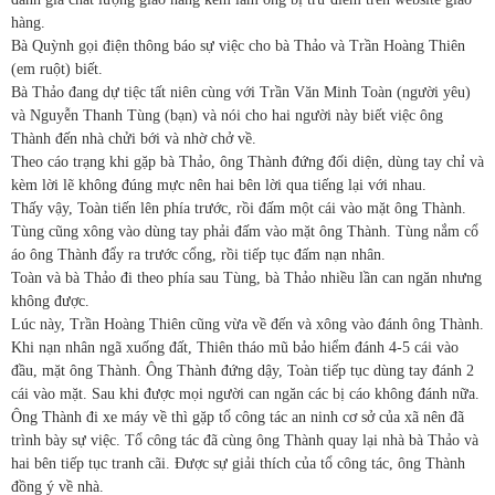
hàng.
Bà Quỳnh gọi điện thông báo sự việc cho bà Thảo và Trần Hoàng Thiên
(em ruột) biết.
Bà Thảo đang dự tiệc tất niên cùng với Trần Văn Minh Toàn (người yêu)
và Nguyễn Thanh Tùng (bạn) và nói cho hai người này biết việc ông
Thành đến nhà chửi bới và nhờ chở về.
Theo cáo trạng khi gặp bà Thảo, ông Thành đứng đối diện, dùng tay chỉ và
kèm lời lẽ không đúng mực nên hai bên lời qua tiếng lại với nhau.
Thấy vậy, Toàn tiến lên phía trước, rồi đấm một cái vào mặt ông Thành.
Tùng cũng xông vào dùng tay phải đấm vào mặt ông Thành. Tùng nắm cổ
áo ông Thành đẩy ra trước cổng, rồi tiếp tục đấm nạn nhân.
Toàn và bà Thảo đi theo phía sau Tùng, bà Thảo nhiều lần can ngăn nhưng
không được.
Lúc này, Trần Hoàng Thiên cũng vừa về đến và xông vào đánh ông Thành.
Khi nạn nhân ngã xuống đất, Thiên tháo mũ bảo hiểm đánh 4-5 cái vào
đầu, mặt ông Thành. Ông Thành đứng dậy, Toàn tiếp tục dùng tay đánh 2
cái vào mặt. Sau khi được mọi người can ngăn các bị cáo không đánh nữa.
Ông Thành đi xe máy về thì gặp tổ công tác an ninh cơ sở của xã nên đã
trình bày sự việc. Tổ công tác đã cùng ông Thành quay lại nhà bà Thảo và
hai bên tiếp tục tranh cãi. Được sự giải thích của tổ công tác, ông Thành
đồng ý về nhà.