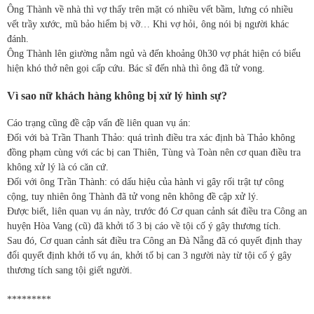
Ông Thành về nhà thì vợ thấy trên mặt có nhiều vết bầm, lưng có nhiều
vết trầy xước, mũ bảo hiểm bị vỡ… Khi vợ hỏi, ông nói bị người khác
đánh.
Ông Thành lên giường nằm ngủ và đến khoảng 0h30 vợ phát hiện có biểu
hiện khó thở nên gọi cấp cứu. Bác sĩ đến nhà thì ông đã tử vong.
Vì sao nữ khách hàng không bị xử lý hình sự?
Cáo trạng cũng đề cập vấn đề liên quan vụ án:
Đối với bà Trần Thanh Thảo: quá trình điều tra xác định bà Thảo không
đồng phạm cùng với các bị can Thiên, Tùng và Toàn nên cơ quan điều tra
không xử lý là có căn cứ.
Đối với ông Trần Thành: có dấu hiệu của hành vi gây rối trật tự công
cộng, tuy nhiên ông Thành đã tử vong nên không đề cập xử lý.
Được biết, liên quan vụ án này, trước đó Cơ quan cảnh sát điều tra Công an
huyện Hòa Vang (cũ) đã khởi tố 3 bị cáo về tội cố ý gây thương tích.
Sau đó, Cơ quan cảnh sát điều tra Công an Đà Nẵng đã có quyết định thay
đổi quyết định khởi tố vụ án, khởi tố bị can 3 người này từ tội cố ý gây
thương tích sang tội giết người.
*********