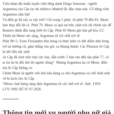
Trên khán đài huấn luyện viên lừng danh Diego Simeone - người
Argentina của Câu lạc bộ Atlético Madrid lắc đầu chán nản. Cổ động viên
Argentina câm bặt!
Và điều gì đã xảy ra vậy trời? Chỉ trong 5 phút, từ phút 79 đến 83, Messi
làm thay đổi tất cả. Phút 79, Messi có quả tạt bên cánh trái rất chính xác để
Romero đánh đầu tung lưới Ai Cập. Phút 83 Messi ghi bàn gỡ hòa 2/2.
Thiên tài Messi rực sáng, Argentina từ cõi chết trở về.
Phút 90+2, Enzo Fernandez đón bóng và thực hiện cú dứt điểm đưa bóng
trở lại hướng cũ, găm thẳng vào góc xa khung thành. Các Pharaon Ai Cập
bị kết liễu tức tưởi.
Ai Cập đã chơi một trận cực hay, dẫn trước 2 bàn cho đến tận phút 77, có
ai tin họ bị đối thủ lội ngược dòng?
Nhưng Argentina lại có Messi, điều
mà Ai Cập không có.
Chính Messi là người viết nên bản hùng ca cho Argentina và viết luôn một
vở bi kịch cho Ai Cập.
*Messi chợt bừng sáng đưa Argentina từ cõi chết trở về. Ảnh: FIFA
LƯU NHI DŨ
07.07.2026
*********
Thông tin mới vụ người phụ nữ giả