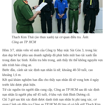
Thạch Kim Thái (áo thun xanh) tại cơ quan điều tra. Ảnh:
Công an TP HCM
Hôm 3/7, nhân viên vệ sinh của Công ty May mặc Sài Gòn 3, trong lúc
dọn dẹp bờ kè phía sau doanh nghiệp đã phát hiện một bao tải xanh lẫn
trong đám lục bình. Kiểm tra bên trong, anh thấy thi thể không nguyên vẹn
nên trình báo công an.
Bước đầu, cảnh sát xác định nạn nhân là nữ, khoảng 40-50 tuổi, cao
khoảng 1,6 m.
Kết quả khám nghiệm ban đầu cho thấy nạn nhân đã tử vong hơn 4 ngày
trước khi được phát hiện.
Từ các nguồn tin người dân cung cấp, Công an TP HCM sau đó xác định
nạn nhân là người phụ nữ 45 tuổi, ở khu vực tỉnh Bình Dương cũ.
Chỉ 3 giờ sau khi xác định được danh tính nạn nhân bị phi tang xác, cơ
quan Cảnh sát điều tra Công an TP HCM đã làm rõ và bắt giữ Thạch Kim