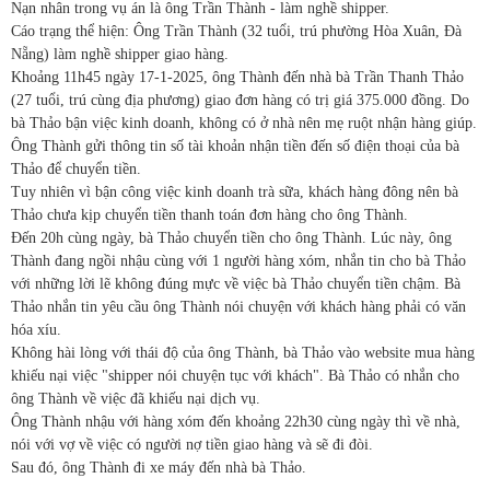
Nạn nhân trong vụ án là ông Trần Thành - làm nghề shipper.
Cáo trạng thể hiện: Ông Trần Thành (32 tuổi, trú phường Hòa Xuân, Đà
Nẵng) làm nghề shipper giao hàng.
Khoảng 11h45 ngày 17-1-2025, ông Thành đến nhà bà Trần Thanh Thảo
(27 tuổi, trú cùng địa phương) giao đơn hàng có trị giá 375.000 đồng. Do
bà Thảo bận việc kinh doanh, không có ở nhà nên mẹ ruột nhận hàng giúp.
Ông Thành gửi thông tin số tài khoản nhận tiền đến số điện thoại của bà
Thảo để chuyển tiền.
Tuy nhiên vì bận công việc kinh doanh trà sữa, khách hàng đông nên bà
Thảo chưa kịp chuyển tiền thanh toán đơn hàng cho ông Thành.
Đến 20h cùng ngày, bà Thảo chuyển tiền cho ông Thành. Lúc này, ông
Thành đang ngồi nhậu cùng với 1 người hàng xóm, nhắn tin cho bà Thảo
với những lời lẽ không đúng mực về việc bà Thảo chuyển tiền chậm. Bà
Thảo nhắn tin yêu cầu ông Thành nói chuyện với khách hàng phải có văn
hóa xíu.
Không hài lòng với thái độ của ông Thành, bà Thảo vào website mua hàng
khiếu nại việc "shipper nói chuyện tục với khách". Bà Thảo có nhắn cho
ông Thành về việc đã khiếu nại dịch vụ.
Ông Thành nhậu với hàng xóm đến khoảng 22h30 cùng ngày thì về nhà,
nói với vợ về việc có người nợ tiền giao hàng và sẽ đi đòi.
Sau đó, ông Thành đi xe máy đến nhà bà Thảo.