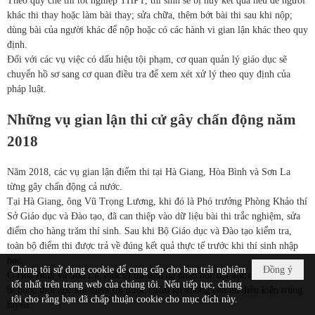
Theo quy chế thi tốt nghiệp THPT, thí sinh sẽ bị hủy kết quả nếu để người
khác thi thay hoặc làm bài thay; sửa chữa, thêm bớt bài thi sau khi nộp;
dùng bài của người khác để nộp hoặc có các hành vi gian lận khác theo quy
định.
Đối với các vụ việc có dấu hiệu tội phạm, cơ quan quản lý giáo dục sẽ
chuyển hồ sơ sang cơ quan điều tra để xem xét xử lý theo quy định của
pháp luật.
Những vụ gian lận thi cử gây chấn động năm
2018
Năm 2018, các vụ gian lận điểm thi tại Hà Giang, Hòa Bình và Sơn La
từng gây chấn động cả nước.
Tại Hà Giang, ông Vũ Trọng Lương, khi đó là Phó trưởng Phòng Khảo thí
Sở Giáo dục và Đào tạo, đã can thiệp vào dữ liệu bài thi trắc nghiệm, sửa
điểm cho hàng trăm thí sinh. Sau khi Bộ Giáo dục và Đào tạo kiểm tra,
toàn bộ điểm thi được trả về đúng kết quả thực tế trước khi thí sinh nhập
học.
Chúng tôi sử dụng cookie để cung cấp cho bạn trải nghiệm
Đồng ý
Ở Hòa Bình và Sơn La, một số thí sinh đã nhập học đại học nhưng sau đó
tốt nhất trên trang web của chúng tôi. Nếu tiếp tục, chúng
bị buộc thôi học khi điểm thi được chấm lại không còn đủ điều kiện trúng
tôi cho rằng bạn đã chấp thuận cookie cho mục đích này.
tuyển.