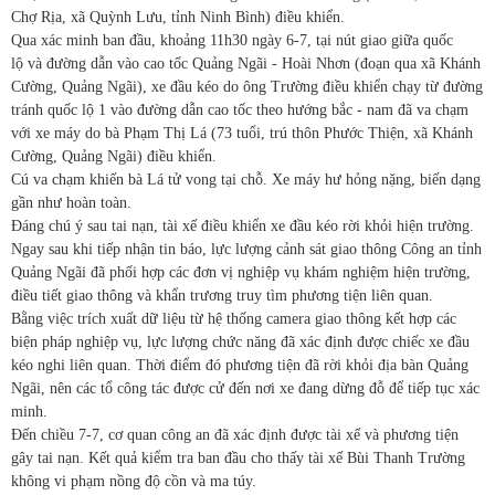
Chợ Rịa, xã Quỳnh Lưu, tỉnh Ninh Bình) điều khiển.
Qua xác minh ban đầu, khoảng 11h30 ngày 6-7, tại nút giao giữa quốc
lộ và đường dẫn vào cao tốc Quảng Ngãi - Hoài Nhơn (đoạn qua xã Khánh
Cường, Quảng Ngãi), xe đầu kéo do ông Trường điều khiển chạy từ đường
tránh quốc lộ 1 vào đường dẫn cao tốc theo hướng bắc - nam đã va chạm
với xe máy do bà Phạm Thị Lá (73 tuổi, trú thôn Phước Thiện, xã Khánh
Cường, Quảng Ngãi) điều khiển.
Cú va chạm khiến bà Lá tử vong tại chỗ. Xe máy hư hỏng nặng, biến dạng
gần như hoàn toàn.
Đáng chú ý sau tai nạn, tài xế điều khiển xe đầu kéo rời khỏi hiện trường.
Ngay sau khi tiếp nhận tin báo, lực lượng cảnh sát giao thông Công an tỉnh
Quảng Ngãi đã phối hợp các đơn vị nghiệp vụ khám nghiệm hiện trường,
điều tiết giao thông và khẩn trương truy tìm phương tiện liên quan.
Bằng việc trích xuất dữ liệu từ hệ thống camera giao thông kết hợp các
biện pháp nghiệp vụ, lực lượng chức năng đã xác định được chiếc xe đầu
kéo nghi liên quan. Thời điểm đó phương tiện đã rời khỏi địa bàn Quảng
Ngãi, nên các tổ công tác được cử đến nơi xe đang dừng đỗ để tiếp tục xác
minh.
Đến chiều 7-7, cơ quan công an đã xác định được tài xế và phương tiện
gây tai nạn. Kết quả kiểm tra ban đầu cho thấy tài xế Bùi Thanh Trường
không vi phạm nồng độ cồn và ma túy.