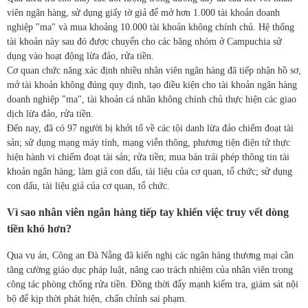
viên ngân hàng, sử dụng giấy tờ giả để mở hơn 1.000 tài khoản doanh
nghiệp "ma" và mua khoảng 10.000 tài khoản không chính chủ. Hệ thống
tài khoản này sau đó được chuyển cho các băng nhóm ở Campuchia sử
dụng vào hoạt động lừa đảo, rửa tiền.
Cơ quan chức năng xác định nhiều nhân viên ngân hàng đã tiếp nhận hồ sơ,
mở tài khoản không đúng quy định, tạo điều kiện cho tài khoản ngân hàng
doanh nghiệp "ma", tài khoản cá nhân không chính chủ thực hiện các giao
dịch lừa đảo, rửa tiền.
Đến nay, đã có 97 người bị khởi tố về các tội danh lừa đảo chiếm đoạt tài
sản; sử dụng mạng máy tính, mạng viễn thông, phương tiện điện tử thực
hiện hành vi chiếm đoạt tài sản; rửa tiền; mua bán trái phép thông tin tài
khoản ngân hàng; làm giả con dấu, tài liệu của cơ quan, tổ chức; sử dụng
con dấu, tài liệu giả của cơ quan, tổ chức.
Vì sao nhân viên ngân hàng tiếp tay khiến việc truy vết dòng
tiền khó hơn?
Qua vụ án, Công an Đà Nẵng đã kiến nghị các ngân hàng thương mại cần
tăng cường giáo dục pháp luật, nâng cao trách nhiệm của nhân viên trong
công tác phòng chống rửa tiền. Đồng thời đẩy mạnh kiểm tra, giám sát nội
bộ để kịp thời phát hiện, chấn chỉnh sai phạm.