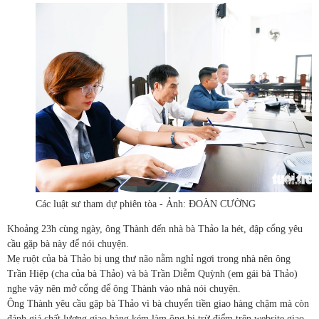
Các luật sư tham dự phiên tòa - Ảnh: ĐOÀN CƯỜNG
Khoảng 23h cùng ngày, ông Thành đến nhà bà Thảo la hét, đập cổng yêu
cầu gặp bà này để nói chuyện.
Mẹ ruột của bà Thảo bị ung thư não nằm nghỉ ngơi trong nhà nên ông
Trần Hiệp (cha của bà Thảo) và bà Trần Diễm Quỳnh (em gái bà Thảo)
nghe vậy nên mở cổng để ông Thành vào nhà nói chuyện.
Ông Thành yêu cầu gặp bà Thảo vì bà chuyển tiền giao hàng chậm mà còn
đánh giá chất lượng giao hàng kém làm ông bị trừ điểm trên website giao