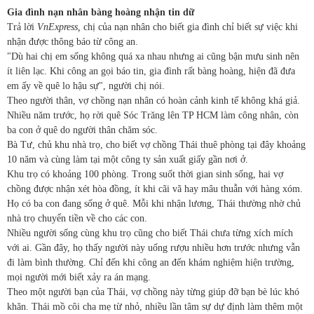
Gia đình nạn nhân bàng hoàng nhận tin dữ
Trả lời
VnExpress,
chị của nạn nhân cho biết gia đình chỉ biết sự việc khi
nhận được thông báo từ công an.
"Dù hai chị em sống không quá xa nhau nhưng ai cũng bận mưu sinh nên
ít liên lạc. Khi công an gọi báo tin, gia đình rất bàng hoàng, hiện đã đưa
em ấy về quê lo hậu sự", người chị nói.
Theo người thân, vợ chồng nạn nhân có hoàn cảnh kinh tế không khá giả.
Nhiều năm trước, họ rời quê Sóc Trăng lên TP HCM làm công nhân, còn
ba con ở quê do người thân chăm sóc.
Bà Tư, chủ khu nhà trọ, cho biết vợ chồng Thái thuê phòng tại đây khoảng
10 năm và cùng làm tại một công ty sản xuất giấy gần nơi ở.
Khu trọ có khoảng 100 phòng. Trong suốt thời gian sinh sống, hai vợ
chồng được nhận xét hòa đồng, ít khi cãi vã hay mâu thuẫn với hàng xóm.
Họ có ba con đang sống ở quê. Mỗi khi nhận lương, Thái thường nhờ chủ
nhà trọ chuyển tiền về cho các con.
Nhiều người sống cùng khu trọ cũng cho biết Thái chưa từng xích mích
với ai. Gần đây, họ thấy người này uống rượu nhiều hơn trước nhưng vẫn
đi làm bình thường. Chỉ đến khi công an đến khám nghiệm hiện trường,
mọi người mới biết xảy ra án mạng.
Theo một người bạn của Thái, vợ chồng này từng giúp đỡ bạn bè lúc khó
khăn. Thái mồ côi cha mẹ từ nhỏ, nhiều lần tâm sự dự định làm thêm một