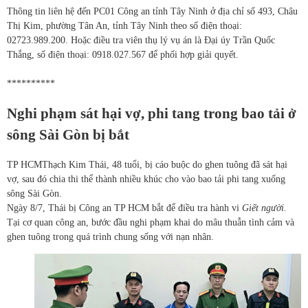
Thông tin liên hệ đến PC01 Công an tỉnh Tây Ninh ở địa chỉ số 493, Châu
Thị Kim, phường Tân An, tỉnh Tây Ninh theo số điện thoại:
02723.989.200. Hoặc điều tra viên thụ lý vụ án là Đại úy Trần Quốc
Thắng, số điện thoại: 0918.027.567 để phối hợp giải quyết.
**********
Nghi phạm sát hại vợ, phi tang trong bao tải ở
sông Sài Gòn bị bắt
TP HCM
Thạch Kim Thái, 48 tuổi, bị cáo buộc do ghen tuông đã sát hại
vợ, sau đó chia thi thể thành nhiều khúc cho vào bao tải phi tang xuống
sông Sài Gòn.
Ngày 8/7, Thái bị Công an TP HCM bắt để điều tra hành vi
Giết người.
Tại cơ quan công an, bước đầu nghi phạm khai do mâu thuẫn tình cảm và
ghen tuông trong quá trình chung sống với nạn nhân.