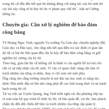
trong thi cử dẫn đến kết quả thi không đúng với năng lực của thí sinh thì
các bài này cũng sẽ bị hủy bỏ do vi phạm quy chế thi", luật sư Cường
thông tin.
Chuyên gia: Cần xử lý nghiêm để bảo đảm
công bằng
TS Hoàng Ngọc Vinh, nguyên Vụ trưởng Vụ Giáo dục chuyên nghiệp (Bộ
Giáo dục và Đào tạo), cho rằng nếu kết quả điều tra xác định có gian lận
thì tất cả bài thi liên quan đều cần bị hủy để bảo đảm công bằng và giữ
nghiêm kỷ cương của kỳ thi.
Theo ông, gian lận thi cử không chỉ là hành vi của người hỗ trợ mà còn
cần có sự tiếp nhận của thí sinh. Vì vậy cơ quan chức năng cần làm rõ
trách nhiệm của từng cá nhân, thay vì chỉ xem xét một phía.
Ông cũng cho rằng trường chuyên là nơi đào tạo học sinh có năng lực,
được Nhà nước đầu tư lớn nên càng phải đề cao tính trung thực và sự minh
bạch trong thi cử.
Từ vụ việc tại Tuyên Quang, ông Vinh kiến nghị các địa phương tiếp tục
rà soát toàn bộ quy trình tổ chức kỳ thi, từ bảo quản đề, coi thi, làm phách,
chấm thi đến đối chiếu dữ liệu và trách nhiệm của từng cấp quản lý.