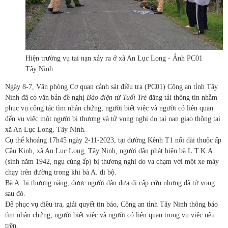
Hiện trường vụ tai nạn xảy ra ở xã An Lục Long - Ảnh PC01
Tây Ninh
Ngày 8-7, Văn phòng Cơ quan cảnh sát điều tra (PC01) Công an tỉnh Tây
Ninh đã có văn bản đề nghị
Báo điện tử Tuổi Trẻ
đăng tải thông tin nhằm
phục vụ công tác tìm nhân chứng, người biết việc và người có liên quan
đến vụ việc một người bị thương và tử vong nghi do tai nạn giao thông tại
xã An Lục Long, Tây Ninh.
Cụ thể khoảng 17h45 ngày 2-11-2023, tại đường Kênh T1 nối dài thuộc ấp
Cầu Kinh, xã An Lục Long, Tây Ninh, người dân phát hiện bà L.T.K.A.
(sinh năm 1942, ngụ cùng ấp) bị thương nghi do va chạm với một xe máy
chạy trên đường trong khi bà A. đi bộ.
Bà A. bị thương nặng, được người dân đưa đi cấp cứu nhưng đã tử vong
sau đó.
Để phục vụ điều tra, giải quyết tin báo, Công an tỉnh Tây Ninh thông báo
tìm nhân chứng, người biết việc và người có liên quan trong vụ việc nêu
trên.