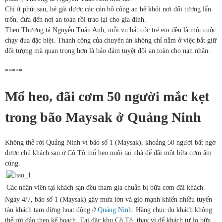
Chỉ ít phút sau, bé gái được các cán bộ công an bế khỏi nơi đối tượng lẩn
trốn, đưa đến nơi an toàn rồi trao lại cho gia đình.
Theo Thượng tá Nguyễn Tuấn Anh, mỗi vụ bắt cóc trẻ em đều là một cuộc
chạy đua đặc biệt. Thành công của chuyên án không chỉ nằm ở việc bắt giữ
đối tượng mà quan trọng hơn là bảo đảm tuyệt đối an toàn cho nạn nhân.
*****
Mổ heo, đãi cơm 50 người mắc kẹt
trong bão Maysak ở Quảng Ninh
Không thể rời Quảng Ninh vì bão số 1 (Maysak), khoảng 50 người bất ngờ
được chủ khách sạn ở Cô Tô mổ heo nuôi tại nhà để đãi một bữa cơm ấm
cúng.
Các nhân viên tại khách sạn đều tham gia chuẩn bị bữa cơm đãi khách.
Ngày 4/7, bão số 1 (Maysak) gây mưa lớn và gió mạnh khiến nhiều tuyến
tàu khách tạm dừng hoạt động ở
Quảng Ninh
. Hàng chục du khách không
thể rời đảo theo kế hoạch. Tại đặc khu Cô Tô, thay vì để khách tự lo bữa