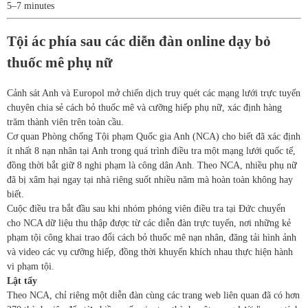
5–7 minutes
Tội ác phía sau các diễn đàn online dạy bỏ
thuốc mê phụ nữ
Cảnh sát Anh và Europol mở chiến dịch truy quét các mạng lưới trực tuyến
chuyên chia sẻ cách bỏ thuốc mê và cưỡng hiếp phụ nữ, xác định hàng
trăm thành viên trên toàn cầu.
Cơ quan Phòng chống Tội phạm Quốc gia Anh (NCA) cho biết đã xác định
ít nhất 8 nạn nhân tại Anh trong quá trình điều tra một mạng lưới quốc tế,
đồng thời bắt giữ 8 nghi phạm là công dân Anh. Theo NCA, nhiều phụ nữ
đã bị xâm hại ngay tại nhà riêng suốt nhiều năm mà hoàn toàn không hay
biết.
Cuộc điều tra bắt đầu sau khi nhóm phóng viên điều tra tại Đức chuyển
cho NCA dữ liệu thu thập được từ các diễn đàn trực tuyến, nơi những kẻ
phạm tội công khai trao đổi cách bỏ thuốc mê nạn nhân, đăng tải hình ảnh
và video các vụ cưỡng hiếp, đồng thời khuyến khích nhau thực hiện hành
vi phạm tội.
Lật tẩy
Theo NCA, chỉ riêng một diễn đàn cùng các trang web liên quan đã có hơn