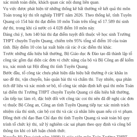
xác minh toàn diện, khách quan các nội dung liên quan.
Vụ việc được phát hiện từ những thống kê bất thường về kết quả thi môn
Toán trong kỳ thi tốt nghiệp THPT năm 2026. Theo thống kê, tỉnh Tuyên
Quang có 154 bài thi đạt điểm 10 môn Toán trên tổng số 17.589 thí sinh
dự thi, trong khi cả nước có 4.028 điểm 10 môn này.
Đáng chú ý, hơn 140 bài thi đạt điểm tuyệt đối thuộc về học sinh Trường
THPT chuyên Tuyên Quang, chiếm trên 95% tổng số điểm 10 của toàn
tỉnh. Bảy điểm 10 còn lại xuất hiện rải rác ở các điểm thi khác.
Trước những dấu hiệu bất thường, Bộ Giáo dục & Đào tạo đã thành lập tổ
công tác gồm đại diện các đơn vị chức năng của bộ và Bộ Công an để kiểm
tra, xác minh tại Hội đồng thi tỉnh Tuyên Quang.
Bước đầu, tổ công tác chưa phát hiện dấu hiệu bất thường ở các khâu in
sao đề thi, vận chuyển, bảo quản bài thi và chấm thi. Tuy nhiên, qua phân
tích dữ liệu và xác minh sơ bộ, tổ công tác nhận định kết quả thi môn Toán
tại điểm thi Trường THPT chuyên Tuyên Quang có dấu hiệu bất thường,
cần tiếp tục làm rõ, đặc biệt đối với công tác coi thi nên đã đề nghị các đơn
vị thuộc Bộ Công an, Công an tỉnh Tuyên Quang tiếp tục xác minh trách
nhiệm của thí sinh, cán bộ coi thi và các cá nhân liên quan nếu có vi phạm.
Đồng thời chỉ đạo Ban Chỉ đạo thi tỉnh Tuyên Quang rà soát toàn bộ quy
trình tổ chức kỳ thi, xử lý nghiêm các sai phạm theo quy định và công bố
thông tin khi có kết luận chính thức.