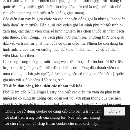
270 thành viên đến từ nhiều quốc gia, tạo thành một mạng lưới "mang tính
quốc tế". Tuy nhiên, giới chức tin rằng đây mới chỉ là một phần rất nhỏ
của vấn nạn đang phổ biến trên không gian mạng.
Các diễn đàn này bị giới chức và các nhà vận động gọi là những "học viện
hiếp dâm" trực tuyến. Bên dưới các video ghi lại cảnh phụ nữ bất tỉnh bị
xâm hại, các thành viên chia sẻ kinh nghiệm lựa chọn thuốc an thần, cách
pha thuốc, liều lượng... và cách phối hợp phạm tội, phương thức che giấu
dấu vết và tránh sự phát hiện của cơ quan điều tra. Nhiều kẻ còn đăng tải
hình ảnh, video các vụ cưỡng hiếp để khoe "thành tích" và cổ vũ thành
viên khác làm theo.
Chỉ riêng trong tháng 2, một trang web bệnh hoạn đã thu hút tới 62 triệu
lượt xem. Một "học viện hiếp dâm" khác còn hướng dẫn thành viên cách
mua các loại "chất gây ngủ", được quảng cáo có thể giao đến bất kỳ quốc
gia nào với giá khoảng 130 bảng Anh.
Từ diễn đàn công khai đến các nhóm mã hóa
Phó Giám đốc NCA Nigel Leary cho biết các điều tra viên đã phát hiện
nhiều kẻ có cùng tư tưởng cực đoan kết nối với nhau thông qua các nền
tảng trực tuyến để trao đổi chi tiết về cách thực hiện những vụ tấn công
tình dục bằng thuốc mê.
Chúng tôi sử dụng cookie để cung cấp cho bạn trải nghiệm
Đồng ý
Theo đó, nhiều người ban đầu hoạt động trên các nền tảng phổ biến hoặc
tốt nhất trên trang web của chúng tôi. Nếu tiếp tục, chúng
diễn đàn công khai, sau đó bị lôi kéo vào các nhóm nhỏ hơn và thường
tôi cho rằng bạn đã chấp thuận cookie cho mục đích này.
chuyển sang các
nền tảng mã hóa
để tiếp tục hoạt động. Những môi trường