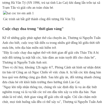
tượng Hà Văn Tý (SN 1996, trú tại tỉnh Lào Cai) khi đang lẩn trốn tại xã
Trạm Tấu và giải cứu an toàn cháu bé.
Các trinh sát bắt giữ thành công đối tượng Hà Văn Tý.
Cuộc chạy đua trong "thời gian vàng"
Kể về những giây phút nghẹt thở của chuyên án, Thượng tá Nguyễn Tuấn
Anh cho biết, cuộc truy bắt diễn ra trong nhiều giờ đồng hồ giữa thời tiết
mưa lớn, trên địa bàn miền núi hiểm trở.
"Đây là cuộc chạy đua nghẹt thở với thời gian để giải cứu Thào Thị A bị
một đối tượng lạ mặt bắt cóc, bảo đảm an toàn tuyệt đối cho cháu bé",
Thượng tá Nguyễn Tuấn Anh nói.
Theo vị chỉ huy, khoảng 12h ngày 4/7, Phòng Cảnh sát hình sự nhận được
tin báo từ Công an xã Ngọc Chiến về việc cháu A. bị bắt cóc khi đang bán
hoa quả ven đường cùng gia đình. Sau khi gây án, đối tượng nhanh chóng
đưa cháu bé rời khỏi hiện trường theo hướng tỉnh Lào Cai.
"Ngay khi tiếp nhận thông tin, chúng tôi xác định đây là vụ án đặc biệt
nghiêm trọng và là vụ bắt cóc trẻ em đầu tiên xảy ra trên địa bàn. Nạn
nhân là trẻ nhỏ, thời gian vàng để giải cứu rất ngắn. Chỉ cần chậm một
chút, mọi tình huống xấu đều có thể xảy ra", Thượng tá Nguyễn Tuấn Anh