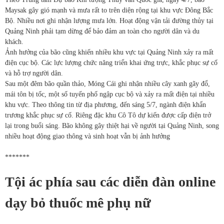
Maysak gây gió mạnh và mưa rất to trên diện rộng tại khu vực Đông Bắc
Bộ. Nhiều nơi ghi nhận lượng mưa lớn. Hoạt động vận tải đường thủy tại
Quảng Ninh phải tạm dừng để bảo đảm an toàn cho người dân và du
khách.
Ảnh hưởng của bão cũng khiến nhiều khu vực tại Quảng Ninh xảy ra mất
điện cục bộ. Các lực lượng chức năng triển khai ứng trực, khắc phục sự cố
và hỗ trợ người dân.
Sau một đêm bão quần thảo, Móng Cái ghi nhận nhiều cây xanh gãy đổ,
mái tôn bị tốc, một số tuyến phố ngập cục bộ và xảy ra mất điện tại nhiều
khu vực. Theo thông tin từ địa phương, đến sáng 5/7, ngành điện khẩn
trương khắc phục sự cố. Riêng đặc khu Cô Tô dự kiến được cấp điện trở
lại trong buổi sáng. Bão không gây thiệt hại về người tại Quảng Ninh, song
nhiều hoạt động giao thông và sinh hoạt vẫn bị ảnh hưởng
*******
Tội ác phía sau các diễn đàn online
dạy bỏ thuốc mê phụ nữ