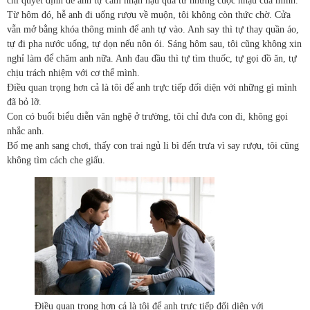
chỉ quyết định để anh tự cảm nhận hậu quả từ những cuộc nhậu của mình.
Từ hôm đó, hễ anh đi uống rượu về muộn, tôi không còn thức chờ. Cửa
vẫn mở bằng khóa thông minh để anh tự vào. Anh say thì tự thay quần áo,
tự đi pha nước uống, tự dọn nếu nôn ói. Sáng hôm sau, tôi cũng không xin
nghỉ làm để chăm anh nữa. Anh đau đầu thì tự tìm thuốc, tự gọi đồ ăn, tự
chịu trách nhiệm với cơ thể mình.
Điều quan trọng hơn cả là tôi để anh trực tiếp đối diện với những gì mình
đã bỏ lỡ.
Con có buổi biểu diễn văn nghệ ở trường, tôi chỉ đưa con đi, không gọi
nhắc anh.
Bố mẹ anh sang chơi, thấy con trai ngủ li bì đến trưa vì say rượu, tôi cũng
không tìm cách che giấu.
Điều quan trọng hơn cả là tôi để anh trực tiếp đối diện với