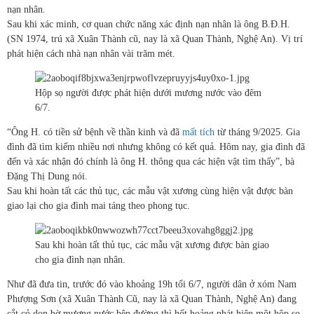
nạn nhân.
Sau khi xác minh, cơ quan chức năng xác định nạn nhân là ông B.Đ.H.
(SN 1974, trú xã Xuân Thành cũ, nay là xã Quan Thành, Nghệ An). Vị trí
phát hiện cách nhà nạn nhân vài trăm mét.
Hộp sọ người được phát hiện dưới mương nước vào đêm
6/7.
“Ông H. có tiền sử bệnh về thần kinh và đã
mất tích
từ tháng 9/2025. Gia
đình đã tìm kiếm nhiều nơi nhưng không có kết quả. Hôm nay, gia đình đã
đến và xác nhận đó chính là ông H. thông qua các hiện vật tìm thấy”, bà
Đặng Thị Dung nói.
Sau khi hoàn tất các thủ tục, các mẫu vật xương cùng hiện vật được bàn
giao lại cho gia đình mai táng theo phong tục.
Sau khi hoàn tất thủ tục, các mẫu vật xương được bàn giao
cho gia đình nạn nhân.
Như đã đưa tin, trước đó vào khoảng 19h tối 6/7, người dân ở xóm Nam
Phượng Sơn (xã Xuân Thành Cũ, nay là xã Quan Thành, Nghệ An) đang
cắt cỏ dọn bờ mương nước bên đường thì hốt hoảng phát hiện một hộp sọ