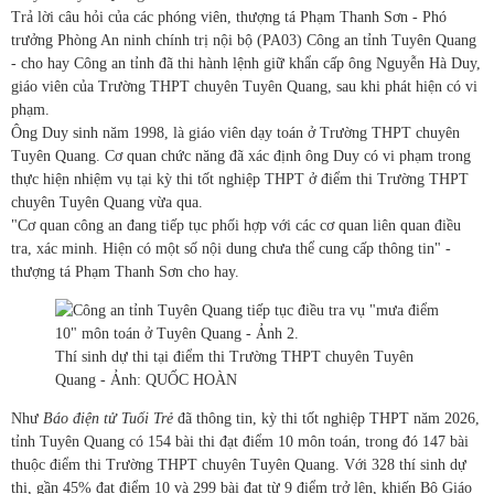
Trả lời câu hỏi của các phóng viên, thượng tá Phạm Thanh Sơn - Phó
trưởng Phòng An ninh chính trị nội bộ (PA03) Công an tỉnh Tuyên Quang
- cho hay Công an tỉnh đã thi hành lệnh giữ khẩn cấp ông Nguyễn Hà Duy,
giáo viên của Trường THPT chuyên Tuyên Quang, sau khi phát hiện có vi
phạm.
Ông Duy sinh năm 1998, là giáo viên dạy toán ở Trường THPT chuyên
Tuyên Quang. Cơ quan chức năng đã xác định ông Duy có vi phạm trong
thực hiện nhiệm vụ tại kỳ thi tốt nghiệp THPT ở điểm thi Trường THPT
chuyên Tuyên Quang vừa qua.
"Cơ quan công an đang tiếp tục phối hợp với các cơ quan liên quan điều
tra, xác minh. Hiện có một số nội dung chưa thể cung cấp thông tin" -
thượng tá Phạm Thanh Sơn cho hay.
Thí sinh dự thi tại điểm thi Trường THPT chuyên Tuyên
Quang - Ảnh: QUỐC HOÀN
Như
Báo điện tử Tuổi Trẻ
đã thông tin, kỳ thi tốt nghiệp THPT năm 2026,
tỉnh Tuyên Quang có 154 bài thi đạt điểm 10 môn toán, trong đó 147 bài
thuộc điểm thi Trường THPT chuyên Tuyên Quang. Với 328 thí sinh dự
thi, gần 45% đạt điểm 10 và 299 bài đạt từ 9 điểm trở lên, khiến Bộ Giáo