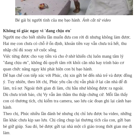
Bé gái bị người tình của mẹ bạo hành.
Ảnh cắt từ video
Không tố giác ngay vì 'đang chịu ơn'
Người mẹ cho biết nhiều lần muốn đưa con rời đi nhưng không làm được.
Hai mẹ con chưa có chỗ ở ổn định, khoản tiền vay vẫn chưa trả hết, thu
nhập chỉ đủ xoay xở cuộc sống.
Việc từng được cho vay tiền và cho ở nhờ khiến chị luôn mang tâm lý
"đang chịu ơn", không đủ quyết tâm rời khỏi căn nhà hay trình báo cơ
quan chức năng ngay khi phát hiện con bị bạo hành.
Để hạn chế con tiếp xúc với Phúc, chị xin gửi bé đến nhà trẻ và được đồng
ý. Tuy nhiên, theo lời chị, Phúc yêu cầu chị vẫn phải ở lại căn nhà để đi
làm, trả nợ. Ngoài thời gian đi làm, chị hầu như không được ra ngoài.
Dù chưa trình báo, chị Vy vẫn âm thầm thu thập chứng cứ. Mỗi lần thấy
con có thương tích, chị kiểm tra camera, sao lưu các đoạn ghi lại cảnh bạo
hành.
Theo chị, Phúc nhiều lần đánh bé nhưng chị chỉ lưu được ba video, những
lần khác chưa kịp sao lưu. Chị cũng chụp lại thương tích của con, gửi bạn
bè giữ giúp. Sau đó, bé được gửi tại nhà một cô giáo trong thời gian mẹ đi
làm.