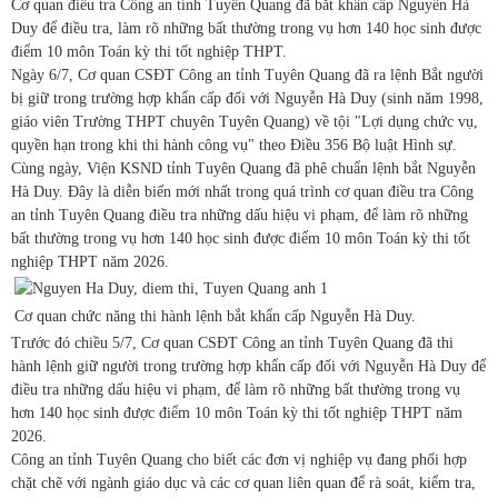
Cơ quan điều tra Công an tỉnh Tuyên Quang đã bắt khẩn cấp Nguyễn Hà
Duy để điều tra, làm rõ những bất thường trong vụ hơn 140 học sinh được
điểm 10 môn Toán kỳ thi tốt nghiệp THPT.
Ngày 6/7, Cơ quan CSĐT Công an tỉnh Tuyên Quang đã ra lệnh Bắt người
bị giữ trong trường hợp khẩn cấp đối với Nguyễn Hà Duy (sinh năm 1998,
giáo viên Trường THPT chuyên Tuyên Quang) về tội "Lợi dụng chức vụ,
quyền hạn trong khi thi hành công vụ" theo Điều 356 Bộ luật Hình sự.
Cùng ngày, Viện KSND tỉnh Tuyên Quang đã phê chuẩn lệnh bắt Nguyễn
Hà Duy. Đây là diễn biến mới nhất trong quá trình cơ quan điều tra Công
an tỉnh Tuyên Quang điều tra những dấu hiệu vi phạm, để làm rõ những
bất thường trong vụ hơn 140 học sinh được điểm 10 môn Toán kỳ thi tốt
nghiệp THPT năm 2026.
Cơ quan chức năng thi hành lệnh bắt khẩn cấp Nguyễn Hà Duy.
Trước đó chiều 5/7, Cơ quan CSĐT Công an tỉnh Tuyên Quang đã thi
hành lệnh giữ người trong trường hợp khẩn cấp đối với Nguyễn Hà Duy để
điều tra những dấu hiệu vi phạm, để làm rõ những bất thường trong vụ
hơn 140 học sinh được điểm 10 môn Toán kỳ thi tốt nghiệp THPT năm
2026.
Công an tỉnh Tuyên Quang cho biết các đơn vị nghiệp vụ đang phối hợp
chặt chẽ với ngành giáo dục và các cơ quan liên quan để rà soát, kiểm tra,