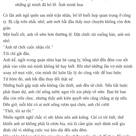
những gì mình đã bỏ lỡ. Ảnh minh họa
Có lần anh ngủ quên sau một trận nhậu, bỏ lỡ buổi họp quan trọng ở công
ty. Bị cấp trên nhắc nhở, anh mới bắt đầu thấy mọi chuyện không còn đơn
giản.
Một buổi tối, anh về sớm hơn thường lệ. Đặt chiếc túi xuống bàn, anh nói
nhỏ:
"Anh từ chối cuộc nhậu rồi."
Tôi chỉ gật đầu.
Anh kể, ngồi trong quán nhìn bạn bè cụng ly, bỗng nhớ đến đêm con sốt
phải vào viện mà mình không hề hay biết. Rồi nhớ những lần vợ một mình
xoay xở mọi việc, còn mình thì luôn lấy lý do công việc để bao biện.
Từ hôm đó, anh bắt đầu thay đổi thật sự.
Những buổi gặp mặt nếu không cần thiết, anh đều từ chối. Nếu bắt buộc
phải tham dự, anh chỉ uống nước ngọt rồi xin phép về sớm. Bạn bè ban
đầu còn trêu chọc, nhưng thấy anh kiên quyết nên cũng chẳng ai ép nữa.
Đến giờ, mỗi khi có ai mời uống rượu quá chén, anh chỉ cười:
"Thôi, tôi sợ rồi."
Nhiều người nghĩ chắc vì sức khỏe nên anh kiêng. Chỉ có tôi biết, thứ
khiến anh sợ không phải là rượu bia, mà là cảm giác suýt đánh mất gia
đình chỉ vì những cuộc vui kéo dài đến nửa đêm.