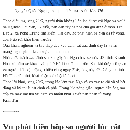
Nguyễn Quốc Ngọ tại cơ quan điều tra. Ảnh:
Kim Thi
Theo điều tra, sáng 21/6, người thân không liên lạc được với Ngọ và vợ là
bà Nguyễn Thị Yến, 57 tuổi, nên đến rẫy cà phê của gia đình ở thôn Tân
Lập 2, xã Pơng Drang tìm kiếm. Tại đây, họ phát hiện bà Yến đã tử vong,
còn Ngọ rời khỏi hiện trường.
Qua khám nghiệm và thu thập dấu vết, cảnh sát xác định đây là vụ án
mạng, nghi phạm là chồng của nạn nhân.
Nhà chức trách xác định sau khi gây án, Ngọ chạy xe máy đến tỉnh Khánh
Hòa, rồi đón xe khách về quê ở Hà Tĩnh để lẩn trốn. Sau khi được công an
và người thân vận động, chiều cùng ngày 21/6, ông này đến Công an tỉnh
Hà Tĩnh đầu thú, khai nhận toàn bộ hành vi.
Theo lời khai, sáng 20/6, trong lúc làm rẫy, Ngọ và vợ xảy ra cãi vã vì bất
đồng về kỹ thuật cắt cành cà phê. Trong lúc nóng giận, người đàn ông mở
cốp xe máy lấy tua vít đâm vợ nhiều nhát khiến nạn nhân tử vong.
Kim Thi
********
Vụ phát hiện hộp sọ người lúc cắt