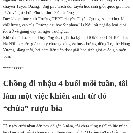
Nguyễn Hà Duy (sinh năm 1998) là giáo viên môn Toán Trường THPT
chuyên Tuyên Quang, từng phụ trách đội tuyển học sinh giỏi quốc gia môn
Toán và giữ chức Phó bí thư Đoàn trường.
Duy là cựu học sinh Trường THPT chuyên Tuyên Quang, sau đó học lớp
chất lượng cao của Trường đại học Sư phạm Hà Nội, tốt nghiệp loại giỏi
rồi trở về giảng dạy tại ngôi trường cũ.
Khi còn là học sinh, Duy từng đoạt giải ba kỳ thi HOMC do Hội Toán học
Hà Nội tổ chức, giành huy chương vàng và huy chương đồng Trại hè Hùng
Vương; đồng thời, hai năm liên tiếp đoạt giải học sinh giỏi quốc gia môn
Toán.
**********
Chồng đi nhậu 4 buổi mỗi tuần, tôi
làm một việc khiến anh từ đó
“chừa” rượu bia
Từ ngày cưới nhau đến nay đã gần 6 năm, tôi chưa từng nghĩ có lúc mình
lại chán ghét tiếng chuông điện thoại đến thế. Cứ khoảng 8-9 giờ tối, điện