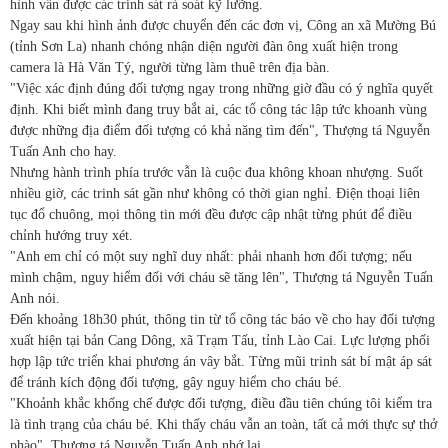
hình vẫn được các trinh sát rà soát kỹ lưỡng.
Ngay sau khi hình ảnh được chuyển đến các đơn vị, Công an xã Mường Bú
(tỉnh Sơn La) nhanh chóng nhận diện người đàn ông xuất hiện trong
camera là Hà Văn Tý, người từng làm thuê trên địa bàn.
"Việc xác định đúng đối tượng ngay trong những giờ đầu có ý nghĩa quyết
định. Khi biết mình đang truy bắt ai, các tổ công tác lập tức khoanh vùng
được những địa điểm đối tượng có khả năng tìm đến", Thượng tá Nguyễn
Tuấn Anh cho hay.
Nhưng hành trình phía trước vẫn là cuộc đua không khoan nhượng. Suốt
nhiều giờ, các trinh sát gần như không có thời gian nghỉ. Điện thoại liên
tục đổ chuông, mọi thông tin mới đều được cập nhật từng phút để điều
chỉnh hướng truy xét.
"Anh em chỉ có một suy nghĩ duy nhất: phải nhanh hơn đối tượng; nếu
mình chậm, nguy hiểm đối với cháu sẽ tăng lên", Thượng tá Nguyễn Tuấn
Anh nói.
Đến khoảng 18h30 phút, thông tin từ tổ công tác báo về cho hay đối tượng
xuất hiện tại bản Cang Dông, xã Trạm Tấu, tỉnh Lào Cai. Lực lượng phối
hợp lập tức triển khai phương án vây bắt. Từng mũi trinh sát bí mật áp sát
để tránh kích động đối tượng, gây nguy hiểm cho cháu bé.
"Khoảnh khắc khống chế được đối tượng, điều đầu tiên chúng tôi kiểm tra
là tình trạng của cháu bé. Khi thấy cháu vẫn an toàn, tất cả mới thực sự thở
phào", Thượng tá Nguyễn Tuấn Anh nhớ lại.