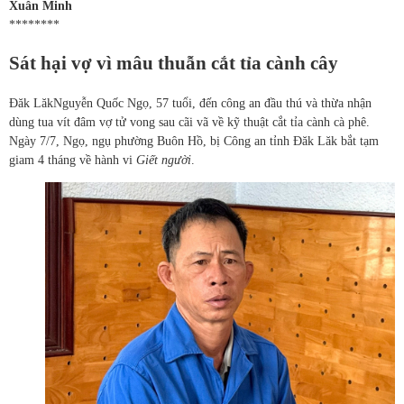
Xuân Minh
********
Sát hại vợ vì mâu thuẫn cắt tỉa cành cây
Đăk Lăk
Nguyễn Quốc Ngọ, 57 tuổi, đến công an đầu thú và thừa nhận
dùng tua vít đâm vợ tử vong sau cãi vã về kỹ thuật cắt tỉa cành cà phê.
Ngày 7/7, Ngọ, ngụ phường Buôn Hồ, bị Công an tỉnh Đăk Lăk bắt tạm
giam 4 tháng về hành vi
Giết người
.