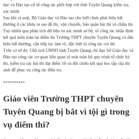
dục và Đào tạo cử tổ công tác phối hợp với tỉnh Tuyên Quang kiểm tra,
xác minh.
Sau khi rà soát, Bộ Giáo dục và Đào tạo cho biết chưa phát hiện bất
thường ở các khâu in sao đề thi, vận chuyển, bảo quản bài thi và chấm thi.
Tuy nhiên qua phân tích dữ liệu và xác minh sơ bộ, tổ công tác nhận định
kết quả môn toán tại điểm thi Trường THPT chuyên Tuyên Quang có dấu
hiệu bất thường, cần tiếp tục làm rõ, đặc biệt là công tác coi thi.
Trên cơ sở đó, Chủ tịch UBND tỉnh Tuyên Quang chỉ đạo Sở Giáo dục và
Đào tạo cùng các cơ quan liên quan rà soát toàn bộ quy trình tổ chức kỳ
thi, kiểm tra các bài thi đạt điểm 10 và đối chiếu kết quả học tập của thí
sinh để phục vụ công tác điều tra.
**********
Giáo viên Trường THPT chuyên
Tuyên Quang bị bắt vì tội gì trong
vụ điểm thi?