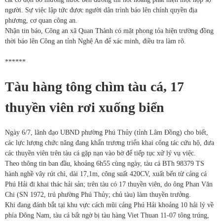
người. Sự việc lập tức được người dân trình báo lên chính quyền địa
phương, cơ quan công an.
Nhận tin báo, Công an xã Quan Thành có mặt phong tỏa hiện trường đồng
thời báo lên Công an tỉnh Nghệ An để xác minh, điều tra làm rõ.
******
Tàu hàng tông chìm tàu cá, 17
thuyền viên rơi xuống biển
Ngày 6/7, lãnh đạo UBND phường Phú Thủy (tỉnh Lâm Đồng) cho biết,
các lực lượng chức năng đang khẩn trương triển khai công tác cứu hộ, đưa
các thuyền viên trên tàu cá gặp nạn vào bờ để tiếp tục xử lý vụ việc.
Theo thông tin ban đầu, khoảng 6h55 cùng ngày, tàu cá BTh 98379 TS
hành nghề vây rút chì, dài 17,1m, công suất 420CV, xuất bến từ cảng cá
Phú Hải đi khai thác hải sản; trên tàu có 17 thuyền viên, do ông Phan Văn
Chi (SN 1972, trú phường Phú Thủy; chủ tàu) làm thuyền trưởng.
Khi đang đánh bắt tại khu vực cách mũi cảng Phú Hải khoảng 10 hải lý về
phía Đông Nam, tàu cá bất ngờ bị tàu hàng Viet Thuan 11-07 tông trúng,