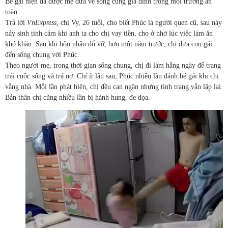
Bé gái hiện đã được mẹ đưa về sống cùng gia đình trong môi trường an
toàn.
Trả lời
VnExpress,
chị Vy, 26 tuổi, cho biết Phúc là người quen cũ, sau này
nảy sinh tình cảm khi anh ta cho chị vay tiền, cho ở nhờ lúc việc làm ăn
khó khăn. Sau khi hôn nhân đổ vỡ, hơn một năm trước, chị đưa con gái
đến sống chung với Phúc.
Theo người mẹ, trong thời gian sống chung, chị đi làm hằng ngày để trang
trải cuộc sống và trả nợ. Chỉ ít lâu sau, Phúc nhiều lần đánh bé gái khi chị
vắng nhà. Mỗi lần phát hiện, chị đều can ngăn nhưng tình trạng vẫn lặp lại.
Bản thân chị cũng nhiều lần bị hành hung, đe dọa.