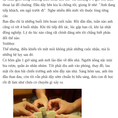
thoại lại đổ chuông. Đầu dây bên kia là chồng tôi, giọng lè nhè: "Anh đang
tiếp khách, em ngủ trước đi". Nghe nhiều đến mức tôi thuộc lòng từng
câu.
Ban đầu chỉ là những buổi liên hoan cuối tuần. Rồi dần dần, tuần nào anh
cũng có tới 4 buổi nhậu. Khi thì tiếp đối tác, lúc gặp bạn cũ, khi lại nhật
đồng nghiệp. Lý do lúc nào cũng rất chính đáng nên tôi chẳng biết phản
đối thế nào.
Sinh
học
Thế nhưng, điều khiến tôi mệt mỏi không phải những cuộc nhậu, mà là
những hệ lụy sau đó.
Có hôm gần 1 giờ sáng anh mới lảo đảo về đến nhà. Người nồng nặc mùi
bia rượu, quần áo nhăn nhúm. Tôi phải dìu anh vào phòng, thay đồ, lau
mặt rồi dọn bãi chiến trường anh nôn đầy sàn nhà. Sáng hôm sau, anh ôm
đầu than đau, còn tôi vẫn phải dậy sớm chuẩn bị bữa sáng, đưa con đi học
rồi đi làm như chưa có chuyện gì xảy ra.