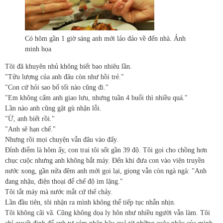
Có hôm gần 1 giờ sáng anh mới lảo đảo về đến nhà. Ảnh
minh họa
Tôi đã khuyên nhủ không biết bao nhiêu lần.
"Tửu lượng của anh đâu còn như hồi trẻ."
"Con cứ hỏi sao bố tối nào cũng đi."
"Em không cấm anh giao lưu, nhưng tuần 4 buổi thì nhiều quá."
Lần nào anh cũng gật gù nhận lỗi.
"Ừ, anh biết rồi."
"Anh sẽ hạn chế."
Nhưng rồi mọi chuyện vẫn đâu vào đấy.
Đỉnh điểm là hôm ấy, con trai tôi sốt gần 39 độ. Tôi gọi cho chồng hơn
chục cuộc nhưng anh không bắt máy. Đến khi đưa con vào viện truyền
nước xong, gần nửa đêm anh mới gọi lại, giọng vẫn còn ngà ngà: "Anh
đang nhậu, điện thoại để chế độ im lặng."
Tôi tắt máy mà nước mắt cứ thế chảy.
Lần đầu tiên, tôi nhận ra mình không thể tiếp tục nhẫn nhịn.
Tôi không cãi vã. Cũng không dọa ly hôn như nhiều người vẫn làm. Tôi