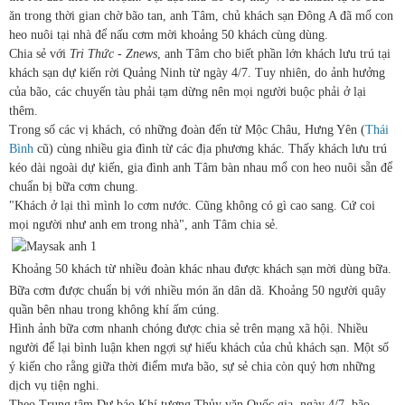
ăn trong thời gian chờ bão tan, anh Tâm, chủ khách sạn Đông A đã mổ con
heo nuôi tại nhà để nấu cơm mời khoảng 50 khách cùng dùng.
Chia sẻ với
Tri Thức - Znews
, anh Tâm cho biết phần lớn khách lưu trú tại
khách sạn dự kiến rời Quảng Ninh từ ngày 4/7. Tuy nhiên, do ảnh hưởng
của bão, các chuyến tàu phải tạm dừng nên mọi người buộc phải ở lại
thêm.
Trong số các vị khách, có những đoàn đến từ Mộc Châu, Hưng Yên (
Thái
Bình
cũ) cùng nhiều gia đình từ các địa phương khác. Thấy khách lưu trú
kéo dài ngoài dự kiến, gia đình anh Tâm bàn nhau mổ con heo nuôi sẵn để
chuẩn bị bữa cơm chung.
"Khách ở lại thì mình lo cơm nước. Cũng không có gì cao sang. Cứ coi
mọi người như anh em trong nhà", anh Tâm chia sẻ.
Khoảng 50 khách từ nhiều đoàn khác nhau được khách sạn mời dùng bữa.
Bữa cơm được chuẩn bị với nhiều món ăn dân dã. Khoảng 50 người quây
quần bên nhau trong không khí ấm cúng.
Hình ảnh bữa cơm nhanh chóng được chia sẻ trên mạng xã hội. Nhiều
người để lại bình luận khen ngợi sự hiếu khách của chủ khách sạn. Một số
ý kiến cho rằng giữa thời điểm mưa bão, sự sẻ chia còn quý hơn những
dịch vụ tiện nghi.
Theo Trung tâm Dự báo Khí tượng Thủy văn Quốc gia, ngày 4/7, bão