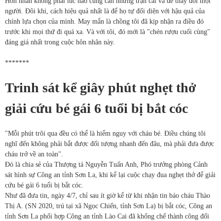
Hôn nhân không phải lúc nào cũng cần những trận cãi vã để thay đổi một
người. Đôi khi, cách hiệu quả nhất là để họ tự đối diện với hậu quả của
chính lựa chọn của mình. May mắn là chồng tôi đã kịp nhận ra điều đó
trước khi mọi thứ đi quá xa. Và với tôi, đó mới là "chén rượu cuối cùng"
đáng giá nhất trong cuộc hôn nhân này.
*******
Trinh sát kể giây phút nghẹt thở
giải cứu bé gái 6 tuổi bị bắt cóc
"Mỗi phút trôi qua đều có thể là hiểm nguy với cháu bé. Điều chúng tôi
nghĩ đến không phải bắt được đối tượng nhanh đến đâu, mà phải đưa được
cháu trở về an toàn".
Đó là chia sẻ của Thượng tá Nguyễn Tuấn Anh, Phó trưởng phòng Cảnh
sát hình sự Công an tỉnh Sơn La, khi kể lại cuộc chạy đua nghẹt thở để giải
cứu bé gái 6 tuổi bị bắt cóc.
Như đã đưa tin, ngày 4/7, chỉ sau ít giờ kể từ khi nhận tin báo cháu Thào
Thị A. (SN 2020, trú tại xã Ngọc Chiến, tỉnh Sơn La) bị bắt cóc, Công an
tỉnh Sơn La phối hợp Công an tỉnh Lào Cai đã khống chế thành công đối