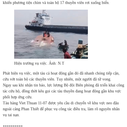
khiến phương tiện chìm và toàn bộ 17 thuyền viên rơi xuống biển.
Hiện trường vụ việc. Ảnh: N.T
Phát hiện vụ việc, một tàu cá hoạt động gần đó đã nhanh chóng tiếp cận,
cứu vớt toàn bộ các thuyền viên. Tuy nhiên, một người đã tử vong.
Ngay sau khi nhận tin báo, lực lượng Bộ đội Biên phòng đã triển khai công
tác cứu hộ, đồng thời kêu gọi các tàu thuyền đang hoạt động gần khu vực
phối hợp ứng cứu.
Tàu hàng Viet Thuan 11-07 được yêu cầu di chuyển về khu vực neo đậu
ngoài cảng Phan Thiết để phục vụ công tác điều tra, làm rõ nguyên nhân
vụ tai nạn.
**********