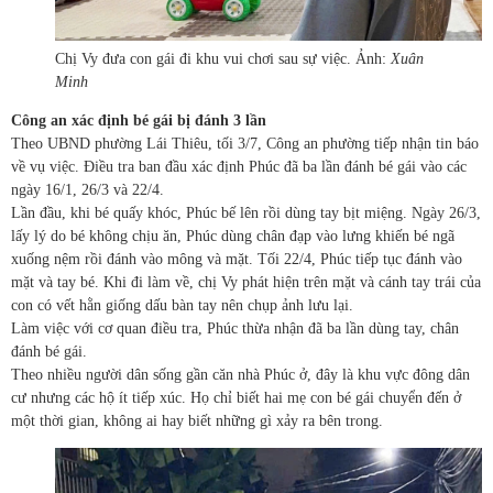
Chị Vy đưa con gái đi khu vui chơi sau sự việc. Ảnh:
Xuân
Minh
Công an xác định bé gái bị đánh 3 lần
Theo UBND phường Lái Thiêu, tối 3/7, Công an phường tiếp nhận tin báo
về vụ việc. Điều tra ban đầu xác định Phúc đã ba lần đánh bé gái vào các
ngày 16/1, 26/3 và 22/4.
Lần đầu, khi bé quấy khóc, Phúc bế lên rồi dùng tay bịt miệng. Ngày 26/3,
lấy lý do bé không chịu ăn, Phúc dùng chân đạp vào lưng khiến bé ngã
xuống nệm rồi đánh vào mông và mặt. Tối 22/4, Phúc tiếp tục đánh vào
mặt và tay bé. Khi đi làm về, chị Vy phát hiện trên mặt và cánh tay trái của
con có vết hằn giống dấu bàn tay nên chụp ảnh lưu lại.
Làm việc với cơ quan điều tra, Phúc thừa nhận đã ba lần dùng tay, chân
đánh bé gái.
Theo nhiều người dân sống gần căn nhà Phúc ở, đây là khu vực đông dân
cư nhưng các hộ ít tiếp xúc. Họ chỉ biết hai mẹ con bé gái chuyển đến ở
một thời gian, không ai hay biết những gì xảy ra bên trong.