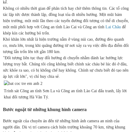
kể.
Không có nhiều thời gian để phân tích hay chờ thêm thông tin. Các tổ công
tác lập tức được thành lập, đồng loạt tỏa đi nhiều hướng. Một mũi bám
hiện trường, một mũi lần theo các tuyến đường đối tượng có thể di chuyển,
một mũi phối hợp với Công an tỉnh Lào Cai và Công an tỉnh
Lai Châu
để
khép kín các hướng bỏ trốn.
Khó khăn lớn nhất là hiện trường nằm ở vùng núi cao, đường đèo quanh
co, mưa lớn, trong khi quãng đường từ nơi xảy ra vụ việc đến địa điểm đối
tượng lẩn trốn lên tới gần 180 km.
"Đối tượng liên tục thay đổi hướng di chuyển nhằm đánh lạc hướng lực
lượng truy bắt. Chúng tôi cũng không biết chính xác cháu bé lúc đó ở đâu,
sức khỏe ra sao, có bị khống chế hay không. Chính sự chưa biết đó tạo nên
áp lực rất lớn", vị chỉ huy chia sẻ.
Trinh sát Công an tỉnh Sơn La và Công an tỉnh Lào Cai đấu tranh, lấy lời
khai đối tượng Hà Văn Tý.
Bước ngoặt từ những khung hình camera
Bước ngoặt của chuyên án đến từ những hình ảnh camera an ninh của
người dân. Dù vị trí camera cách hiện trường khoảng 70 km, từng khung