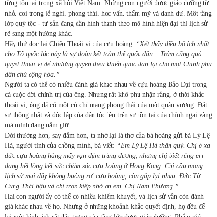
từng tồn tại trong xã hội Việt Nam: Những con người được giáo dưỡng từ
nhỏ, coi trọng lễ nghi, phong thái, học vấn, thẩm mỹ và danh dự. Một tầng
lớp quý tộc - tư sản đang dần hình thành theo mô hình hiện đại thì lịch sử
rẽ sang một hướng khác.
Hãy thử đọc lại Chiếu Thoái vị của cựu hoàng:
“Xét thấy điều bổ ích nhất
cho Tổ quốc lúc này là sự đoàn kết toàn thể quốc dân… Trẫm cũng quả
quyết thoái vị để nhường quyền điều khiển quốc dân lại cho một Chính phủ
dân chủ cộng hòa.”
Người ta có thể có nhiều đánh giá khác nhau về cựu hoàng Bảo Đại trong
cả cuộc đời chính trị của ông. Nhưng rất khó phủ nhận rằng, ở thời khắc
thoái vị, ông đã có một cử chỉ mang phong thái của một quân vương:
Đặt
sự thống nhất và độc lập của dân tộc lên trên sự tồn tại của chính ngai vàng
mà mình đang nắm giữ.
Đời thường hơn, say đắm hơn, ta nhớ lại lá thơ của bà hoàng gửi bà Lý Lệ
Hà, người tình của chồng mình, bà viết:
“Em Lý Lệ Hà thân quý. Chị ở xa
đức cựu hoàng hàng mấy vạn dặm trùng dương, nhưng chị biết rằng em
đang hết lòng hết sức chăm sóc cựu hoàng ở Hong Kong. Chị cầu mong
lịch sử mai đây không buông rơi cựu hoàng, còn gặp lại nhau. Đức Từ
Cung Thái hậu và chị trọn kiếp nhớ ơn em. Chị Nam Phương.”
Hai con người ấy có thể có nhiều khiếm khuyết, và lịch sử vẫn còn đánh
giá khác nhau về họ. Nhưng ở những khoảnh khắc quyết định, họ đều để
lại một hình ảnh rất đặc trưng của tầng lớp được giáo dưỡng: Phẩm giá