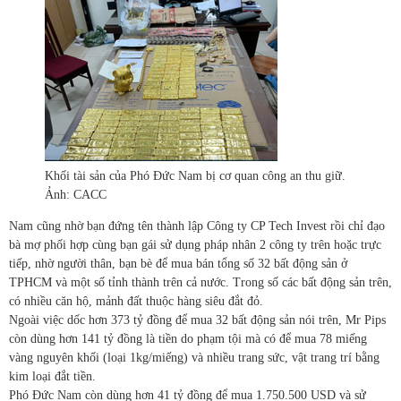
Khối tài sản của Phó Đức Nam bị cơ quan công an thu giữ.
Ảnh: CACC
Nam cũng nhờ bạn đứng tên thành lập Công ty CP Tech Invest rồi chỉ đạo
bà mợ phối hợp cùng bạn gái sử dụng pháp nhân 2 công ty trên hoặc trực
tiếp, nhờ người thân, bạn bè để mua bán tổng số 32 bất động sản ở
TPHCM và một số tỉnh thành trên cả nước. Trong số các bất động sản trên,
có nhiều căn hộ, mảnh đất thuộc hàng siêu đắt đỏ.
Ngoài việc dốc hơn 373 tỷ đồng để mua 32 bất động sản nói trên, Mr Pips
còn dùng hơn 141 tỷ đồng là tiền do phạm tội mà có để mua 78 miếng
vàng nguyên khối (loại 1kg/miếng) và nhiều trang sức, vật trang trí bằng
kim loại đắt tiền.
Phó Đức Nam còn dùng hơn 41 tỷ đồng để mua 1.750.500 USD và sử