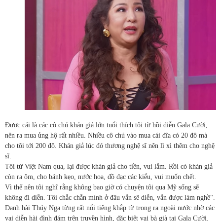
Được cái là các cô chú khán giả lớn tuổi thích tôi từ hồi diễn Gala Cười,
nên ra mua ủng hộ rất nhiều. Nhiều cô chú vào mua cái đĩa có 20 đô mà
cho tôi tới 200 đô. Khán giả lúc đó thương nghệ sĩ nên lì xì thêm cho nghệ
sĩ.
Tôi từ Việt Nam qua, lại được khán giả cho tiền, vui lắm. Rồi có khán giả
còn ra ôm, cho bánh kẹo, nước hoa, đồ đạc các kiểu, vui muốn chết.
Vì thế nên tôi nghĩ rằng không bao giờ có chuyện tôi qua Mỹ sống sẽ
không đi diễn. Tôi chắc chắn mình ở đâu vẫn sẽ diễn, vẫn được làm nghề".
Danh hài Thúy Nga từng rất nổi tiếng khắp từ trong ra ngoài nước nhờ các
vai diễn hài đình đám trên truyền hình, đặc biệt vai bà già tại Gala Cười.