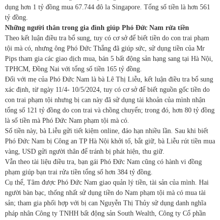
dụng hơn 1 tỷ đồng mua 67.744 đô la Singapore. Tổng số tiền là hơn 561
tỷ đồng.
Những người thân trong gia đình giúp Phó Đức Nam rửa tiền
Theo kết luận điều tra bổ sung, tuy có cơ sở để biết tiền do con trai phạm
tội mà có, nhưng ông Phó Đức Thắng đã giúp sức, sử dụng tiền của Mr
Pips tham gia các giao dịch mua, bán 5 bất động sản hạng sang tại Hà Nội,
TPHCM, Đồng Nai với tổng số tiền 165 tỷ đồng.
Đối với mẹ của Phó Đức Nam là bà Lê Thị Liễu, kết luận điều tra bổ sung
xác định, từ ngày 11/4- 10/5/2024, tuy có cơ sở để biết nguồn gốc tiền do
con trai phạm tội nhưng bị can này đã sử dụng tài khoản của mình nhận
tổng số 121 tỷ đồng do con trai và chồng chuyển; trong đó, hơn 80 tỷ đồng
là số tiền mà Phó Đức Nam phạm tội mà có.
Số tiền này, bà Liễu gửi tiết kiệm online, đáo hạn nhiều lần. Sau khi biết
Phó Đức Nam bị Công an TP Hà Nội khởi tố, bắt giữ, bà Liễu rút tiền mua
vàng, USD gửi người thân để tránh bị phát hiện, thu giữ.
Vẫn theo tài liệu điều tra, bạn gái Phó Đức Nam cũng có hành vi đồng
phạm giúp bạn trai rửa tiền tổng số hơn 384 tỷ đồng.
Cụ thể, Tâm được Phó Đức Nam giao quản lý tiền, tài sản của mình. Hai
người bàn bạc, thống nhất sử dụng tiền do Nam phạm tội mà có mua tài
sản; tham gia phối hợp với bị can Nguyễn Thị Thủy sử dụng danh nghĩa
pháp nhân Công ty TNHH bất động sản South Wealth, Công ty Cổ phần