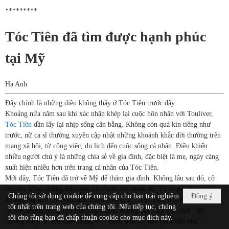
*********
Tóc Tiên đã tìm được hạnh phúc
tại Mỹ
Hạ Anh
Đây chính là những điều không thấy ở Tóc Tiên trước đây.
Khoảng nửa năm sau khi xác nhận khép lại cuộc hôn nhân với Touliver,
Tóc Tiên
dần lấy lại nhịp sống cân bằng. Không còn quá kín tiếng như
trước, nữ ca sĩ thường xuyên cập nhật những khoảnh khắc đời thường trên
mạng xã hội, từ công việc, du lịch đến cuộc sống cá nhân. Điều khiến
nhiều người chú ý là những chia sẻ về gia đình, đặc biệt là mẹ, ngày càng
xuất hiện nhiều hơn trên trang cá nhân của Tóc Tiên.
Mới đây, Tóc Tiên đã trở về Mỹ để thăm gia đình. Không lâu sau đó, cô
liên tục khoe những bữa cơm do chính mẹ chuẩn bị. Từ tô mì Quảng đầy
Chúng tôi sử dụng cookie để cung cấp cho bạn trải nghiệm
Đồng ý
ắp topping đến đĩa cơm tấm, mâm cơm nhà... Tóc Tiên đều thích thú đăng
tốt nhất trên trang web của chúng tôi. Nếu tiếp tục, chúng
tải với những dòng chú thích ngắn gọn nhưng đầy cảm xúc như: "Mì
tôi cho rằng bạn đã chấp thuận cookie cho mục đích này.
Quảng mẹ nấu siêu chất lượng ạ", "Hôm qua mẹ nấu cơm tấm nha"...