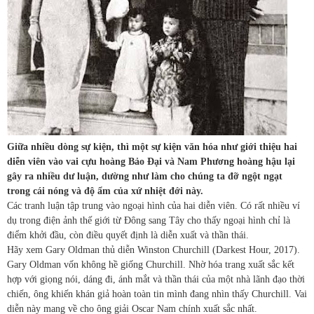
Giữa nhiều dòng sự kiện, thì một sự kiện văn hóa như giới thiệu hai
diễn viên vào vai cựu hoàng Bảo Đại và Nam Phương hoàng hậu lại
gây ra nhiều dư luận, dường như làm cho chúng ta đỡ ngột ngạt
trong cái nóng và độ ẩm của xứ nhiệt đới này.
Các tranh luận tập trung vào ngoại hình của hai diễn viên. Có rất nhiều ví
dụ trong điện ảnh thế giới từ Đông sang Tây cho thấy ngoại hình chỉ là
điểm khởi đầu, còn điều quyết định là diễn xuất và thần thái.
Hãy xem Gary Oldman thủ diễn Winston Churchill (Darkest Hour, 2017).
Gary Oldman vốn không hề giống Churchill. Nhờ hóa trang xuất sắc kết
hợp với giọng nói, dáng đi, ánh mắt và thần thái của một nhà lãnh đạo thời
chiến, ông khiến khán giả hoàn toàn tin mình đang nhìn thấy Churchill. Vai
diễn này mang về cho ông giải Oscar Nam chính xuất sắc nhất.