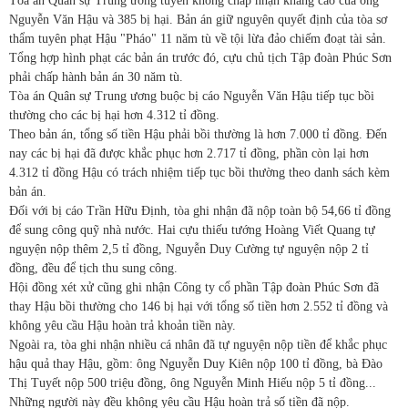
Tòa án Quân sự Trung ương tuyên không chấp nhận kháng cáo của ông
Nguyễn Văn Hậu và 385 bị hại. Bản án giữ nguyên quyết định của tòa sơ
thẩm tuyên phạt Hậu "Pháo" 11 năm tù về tội lừa đảo chiếm đoạt tài sản.
Tổng hợp hình phạt các bản án trước đó, cựu chủ tịch Tập đoàn Phúc Sơn
phải chấp hành bản án 30 năm tù.
Tòa án Quân sự Trung ương buộc bị cáo Nguyễn Văn Hậu tiếp tục bồi
thường cho các bị hại hơn 4.312 tỉ đồng.
Theo bản án, tổng số tiền Hậu phải bồi thường là hơn 7.000 tỉ đồng. Đến
nay các bị hại đã được khắc phục hơn 2.717 tỉ đồng, phần còn lại hơn
4.312 tỉ đồng Hậu có trách nhiệm tiếp tục bồi thường theo danh sách kèm
bản án.
Đối với bị cáo Trần Hữu Định, tòa ghi nhận đã nộp toàn bộ 54,66 tỉ đồng
để sung công quỹ nhà nước. Hai cựu thiếu tướng Hoàng Viết Quang tự
nguyện nộp thêm 2,5 tỉ đồng, Nguyễn Duy Cường tự nguyện nộp 2 tỉ
đồng, đều để tịch thu sung công.
Hội đồng xét xử cũng ghi nhận Công ty cổ phần Tập đoàn Phúc Sơn đã
thay Hậu bồi thường cho 146 bị hại với tổng số tiền hơn 2.552 tỉ đồng và
không yêu cầu Hậu hoàn trả khoản tiền này.
Ngoài ra, tòa ghi nhận nhiều cá nhân đã tự nguyện nộp tiền để khắc phục
hậu quả thay Hậu, gồm: ông Nguyễn Duy Kiên nộp 100 tỉ đồng, bà Đào
Thị Tuyết nộp 500 triệu đồng, ông Nguyễn Minh Hiếu nộp 5 tỉ đồng...
Những người này đều không yêu cầu Hậu hoàn trả số tiền đã nộp.