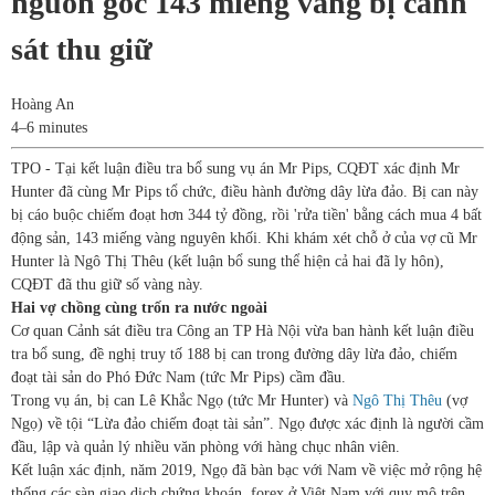
nguồn gốc 143 miếng vàng bị cảnh
sát thu giữ
Hoàng An
4–6 minutes
TPO - Tại kết luận điều tra bổ sung vụ án Mr Pips, CQĐT xác định Mr
Hunter đã cùng Mr Pips tổ chức, điều hành đường dây lừa đảo. Bị can này
bị cáo buộc chiếm đoạt hơn 344 tỷ đồng, rồi 'rửa tiền' bằng cách mua 4 bất
động sản, 143 miếng vàng nguyên khối. Khi khám xét chỗ ở của vợ cũ Mr
Hunter là Ngô Thị Thêu (kết luận bổ sung thể hiện cả hai đã ly hôn),
CQĐT đã thu giữ số vàng này.
Hai vợ chồng cùng trốn ra nước ngoài
Cơ quan Cảnh sát điều tra Công an TP Hà Nội vừa ban hành kết luận điều
tra bổ sung, đề nghị truy tố 188 bị can trong đường dây lừa đảo, chiếm
đoạt tài sản do Phó Đức Nam (tức Mr Pips) cầm đầu.
Trong vụ án, bị can Lê Khắc Ngọ (tức Mr Hunter) và
Ngô Thị Thêu
(vợ
Ngọ) về tội “Lừa đảo chiếm đoạt tài sản”. Ngọ được xác định là người cầm
đầu, lập và quản lý nhiều văn phòng với hàng chục nhân viên.
Kết luận xác định, năm 2019, Ngọ đã bàn bạc với Nam về việc mở rộng hệ
thống các sàn giao dịch chứng khoán, forex ở Việt Nam với quy mô trên