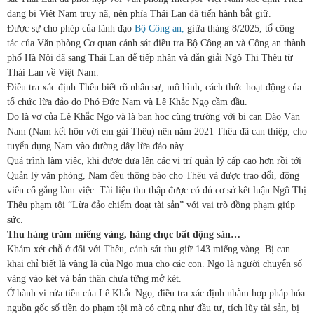
đang bị Việt Nam truy nã, nên phía Thái Lan đã tiến hành bắt giữ.
Được sự cho phép của lãnh đạo
Bộ Công an,
giữa tháng 8/2025, tổ công
tác của Văn phòng Cơ quan cảnh sát điều tra Bộ Công an và Công an thành
phố Hà Nội đã sang Thái Lan để tiếp nhận và dẫn giải Ngô Thị Thêu từ
Thái Lan về Việt Nam.
Điều tra xác định Thêu biết rõ nhân sự, mô hình, cách thức hoạt động của
tổ chức lừa đảo do Phó Đức Nam và Lê Khắc Ngọ cầm đầu.
Do là vợ của Lê Khắc Ngọ và là bạn học cùng trường với bị can Đào Văn
Nam (Nam kết hôn với em gái Thêu) nên năm 2021 Thêu đã can thiệp, cho
tuyển dụng Nam vào đường dây lừa đảo này.
Quá trình làm việc, khi được đưa lên các vị trí quản lý cấp cao hơn rồi tới
Quản lý văn phòng, Nam đều thông báo cho Thêu và được trao đổi, động
viên cố gắng làm việc. Tài liệu thu thập được có đủ cơ sở kết luận Ngô Thị
Thêu phạm tội “Lừa đảo chiếm đoạt tài sản” với vai trò đồng phạm giúp
sức.
Thu hàng trăm miếng vàng, hàng chục bất động sản…
Khám xét chỗ ở đối với Thêu, cảnh sát thu giữ 143 miếng vàng. Bị can
khai chỉ biết là vàng là của Ngọ mua cho các con. Ngọ là người chuyển số
vàng vào két và bản thân chưa từng mở két.
Ở hành vi rửa tiền của Lê Khắc Ngọ, điều tra xác định nhằm hợp pháp hóa
nguồn gốc số tiền do phạm tội mà có cũng như đầu tư, tích lũy tài sản, bị