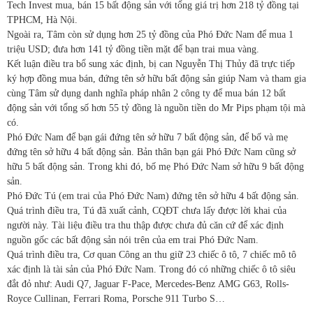
Tech Invest mua, bán 15 bất động sản với tổng giá trị hơn 218 tỷ đồng tại
TPHCM, Hà Nội.
Ngoài ra, Tâm còn sử dụng hơn 25 tỷ đồng của Phó Đức Nam để mua 1
triệu USD; đưa hơn 141 tỷ đồng tiền mặt để bạn trai mua vàng.
Kết luận điều tra bổ sung xác định, bị can Nguyễn Thị Thủy đã trực tiếp
ký hợp đồng mua bán, đứng tên sở hữu bất động sản giúp Nam và tham gia
cùng Tâm sử dụng danh nghĩa pháp nhân 2 công ty để mua bán 12 bất
động sản với tổng số hơn 55 tỷ đồng là nguồn tiền do Mr Pips phạm tội mà
có.
Phó Đức Nam để bạn gái đứng tên sở hữu 7 bất động sản, để bố và mẹ
đứng tên sở hữu 4 bất động sản. Bản thân bạn gái Phó Đức Nam cũng sở
hữu 5 bất động sản. Trong khi đó, bố mẹ Phó Đức Nam sở hữu 9 bất động
sản.
Phó Đức Tú (em trai của Phó Đức Nam) đứng tên sở hữu 4 bất động sản.
Quá trình điều tra, Tú đã xuất cảnh, CQĐT chưa lấy được lời khai của
người này. Tài liệu điều tra thu thập được chưa đủ căn cứ để xác định
nguồn gốc các bất động sản nói trên của em trai Phó Đức Nam.
Quá trình điều tra, Cơ quan Công an thu giữ 23 chiếc ô tô, 7 chiếc mô tô
xác định là tài sản của Phó Đức Nam. Trong đó có những chiếc ô tô siêu
đắt đỏ như: Audi Q7, Jaguar F-Pace, Mercedes-Benz AMG G63, Rolls-
Royce Cullinan, Ferrari Roma, Porsche 911 Turbo S…