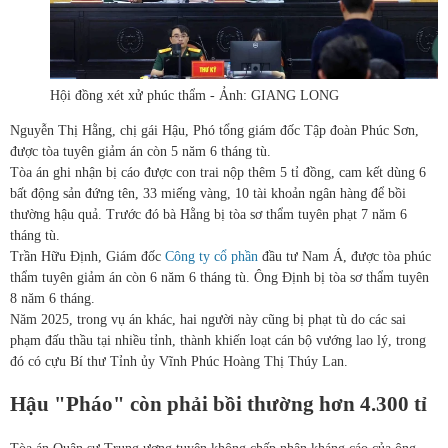
Hội đồng xét xử phúc thẩm - Ảnh: GIANG LONG
Nguyễn Thị Hằng, chị gái Hậu, Phó tổng giám đốc Tập đoàn Phúc Sơn,
được tòa tuyên giảm án còn 5 năm 6 tháng tù.
Tòa án ghi nhận bị cáo được con trai nộp thêm 5 tỉ đồng, cam kết dùng 6
bất động sản đứng tên, 33 miếng vàng, 10 tài khoản ngân hàng để bồi
thường hậu quả. Trước đó bà Hằng bị tòa sơ thẩm tuyên phạt 7 năm 6
tháng tù.
Trần Hữu Định, Giám đốc
Công ty cổ phần
đầu tư Nam Á, được tòa phúc
thẩm tuyên giảm án còn 6 năm 6 tháng tù. Ông Định bị tòa sơ thẩm tuyên
8 năm 6 tháng.
Năm 2025, trong vụ án khác, hai người này cũng bị phạt tù do các sai
phạm đấu thầu tại nhiều tỉnh, thành khiến loạt cán bộ vướng lao lý, trong
đó có cựu Bí thư Tỉnh ủy Vĩnh Phúc Hoàng Thị Thúy Lan.
Hậu "Pháo" còn phải bồi thường hơn 4.300 tỉ