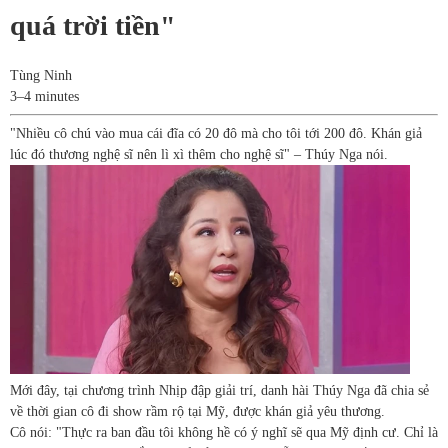
quá trời tiền"
Tùng Ninh
3–4 minutes
"Nhiều cô chú vào mua cái đĩa có 20 đô mà cho tôi tới 200 đô. Khán giả
lúc đó thương nghệ sĩ nên lì xì thêm cho nghệ sĩ" – Thúy Nga nói.
Mới đây, tại chương trình Nhịp đập giải trí, danh hài Thúy Nga đã chia sẻ
về thời gian cô đi show rầm rộ tại Mỹ, được khán giả yêu thương.
Cô nói: "Thực ra ban đầu tôi không hề có ý nghĩ sẽ qua Mỹ định cư. Chỉ là