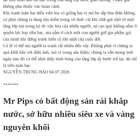
không phụ thuộc vào hoàn cảnh.
Khi tranh luận hai diễn viên kia có giống hai vị mà họ sắp hóa thân không,
có phải chúng ta đang tìm kiếm trong vô thức cái khí chất gợi nhớ về một
tầng lớp mà trong ký ức văn hóa của nhiều người, sự cao quý không nằm ở
quyền lực hay tiền bạc, mà nằm ở cách một con người giữ gìn phẩm giá
của mình khi đứng trước biến cố lớn nhất của cuộc đời.
Có lẽ vì thế mà người ta tranh cãi nhiều đến vậy. Không phải vì chúng ta
quá khắt khe với điện ảnh, mà vì trong sâu thẳm, chúng ta vẫn mong một
ngày nào đó có thể nhìn thấy
hình bóng của tầng lớp ấy bước trở lại, dù chỉ
là trên màn bạc
.
NGUYỄN TRUNG BẢO
04.07.2026
*******
Mr Pips có bất động sản rải khắp
nước, sở hữu nhiều siêu xe và vàng
nguyên khối