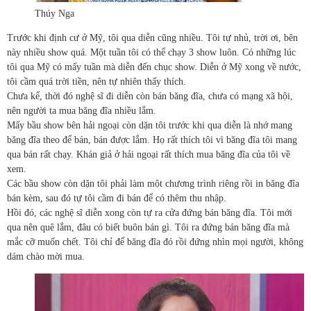
Thúy Nga
Trước khi định cư ở Mỹ, tôi qua diễn cũng nhiều. Tôi tự nhủ, trời ơi, bên
này nhiều show quá. Một tuần tôi có thể chạy 3 show luôn. Có những lúc
tôi qua Mỹ có mấy tuần mà diễn đến chục show. Diễn ở Mỹ xong về nước,
tôi cầm quá trời tiền, nên tự nhiên thấy thích.
Chưa kể, thời đó nghệ sĩ đi diễn còn bán băng đĩa, chưa có mạng xã hội,
nên người ta mua băng đĩa nhiều lắm.
Mấy bầu show bên hải ngoại còn dặn tôi trước khi qua diễn là nhớ mang
băng đĩa theo để bán, bán được lắm. Họ rất thích tôi vì băng đĩa tôi mang
qua bán rất chạy. Khán giả ở hải ngoại rất thích mua băng đĩa của tôi về
xem.
Các bầu show còn dặn tôi phải làm một chương trình riêng rồi in băng đĩa
bán kèm, sau đó tự tôi cầm đi bán để có thêm thu nhập.
Hồi đó, các nghệ sĩ diễn xong còn tự ra cửa đứng bán băng đĩa. Tôi mới
qua nên quê lắm, đâu có biết buôn bán gì. Tôi ra đứng bán băng đĩa mà
mắc cỡ muốn chết. Tôi chỉ để băng đĩa đó rồi đứng nhìn mọi người, không
dám chào mời mua.