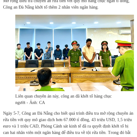
Mở rộng điều tra chuyên án rửa tiền với quy mô hàng chục ngàn tỉ đồng,
Công an Đà Nẵng khởi tố thêm 2 nhân viên ngân hàng.
Liên quan chuyên án này, công an đã khởi tố hàng chục
người - Ảnh: CA
Ngày 5-7, Công an Đà Nẵng cho biết quá trình điều tra mở rộng chuyên án
rửa tiền với quy mô giao dịch hơn 67.000 tỉ đồng, 43 triệu USD, 1,5 triệu
euro và 1 triệu CAD, Phòng Cảnh sát kinh tế đã ra quyết định khởi tố bị
can hai nhân viên một ngân hàng để điều tra về tội rửa tiền. Trong đó bắt