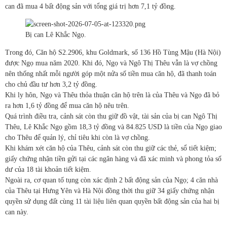
can đã mua 4 bất động sản với tổng giá trị hơn 7,1 tỷ đồng.
Bị can Lê Khắc Ngọ.
Trong đó, Căn hộ S2.2906, khu Goldmark, số 136 Hồ Tùng Mậu (Hà Nội)
được Ngọ mua năm 2020. Khi đó, Ngọ và Ngô Thị Thêu vẫn là vợ chồng
nên thống nhất mỗi người góp một nửa số tiền mua căn hộ, đã thanh toán
cho chủ đầu tư hơn 3,2 tỷ đồng.
Khi ly hôn, Ngọ và Thêu thỏa thuận căn hộ trên là của Thêu và Ngọ đã bỏ
ra hơn 1,6 tỷ đồng để mua căn hộ nêu trên.
Quá trình điều tra, cảnh sát còn thu giữ đồ vật, tài sản của bị can Ngô Thị
Thêu, Lê Khắc Ngọ gồm 18,3 tỷ đồng và 84.825 USD là tiền của Ngọ giao
cho Thêu để quản lý, chỉ tiêu khi còn là vợ chồng.
Khi khám xét căn hộ của Thêu, cảnh sát còn thu giữ các thẻ, sổ tiết kiệm;
giấy chứng nhận tiền gửi tại các ngân hàng và đã xác minh và phong tỏa số
dư của 18 tài khoản tiết kiệm.
Ngoài ra, cơ quan tố tụng còn xác định 2 bất động sản của Ngọ; 4 căn nhà
của Thêu tại Hưng Yên và Hà Nội đồng thời thu giữ 34 giấy chứng nhận
quyền sử dụng đất cùng 11 tài liệu liên quan quyền bất động sản của hai bị
can này.