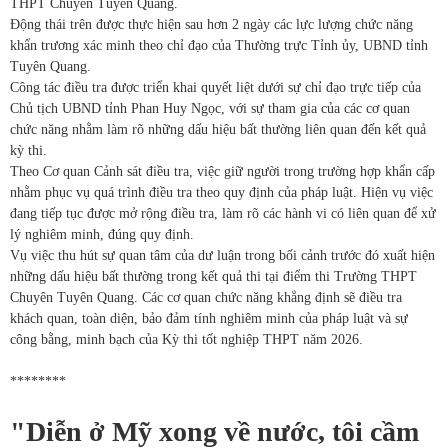
THPT Chuyên Tuyên Quang.
Động thái trên được thực hiện sau hơn 2 ngày các lực lượng chức năng
khẩn trương xác minh theo chỉ đạo của Thường trực Tỉnh ủy, UBND tỉnh
Tuyên Quang.
Công tác điều tra được triển khai quyết liệt dưới sự chỉ đạo trực tiếp của
Chủ tịch UBND tỉnh Phan Huy Ngọc, với sự tham gia của các cơ quan
chức năng nhằm làm rõ những dấu hiệu bất thường liên quan đến kết quả
kỳ thi.
Theo Cơ quan Cảnh sát điều tra, việc giữ người trong trường hợp khẩn cấp
nhằm phục vụ quá trình điều tra theo quy định của pháp luật. Hiện vụ việc
đang tiếp tục được mở rộng điều tra, làm rõ các hành vi có liên quan để xử
lý nghiêm minh, đúng quy định.
Vụ việc thu hút sự quan tâm của dư luận trong bối cảnh trước đó xuất hiện
những dấu hiệu bất thường trong kết quả thi tại điểm thi Trường THPT
Chuyên Tuyên Quang. Các cơ quan chức năng khẳng định sẽ điều tra
khách quan, toàn diện, bảo đảm tính nghiêm minh của pháp luật và sự
công bằng, minh bạch của Kỳ thi tốt nghiệp THPT năm 2026.
********
"Diễn ở Mỹ xong về nước, tôi cầm