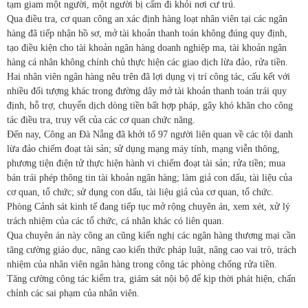
tạm giam một người, một người bị cấm đi khỏi nơi cư trú.
Qua điều tra, cơ quan công an xác định hàng loạt nhân viên tại các ngân
hàng đã tiếp nhận hồ sơ, mở tài khoản thanh toán không đúng quy định,
tạo điều kiện cho tài khoản ngân hàng doanh nghiệp ma, tài khoản ngân
hàng cá nhân không chính chủ thực hiện các giao dịch lừa đảo, rửa tiền.
Hai nhân viên ngân hàng nêu trên đã lợi dụng vị trí công tác, cấu kết với
nhiều đối tượng khác trong đường dây mở tài khoản thanh toán trái quy
định, hỗ trợ, chuyển dịch dòng tiền bất hợp pháp, gây khó khăn cho công
tác điều tra, truy vết của các cơ quan chức năng.
Đến nay, Công an Đà Nẵng đã khởi tố 97 người liên quan về các tội danh
lừa đảo chiếm đoạt tài sản; sử dụng mạng máy tính, mạng viễn thông,
phương tiện điện tử thực hiện hành vi chiếm đoạt tài sản; rửa tiền; mua
bán trái phép thông tin tài khoản ngân hàng; làm giả con dấu, tài liệu của
cơ quan, tổ chức; sử dụng con dấu, tài liệu giả của cơ quan, tổ chức.
Phòng Cảnh sát kinh tế đang tiếp tục mở rộng chuyên án, xem xét, xử lý
trách nhiệm của các tổ chức, cá nhân khác có liên quan.
Qua chuyên án này công an cũng kiến nghị các ngân hàng thương mại cần
tăng cường giáo dục, nâng cao kiến thức pháp luật, nâng cao vai trò, trách
nhiệm của nhân viên ngân hàng trong công tác phòng chống rửa tiền.
Tăng cường công tác kiểm tra, giám sát nội bộ để kịp thời phát hiện, chấn
chỉnh các sai phạm của nhân viên.