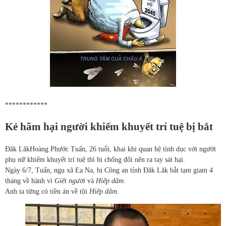
************
Kẻ hãm hại người khiếm khuyết trí tuệ bị bắt
Đăk Lăk
Hoàng Phước Tuấn, 26 tuổi, khai khi quan hệ tình dục với người
phụ nữ khiếm khuyết trí tuệ thì bị chống đối nên ra tay sát hại.
Ngày 6/7, Tuấn, ngụ xã Ea Na, bị Công an tỉnh Đăk Lăk bắt tạm giam 4
tháng về hành vi
Giết người
và
Hiếp dâm
.
Anh ta từng có tiền án về tội
Hiếp dâm.