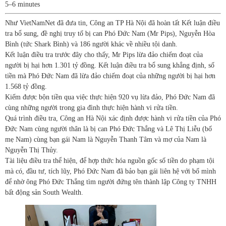
5–6 minutes
Như VietNamNet đã đưa tin, Công an TP Hà Nội đã hoàn tất Kết luận điều
tra bổ sung, đề nghị truy tố bị can Phó Đức Nam (Mr Pips), Nguyễn Hòa
Bình (tức Shark Bình) và 186 người khác về nhiều tội danh.
Kết luận điều tra trước đây cho thấy, Mr Pips lừa đảo chiếm đoạt của
người bị hại hơn 1.301 tỷ đồng. Kết luận điều tra bổ sung khẳng định, số
tiền mà Phó Đức Nam đã lừa đảo chiếm đoạt của những người bị hại hơn
1.568 tỷ đồng.
Kiếm được bộn tiền qua việc thực hiện 920 vụ lừa đảo, Phó Đức Nam đã
cùng những người trong gia đình thực hiện hành vi rửa tiền.
Quá trình điều tra, Công an Hà Nội xác định được hành vi rửa tiền của Phó
Đức Nam cùng người thân là bị can Phó Đức Thắng và Lê Thị Liễu (bố
mẹ Nam) cùng bạn gái Nam là Nguyễn Thanh Tâm và mợ của Nam là
Nguyễn Thị Thủy.
Tài liệu điều tra thể hiện, để hợp thức hóa nguồn gốc số tiền do phạm tội
mà có, đầu tư, tích lũy, Phó Đức Nam đã bảo bạn gái liên hệ với bố mình
để nhờ ông Phó Đức Thắng tìm người đứng tên thành lập Công ty TNHH
bất động sản South Wealth.