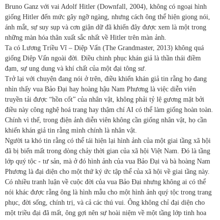
Bruno Ganz với vai Adolf Hitler (Downfall, 2004), không có ngoại hình
giống Hitler đến mức gây ngỡ ngàng, nhưng cách ông thể hiện giọng nói,
ánh mắt, sự suy sụp và cơn giận dữ đã khiến đây được xem là một trong
những màn hóa thân xuất sắc nhất về Hitler trên màn ảnh.
Ta có Lương Triều Vĩ – Diệp Vấn (The Grandmaster, 2013) không quá
giống Diệp Vấn ngoài đời. Điều chinh phục khán giả là thần thái điềm
đạm, sự ung dung và khí chất của một đại tông sư.
Trở lại với chuyện đang nói ở trên, điều khiến khán giả tin rằng họ đang
nhìn thấy vua Bảo Đại hay hoàng hậu Nam Phương là việc diễn viên
truyền tải được “hồn cốt” của nhân vật, không phải tỷ lệ gương mặt bởi
điều này công nghệ hoá trang hay thậm chí AI có thể làm giống hoàn toàn.
Chính vì thế, trong điện ảnh diễn viên không cần giống nhân vật, họ cần
khiến khán giả tin rằng mình chính là nhân vật.
Người ta khó tin rằng có thể tái hiện lại hình ảnh của một giai tầng xã hội
đã bị biến mất trong dòng chảy thời gian của xã hội Việt Nam. Đó là tầng
lớp quý tộc - tư sản, mà ở đó hình ảnh của vua Bảo Đại và bà hoàng Nam
Phương là đại diện cho một thứ ký ức tập thể của xã hội về giai tầng này.
Có nhiều tranh luận về cuộc đời của vua Bảo Đại nhưng không ai có thể
nói khác được rằng ông là hình mẫu cho một hình ảnh quý tộc trong trang
phục, đời sống, chính trị, và cả các thú vui. Ông không chỉ đại diện cho
một triều đại đã mất, ông gợi nên sự hoài niệm về một tầng lớp tinh hoa