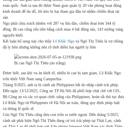
toàn quốc. Anh ta sau đó được Nam giao quản lý 20 văn phòng hoạt động
kinh doanh để dụ dỗ, lôi kéo bị hại tham gia đầu tư nhằm chiếm đoạt tài
sản.
Ngọ phải chịu trách nhiệm với 287 vụ lừa đảo, chiếm đoạt hơn 344 tỷ
đồng. Bị can cũng rửa tiền bằng cách mua 4 bất động sản, 143 miếng vàng
nguyên khối.
Kết luận bổ sung này cho thấy
Lê Khắc Ngọ
và Ngô Thị Thêu là vợ chồng
đã ly hôn nhưng không nêu rõ thời điểm hai người ly hôn.
Bị can Ngô Thị Thêu (áo trắng).
Được biết, sau khi vụ án khởi tố, nhiều bị can bị tạm giam, Lê Khắc Ngọ
trốn khỏi Việt Nam sang Campuchia.
Tháng 9/2025, anh ta bị cảnh sát Philippines bắt do nhập cảnh trái phép.
Đến ngày 13/12/2025, Công an TP Hà Nội đã phối hợp chặt chẽ với C01,
Bộ Công an và các cơ quan chức năng của Philippines, hoàn tất thủ tục đưa
Lê Khắc Ngọ từ Philippines về Hà Nội an toàn, đúng quy định pháp luật
và thông lệ quốc tế.
Còn Ngô Thị Thêu cũng đưa con trốn ra nước ngoài. Đến tháng 5/2025,
cảnh sát phát hiện Ngô Thị Thêu đang cư trú trái phép tại Thái Lan, cảnh
sát Thái Lan đã phối hợp với Văn phòng Interpol Việt Nam xác định Thêu