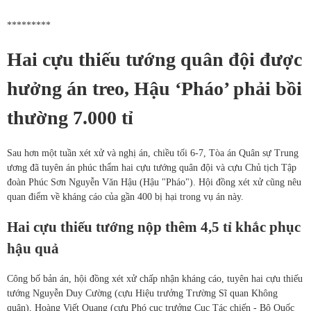
*********
Hai cựu thiếu tướng quân đội được
hưởng án treo, Hậu ‘Pháo’ phải bồi
thường 7.000 tỉ
Sau hơn một tuần xét xử và nghị án, chiều tối 6-7, Tòa án Quân sự Trung
ương đã tuyên án phúc thẩm hai cựu tướng quân đội và cựu Chủ tịch Tập
đoàn Phúc Sơn Nguyễn Văn Hậu (Hậu "Pháo"). Hội đồng xét xử cũng nêu
quan điểm về kháng cáo của gần 400 bị hại trong vụ án này.
Hai cựu thiếu tướng nộp thêm 4,5 tỉ khắc phục
hậu quả
Công bố bản án, hội đồng xét xử chấp nhận kháng cáo, tuyên hai cựu thiếu
tướng Nguyễn Duy Cường (cựu Hiệu trưởng Trường Sĩ quan Không
quân), Hoàng Viết Quang (cựu Phó cục trưởng Cục Tác chiến - Bộ Quốc