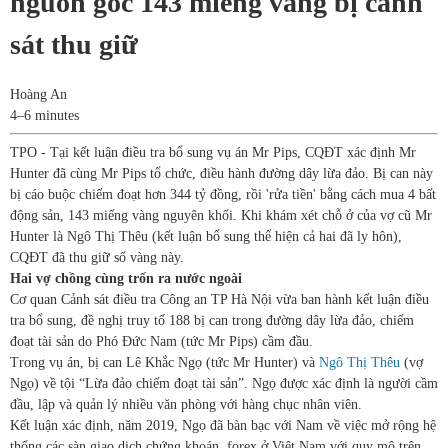
nguồn gốc 143 miếng vàng bị cảnh
sát thu giữ
Hoàng An
4–6 minutes
TPO - Tại kết luận điều tra bổ sung vụ án Mr Pips, CQĐT xác định Mr
Hunter đã cùng Mr Pips tổ chức, điều hành đường dây lừa đảo. Bị can này
bị cáo buộc chiếm đoạt hơn 344 tỷ đồng, rồi 'rửa tiền' bằng cách mua 4 bất
động sản, 143 miếng vàng nguyên khối. Khi khám xét chỗ ở của vợ cũ Mr
Hunter là Ngô Thị Thêu (kết luận bổ sung thể hiện cả hai đã ly hôn),
CQĐT đã thu giữ số vàng này.
Hai vợ chồng cùng trốn ra nước ngoài
Cơ quan Cảnh sát điều tra Công an TP Hà Nội vừa ban hành kết luận điều
tra bổ sung, đề nghị truy tố 188 bị can trong đường dây lừa đảo, chiếm
đoạt tài sản do Phó Đức Nam (tức Mr Pips) cầm đầu.
Trong vụ án, bị can Lê Khắc Ngọ (tức Mr Hunter) và
Ngô Thị Thêu
(vợ
Ngọ) về tội “Lừa đảo chiếm đoạt tài sản”. Ngọ được xác định là người cầm
đầu, lập và quản lý nhiều văn phòng với hàng chục nhân viên.
Kết luận xác định, năm 2019, Ngọ đã bàn bạc với Nam về việc mở rộng hệ
thống các sàn giao dịch chứng khoán, forex ở Việt Nam với quy mô trên