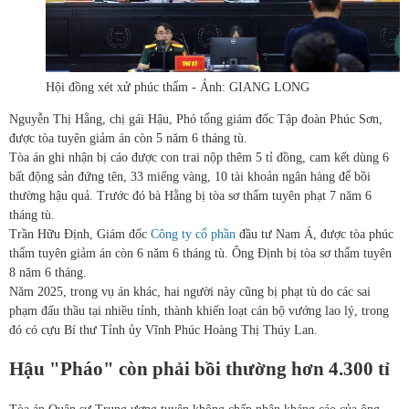
Hội đồng xét xử phúc thẩm - Ảnh: GIANG LONG
Nguyễn Thị Hằng, chị gái Hậu, Phó tổng giám đốc Tập đoàn Phúc Sơn,
được tòa tuyên giảm án còn 5 năm 6 tháng tù.
Tòa án ghi nhận bị cáo được con trai nộp thêm 5 tỉ đồng, cam kết dùng 6
bất động sản đứng tên, 33 miếng vàng, 10 tài khoản ngân hàng để bồi
thường hậu quả. Trước đó bà Hằng bị tòa sơ thẩm tuyên phạt 7 năm 6
tháng tù.
Trần Hữu Định, Giám đốc
Công ty cổ phần
đầu tư Nam Á, được tòa phúc
thẩm tuyên giảm án còn 6 năm 6 tháng tù. Ông Định bị tòa sơ thẩm tuyên
8 năm 6 tháng.
Năm 2025, trong vụ án khác, hai người này cũng bị phạt tù do các sai
phạm đấu thầu tại nhiều tỉnh, thành khiến loạt cán bộ vướng lao lý, trong
đó có cựu Bí thư Tỉnh ủy Vĩnh Phúc Hoàng Thị Thúy Lan.
Hậu "Pháo" còn phải bồi thường hơn 4.300 tỉ