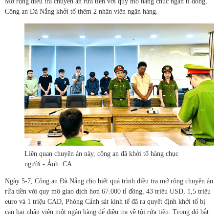
Mở rộng điều tra chuyên án rửa tiền với quy mô hàng chục ngàn tỉ đồng,
Công an Đà Nẵng khởi tố thêm 2 nhân viên ngân hàng.
Liên quan chuyên án này, công an đã khởi tố hàng chục
người - Ảnh: CA
Ngày 5-7, Công an Đà Nẵng cho biết quá trình điều tra mở rộng chuyên án
rửa tiền với quy mô giao dịch hơn 67.000 tỉ đồng, 43 triệu USD, 1,5 triệu
euro và 1 triệu CAD, Phòng Cảnh sát kinh tế đã ra quyết định khởi tố bị
can hai nhân viên một ngân hàng để điều tra về tội rửa tiền. Trong đó bắt