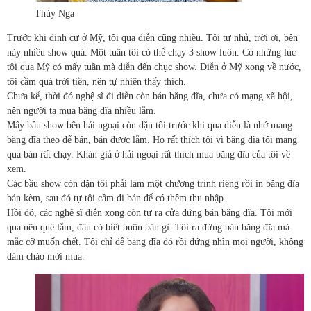
Thúy Nga
Trước khi định cư ở Mỹ, tôi qua diễn cũng nhiều. Tôi tự nhủ, trời ơi, bên
này nhiều show quá. Một tuần tôi có thể chạy 3 show luôn. Có những lúc
tôi qua Mỹ có mấy tuần mà diễn đến chục show. Diễn ở Mỹ xong về nước,
tôi cầm quá trời tiền, nên tự nhiên thấy thích.
Chưa kể, thời đó nghệ sĩ đi diễn còn bán băng đĩa, chưa có mạng xã hội,
nên người ta mua băng đĩa nhiều lắm.
Mấy bầu show bên hải ngoại còn dặn tôi trước khi qua diễn là nhớ mang
băng đĩa theo để bán, bán được lắm. Họ rất thích tôi vì băng đĩa tôi mang
qua bán rất chạy. Khán giả ở hải ngoại rất thích mua băng đĩa của tôi về
xem.
Các bầu show còn dặn tôi phải làm một chương trình riêng rồi in băng đĩa
bán kèm, sau đó tự tôi cầm đi bán để có thêm thu nhập.
Hồi đó, các nghệ sĩ diễn xong còn tự ra cửa đứng bán băng đĩa. Tôi mới
qua nên quê lắm, đâu có biết buôn bán gì. Tôi ra đứng bán băng đĩa mà
mắc cỡ muốn chết. Tôi chỉ để băng đĩa đó rồi đứng nhìn mọi người, không
dám chào mời mua.