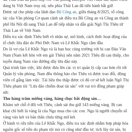
đang bị Việt Nam truy nã, nên phía Thái Lan đã tiến hành bắt giữ.
Được sự cho phép của lãnh đạo
Bộ Công an,
giữa tháng 8/2025, tổ công
tác của Văn phòng Cơ quan cảnh sát điều tra Bộ Công an và Công an thành
phố Hà Nội đã sang Thái Lan để tiếp nhận và dẫn giải Ngô Thị Thêu từ
Thái Lan về Việt Nam.
Điều tra xác định Thêu biết rõ nhân sự, mô hình, cách thức hoạt động của
tổ chức lừa đảo do Phó Đức Nam và Lê Khắc Ngọ cầm đầu.
Do là vợ của Lê Khắc Ngọ và là bạn học cùng trường với bị can Đào Văn
Nam (Nam kết hôn với em gái Thêu) nên năm 2021 Thêu đã can thiệp, cho
tuyển dụng Nam vào đường dây lừa đảo này.
Quá trình làm việc, khi được đưa lên các vị trí quản lý cấp cao hơn rồi tới
Quản lý văn phòng, Nam đều thông báo cho Thêu và được trao đổi, động
viên cố gắng làm việc. Tài liệu thu thập được có đủ cơ sở kết luận Ngô Thị
Thêu phạm tội “Lừa đảo chiếm đoạt tài sản” với vai trò đồng phạm giúp
sức.
Thu hàng trăm miếng vàng, hàng chục bất động sản…
Khám xét chỗ ở đối với Thêu, cảnh sát thu giữ 143 miếng vàng. Bị can
khai chỉ biết là vàng là của Ngọ mua cho các con. Ngọ là người chuyển số
vàng vào két và bản thân chưa từng mở két.
Ở hành vi rửa tiền của Lê Khắc Ngọ, điều tra xác định nhằm hợp pháp hóa
nguồn gốc số tiền do phạm tội mà có cũng như đầu tư, tích lũy tài sản, bị