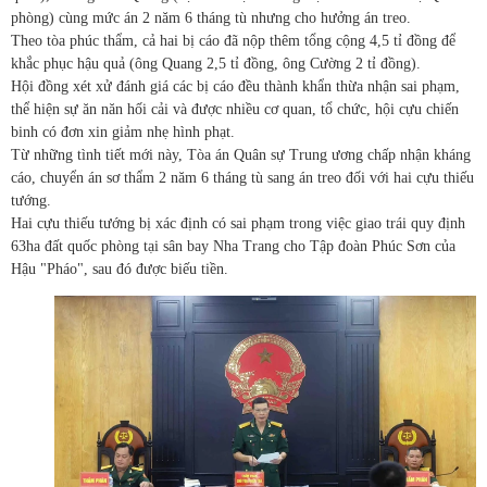
phòng) cùng mức án 2 năm 6 tháng tù nhưng cho hưởng án treo.
Theo tòa phúc thẩm, cả hai bị cáo đã nộp thêm tổng cộng 4,5 tỉ đồng để
khắc phục hậu quả (ông Quang 2,5 tỉ đồng, ông Cường 2 tỉ đồng).
Hội đồng xét xử đánh giá các bị cáo đều thành khẩn thừa nhận sai phạm,
thể hiện sự ăn năn hối cải và được nhiều cơ quan, tổ chức, hội cựu chiến
binh có đơn xin giảm nhẹ hình phạt.
Từ những tình tiết mới này, Tòa án Quân sự Trung ương chấp nhận kháng
cáo, chuyển án sơ thẩm 2 năm 6 tháng tù sang án treo đối với hai cựu thiếu
tướng.
Hai cựu thiếu tướng bị xác định có sai phạm trong việc giao trái quy định
63ha đất quốc phòng tại sân bay Nha Trang cho Tập đoàn Phúc Sơn của
Hậu "Pháo", sau đó được biếu tiền.