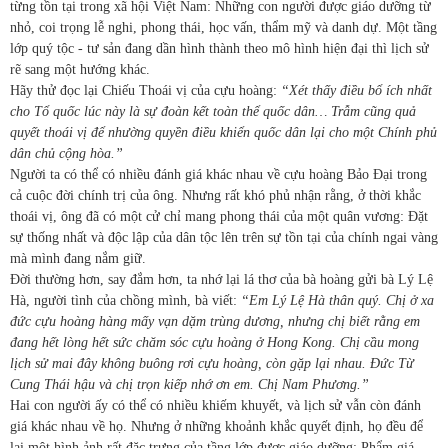
từng tồn tại trong xã hội Việt Nam: Những con người được giáo dưỡng từ
nhỏ, coi trọng lễ nghi, phong thái, học vấn, thẩm mỹ và danh dự. Một tầng
lớp quý tộc - tư sản đang dần hình thành theo mô hình hiện đại thì lịch sử
rẽ sang một hướng khác.
Hãy thử đọc lại Chiếu Thoái vị của cựu hoàng:
“Xét thấy điều bổ ích nhất
cho Tổ quốc lúc này là sự đoàn kết toàn thể quốc dân… Trẫm cũng quả
quyết thoái vị để nhường quyền điều khiển quốc dân lại cho một Chính phủ
dân chủ cộng hòa.”
Người ta có thể có nhiều đánh giá khác nhau về cựu hoàng Bảo Đại trong
cả cuộc đời chính trị của ông. Nhưng rất khó phủ nhận rằng, ở thời khắc
thoái vị, ông đã có một cử chỉ mang phong thái của một quân vương:
Đặt
sự thống nhất và độc lập của dân tộc lên trên sự tồn tại của chính ngai vàng
mà mình đang nắm giữ.
Đời thường hơn, say đắm hơn, ta nhớ lại lá thơ của bà hoàng gửi bà Lý Lệ
Hà, người tình của chồng mình, bà viết:
“Em Lý Lệ Hà thân quý. Chị ở xa
đức cựu hoàng hàng mấy vạn dặm trùng dương, nhưng chị biết rằng em
đang hết lòng hết sức chăm sóc cựu hoàng ở Hong Kong. Chị cầu mong
lịch sử mai đây không buông rơi cựu hoàng, còn gặp lại nhau. Đức Từ
Cung Thái hậu và chị trọn kiếp nhớ ơn em. Chị Nam Phương.”
Hai con người ấy có thể có nhiều khiếm khuyết, và lịch sử vẫn còn đánh
giá khác nhau về họ. Nhưng ở những khoảnh khắc quyết định, họ đều để
lại một hình ảnh rất đặc trưng của tầng lớp được giáo dưỡng: Phẩm giá