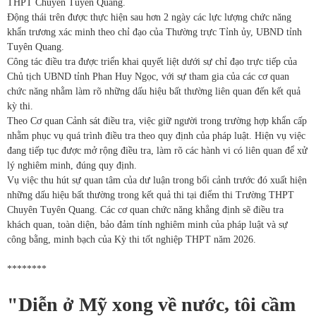
THPT Chuyên Tuyên Quang.
Động thái trên được thực hiện sau hơn 2 ngày các lực lượng chức năng
khẩn trương xác minh theo chỉ đạo của Thường trực Tỉnh ủy, UBND tỉnh
Tuyên Quang.
Công tác điều tra được triển khai quyết liệt dưới sự chỉ đạo trực tiếp của
Chủ tịch UBND tỉnh Phan Huy Ngọc, với sự tham gia của các cơ quan
chức năng nhằm làm rõ những dấu hiệu bất thường liên quan đến kết quả
kỳ thi.
Theo Cơ quan Cảnh sát điều tra, việc giữ người trong trường hợp khẩn cấp
nhằm phục vụ quá trình điều tra theo quy định của pháp luật. Hiện vụ việc
đang tiếp tục được mở rộng điều tra, làm rõ các hành vi có liên quan để xử
lý nghiêm minh, đúng quy định.
Vụ việc thu hút sự quan tâm của dư luận trong bối cảnh trước đó xuất hiện
những dấu hiệu bất thường trong kết quả thi tại điểm thi Trường THPT
Chuyên Tuyên Quang. Các cơ quan chức năng khẳng định sẽ điều tra
khách quan, toàn diện, bảo đảm tính nghiêm minh của pháp luật và sự
công bằng, minh bạch của Kỳ thi tốt nghiệp THPT năm 2026.
********
"Diễn ở Mỹ xong về nước, tôi cầm