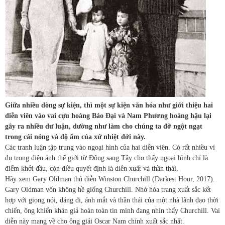
Giữa nhiều dòng sự kiện, thì một sự kiện văn hóa như giới thiệu hai
diễn viên vào vai cựu hoàng Bảo Đại và Nam Phương hoàng hậu lại
gây ra nhiều dư luận, dường như làm cho chúng ta đỡ ngột ngạt
trong cái nóng và độ ẩm của xứ nhiệt đới này.
Các tranh luận tập trung vào ngoại hình của hai diễn viên. Có rất nhiều ví
dụ trong điện ảnh thế giới từ Đông sang Tây cho thấy ngoại hình chỉ là
điểm khởi đầu, còn điều quyết định là diễn xuất và thần thái.
Hãy xem Gary Oldman thủ diễn Winston Churchill (Darkest Hour, 2017).
Gary Oldman vốn không hề giống Churchill. Nhờ hóa trang xuất sắc kết
hợp với giọng nói, dáng đi, ánh mắt và thần thái của một nhà lãnh đạo thời
chiến, ông khiến khán giả hoàn toàn tin mình đang nhìn thấy Churchill. Vai
diễn này mang về cho ông giải Oscar Nam chính xuất sắc nhất.