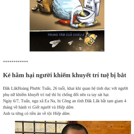
************
Kẻ hãm hại người khiếm khuyết trí tuệ bị bắt
Đăk Lăk
Hoàng Phước Tuấn, 26 tuổi, khai khi quan hệ tình dục với người
phụ nữ khiếm khuyết trí tuệ thì bị chống đối nên ra tay sát hại.
Ngày 6/7, Tuấn, ngụ xã Ea Na, bị Công an tỉnh Đăk Lăk bắt tạm giam 4
tháng về hành vi
Giết người
và
Hiếp dâm
.
Anh ta từng có tiền án về tội
Hiếp dâm.