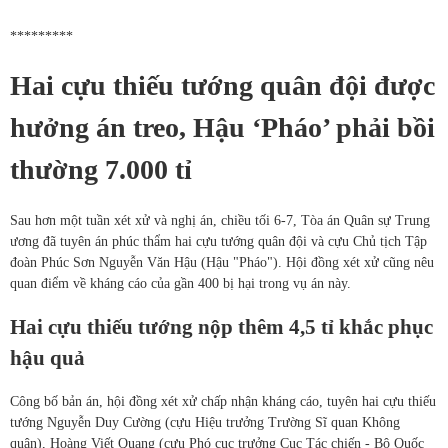
*********
Hai cựu thiếu tướng quân đội được
hưởng án treo, Hậu ‘Pháo’ phải bồi
thường 7.000 tỉ
Sau hơn một tuần xét xử và nghị án, chiều tối 6-7, Tòa án Quân sự Trung
ương đã tuyên án phúc thẩm hai cựu tướng quân đội và cựu Chủ tịch Tập
đoàn Phúc Sơn Nguyễn Văn Hậu (Hậu "Pháo"). Hội đồng xét xử cũng nêu
quan điểm về kháng cáo của gần 400 bị hại trong vụ án này.
Hai cựu thiếu tướng nộp thêm 4,5 tỉ khắc phục
hậu quả
Công bố bản án, hội đồng xét xử chấp nhận kháng cáo, tuyên hai cựu thiếu
tướng Nguyễn Duy Cường (cựu Hiệu trưởng Trường Sĩ quan Không
quân), Hoàng Viết Quang (cựu Phó cục trưởng Cục Tác chiến - Bộ Quốc