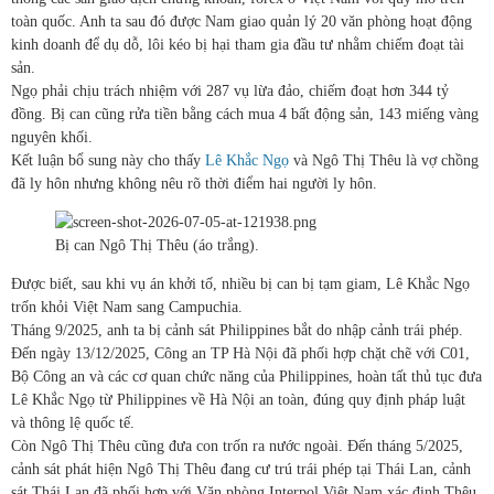
toàn quốc. Anh ta sau đó được Nam giao quản lý 20 văn phòng hoạt động
kinh doanh để dụ dỗ, lôi kéo bị hại tham gia đầu tư nhằm chiếm đoạt tài
sản.
Ngọ phải chịu trách nhiệm với 287 vụ lừa đảo, chiếm đoạt hơn 344 tỷ
đồng. Bị can cũng rửa tiền bằng cách mua 4 bất động sản, 143 miếng vàng
nguyên khối.
Kết luận bổ sung này cho thấy
Lê Khắc Ngọ
và Ngô Thị Thêu là vợ chồng
đã ly hôn nhưng không nêu rõ thời điểm hai người ly hôn.
Bị can Ngô Thị Thêu (áo trắng).
Được biết, sau khi vụ án khởi tố, nhiều bị can bị tạm giam, Lê Khắc Ngọ
trốn khỏi Việt Nam sang Campuchia.
Tháng 9/2025, anh ta bị cảnh sát Philippines bắt do nhập cảnh trái phép.
Đến ngày 13/12/2025, Công an TP Hà Nội đã phối hợp chặt chẽ với C01,
Bộ Công an và các cơ quan chức năng của Philippines, hoàn tất thủ tục đưa
Lê Khắc Ngọ từ Philippines về Hà Nội an toàn, đúng quy định pháp luật
và thông lệ quốc tế.
Còn Ngô Thị Thêu cũng đưa con trốn ra nước ngoài. Đến tháng 5/2025,
cảnh sát phát hiện Ngô Thị Thêu đang cư trú trái phép tại Thái Lan, cảnh
sát Thái Lan đã phối hợp với Văn phòng Interpol Việt Nam xác định Thêu