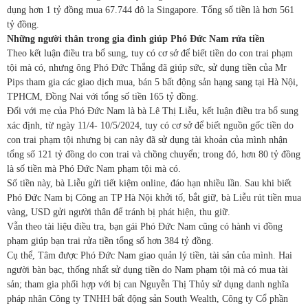
dụng hơn 1 tỷ đồng mua 67.744 đô la Singapore. Tổng số tiền là hơn 561
tỷ đồng.
Những người thân trong gia đình giúp Phó Đức Nam rửa tiền
Theo kết luận điều tra bổ sung, tuy có cơ sở để biết tiền do con trai phạm
tội mà có, nhưng ông Phó Đức Thắng đã giúp sức, sử dụng tiền của Mr
Pips tham gia các giao dịch mua, bán 5 bất động sản hạng sang tại Hà Nội,
TPHCM, Đồng Nai với tổng số tiền 165 tỷ đồng.
Đối với mẹ của Phó Đức Nam là bà Lê Thị Liễu, kết luận điều tra bổ sung
xác định, từ ngày 11/4- 10/5/2024, tuy có cơ sở để biết nguồn gốc tiền do
con trai phạm tội nhưng bị can này đã sử dụng tài khoản của mình nhận
tổng số 121 tỷ đồng do con trai và chồng chuyển; trong đó, hơn 80 tỷ đồng
là số tiền mà Phó Đức Nam phạm tội mà có.
Số tiền này, bà Liễu gửi tiết kiệm online, đáo hạn nhiều lần. Sau khi biết
Phó Đức Nam bị Công an TP Hà Nội khởi tố, bắt giữ, bà Liễu rút tiền mua
vàng, USD gửi người thân để tránh bị phát hiện, thu giữ.
Vẫn theo tài liệu điều tra, bạn gái Phó Đức Nam cũng có hành vi đồng
phạm giúp bạn trai rửa tiền tổng số hơn 384 tỷ đồng.
Cụ thể, Tâm được Phó Đức Nam giao quản lý tiền, tài sản của mình. Hai
người bàn bạc, thống nhất sử dụng tiền do Nam phạm tội mà có mua tài
sản; tham gia phối hợp với bị can Nguyễn Thị Thủy sử dụng danh nghĩa
pháp nhân Công ty TNHH bất động sản South Wealth, Công ty Cổ phần