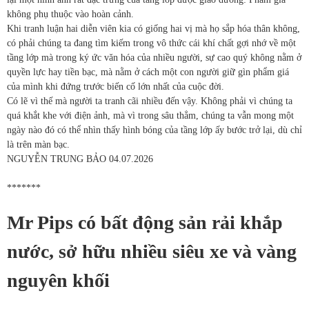
không phụ thuộc vào hoàn cảnh.
Khi tranh luận hai diễn viên kia có giống hai vị mà họ sắp hóa thân không,
có phải chúng ta đang tìm kiếm trong vô thức cái khí chất gợi nhớ về một
tầng lớp mà trong ký ức văn hóa của nhiều người, sự cao quý không nằm ở
quyền lực hay tiền bạc, mà nằm ở cách một con người giữ gìn phẩm giá
của mình khi đứng trước biến cố lớn nhất của cuộc đời.
Có lẽ vì thế mà người ta tranh cãi nhiều đến vậy. Không phải vì chúng ta
quá khắt khe với điện ảnh, mà vì trong sâu thẳm, chúng ta vẫn mong một
ngày nào đó có thể nhìn thấy
hình bóng của tầng lớp ấy bước trở lại, dù chỉ
là trên màn bạc
.
NGUYỄN TRUNG BẢO
04.07.2026
*******
Mr Pips có bất động sản rải khắp
nước, sở hữu nhiều siêu xe và vàng
nguyên khối