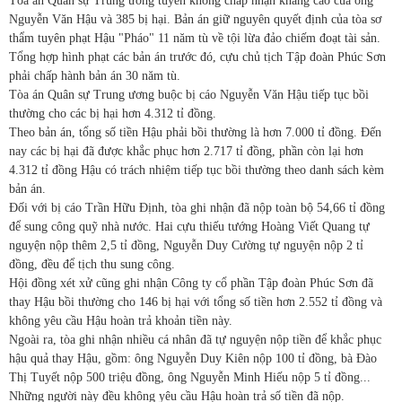
Tòa án Quân sự Trung ương tuyên không chấp nhận kháng cáo của ông
Nguyễn Văn Hậu và 385 bị hại. Bản án giữ nguyên quyết định của tòa sơ
thẩm tuyên phạt Hậu "Pháo" 11 năm tù về tội lừa đảo chiếm đoạt tài sản.
Tổng hợp hình phạt các bản án trước đó, cựu chủ tịch Tập đoàn Phúc Sơn
phải chấp hành bản án 30 năm tù.
Tòa án Quân sự Trung ương buộc bị cáo Nguyễn Văn Hậu tiếp tục bồi
thường cho các bị hại hơn 4.312 tỉ đồng.
Theo bản án, tổng số tiền Hậu phải bồi thường là hơn 7.000 tỉ đồng. Đến
nay các bị hại đã được khắc phục hơn 2.717 tỉ đồng, phần còn lại hơn
4.312 tỉ đồng Hậu có trách nhiệm tiếp tục bồi thường theo danh sách kèm
bản án.
Đối với bị cáo Trần Hữu Định, tòa ghi nhận đã nộp toàn bộ 54,66 tỉ đồng
để sung công quỹ nhà nước. Hai cựu thiếu tướng Hoàng Viết Quang tự
nguyện nộp thêm 2,5 tỉ đồng, Nguyễn Duy Cường tự nguyện nộp 2 tỉ
đồng, đều để tịch thu sung công.
Hội đồng xét xử cũng ghi nhận Công ty cổ phần Tập đoàn Phúc Sơn đã
thay Hậu bồi thường cho 146 bị hại với tổng số tiền hơn 2.552 tỉ đồng và
không yêu cầu Hậu hoàn trả khoản tiền này.
Ngoài ra, tòa ghi nhận nhiều cá nhân đã tự nguyện nộp tiền để khắc phục
hậu quả thay Hậu, gồm: ông Nguyễn Duy Kiên nộp 100 tỉ đồng, bà Đào
Thị Tuyết nộp 500 triệu đồng, ông Nguyễn Minh Hiếu nộp 5 tỉ đồng...
Những người này đều không yêu cầu Hậu hoàn trả số tiền đã nộp.