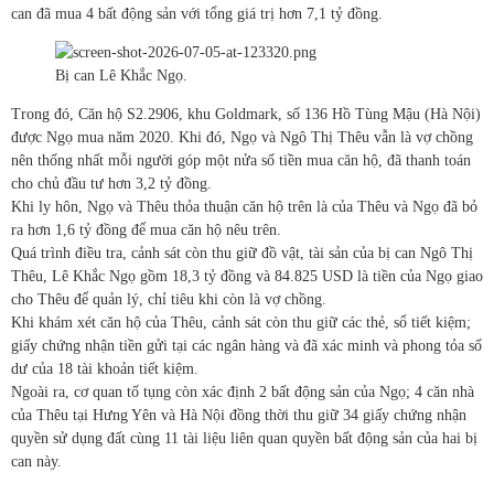
can đã mua 4 bất động sản với tổng giá trị hơn 7,1 tỷ đồng.
Bị can Lê Khắc Ngọ.
Trong đó, Căn hộ S2.2906, khu Goldmark, số 136 Hồ Tùng Mậu (Hà Nội)
được Ngọ mua năm 2020. Khi đó, Ngọ và Ngô Thị Thêu vẫn là vợ chồng
nên thống nhất mỗi người góp một nửa số tiền mua căn hộ, đã thanh toán
cho chủ đầu tư hơn 3,2 tỷ đồng.
Khi ly hôn, Ngọ và Thêu thỏa thuận căn hộ trên là của Thêu và Ngọ đã bỏ
ra hơn 1,6 tỷ đồng để mua căn hộ nêu trên.
Quá trình điều tra, cảnh sát còn thu giữ đồ vật, tài sản của bị can Ngô Thị
Thêu, Lê Khắc Ngọ gồm 18,3 tỷ đồng và 84.825 USD là tiền của Ngọ giao
cho Thêu để quản lý, chỉ tiêu khi còn là vợ chồng.
Khi khám xét căn hộ của Thêu, cảnh sát còn thu giữ các thẻ, sổ tiết kiệm;
giấy chứng nhận tiền gửi tại các ngân hàng và đã xác minh và phong tỏa số
dư của 18 tài khoản tiết kiệm.
Ngoài ra, cơ quan tố tụng còn xác định 2 bất động sản của Ngọ; 4 căn nhà
của Thêu tại Hưng Yên và Hà Nội đồng thời thu giữ 34 giấy chứng nhận
quyền sử dụng đất cùng 11 tài liệu liên quan quyền bất động sản của hai bị
can này.