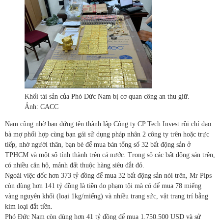
Khối tài sản của Phó Đức Nam bị cơ quan công an thu giữ.
Ảnh: CACC
Nam cũng nhờ bạn đứng tên thành lập Công ty CP Tech Invest rồi chỉ đạo
bà mợ phối hợp cùng bạn gái sử dụng pháp nhân 2 công ty trên hoặc trực
tiếp, nhờ người thân, bạn bè để mua bán tổng số 32 bất động sản ở
TPHCM và một số tỉnh thành trên cả nước. Trong số các bất động sản trên,
có nhiều căn hộ, mảnh đất thuộc hàng siêu đắt đỏ.
Ngoài việc dốc hơn 373 tỷ đồng để mua 32 bất động sản nói trên, Mr Pips
còn dùng hơn 141 tỷ đồng là tiền do phạm tội mà có để mua 78 miếng
vàng nguyên khối (loại 1kg/miếng) và nhiều trang sức, vật trang trí bằng
kim loại đắt tiền.
Phó Đức Nam còn dùng hơn 41 tỷ đồng để mua 1.750.500 USD và sử