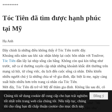
*********
Tóc Tiên đã tìm được hạnh phúc
tại Mỹ
Hạ Anh
Đây chính là những điều không thấy ở Tóc Tiên trước đây.
Khoảng nửa năm sau khi xác nhận khép lại cuộc hôn nhân với Touliver,
Tóc Tiên
dần lấy lại nhịp sống cân bằng. Không còn quá kín tiếng như
trước, nữ ca sĩ thường xuyên cập nhật những khoảnh khắc đời thường trên
mạng xã hội, từ công việc, du lịch đến cuộc sống cá nhân. Điều khiến
nhiều người chú ý là những chia sẻ về gia đình, đặc biệt là mẹ, ngày càng
xuất hiện nhiều hơn trên trang cá nhân của Tóc Tiên.
Mới đây, Tóc Tiên đã trở về Mỹ để thăm gia đình. Không lâu sau đó, cô
liên tục khoe những bữa cơm do chính mẹ chuẩn bị. Từ tô mì Quảng đầy
Chúng tôi sử dụng cookie để cung cấp cho bạn trải nghiệm
Đồng ý
ắp topping đến đĩa cơm tấm, mâm cơm nhà... Tóc Tiên đều thích thú đăng
tốt nhất trên trang web của chúng tôi. Nếu tiếp tục, chúng
tải với những dòng chú thích ngắn gọn nhưng đầy cảm xúc như: "Mì
tôi cho rằng bạn đã chấp thuận cookie cho mục đích này.
Quảng mẹ nấu siêu chất lượng ạ", "Hôm qua mẹ nấu cơm tấm nha"...