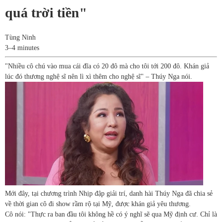
quá trời tiền"
Tùng Ninh
3–4 minutes
"Nhiều cô chú vào mua cái đĩa có 20 đô mà cho tôi tới 200 đô. Khán giả
lúc đó thương nghệ sĩ nên lì xì thêm cho nghệ sĩ" – Thúy Nga nói.
Mới đây, tại chương trình Nhịp đập giải trí, danh hài Thúy Nga đã chia sẻ
về thời gian cô đi show rầm rộ tại Mỹ, được khán giả yêu thương.
Cô nói: "Thực ra ban đầu tôi không hề có ý nghĩ sẽ qua Mỹ định cư. Chỉ là