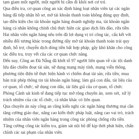
tạm giam một người, một người bị cấm đi khỏi nơi cư trú.
Qua điều tra, cơ quan công an xác định hàng loạt nhân viên tại các ngân
hàng đã tiếp nhận hồ sơ, mở tài khoản thanh toán không đúng quy định,
tạo điều kiện cho tài khoản ngân hàng doanh nghiệp ma, tài khoản ngân
hàng cá nhân không chính chủ thực hiện các giao dịch lừa đảo, rửa tiền.
Hai nhân viên ngân hàng nêu trên đã lợi dụng vị trí công tác, cấu kết với
nhiều đối tượng khác trong đường dây mở tài khoản thanh toán trái quy
định, hỗ trợ, chuyển dịch dòng tiền bất hợp pháp, gây khó khăn cho công
tác điều tra, truy vết của các cơ quan chức năng.
Đến nay, Công an Đà Nẵng đã khởi tố 97 người liên quan về các tội danh
lừa đảo chiếm đoạt tài sản; sử dụng mạng máy tính, mạng viễn thông,
phương tiện điện tử thực hiện hành vi chiếm đoạt tài sản; rửa tiền; mua
bán trái phép thông tin tài khoản ngân hàng; làm giả con dấu, tài liệu của
cơ quan, tổ chức; sử dụng con dấu, tài liệu giả của cơ quan, tổ chức.
Phòng Cảnh sát kinh tế đang tiếp tục mở rộng chuyên án, xem xét, xử lý
trách nhiệm của các tổ chức, cá nhân khác có liên quan.
Qua chuyên án này công an cũng kiến nghị các ngân hàng thương mại cần
tăng cường giáo dục, nâng cao kiến thức pháp luật, nâng cao vai trò, trách
nhiệm của nhân viên ngân hàng trong công tác phòng chống rửa tiền.
Tăng cường công tác kiểm tra, giám sát nội bộ để kịp thời phát hiện, chấn
chỉnh các sai phạm của nhân viên.