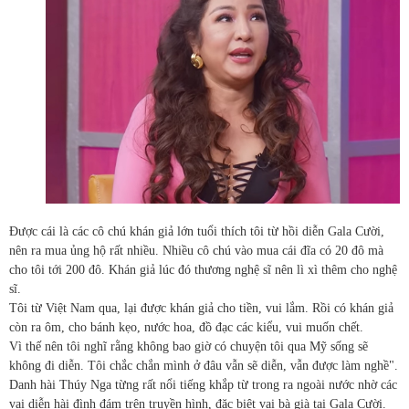
Được cái là các cô chú khán giả lớn tuổi thích tôi từ hồi diễn Gala Cười,
nên ra mua ủng hộ rất nhiều. Nhiều cô chú vào mua cái đĩa có 20 đô mà
cho tôi tới 200 đô. Khán giả lúc đó thương nghệ sĩ nên lì xì thêm cho nghệ
sĩ.
Tôi từ Việt Nam qua, lại được khán giả cho tiền, vui lắm. Rồi có khán giả
còn ra ôm, cho bánh kẹo, nước hoa, đồ đạc các kiểu, vui muốn chết.
Vì thế nên tôi nghĩ rằng không bao giờ có chuyện tôi qua Mỹ sống sẽ
không đi diễn. Tôi chắc chắn mình ở đâu vẫn sẽ diễn, vẫn được làm nghề".
Danh hài Thúy Nga từng rất nổi tiếng khắp từ trong ra ngoài nước nhờ các
vai diễn hài đình đám trên truyền hình, đặc biệt vai bà già tại Gala Cười.