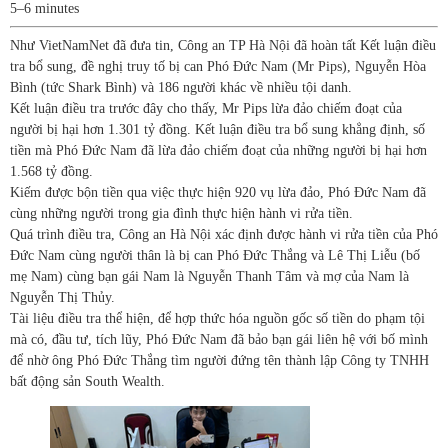
5–6 minutes
Như VietNamNet đã đưa tin, Công an TP Hà Nội đã hoàn tất Kết luận điều
tra bổ sung, đề nghị truy tố bị can Phó Đức Nam (Mr Pips), Nguyễn Hòa
Bình (tức Shark Bình) và 186 người khác về nhiều tội danh.
Kết luận điều tra trước đây cho thấy, Mr Pips lừa đảo chiếm đoạt của
người bị hại hơn 1.301 tỷ đồng. Kết luận điều tra bổ sung khẳng định, số
tiền mà Phó Đức Nam đã lừa đảo chiếm đoạt của những người bị hại hơn
1.568 tỷ đồng.
Kiếm được bộn tiền qua việc thực hiện 920 vụ lừa đảo, Phó Đức Nam đã
cùng những người trong gia đình thực hiện hành vi rửa tiền.
Quá trình điều tra, Công an Hà Nội xác định được hành vi rửa tiền của Phó
Đức Nam cùng người thân là bị can Phó Đức Thắng và Lê Thị Liễu (bố
mẹ Nam) cùng bạn gái Nam là Nguyễn Thanh Tâm và mợ của Nam là
Nguyễn Thị Thủy.
Tài liệu điều tra thể hiện, để hợp thức hóa nguồn gốc số tiền do phạm tội
mà có, đầu tư, tích lũy, Phó Đức Nam đã bảo bạn gái liên hệ với bố mình
để nhờ ông Phó Đức Thắng tìm người đứng tên thành lập Công ty TNHH
bất động sản South Wealth.