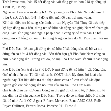
Tech Invest mua, bán 15 bất động sản với tổng giá trị hơn 218 tỷ đồng tại
TPHCM, Hà Nội.
Ngoài ra, Tâm còn sử dụng hơn 25 tỷ đồng của Phó Đức Nam để mua 1
triệu USD; đưa hơn 141 tỷ đồng tiền mặt để bạn trai mua vàng.
Kết luận điều tra bổ sung xác định, bị can Nguyễn Thị Thủy đã trực tiếp
ký hợp đồng mua bán, đứng tên sở hữu bất động sản giúp Nam và tham gia
cùng Tâm sử dụng danh nghĩa pháp nhân 2 công ty để mua bán 12 bất
động sản với tổng số hơn 55 tỷ đồng là nguồn tiền do Mr Pips phạm tội mà
có.
Phó Đức Nam để bạn gái đứng tên sở hữu 7 bất động sản, để bố và mẹ
đứng tên sở hữu 4 bất động sản. Bản thân bạn gái Phó Đức Nam cũng sở
hữu 5 bất động sản. Trong khi đó, bố mẹ Phó Đức Nam sở hữu 9 bất động
sản.
Phó Đức Tú (em trai của Phó Đức Nam) đứng tên sở hữu 4 bất động sản.
Quá trình điều tra, Tú đã xuất cảnh, CQĐT chưa lấy được lời khai của
người này. Tài liệu điều tra thu thập được chưa đủ căn cứ để xác định
nguồn gốc các bất động sản nói trên của em trai Phó Đức Nam.
Quá trình điều tra, Cơ quan Công an thu giữ 23 chiếc ô tô, 7 chiếc mô tô
xác định là tài sản của Phó Đức Nam. Trong đó có những chiếc ô tô siêu
đắt đỏ như: Audi Q7, Jaguar F-Pace, Mercedes-Benz AMG G63, Rolls-
Royce Cullinan, Ferrari Roma, Porsche 911 Turbo S…