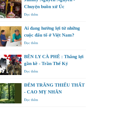
Chuyện buồn xứ Úc
Đọc thêm
Ai đang hưởng lợi từ những
cuộc đấu tố ở Việt Nam?
Đọc thêm
BÊN LY CÀ PHÊ : Thắng lợi
gần kề - Trần Thế Kỷ
Đọc thêm
ĐÊM TRĂNG THIẾU THẤT
- CAO MỴ NHÂN
Đọc thêm