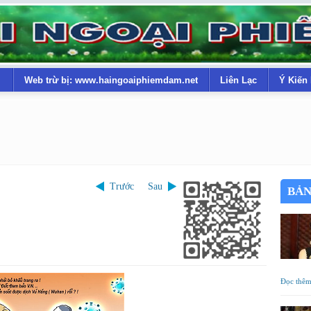
Web trừ bị: www.haingoaiphiemdam.net
Liên Lạc
Ý Kiến
Trước
Sau
BẢN
Đọc thê