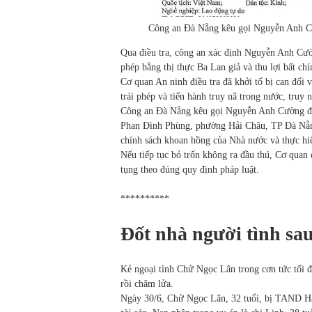
Công an Đà Nẵng kêu gọi Nguyễn Anh C
Qua điều tra, công an xác định Nguyễn Anh Cườ
phép bằng thị thực Ba Lan giả và thu lợi bất chí
Cơ quan An ninh điều tra đã khởi tố bị can đối
trái phép và tiến hành truy nã trong nước, truy 
Công an Đà Nẵng kêu gọi Nguyễn Anh Cường đến
Phan Đình Phùng, phường Hải Châu, TP Đà Nẵn
chính sách khoan hồng của Nhà nước và thực hi
Nếu tiếp tục bỏ trốn không ra đầu thú, Cơ quan đ
tụng theo đúng quy định pháp luật.
**********
Đốt nhà người tình sau
Kẻ ngoại tình Chử Ngọc Lân trong cơn tức tối đã
rồi châm lửa.
Ngày 30/6, Chử Ngọc Lân, 32 tuổi, bị TAND Hà