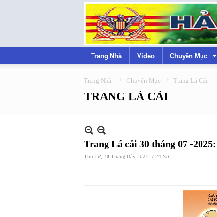
Trang Nhà
Video
Chuyên Mục
›
›
Trang Nhà
Chuyên Mục
Trang Lá Cải
TRANG LÁ CẢI
Trang Lá cải 30 tháng 07 -2025:
Thứ Tư, 30 Tháng Bảy 2025
7:24 SA