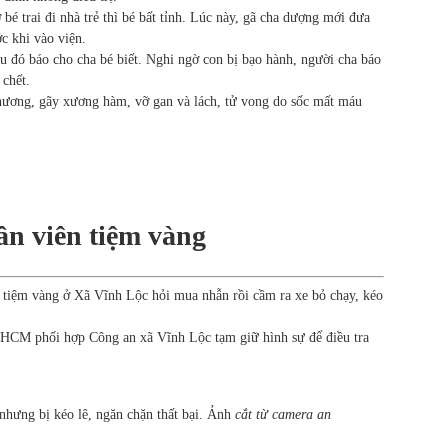
é trai đi nhà trẻ thì bé bất tỉnh. Lúc này, gã cha dượng mới đưa
c khi vào viện.
u đó báo cho cha bé biết. Nghi ngờ con bị bạo hành, người cha báo
 chết.
thương, gãy xương hàm, vỡ gan và lách, tử vong do sốc mất máu
ân viên tiệm vàng
 tiệm vàng ở Xã Vĩnh Lộc hỏi mua nhẫn rồi cầm ra xe bỏ chạy, kéo
 HCM phối hợp Công an xã Vĩnh Lộc tạm giữ hình sự để điều tra
nhưng bị kéo lê, ngăn chặn thất bại. Ảnh
cắt từ camera an