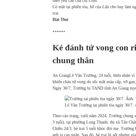
theo yêu cầu của chị Linh.
Có mặt tại phiên tòa, bố của Lân cho hay làm ng
trai.
Hải Thư
******
Kẻ đánh tử vong con ri
chung thân
An Giang
Lê Văn Trường, 24 tuổi, thừa nhận vì 
khiến cháu tử vong do sốc mất máu cấp, vỡ gan,
Ngày 30/7, Trường bị TAND tỉnh An Giang tuyê
Lê Văn Trường tại phiên tòa ngày 30/7.
Theo cáo trạng, cuối năm 2024, Trường chung s
3 tuổi), tại phường Long Thạnh, thị xã Tân Châ
Chiều 24/3, bé trai 5 tuổi khóc đòi mẹ. Trường
anh ta can ngăn. Sau đó, bé trai bị sốt nhưng gia