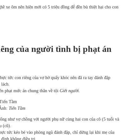
hề xe ôm nên hiện mới có 5 triệu đồng để đền bù thiệt hại cho con
êng của người tình bị phạt án
bực tức con riêng của vợ hờ quấy khóc nên đã ra tay đánh đập
 lách.
n phạt mức án chung thân về tội
Giết người.
 Ảnh:
Tiến Tầm
ống như vợ chồng với người phụ nữ cùng hai con của cô (5 tuổi và
u (cũ).
 bực tức kéo bé vào phòng ngủ đánh đập, chỉ dừng lại khi mẹ của
 đình không điều trị.