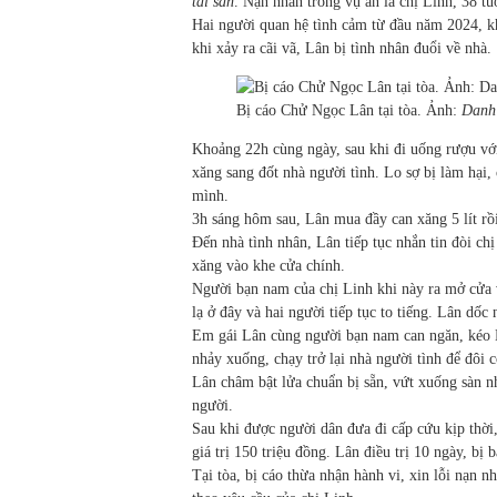
tài sản
. Nạn nhân trong vụ án là chị Linh, 38 tu
Hai người quan hệ tình cảm từ đầu năm 2024, kh
khi xảy ra cãi vã, Lân bị tình nhân đuổi về nhà.
Bị cáo Chử Ngọc Lân tại tòa. Ảnh:
Danh
Khoảng 22h cùng ngày, sau khi đi uống rượu với
xăng sang đốt nhà người tình. Lo sợ bị làm hại
mình.
3h sáng hôm sau, Lân mua đầy can xăng 5 lít rồ
Đến nhà tình nhân, Lân tiếp tục nhắn tin đòi chị
xăng vào khe cửa chính.
Người bạn nam của chị Linh khi này ra mở cửa v
lạ ở đây và hai người tiếp tục to tiếng. Lân dốc 
Em gái Lân cùng người bạn nam can ngăn, kéo 
nhảy xuống, chạy trở lại nhà người tình để đôi c
Lân châm bật lửa chuẩn bị sẵn, vứt xuống sàn n
người.
Sau khi được người dân đưa đi cấp cứu kịp thời,
giá trị 150 triệu đồng. Lân điều trị 10 ngày, bị 
Tại tòa, bị cáo thừa nhận hành vi, xin lỗi nạn 