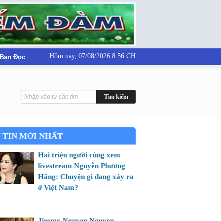
Hôm nay,
07/08/2026 8:56 CH
 Bạn Đọc
 TIN MỚI NHẤT
Hai triệu người cùng xem
livestream Nguyễn Phương
Hằng: Chuyện gì đang xảy ra
ở Việt Nam?
m
Jimmy Nguyen Nguyen -