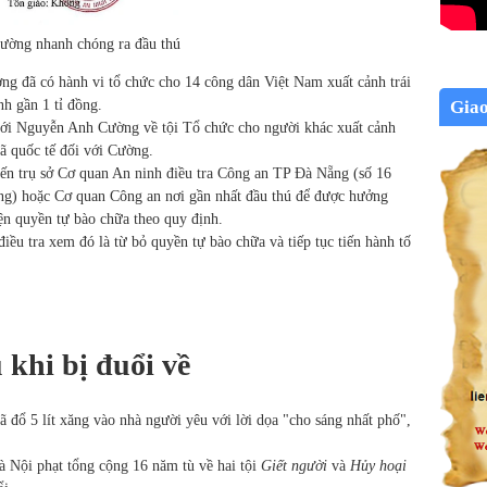
ường nhanh chóng ra đầu thú
ng đã có hành vi tổ chức cho 14 công dân Việt Nam xuất cảnh trái
Gia
nh gần 1 tỉ đồng.
 với Nguyễn Anh Cường về tội Tổ chức cho người khác xuất cảnh
nã quốc tế đối với Cường.
 trụ sở Cơ quan An ninh điều tra Công an TP Đà Nẵng (số 16
g) hoặc Cơ quan Công an nơi gần nhất đầu thú để được hưởng
ện quyền tự bào chữa theo quy định.
iều tra xem đó là từ bỏ quyền tự bào chữa và tiếp tục tiến hành tố
 khi bị đuổi về
 đổ 5 lít xăng vào nhà người yêu với lời dọa "cho sáng nhất phố",
 Nội phạt tổng cộng 16 năm tù về hai tội
Giết người
và
Hủy hoại