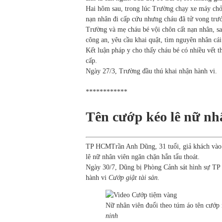
Hai hôm sau, trong lúc Trường chạy xe máy chở b
nạn nhân đi cấp cứu nhưng cháu đã tử vong trướ
Trường và mẹ cháu bé vội chôn cất nạn nhân, sa
công an, yêu cầu khai quật, tìm nguyên nhân cái
Kết luận pháp y cho thấy cháu bé có nhiều vết 
cấp.
Ngày 27/3, Trường đầu thú khai nhận hành vi.
************
Tên cướp kéo lê nữ nh
TP HCM
Trần Anh Dũng, 31 tuổi, giả khách vào
lê nữ nhân viên ngăn chặn hắn tẩu thoát.
Ngày 30/7, Dũng bị Phòng Cảnh sát hình sự TP
hành vi
Cướp giật tài sản.
Nữ nhân viên đuổi theo túm áo tên cướp 
ninh