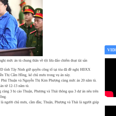
VID
hị mức án tù chung thân về tội lừa đảo chiếm đoạt tài sản
SND tỉnh Tây Ninh giữ quyền công tố tại tòa đã đề nghị HĐXX
yễn Thị Cẩm Hồng, kẻ chủ mưu trong vụ án này.
ễn Phú Thuận và Nguyễn Thị Kim Phượng cùng mức án 20 năm tù.
án từ 12-13 năm tù.
g cùng 3 bị cáo Thuận, Phượng và Thái thông qua 3 dự án nêu trên
đồng.
g là người chủ mưu, cầm đầu; Thuận, Phượng và Thái là người giúp