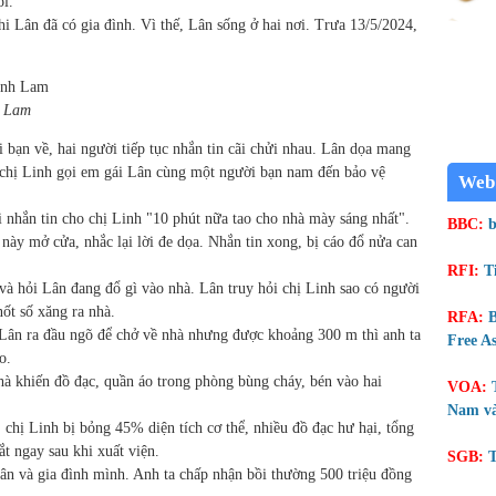
ổi.
i Lân đã có gia đình. Vì thế, Lân sống ở hai nơi. Trưa 13/5/2024,
 Lam
 bạn về, hai người tiếp tục nhắn tin cãi chửi nhau. Lân dọa mang
, chị Linh gọi em gái Lân cùng một người bạn nam đến bảo vệ
Web
i nhắn tin cho chị Linh "10 phút nữa tao cho nhà mày sáng nhất".
BBC:
b
 này mở cửa, nhắc lại lời đe dọa. Nhắn tin xong, bị cáo đổ nửa can
RFI:
T
à hỏi Lân đang đổ gì vào nhà. Lân truy hỏi chị Linh sao có người
nốt số xăng ra nhà.
RFA:
B
Lân ra đầu ngõ để chở về nhà nhưng được khoảng 300 m thì anh ta
Free As
o.
hà khiến đồ đạc, quần áo trong phòng bùng cháy, bén vào hai
VOA:
Nam và
 chị Linh bị bỏng 45% diện tích cơ thể, nhiều đồ đạc hư hại, tổng
bắt ngay sau khi xuất viện.
SGB:
T
nhân và gia đình mình. Anh ta chấp nhận bồi thường 500 triệu đồng