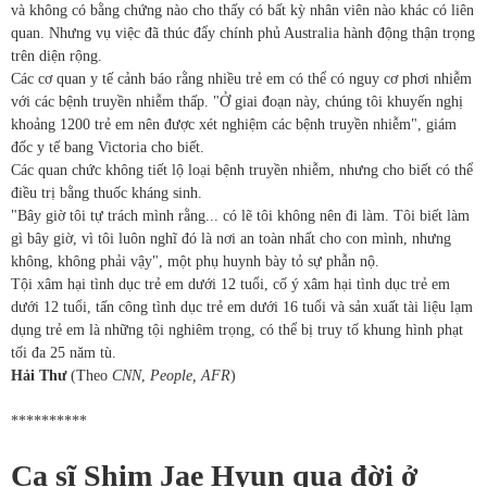
và không có bằng chứng nào cho thấy có bất kỳ nhân viên nào khác có liên
quan. Nhưng vụ việc đã thúc đẩy chính phủ Australia hành động thận trọng
trên diện rộng.
Các cơ quan y tế cảnh báo rằng nhiều trẻ em có thể có nguy cơ phơi nhiễm
với các bệnh truyền nhiễm thấp. "Ở giai đoạn này, chúng tôi khuyến nghị
khoảng 1200 trẻ em nên được xét nghiệm các bệnh truyền nhiễm", giám
đốc y tế bang Victoria cho biết.
Các quan chức không tiết lộ loại bệnh truyền nhiễm, nhưng cho biết có thể
điều trị bằng thuốc kháng sinh.
"Bây giờ tôi tự trách mình rằng... có lẽ tôi không nên đi làm. Tôi biết làm
gì bây giờ, vì tôi luôn nghĩ đó là nơi an toàn nhất cho con mình, nhưng
không, không phải vậy", một phụ huynh bày tỏ sự phẫn nộ.
Tội xâm hại tình dục trẻ em dưới 12 tuổi, cố ý xâm hại tình dục trẻ em
dưới 12 tuổi, tấn công tình dục trẻ em dưới 16 tuổi và sản xuất tài liệu lạm
dụng trẻ em là những tội nghiêm trọng, có thể bị truy tố khung hình phạt
tối đa 25 năm tù.
Hải Thư
(Theo
CNN
,
People, AFR
)
**********
Ca sĩ Shim Jae Hyun qua đời ở