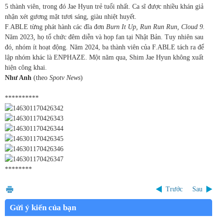
5 thành viên, trong đó Jae Hyun trẻ tuổi nhất. Ca sĩ được nhiều khán giả
nhận xét gương mặt tươi sáng, giàu nhiệt huyết.
F.ABLE từng phát hành các đĩa đơn
Burn It Up, Run Run Run, Cloud 9.
Năm
2023
,
họ tổ chức đêm diễn và họp fan tại Nhật Bản. Tuy nhiên sau
đó, nhóm ít hoạt động. Năm 2024, ba thành viên của F.ABLE tách ra để
lập nhóm khác là ENPHAZE. Một năm qua, Shim Jae Hyun không xuất
hiện công khai.
Như Anh
(theo
Spotv News
)
**********
********
Trước
Sau
Gửi ý kiến của bạn