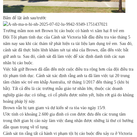
Bấm để lật ảnh sau/trước
Trường mầm non nơi Brown bị cáo buộc có hành vi xâm hại 8 trẻ em
Đội Tội phạm tình dục của Cảnh sát Victoria bắt đầu điều tra vào tháng 5
năm nay sau khi các thám tử phát hiện ra tài liệu lạm dụng trẻ em. Sau đó,
cảnh sát đã thực hiện lệnh khám xét tại nhà của Brown, dẫn đến việc bắt
giữ anh ta. Sau đó, cảnh sát đã làm việc để xác định danh tính các nạn
nhân bị cáo buộc.
Việc bắt giữ Brown đã dẫn đến một cuộc điều tra rộng hơn của đội điều tra
tội phạm tình dục. Cảnh sát xác định rằng anh ta đã làm việc tại 20 trung
tâm chăm sóc trẻ em khắp Australia, từ tháng 1/2017 đến tháng 5 (khi bị
bắt). Tất cả đều là các trường mẫu giáo tư nhân lớn, thuộc các doanh
nghiệp giáo dục có tiếng, có cổ phiếu được niêm yết, hiện rớt giá do khủng
hoảng pháp lý này.
Brown vẫn bị tạm giam và dự kiến sẽ ra tòa vào ngày 15/9.
Ước tính có khoảng 2.600 gia đình có con được đưa đến các trung tâm
trong thời gian bị cáo này làm việc đang nhận được những lá thư có hướng
dẫn quan trọng về tố tụng.
Cảnh sát tin rằng tất cả hành vi phạm tội bị cáo buộc đều xảy ra ở Victoria