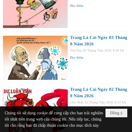
Đọc thêm
Trang Lá Cải Ngày 03 Tháng
8 Năm 2026
Thứ Hai, 03 Tháng Tám 2026
6:46 SA
Đọc thêm
Trang Lá Cải Ngày 02 Tháng
8 Năm 2026
Chủ Nhật, 02 Tháng Tám 2026
6:13 SA
Đọc thêm
Chúng tôi sử dụng cookie để cung cấp cho bạn trải nghiệm
Đồng ý
tốt nhất trên trang web của chúng tôi. Nếu tiếp tục, chúng
tôi cho rằng bạn đã chấp thuận cookie cho mục đích này.