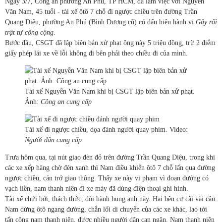
Ngày 3/7, Công an phường An Phú, TP HCM, đã làm việc với Nguyễn
Văn Nam, 45 tuổi - tài xế ôtô 7 chỗ đi ngược chiều trên đường Trần
Quang Diệu, phường An Phú (Bình Dương cũ) có dấu hiệu hành vi
Gây rối
trật tự công cộng
.
Bước đầu, CSGT đã lập biên bản xử phạt ông này 5 triệu đồng, trừ 2 điểm
giấy phép lái xe về lỗi không đi bên phải theo chiều đi của mình.
Tài xế Nguyễn Văn Nam khi bị CSGT lập biên bản xử phạt.
Ảnh:
Công an cung cấp
Tài xế đi ngược chiều, dọa đánh người quay phim. Video:
Người dân cung cấp
Trưa hôm qua, tại nút giao đèn đỏ trên đường Trần Quang Diệu, trong khi
các xe xếp hàng chờ đèn xanh thì Nam điều khiển ôtô 7 chỗ lấn qua đường
ngược chiều, cản trở giao thông. Thấy xe này vi phạm vì đoạn đường có
vạch liền, nam thanh niên đi xe máy đã dùng điện thoại ghi hình.
Tài xế chửi bới, thách thức, đòi hành hung anh này. Hai bên cự cãi vài câu.
Nam dừng ôtô ngang đường, chắn lối di chuyển của các xe khác, lao tới
tấn công nam thanh niên, được nhiều người dân can ngăn. Nam thanh niên