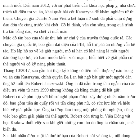
manh mối. Đến năm 2012, với sự phát triển của khoa học pháp y, nhà chức
trách tái điều tra vụ án, khai quật hài cốt Katarzyna để khám nghiệm tử thi
thêm. Chuyên gia Duarte Nuno Vieira kết luận nữ sinh đã phải chịu đựng
đau đớn tột cùng trước khi chết. Cô bị đánh, vẫn còn sống trong quá trình
tra tấn bằng dao, và chết vì mất máu.
Mức độ tàn bạo của tội ác thu hút sự chú ý của truyền thông quốc tế. Các
chuyên gia quốc tế, bao gồm đại diện của FBI, hỗ trợ phá án nhưng vẫn bế
tắc. Họ lập hồ sơ về kẻ giết người, mô tả hắn có khả năng là một người
đàn ông bạo lực, có ham muốn kiểm soát mạnh, hiểu biết về giải phẫu cơ
thể người và có kỹ năng phẫu thuật.
Tháng 10/2017, sau gần hai thập kỷ không có tiến triển thực sự nào trong
vụ án của Katarzyna, chính quyền Ba Lan bất ngờ bắt giữ một người đàn
ông 52 tuổi tên Robert Janczewski. Ông ta đã nằm trong tầm ngắm của các
điều tra viên từ năm 1999 nhưng không đủ bằng chứng để bắt giữ.
Robert có vẻ phù hợp với hồ sơ nghi phạm được xây dựng nhiều năm trước
đó, bao gồm tiền án quấy rối và tấn công phụ nữ, có sức lực lớn và hiểu
biết về giải phẫu học. Ông ta từng làm trong một phòng thí nghiệm, công
việc bao gồm giải phẫu thi thể người. Robert còn từng bị Viện Động vật
học Krakow đuổi việc sau khi giết những con thỏ do ông ta chăm sóc, chế
biến da.
Sau khi nhận được một lá thư từ bạn của Robert nói về ông ta, nội dung