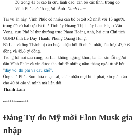
30 trong 41 bị cáo là cựu lãnh đạo, cán bộ các tỉnh, trong đó
Vĩnh Phúc có 15 người. Ảnh:
Danh Lam
Tại vụ án này, Vĩnh Phúc có nhiều cán bộ bị xét xử nhất với 15 người,
trong đó có hai cựu Bí thư Tỉnh ủy Hoàng Thị Thúy Lan, Phạm Văn
Vọng; cựu Phó bí thư thường trực Phạm Hoàng Anh, hai cựu Chủ tịch
UBND tỉnh Lê Duy Thành, Phùng Quang Hùng.
Bà Lan và ông Thành bị cáo buộc nhận hối lộ nhiều nhất, lần lượt 47,9 tỷ
đồng và 49,8 tỷ đồng.
Trong lời nói sau cùng, bà Lan không ngừng khóc, ba lần xin lỗi người
dân Vĩnh Phúc và xin được tha thứ để những năm tháng ngồi tù sẽ bớt
"
dày vò, thị phi và đau khổ".
Ông chủ Phúc Sơn thừa nhận sai, chấp nhận mọi hình phạt, xin giảm án
cho 40 bị cáo vì mình mà liên đới.
Thanh Lam
************
Đảng Tự do Mỹ mời Elon Musk gia
nhập