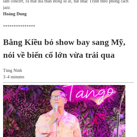
làm concert, ra mắt đĩa than
Bống là ai,
hát nhạc Trịnh theo phong cách
jazz.
Hoàng Dung
***************
Bằng Kiều bỏ show bay sang Mỹ,
nói về biến cố lớn vừa trải qua
Tùng Ninh
3–4 minutes