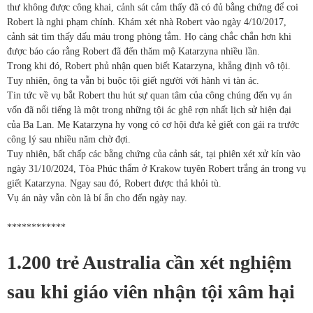
thư không được công khai, cảnh sát cảm thấy đã có đủ bằng chứng để coi
Robert là nghi phạm chính. Khám xét nhà Robert vào ngày 4/10/2017,
cảnh sát tìm thấy dấu máu trong phòng tắm. Họ càng chắc chắn hơn khi
được báo cáo rằng Robert đã đến thăm mộ Katarzyna nhiều lần.
Trong khi đó, Robert phủ nhận quen biết Katarzyna, khẳng định vô tội.
Tuy nhiên, ông ta vẫn bị buộc tội giết người với hành vi tàn ác.
Tin tức về vụ bắt Robert thu hút sự quan tâm của công chúng đến vụ án
vốn đã nổi tiếng là một trong những tội ác ghê rợn nhất lịch sử hiện đại
của Ba Lan. Mẹ Katarzyna hy vọng có cơ hội đưa kẻ giết con gái ra trước
công lý sau nhiều năm chờ đợi.
Tuy nhiên, bất chấp các bằng chứng của cảnh sát, tại phiên xét xử kín vào
ngày 31/10/2024, Tòa Phúc thẩm ở Krakow tuyên Robert trắng án trong vụ
giết Katarzyna. Ngay sau đó, Robert được thả khỏi tù.
Vụ án này vẫn còn là bí ẩn cho đến ngày nay.
************
1.200 trẻ Australia cần xét nghiệm
sau khi giáo viên nhận tội xâm hại