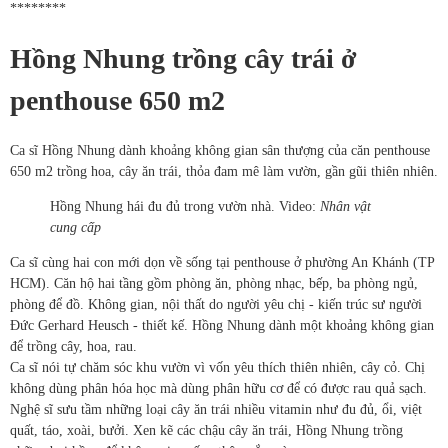
********
Hồng Nhung trồng cây trái ở
penthouse 650 m2
Ca sĩ Hồng Nhung dành khoảng không gian sân thượng của căn penthouse
650 m2 trồng hoa, cây ăn trái, thỏa đam mê làm vườn, gần gũi thiên nhiên.
Hồng Nhung hái đu đủ trong vườn nhà. Video:
Nhân vật
cung cấp
Ca sĩ cùng hai con mới dọn về sống tại penthouse ở phường An Khánh (TP
HCM). Căn hộ hai tầng gồm phòng ăn, phòng nhạc, bếp, ba phòng ngủ,
phòng để đồ. Không gian, nội thất do người yêu chị - kiến trúc sư người
Đức Gerhard Heusch - thiết kế. Hồng Nhung dành một khoảng không gian
để trồng cây, hoa, rau.
Ca sĩ nói tự chăm sóc khu vườn vì vốn yêu thích thiên nhiên, cây cỏ. Chị
không dùng phân hóa học mà dùng phân hữu cơ để có được rau quả sạch.
Nghệ sĩ sưu tầm những loại cây ăn trái nhiều vitamin như đu đủ, ổi, việt
quất, táo, xoài, bưởi. Xen kẽ các chậu cây ăn trái, Hồng Nhung trồng