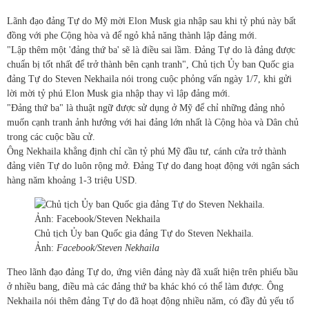
Lãnh đạo đảng Tự do Mỹ mời Elon Musk gia nhập sau khi tỷ phú này bất
đồng với phe Cộng hòa và để ngỏ khả năng thành lập đảng mới.
"Lập thêm một 'đảng thứ ba' sẽ là điều sai lầm. Đảng Tự do là đảng được
chuẩn bị tốt nhất để trở thành bên cạnh tranh", Chủ tịch Ủy ban Quốc gia
đảng Tự do Steven Nekhaila nói trong cuộc phỏng vấn ngày 1/7, khi gửi
lời mời tỷ phú Elon Musk gia nhập thay vì lập đảng mới.
"Đảng thứ ba" là thuật ngữ được sử dụng ở Mỹ để chỉ những đảng nhỏ
muốn cạnh tranh ảnh hưởng với hai đảng lớn nhất là Cộng hòa và Dân chủ
trong các cuộc bầu cử.
Ông Nekhaila khẳng định chỉ cần tỷ phú Mỹ đầu tư, cánh cửa trở thành
đảng viên Tự do luôn rộng mở. Đảng Tự do đang hoạt động với ngân sách
hàng năm khoảng 1-3 triệu USD.
Chủ tịch Ủy ban Quốc gia đảng Tự do Steven Nekhaila.
Ảnh:
Facebook/Steven Nekhaila
Theo lãnh đạo đảng Tự do, ứng viên đảng này đã xuất hiện trên phiếu bầu
ở nhiều bang, điều mà các đảng thứ ba khác khó có thể làm được. Ông
Nekhaila nói thêm đảng Tự do đã hoạt động nhiều năm, có đầy đủ yếu tố