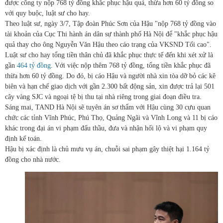
được công ty nộp 768 tỷ đồng khắc phục hậu quả, thừa hơn 60 tỷ đồng so
với quy buộc, luật sư cho hay.
Theo luật sư, ngày 3/7, Tập đoàn Phúc Sơn của Hậu "nộp 768 tỷ đồng vào
tài khoản của Cục Thi hành án dân sự thành phố Hà Nội để "khắc phục hậu
quả thay cho ông Nguyễn Văn Hậu theo cáo trạng của VKSND Tối cao".
Luật sư cho hay tổng tiền thân chủ đã khắc phục thực tế đến khi xét xử là
gần
464 tỷ đồng
. Với việc nộp thêm 768 tỷ đồng, tổng tiền khắc phục đã
thừa hơn 60 tỷ đồng. Do đó, bị cáo Hậu và người nhà xin tòa dỡ bỏ các kê
biên và hạn chế giao dịch với gần 2.300 bất động sản, xin được trả lại 501
cây vàng SJC và ngoại tệ bị thu tại nhà riêng trong giai đoạn điều tra.
Sáng mai, TAND Hà Nội sẽ tuyên án sơ thẩm với Hậu cùng 30 cựu quan
chức các tỉnh Vĩnh Phúc, Phú Thọ, Quảng Ngãi và Vĩnh Long và 11 bị cáo
khác trong đại án vi phạm đấu thầu, đưa và nhận hối lộ và vi phạm quy
định kế toán.
Hậu bị xác định là chủ mưu vụ án, chuỗi sai phạm gây thiệt hại 1.164 tỷ
đồng cho nhà nước.