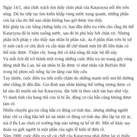
Ngày 14/1, nhà chức trách tìm thấy chân phải của Katarzyna nổi lên trên
sông. Dù họ tiếp tục tìm kiếm khắp vùng nước xung quanh, những phần
còn lại của thi thể nạn nhân không bao giờ được tìm thấy.
Khi ghép lại các bằng chứng hiện có, ban đầu điều tra viên cho rằng thi thể
Katarzyna đã bị ném xuống nước, sau đó bị phá hủy bởi chân vịt. Nhưng
phân tích pháp y cho thấy nạn nhân bị phân xác, da ở phần thân trên bị xử
lý một cách có chủ đích và cẩn thận để chế thành một bộ đồ liền thân có
thể mặc được. Thậm chí, hung thủ có khả năng đã mặc bộ đồ này.
Vụ mất tích đã trở thành một trong những cuộc điều tra án mạng gây rúng
động nhất Ba Lan, kẻ sát nhân bí ẩn được ví như nhân vật Buffalo Bill
trong bộ phim nổi tiếng
Sự im lặng của bầy cừu
.
Tuy nhiên, cuộc điều tra tiến triển chậm do những manh mối mơ hồ dường
như chẳng đi đến đâu. Gia đình nạn nhân không thể tưởng tượng được có
kẻ nào đó muốn sát hại Katarzyna, đặc biệt là theo cách tàn bạo như vậy.
Vì danh tính của hung thủ còn là bí ẩn, động cơ của hắn cũng không được
làm rõ.
Nhiều chuyên gia tin rằng hắn có động cơ tình dục, nhưng những người
khác chỉ ra rằng hầu hết kẻ sát nhân có động cơ tình dục đều lặp lại tội ác,
mà ở Ba Lan chưa có trường hợp nào tương tự kể từ đó. Một số khác suy
đoán vụ giết người là một phần của nghi lễ hiến tế điên rồ.
Năm 2000, cuộc điều tra về cái chết của Katarzyna phải dừng lại vì thiếu