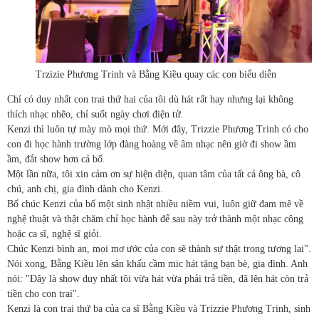
Trzizie Phương Trinh và Bằng Kiều quay các con biểu diễn
Chỉ có duy nhất con trai thứ hai của tôi dù hát rất hay nhưng lại không
thích nhạc nhẽo, chỉ suốt ngày chơi điện tử.
Kenzi thì luôn tự mày mò mọi thứ. Mới đây, Trizzie Phương Trinh có cho
con đi học hành trường lớp đàng hoàng về âm nhạc nên giờ đi show ầm
ầm, đắt show hơn cả bố.
Một lần nữa, tôi xin cảm ơn sự hiện diện, quan tâm của tất cả ông bà, cô
chú, anh chị, gia đình dành cho Kenzi.
Bố chúc Kenzi của bố một sinh nhật nhiều niềm vui, luôn giữ đam mê về
nghệ thuật và thật chăm chỉ học hành để sau này trở thành một nhạc công
hoặc ca sĩ, nghệ sĩ giỏi.
Chúc Kenzi bình an, mọi mơ ước của con sẽ thành sự thật trong tương lai".
Nói xong, Bằng Kiều lên sân khấu cầm mic hát tặng bạn bè, gia đình. Anh
nói: "Đây là show duy nhất tôi vừa hát vừa phải trả tiền, đã lên hát còn trả
tiền cho con trai".
Kenzi là con trai thứ ba của ca sĩ Bằng Kiều và Trizzie Phương Trinh, sinh