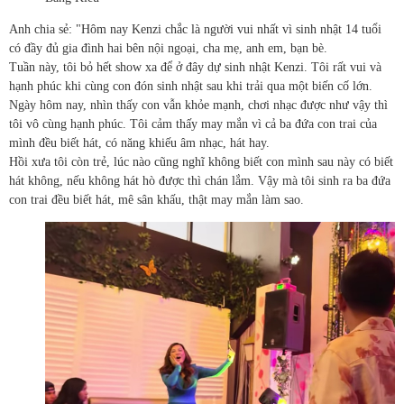
Anh chia sẻ: "Hôm nay Kenzi chắc là người vui nhất vì sinh nhật 14 tuổi
có đầy đủ gia đình hai bên nội ngoại, cha mẹ, anh em, bạn bè.
Tuần này, tôi bỏ hết show xa để ở đây dự sinh nhật Kenzi. Tôi rất vui và
hạnh phúc khi cùng con đón sinh nhật sau khi trải qua một biến cố lớn.
Ngày hôm nay, nhìn thấy con vẫn khỏe mạnh, chơi nhạc được như vậy thì
tôi vô cùng hạnh phúc. Tôi cảm thấy may mắn vì cả ba đứa con trai của
mình đều biết hát, có năng khiếu âm nhạc, hát hay.
Hồi xưa tôi còn trẻ, lúc nào cũng nghĩ không biết con mình sau này có biết
hát không, nếu không hát hò được thì chán lắm. Vậy mà tôi sinh ra ba đứa
con trai đều biết hát, mê sân khấu, thật may mắn làm sao.