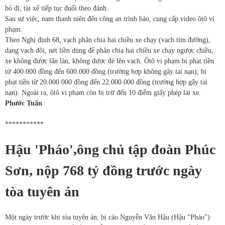
bỏ đi, tài xế tiếp tục đuổi theo đánh.
Sau sự việc, nam thanh niên đến công an trình báo, cung cấp video ôtô vi
phạm.
Theo Nghị định 68, vạch phân chia hai chiều xe chạy (vạch tim đường),
dạng vạch đôi, nét liền dùng để phân chia hai chiều xe chạy ngược chiều,
xe không được lấn làn, không được đè lên vạch. Ôtô vi phạm bị phạt tiền
từ 400.000 đồng đến 600.000 đồng (trường hợp không gây tai nạn); bị
phạt tiền từ 20.000.000 đồng đến 22.000.000 đồng (trường hợp gây tai
nạn). Ngoài ra, ôtô vi phạm còn bị trừ đến 10 điểm giấy phép lái xe.
Phước Tuấn
***********
Hậu 'Pháo',ông chủ tập đoàn Phúc
Sơn, nộp 768 tỷ đồng trước ngày
tòa tuyên án
Một ngày trước khi tòa tuyên án, bị cáo Nguyễn Văn Hậu (Hậu "Pháo")