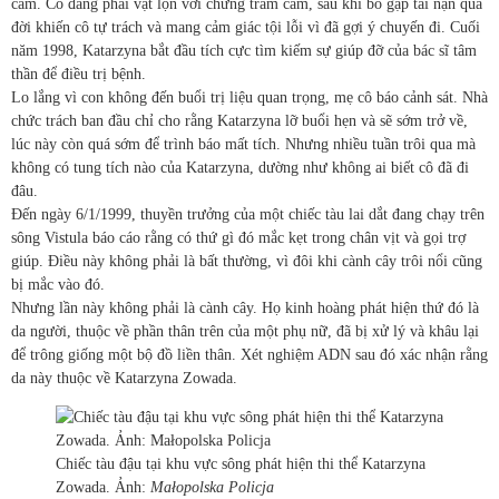
cảm. Cô đang phải vật lộn với chứng trầm cảm, sau khi bố gặp tai nạn qua
đời khiến cô tự trách và mang cảm giác tội lỗi vì đã gợi ý chuyến đi. Cuối
năm 1998, Katarzyna bắt đầu tích cực tìm kiếm sự giúp đỡ của bác sĩ tâm
thần để điều trị bệnh.
Lo lắng vì con không đến buổi trị liệu quan trọng, mẹ cô báo cảnh sát. Nhà
chức trách ban đầu chỉ cho rằng Katarzyna lỡ buổi hẹn và sẽ sớm trở về,
lúc này còn quá sớm để trình báo mất tích. Nhưng nhiều tuần trôi qua mà
không có tung tích nào của Katarzyna, dường như không ai biết cô đã đi
đâu.
Đến ngày 6/1/1999, thuyền trưởng của một chiếc tàu lai dắt đang chạy trên
sông Vistula báo cáo rằng có thứ gì đó mắc kẹt trong chân vịt và gọi trợ
giúp. Điều này không phải là bất thường, vì đôi khi cành cây trôi nổi cũng
bị mắc vào đó.
Nhưng lần này không phải là cành cây. Họ kinh hoàng phát hiện thứ đó là
da người, thuộc về phần thân trên của một phụ nữ, đã bị xử lý và khâu lại
để trông giống một bộ đồ liền thân. Xét nghiệm ADN sau đó xác nhận rằng
da này thuộc về Katarzyna Zowada.
Chiếc tàu đậu tại khu vực sông phát hiện thi thể Katarzyna
Zowada. Ảnh:
Małopolska Policja