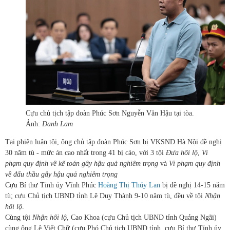
Cựu chủ tịch tập đoàn Phúc Sơn Nguyễn Văn Hậu tại tòa.
Ảnh:
Danh Lam
Tại phiên luận tội, ông chủ tập đoàn Phúc Sơn bị VKSND Hà Nội đề nghị
30 năm tù - mức án cao nhất trong 41 bị cáo, với 3 tội
Đưa hối lộ
,
Vi
phạm quy định về kế toán gây hậu quả nghiêm trọng
và
Vi phạm quy định
về đấu thầu gây hậu quả nghiêm trọng
Cựu Bí thư Tỉnh ủy Vĩnh Phúc
Hoàng Thị Thúy Lan
bị đề nghị 14-15 năm
tù; cựu Chủ tịch UBND tỉnh Lê Duy Thành 9-10 năm tù, đều về tội
Nhận
hối lộ
.
Cùng tội
Nhận hối lộ
, Cao Khoa (cựu Chủ tịch UBND tỉnh Quảng Ngãi)
cùng ông Lê Viết Chữ (cựu Phó Chủ tịch UBND tỉnh, cựu Bí thư Tỉnh ủy