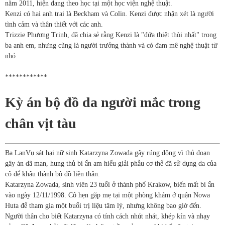
năm 2011, hiện đang theo học tại một học viện nghệ thuật.
Kenzi có hai anh trai là Beckham và Colin. Kenzi được nhận xét là người
tình cảm và thân thiết với các anh.
Trizzie Phương Trinh, đã chia sẻ rằng Kenzi là "đứa thiệt thòi nhất" trong
ba anh em, nhưng cũng là người trưởng thành và có đam mê nghệ thuật từ
nhỏ.
************
Kỳ án bộ đồ da người mắc trong
chân vịt tàu
Ba Lan
Vụ sát hại nữ sinh Katarzyna Zowada gây rúng động vì thủ đoạn
gây án dã man, hung thủ bí ẩn am hiểu giải phẫu cơ thể đã sử dụng da của
cô để khâu thành bộ đồ liền thân.
Katarzyna Zowada, sinh viên 23 tuổi ở thành phố Krakow, biến mất bí ẩn
vào ngày 12/11/1998. Cô hẹn gặp mẹ tại một phòng khám ở quận Nowa
Huta để tham gia một buổi trị liệu tâm lý, nhưng không bao giờ đến.
Người thân cho biết Katarzyna có tính cách nhút nhát, khép kín và nhạy