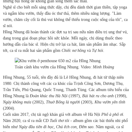
những bụi hồng để không gian sống thêm sắc màu.
Nghệ sĩ cho biết mỗi sáng thức dậy, chị đều dành thời gian thiền, tập yoga
và ngắm khu vườn, thấy đầu óc thư thả, thêm nhiều năng lượng. "Làm
vườn, chăm cây cối là thú vui không thể thiếu trong cuộc sống của tôi", ca
sĩ nói.
Hồng Nhung đã hoàn thành các đợt xạ trị sau nửa năm điều trị ung thư vú,
đang trong giai đoạn phục hồi sức khỏe. Mỗi ngày, chị dùng thuốc theo
hướng dẫn của bác sĩ. Hiện chị trở lại ca hát, làm sản phẩm âm nhạc. Sắp
tới, ca sĩ ra mắt hai sản phẩm gồm
Chiếc nơ hồng
và
Tự hỏi
.
Toàn cảnh khu vườn của Hồng Nhung. Video:
Minh Hoàng
Hồng Nhung, 55 tuổi, tên đầy đủ là Lê Hồng Nhung, đi hát từ thập niên
1980. Chị thành công với các ca khúc của Trịnh Công Sơn, Dương Thụ,
Trần Tiến, Phú Quang, Quốc Trung, Thanh Tùng. Các album tiêu biểu của
Hồng Nhung là
Đoản khúc thu Hà Nội
(1997),
Bài hát ru cho anh
(1998),
Ngày không mưa
(2002),
Thuở Bống là người
(2003),
Khu vườn yên tĩnh
(2004).
Cuối năm 2017, chị tái ngộ khán giả với album về Hà Nội
Phố à phố ơi.
Năm 2020, ca sĩ ra mắt CD
Tuổi thơ tôi
- album gồm các bài thiếu nhi phổ
biến như
Ngày đầu tiên đi học, Chú ếch con, Đếm sao
. Năm ngoái, ca sĩ