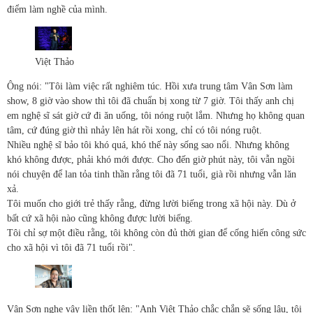
điểm làm nghề của mình.
Việt Thảo
Ông nói: "Tôi làm việc rất nghiêm túc. Hồi xưa trung tâm Vân Sơn làm
show, 8 giờ vào show thì tôi đã chuẩn bị xong từ 7 giờ. Tôi thấy anh chị
em nghệ sĩ sát giờ cứ đi ăn uống, tôi nóng ruột lắm. Nhưng họ không quan
tâm, cứ đúng giờ thì nhảy lên hát rồi xong, chỉ có tôi nóng ruột.
Nhiều nghệ sĩ bảo tôi khó quá, khó thế này sống sao nổi. Nhưng không
khó không được, phải khó mới được. Cho đến giờ phút này, tôi vẫn ngồi
nói chuyện để lan tỏa tinh thần rằng tôi đã 71 tuổi, già rồi nhưng vẫn lăn
xả.
Tôi muốn cho giới trẻ thấy rằng, đừng lười biếng trong xã hội này. Dù ở
bất cứ xã hội nào cũng không được lười biếng.
Tôi chỉ sợ một điều rằng, tôi không còn đủ thời gian để cống hiến công sức
cho xã hội vì tôi đã 71 tuổi rồi".
Vân Sơn nghe vậy liền thốt lên: "Anh Việt Thảo chắc chắn sẽ sống lâu, tôi