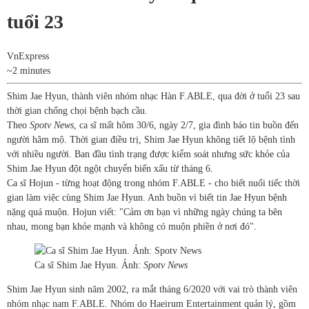
tuổi 23
VnExpress
~2 minutes
Shim Jae Hyun, thành viên nhóm nhạc Hàn F.ABLE, qua đời ở tuổi 23 sau
thời gian chống chọi bệnh bạch cầu.
Theo
Spotv News
, ca sĩ mất hôm 30/6, ngày 2/7, gia đình báo tin buồn đến
người hâm mộ. Thời gian điều trị, Shim Jae Hyun không tiết lộ bệnh tình
với nhiều người. Ban đầu tình trạng được kiểm soát nhưng sức khỏe của
Shim Jae Hyun đột ngột chuyển biến xấu từ tháng 6.
Ca sĩ Hojun - từng hoạt động trong nhóm F.ABLE - cho biết nuối tiếc thời
gian làm việc cùng Shim Jae Hyun. Anh buồn vì biết tin Jae Hyun bệnh
nặng quá muộn. Hojun viết: "Cảm ơn bạn vì những ngày chúng ta bên
nhau, mong bạn khỏe mạnh và không có muộn phiền ở nơi đó".
Ca sĩ Shim Jae Hyun. Ảnh:
Spotv News
Shim Jae Hyun sinh năm 2002, ra mắt tháng 6/2020 với vai trò thành viên
nhóm nhạc nam F.ABLE. Nhóm do Haeirum Entertainment quản lý,
gồm