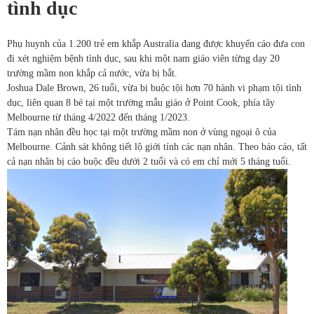
tình dục
Phụ huynh của 1.200 trẻ em khắp Australia đang được khuyến cáo đưa con
đi xét nghiệm bệnh tình dục, sau khi một nam giáo viên từng dạy 20
trường mầm non khắp cả nước, vừa bị bắt.
Joshua Dale Brown, 26 tuổi, vừa bị buộc tội hơn 70 hành vi phạm tội tình
dục, liên quan 8 bé tại một trường mẫu giáo ở Point Cook, phía tây
Melbourne từ tháng 4/2022 đến tháng 1/2023.
Tám nạn nhân đều học tại một trường mầm non ở vùng ngoại ô của
Melbourne. Cảnh sát không tiết lộ giới tính các nạn nhân. Theo báo cáo, tất
cả nạn nhân bị cáo buộc đều dưới 2 tuổi và có em chỉ mới 5 tháng tuổi.