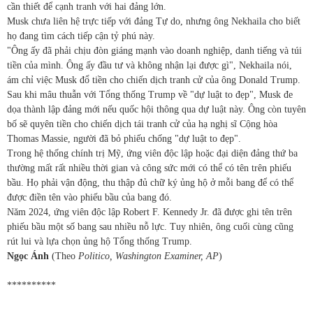
cần thiết để cạnh tranh với hai đảng lớn.
Musk chưa liên hệ trực tiếp với đảng Tự do, nhưng ông Nekhaila cho biết
họ đang tìm cách tiếp cận tỷ phú này.
"Ông ấy đã phải chịu đòn giáng mạnh vào doanh nghiệp, danh tiếng và túi
tiền của mình. Ông ấy đầu tư và không nhận lại được gì", Nekhaila nói,
ám chỉ việc Musk đổ tiền cho chiến dịch tranh cử của ông Donald Trump.
Sau khi mâu thuẫn với Tổng thống Trump về "dự luật to đẹp", Musk đe
dọa thành lập đảng mới nếu quốc hội thông qua dự luật này. Ông còn tuyên
bố sẽ quyên tiền cho chiến dịch tái tranh cử của hạ nghị sĩ Cộng hòa
Thomas Massie, người đã bỏ phiếu chống "dự luật to đẹp".
Trong hệ thống chính trị Mỹ, ứng viên độc lập hoặc đại diện đảng thứ ba
thường mất rất nhiều thời gian và công sức mới có thể có tên trên phiếu
bầu. Họ phải vận động, thu thập đủ chữ ký ủng hộ ở mỗi bang để có thể
được điền tên vào phiếu bầu của bang đó.
Năm 2024, ứng viên độc lập Robert F. Kennedy Jr. đã được ghi tên trên
phiếu bầu một số bang sau nhiều nỗ lực. Tuy nhiên, ông cuối cùng cũng
rút lui và lựa chọn ủng hộ Tổng thống Trump.
Ngọc Ánh
(Theo
Politico, Washington Examiner, AP
)
**********