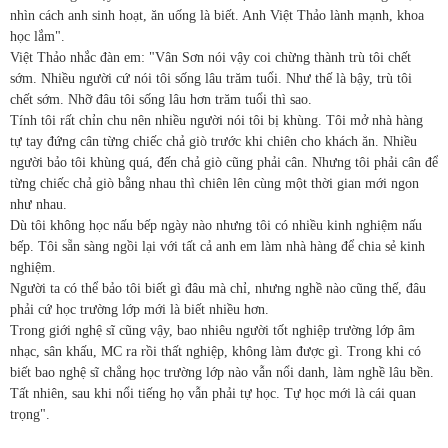
nhìn cách anh sinh hoạt, ăn uống là biết. Anh Việt Thảo lành mạnh, khoa
học lắm".
Việt Thảo nhắc đàn em: "Vân Sơn nói vậy coi chừng thành trù tôi chết
sớm. Nhiều người cứ nói tôi sống lâu trăm tuổi. Như thế là bậy, trù tôi
chết sớm. Nhỡ đâu tôi sống lâu hơn trăm tuổi thì sao.
Tính tôi rất chỉn chu nên nhiều người nói tôi bị khùng. Tôi mở nhà hàng
tự tay đứng cân từng chiếc chả giò trước khi chiên cho khách ăn. Nhiều
người bảo tôi khùng quá, đến chả giò cũng phải cân. Nhưng tôi phải cân để
từng chiếc chả giò bằng nhau thì chiên lên cùng một thời gian mới ngon
như nhau.
Dù tôi không học nấu bếp ngày nào nhưng tôi có nhiều kinh nghiệm nấu
bếp. Tôi sẵn sàng ngồi lại với tất cả anh em làm nhà hàng để chia sẻ kinh
nghiệm.
Người ta có thể bảo tôi biết gì đâu mà chỉ, nhưng nghề nào cũng thế, đâu
phải cứ học trường lớp mới là biết nhiều hơn.
Trong giới nghệ sĩ cũng vậy, bao nhiêu người tốt nghiệp trường lớp âm
nhạc, sân khấu, MC ra rồi thất nghiệp, không làm được gì. Trong khi có
biết bao nghệ sĩ chẳng học trường lớp nào vẫn nổi danh, làm nghề lâu bền.
Tất nhiên, sau khi nổi tiếng họ vẫn phải tự học. Tự học mới là cái quan
trọng".