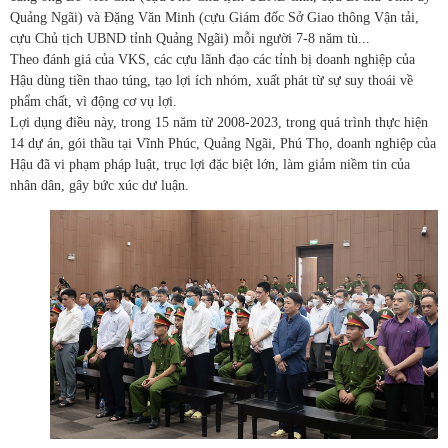
Quảng Ngãi) và Đặng Văn Minh (cựu Giám đốc Sở Giao thông Vận tải,
cựu Chủ tịch UBND tỉnh Quảng Ngãi) mỗi người 7-8 năm tù...
Theo đánh giá của VKS, các cựu lãnh đạo các tỉnh bị doanh nghiệp của
Hậu dùng tiền thao túng, tạo lợi ích nhóm, xuất phát từ sự suy thoái về
phẩm chất, vì động cơ vụ lợi.
Lợi dụng điều này, trong 15 năm từ 2008-2023, trong quá trình thực hiện
14 dự án, gói thầu tại Vĩnh Phúc, Quảng Ngãi, Phú Thọ, doanh nghiệp của
Hậu đã vi phạm pháp luật, trục lợi đặc biệt lớn, làm giảm niềm tin của
nhân dân, gây bức xúc dư luận.