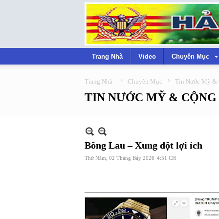
Trang Nhà
Video
Chuyên Mục
›
›
Trang Nhà
Chuyên Mục
Tin Nước Mỹ &
TIN NƯỚC MỸ & CỘNG
Bông Lau – Xung đột lợi ích
Thứ Năm, 02 Tháng Bảy 2026
4:51 CH