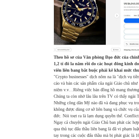
Theo hồ sơ của Văn phòng Đạo đức của chính
1,2 tỉ đô la năm rồi do các hoạt đông kinh d
viên liên bang bắt buộc phải kê khai mức th
"Crypto businesses" dịch nôm na là "dịch vụ tiề
cáo và bán các sản phẩm của ngài Giáo chủ như đ
niệm v.v…Riêng việc bán đồng hồ mang thương h
Chúng ta còn nhớ lâu lâu trên TV có thấy ngài
Những công dân Mỹ nào đã và đang phục vụ trong
không được dùng cơ sở liên bang và chức vụ của
đức. Nói toẹt ra là lạm dụng quyền thế. Conflict 
Ngay cả chuyện ngài Giáo Chủ ban phát các hợp
qua thủ tục đấu thầu liên bang là đã vi phạm lu
tay trong các cuộc đấu thầu mà bị phát giác là 