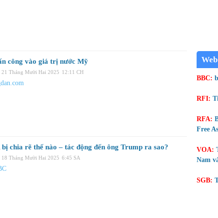
Web
ấn công vào giá trị nước Mỹ
, 21 Tháng Mười Hai 2025
12:11 CH
BBC:
b
gdan.com
RFI:
T
RFA:
B
Free As
ị chia rẽ thế nào – tác động đến ông Trump ra sao?
VOA:
 18 Tháng Mười Hai 2025
6:45 SA
Nam và
BC
SGB:
T