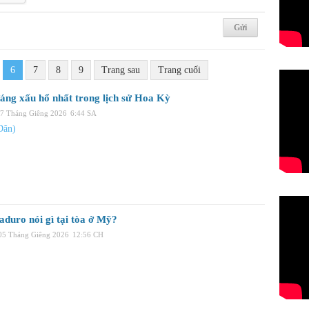
6
7
8
9
Trang sau
Trang cuối
áng xấu hổ nhất trong lịch sử Hoa Kỳ
07 Tháng Giêng 2026
6:44 SA
Dân)
duro nói gì tại tòa ở Mỹ?
 05 Tháng Giêng 2026
12:56 CH