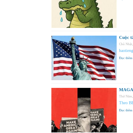
Cuộc t
Chủ Nhật
baotien
Đọc thêm
MAGA b
Thứ Năm,
Theo B
Đọc thêm