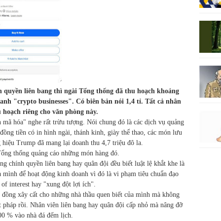
 quyền liên bang thì ngài Tổng thống đã thu hoạch khoảng
oanh "crypto businesses". Có biên bản nói 1,4 tỉ. Tất cả nhân
u hoạch riêng cho văn phòng này.
n mã hóa" nghe rất trừu tượng. Nói chung đó là các dịch vụ quảng
ồng tiền có in hình ngài, thánh kinh, giày thể thao, các món lưu
iệu Trump đã mang lại doanh thu 4,7 triệu đô la.
 Tổng thống quảng cáo những món hàng đó.
 chính quyền liên bang hay quân đội đều biết luật lệ khắt khe là
 mình để hoạt động kinh doanh vì đó là vi phạm tiêu chuẩn đạo
of interest hay "xung đột lợi ích".
 đồng xây cất cho những nhà thầu quen biết của mình mà không
ật pháp rồi. Nhân viên liên bang hay quân đội cấp nhỏ mà nâng đỡ
100 % vào nhà đá đếm lịch.