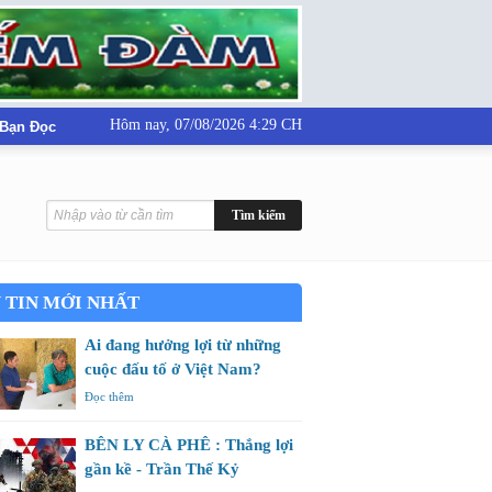
Hôm nay,
07/08/2026 4:29 CH
 Bạn Đọc
 TIN MỚI NHẤT
Ai đang hưởng lợi từ những
cuộc đấu tố ở Việt Nam?
Đọc thêm
BÊN LY CÀ PHÊ : Thắng lợi
gần kề - Trần Thế Kỷ