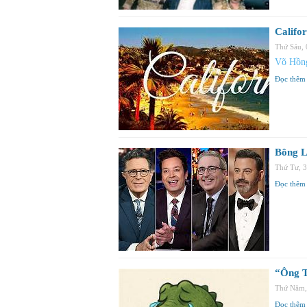
Califor
Thứ Sáu,
Võ Hồng
Đọc thêm
Bông L
Thứ Tư, 
Đọc thêm
“Ông T
Thứ Năm,
Đọc thêm