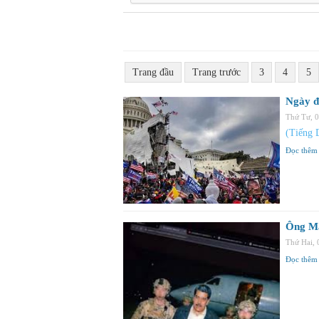
Trang đầu
Trang trước
3
4
5
Ngày đ
Thứ Tư, 
(Tiếng 
Đọc thêm
Ông Ma
Thứ Hai,
Đọc thêm