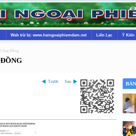
Web trừ bị: www.haingoaiphiemdam.net
Liên Lạc
Ý Kiến
 Cộng Đồng
 ĐỒNG
Trước
Sau
BẢN