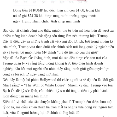
Đồng tiền $TRUMP lao dốc, hiện chỉ còn $1.68, trong khi
nó có giá $74.38 khi được tung ra thị trường ngay trước
ngày Trump nhậm chức. Ảnh chụp màn hình
Báo cáo tài chánh cũng cho thấy, nguồn thu từ tiền mã hóa hiện đã vượt xa
nhiều mảng kinh doanh bất động sản từng làm nên thương hiệu Trump.
Đây là điều gây ra những tranh cãi về xung đột lợi ích, bởi trong nhiệm kỳ
của mình, Trump vừa theo đuổi các chính sách nới lỏng quản lý ngành tiền
số và tuyên bố muốn biến Mỹ thành “thủ đô tiền số của thế giới”.
Mặc dù tòa Bạch Ốc khẳng định, mọi tài sản đều được các con trai của
Trump quản lý và rằng tổng thống không trực tiếp điều hành doanh
nghiệp, hầu hết mọi người đều nhìn thấy rằng, ranh giới giữa quyền lực
công và lợi ích tư ngày càng mờ nhạt.
Nếu đây là một bộ phim Hollywood thì chắc người ta sẽ đặt tên là “Sói già
Nhà Trắng” – “The Wolf of White House”. Nhiệm kỳ đầu, Trump vào tòa
Bạch Ốc để ký sắc lệnh; còn nhiệm kỳ sau thì ông ta tiện tay phát hành
luôn đồng tiền mang tên mình!
Điều thú vị nhất của câu chuyện không phải là Trump kiếm được hơn một
tỷ đô la, mà điều khiến thiên hạ tròn mắt là ông ta vừa đóng vai người làm
luật, vừa là người hưởng lợi từ chính những luật đó.