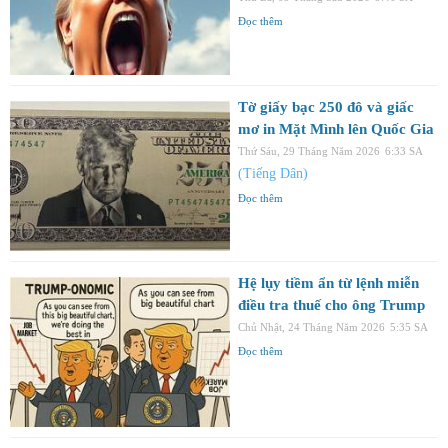
Đọc thêm
Tờ giấy bạc 250 đô và giấc
mơ in Mặt Mình lên Quốc Gia
Thứ Sáu, 29 Tháng Năm 2026
6:33 SA
(Tiếng Dân)
Đọc thêm
Hệ lụy tiềm ẩn từ lệnh miễn
điều tra thuế cho ông Trump
Chủ Nhật, 24 Tháng Năm 2026
5:35 SA
Đọc thêm