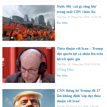
Nước Mỹ 'cái gì cũng lớn'
trong mắt CĐV châu Âu
Thứ Hai, 29 Tháng Sáu 2026
12:34 CH
Đọc thêm
Thỏa thuận với Iran – Trump
đặt quyền lợi cá nhân lên trên
lợi ích quốc gia
Thứ Bảy, 20 Tháng Sáu 2026
9:16 SA
(Tiếng Dân)
Đọc thêm
CNN thống kê Trump đã 37
lần khẳng định 'sắp đạt thỏa
thuận với Iran'
Thứ Ba, 09 Tháng Sáu 2026
5:46 SA