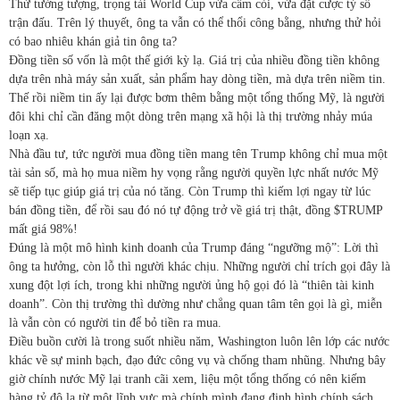
Thử tưởng tượng, trọng tài World Cup vừa cầm còi, vừa đặt cược tỷ số
trận đấu. Trên lý thuyết, ông ta vẫn có thể thổi công bằng, nhưng thử hỏi
có bao nhiêu khán giả tin ông ta?
Đồng tiền số vốn là một thế giới kỳ lạ. Giá trị của nhiều đồng tiền không
dựa trên nhà máy sản xuất, sản phẩm hay dòng tiền, mà dựa trên niềm tin.
Thế rồi niềm tin ấy lại được bơm thêm bằng một tổng thống Mỹ, là người
đôi khi chỉ cần đăng một dòng trên mạng xã hội là thị trường nhảy múa
loạn xạ.
Nhà đầu tư, tức người mua đồng tiền mang tên Trump không chỉ mua một
tài sản số, mà họ mua niềm hy vọng rằng người quyền lực nhất nước Mỹ
sẽ tiếp tục giúp giá trị của nó tăng. Còn Trump thì kiếm lợi ngay từ lúc
bán đồng tiền, để rồi sau đó nó tự động trở về giá trị thật, đồng $TRUMP
mất giá 98%!
Đúng là một mô hình kinh doanh của Trump đáng “ngưỡng mộ”: Lời thì
ông ta hưởng, còn lỗ thì người khác chịu. Những người chỉ trích gọi đây là
xung đột lợi ích, trong khi những người ủng hộ gọi đó là “thiên tài kinh
doanh”. Còn thị trường thì dường như chẳng quan tâm tên gọi là gì, miễn
là vẫn còn có người tin để bỏ tiền ra mua.
Điều buồn cười là trong suốt nhiều năm, Washington luôn lên lớp các nước
khác về sự minh bạch, đạo đức công vụ và chống tham nhũng. Nhưng bây
giờ chính nước Mỹ lại tranh cãi xem, liệu một tổng thống có nên kiếm
hàng tỷ đô la từ một lĩnh vực mà chính mình đang định hình chính sách