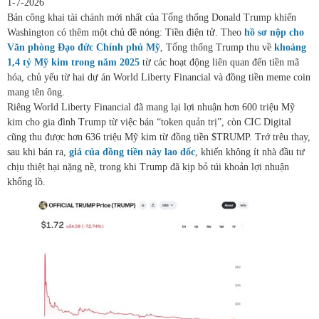
1-7-2026
Bản công khai tài chánh mới nhất của Tổng thống Donald Trump khiến
Washington có thêm một chủ đề nóng: Tiền điện tử. Theo
hồ sơ nộp cho
Văn phòng Đạo đức Chính phủ Mỹ
, Tổng thống Trump thu về
khoảng
1,4 tỷ Mỹ kim trong năm 2025
từ các hoạt động liên quan đến tiền mã
hóa, chủ yếu từ hai dự án World Liberty Financial và đồng tiền meme coin
mang tên ông.
Riêng World Liberty Financial đã mang lại lợi nhuận hơn 600 triệu Mỹ
kim cho gia đình Trump từ việc bán “token quản trị”, còn CIC Digital
cũng thu được hơn 636 triệu Mỹ kim từ đồng tiền $TRUMP. Trớ trêu thay,
sau khi bán ra,
giá của đồng tiền này lao dốc
, khiến không ít nhà đầu tư
chịu thiệt hại nặng nề, trong khi Trump đã kịp bỏ túi khoản lợi nhuận
khổng lồ.