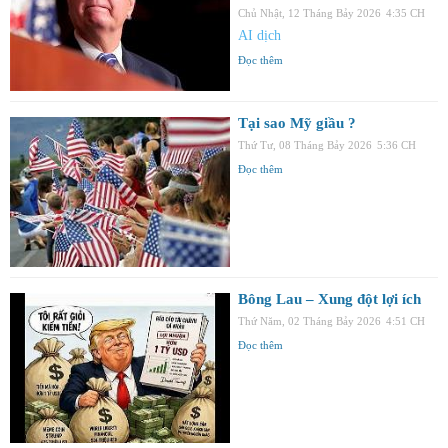
Chủ Nhật, 12 Tháng Bảy 2026
4:35 CH
AI dịch
Đọc thêm
Tại sao Mỹ giầu ?
Thứ Tư, 08 Tháng Bảy 2026
5:36 CH
Đọc thêm
Bông Lau – Xung đột lợi ích
Thứ Năm, 02 Tháng Bảy 2026
4:51 CH
Đọc thêm