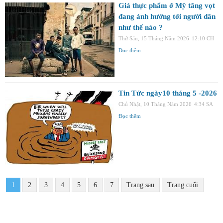
Giá thực phẩm ở Mỹ tăng vọt
đang ảnh hưởng tới người dân
như thế nào ?
Thứ Sáu, 15 Tháng Năm 2026
12:10 CH
Đọc thêm
Tin Tức ngày10 tháng 5 -2026
Chủ Nhật, 10 Tháng Năm 2026
4:34 SA
Đọc thêm
1
2
3
4
5
6
7
Trang sau
Trang cuối