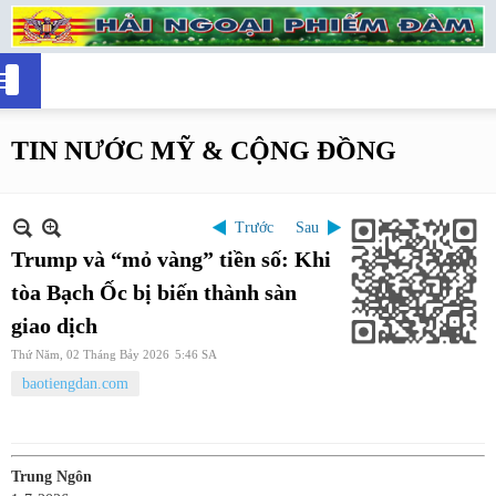
TIN NƯỚC MỸ & CỘNG ĐỒNG
Trước
Sau
Trump và “mỏ vàng” tiền số: Khi
tòa Bạch Ốc bị biến thành sàn
giao dịch
Thứ Năm, 02 Tháng Bảy 2026
5:46 SA
baotiengdan.com
Trung Ngôn