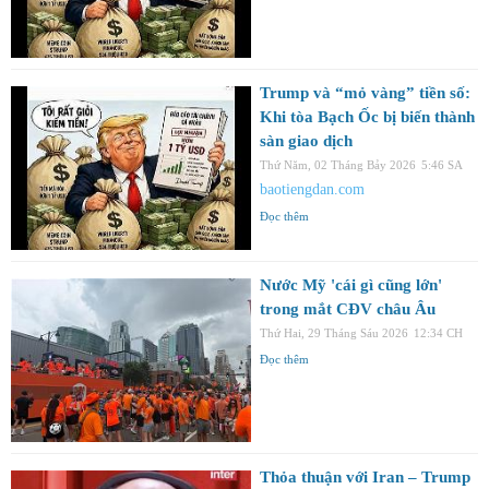
Trump và “mỏ vàng” tiền số:
Khi tòa Bạch Ốc bị biến thành
sàn giao dịch
Thứ Năm, 02 Tháng Bảy 2026
5:46 SA
baotiengdan.com
Đọc thêm
Nước Mỹ 'cái gì cũng lớn'
trong mắt CĐV châu Âu
Thứ Hai, 29 Tháng Sáu 2026
12:34 CH
Đọc thêm
Thỏa thuận với Iran – Trump