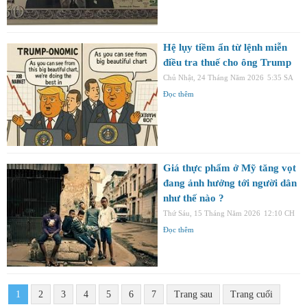
Hệ lụy tiềm ẩn từ lệnh miễn
điều tra thuế cho ông Trump
Chủ Nhật, 24 Tháng Năm 2026
5:35 SA
Đọc thêm
Giá thực phẩm ở Mỹ tăng vọt
đang ảnh hưởng tới người dân
như thế nào ?
Thứ Sáu, 15 Tháng Năm 2026
12:10 CH
Đọc thêm
1
2
3
4
5
6
7
Trang sau
Trang cuối