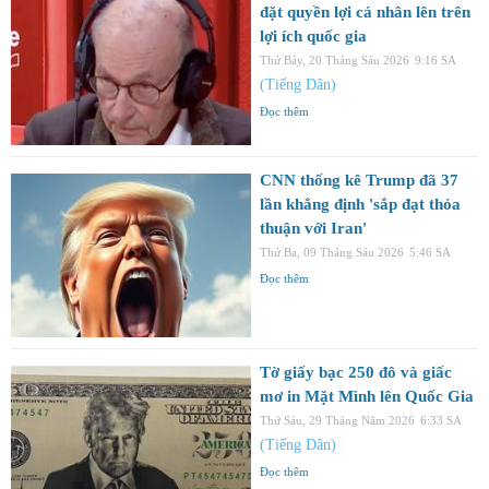
đặt quyền lợi cá nhân lên trên
lợi ích quốc gia
Thứ Bảy, 20 Tháng Sáu 2026
9:16 SA
(Tiếng Dân)
Đọc thêm
CNN thống kê Trump đã 37
lần khẳng định 'sắp đạt thỏa
thuận với Iran'
Thứ Ba, 09 Tháng Sáu 2026
5:46 SA
Đọc thêm
Tờ giấy bạc 250 đô và giấc
mơ in Mặt Mình lên Quốc Gia
Thứ Sáu, 29 Tháng Năm 2026
6:33 SA
(Tiếng Dân)
Đọc thêm