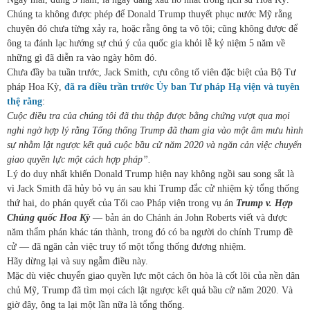
Chúng ta không được phép để Donald Trump thuyết phục nước Mỹ rằng
chuyện đó chưa từng xảy ra, hoặc rằng ông ta vô tội; cũng không được để
ông ta đánh lạc hướng sự chú ý của quốc gia khỏi lễ kỷ niệm 5 năm về
những gì đã diễn ra vào ngày hôm đó.
Chưa đầy ba tuần trước, Jack Smith, cựu công tố viên đặc biệt của Bộ Tư
pháp Hoa Kỳ,
đã ra điều trần trước Ủy ban Tư pháp Hạ viện và tuyên
thệ rằng
:
Cuộc điều tra của chúng tôi đã thu thập được bằng chứng vượt qua mọi
nghi ngờ hợp lý rằng Tổng thống Trump đã tham gia vào một âm mưu hình
sự nhằm lật ngược kết quả cuộc bầu cử năm 2020 và ngăn cản việc chuyển
giao quyền lực một cách hợp pháp”.
Lý do duy nhất khiến Donald Trump hiện nay không ngồi sau song sắt là
vì Jack Smith đã hủy bỏ vụ án sau khi Trump đắc cử nhiệm kỳ tổng thống
thứ hai, do phán quyết của Tối cao Pháp viện trong vụ án
Trump v. Hợp
Chúng quốc Hoa Kỳ
— bản án do Chánh án John Roberts viết và được
năm thẩm phán khác tán thành, trong đó có ba người do chính Trump đề
cử — đã ngăn cản việc truy tố một tổng thống đương nhiệm.
Hãy dừng lại và suy ngẫm điều này.
Mặc dù việc chuyển giao quyền lực một cách ôn hòa là cốt lõi của nền dân
chủ Mỹ, Trump đã tìm mọi cách lật ngược kết quả bầu cử năm 2020. Và
giờ đây, ông ta lại một lần nữa là tổng thống.