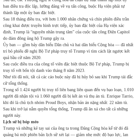
ban điều tra độc lập, lưỡng đảng về vụ tấn công, buộc Hạ viện phải tự
thành lập một ủy ban đặc biệt.
Sau 18 tháng điều tra, với hơn 1.000 nhân chứng và chín phiên điều trần
công khai được truyền hình trực tiếp, ủy ban đặc biệt của Hạ viện xác
định, Trump là “nguyên nhân trung tâm” của cuộc tấn công Điện Capitol
do đám đông ủng hộ Trump gây ra.
Ủy ban — gồm bảy dân biểu Dân chủ và hai dân biểu Cộng hòa — đã nhất
trí bỏ phiếu đề nghị Bộ Tư pháp truy tố Trump vì tìm cách lật ngược kết
quả bầu cử năm 2020.
Sau cuộc điều tra của công tố viên đặc biệt thuộc Bộ Tư pháp, Trump bị
truy tố với bốn tội danh vào tháng 8 năm 2023.
Như tôi đã nói, tất cả các cáo buộc này đã bị hủy bỏ sau khi Trump tái đắc
cử tổng thống.
Trong số 1.424 người bị truy tố liên bang liên quan đến vụ bạo loạn, 1.010
người đã nhận tội và 1.060 người đã bị kết án và thụ án tù. Enrique Tarrio,
khi đó là chủ tịch nhóm Proud Boys, nhận bản án nặng nhất: 22 năm tù.
Sau khi trở lại nắm quyền tổng thống, Trump đã ân xá cho tất cả những
người này.
Lịch sử bị bóp méo
Trump và những kẻ tay sai của ông ta trong Đảng Cộng hòa kể từ đó đã
quảng bá một phiên bản lịch sử xét lại — giảm nhẹ mức độ bạo lực, lan