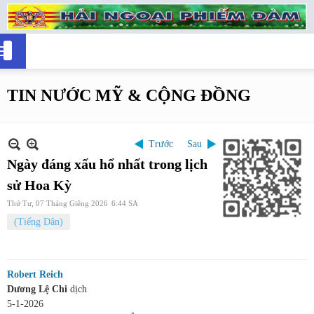
TIN NƯỚC MỸ & CỘNG ĐỒNG
Trước
Sau
Ngày đáng xấu hổ nhất trong lịch
sử Hoa Kỳ
Thứ Tư, 07 Tháng Giêng 2026
6:44 SA
(Tiếng Dân)
Robert Reich
Dương Lệ Chi
dịch
5-1-2026