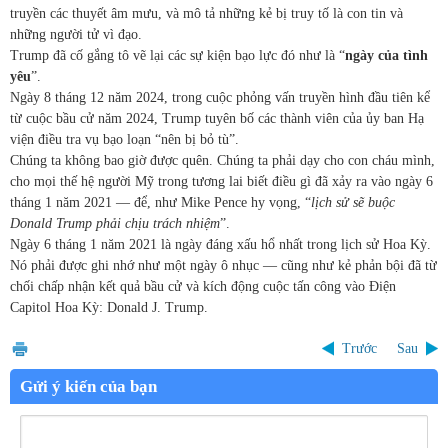
truyền các thuyết âm mưu, và mô tả những kẻ bị truy tố là con tin và
những người tử vì đạo.
Trump đã cố gắng tô vẽ lại các sự kiện bạo lực đó như là “
ngày của tình
yêu
”.
Ngày 8 tháng 12 năm 2024, trong cuộc phỏng vấn truyền hình đầu tiên kể
từ cuộc bầu cử năm 2024, Trump tuyên bố các thành viên của ủy ban Hạ
viện điều tra vụ bạo loạn “nên bị bỏ tù”.
Chúng ta không bao giờ được quên. Chúng ta phải dạy cho con cháu mình,
cho mọi thế hệ người Mỹ trong tương lai biết điều gì đã xảy ra vào ngày 6
tháng 1 năm 2021 — để, như Mike Pence hy vọng, “
lịch sử sẽ buộc
Donald Trump phải chịu trách nhiệm
”.
Ngày 6 tháng 1 năm 2021 là ngày đáng xấu hổ nhất trong lịch sử Hoa Kỳ.
Nó phải được ghi nhớ như một ngày ô nhục — cũng như kẻ phản bội đã từ
chối chấp nhận kết quả bầu cử và kích động cuộc tấn công vào Điện
Capitol Hoa Kỳ: Donald J. Trump.
Trước
Sau
Gửi ý kiến của bạn