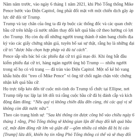
Năm năm trước, vào ngày 6 tháng 1 năm 2021, khi Phó Tổng thống Mike
Pence bước vào Điện Capitol, ông phải đối mặt với một chiến dịch gây áp
lực dữ dội từ Trump.
Trump và tay chân của ông ta đã ép buộc các thống đốc và các quan chức
bầu cử trên khắp cả nước nhằm thay đổi kết quả bầu cử theo hướng có lợi
cho Trump. Họ còn dụ dỗ những người trung thành ở năm bang chiến địa
ký vào các giấy chứng nhận giả, tuyên bố sai sự thật, rằng họ là những đại
cử tri “
được bầu chọn hợp pháp và đủ tư cách
”.
Pence sắp sửa bác bỏ các phiếu đại cử tri giả mạo đó. Khi ông bắt đầu
kiểm phiếu đại cử tri, hàng ngàn người ủng hộ Trump — nhiều người
trong số họ có vũ trang — đã tràn vào Điện Capitol. Một số kẻ hô vang
khẩu hiệu đòi “treo cổ Mike Pence” vì ông từ chối ngăn chặn việc chứng
nhận kết quả bầu cử.
Họ trực tiếp kéo đến từ cuộc mít-tinh do Trump tổ chức tại Ellipse, nơi
Trump tiếp tục lặp lại lời dối trá rằng cuộc bầu cử đã bị đánh cắp và kích
động đám đông:
“Nếu quý vị không chiến đấu đến cùng, thì các quý vị sẽ
không còn đất nước nữa”.
Theo cáo trạng hình sự: “
Sau khi thông tin được công bố vào chiều ngày 6
tháng 1 rằng, Phó Tổng thống sẽ không gian lận để thay đổi kết quả bầu
cử, một đám đông rất lớn và giận dữ —gồm nhiều cá nhân đã bị bị cáo
[Trump] lừa dối, khiến họ tin rằng Phó Tổng thống có thể và sẽ thay đổi