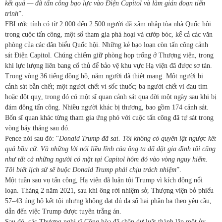
kết quả — đã tấn công bạo lực vào Điện Capitol và làm gián đoạn tiến
trình
”.
FBI ước tính có từ 2.000 đến 2.500 người đã xâm nhập tòa nhà Quốc hội
trong cuộc tấn công, một số tham gia phá hoại và cướp bóc, kể cả các văn
phòng của các dân biểu Quốc hội. Những kẻ bạo loạn còn tấn công cảnh
sát Điện Capitol. Chúng chiếm giữ phòng họp trống ở Thượng viện, trong
khi lực lượng liên bang cố thủ để bảo vệ khu vực Hạ viện đã được sơ tán.
Trong vòng 36 tiếng đồng hồ, năm người đã thiệt mạng. Một người bị
cảnh sát bắn chết; một người chết vì sốc thuốc; ba người chết vì đau tim
hoặc đột quỵ, trong đó có một sĩ quan cảnh sát qua đời một ngày sau khi bị
đám đông tấn công. Nhiều người khác bị thương, bao gồm 174 cảnh sát.
Bốn sĩ quan khác từng tham gia ứng phó với cuộc tấn công đã tự sát trong
vòng bảy tháng sau đó.
Pence nói sau đó: “
Donald Trump đã sai. Tôi không có quyền lật ngược kết
quả bầu cử. Và những lời nói liều lĩnh của ông ta đã đặt gia đình tôi cũng
như tất cả những người có mặt tại Capitol hôm đó vào vòng nguy hiểm.
Tôi biết lịch sử sẽ buộc Donald Trump phải chịu trách nhiệm
”.
Một tuần sau vụ tấn công, Hạ viện đã luận tội Trump vì kích động nổi
loạn. Tháng 2 năm 2021, sau khi ông rời nhiệm sở, Thượng viện bỏ phiếu
57–43 ủng hộ kết tội nhưng không đạt đủ đa số hai phần ba theo yêu cầu,
dẫn đến việc Trump được tuyên trắng án.
Sau đó, các Thượng nghị sĩ Cộng hòa đã chặn dự luật thành lập một ủy