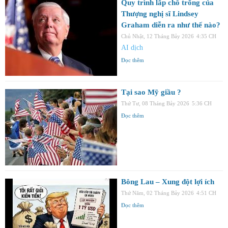
Quy trình lấp chỗ trống của
Thượng nghị sĩ Lindsey
Graham diễn ra như thế nào?
Chủ Nhật, 12 Tháng Bảy 2026
4:35 CH
AI dịch
Đọc thêm
Tại sao Mỹ giầu ?
Thứ Tư, 08 Tháng Bảy 2026
5:36 CH
Đọc thêm
Bông Lau – Xung đột lợi ích
Thứ Năm, 02 Tháng Bảy 2026
4:51 CH
Đọc thêm