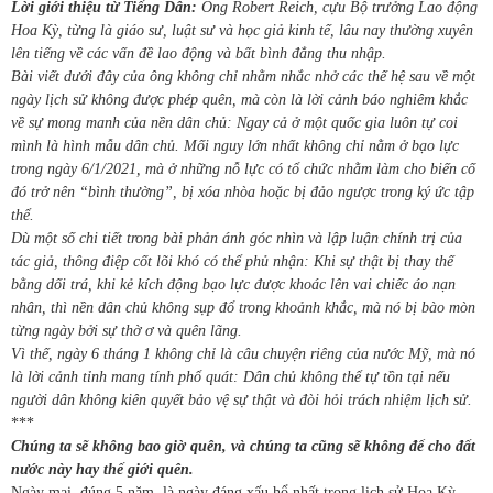
Lời giới thiệu từ Tiếng Dân:
Ông Robert Reich, cựu Bộ trưởng Lao động
Hoa Kỳ, từng là giáo sư, luật sư và học giả kinh tế, lâu nay thường xuyên
lên tiếng về các vấn đề lao động và bất bình đẳng thu nhập.
Bài viết dưới đây của ông không chỉ nhằm nhắc nhở các thế hệ sau về một
ngày lịch sử không được phép quên, mà còn là lời cảnh báo nghiêm khắc
về sự mong manh của nền dân chủ: Ngay cả ở một quốc gia luôn tự coi
mình là hình mẫu dân chủ. Mối nguy lớn nhất không chỉ nằm ở bạo lực
trong ngày 6/1/2021, mà ở những nỗ lực có tổ chức nhằm làm cho biến cố
đó trở nên “bình thường”, bị xóa nhòa hoặc bị đảo ngược trong ký ức tập
thể.
Dù một số chi tiết trong bài phản ánh góc nhìn và lập luận chính trị của
tác giả, thông điệp cốt lõi khó có thể phủ nhận: Khi sự thật bị thay thế
bằng dối trá, khi kẻ kích động bạo lực được khoác lên vai chiếc áo nạn
nhân, thì nền dân chủ không sụp đổ trong khoảnh khắc, mà nó bị bào mòn
từng ngày bởi sự thờ ơ và quên lãng.
Vì thế, ngày 6 tháng 1 không chỉ là câu chuyện riêng của nước Mỹ, mà nó
là lời cảnh tỉnh mang tính phổ quát: Dân chủ không thể tự tồn tại nếu
người dân không kiên quyết bảo vệ sự thật và đòi hỏi trách nhiệm lịch sử.
***
Chúng ta sẽ không bao giờ quên, và chúng ta cũng sẽ không để cho đất
nước này hay thế giới quên.
Ngày mai, đúng 5 năm, là ngày đáng xấu hổ nhất trong lịch sử Hoa Kỳ.