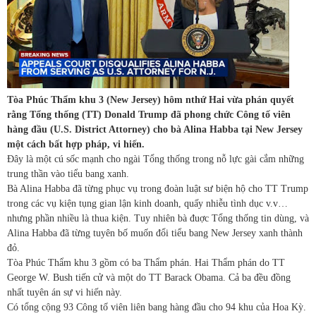
Tòa Phúc Thẩm khu 3 (New Jersey) hôm nthứ Hai vừa phán quyết
rằng Tổng thống (TT) Donald Trump đã phong chức Công tố viên
hàng đầu (U.S. District Attorney) cho bà Alina Habba tại New Jersey
một cách bất hợp pháp, vi hiến.
Đây là một cú sốc mạnh cho ngài Tổng thống trong nỗ lực gài cắm những
trung thần vào tiểu bang xanh.
Bà Alina Habba đã từng phục vụ trong đoàn luật sư biện hộ cho TT Trump
trong các vụ kiện tụng gian lận kinh doanh, quấy nhiễu tình dục v.v…
nhưng phần nhiều là thua kiện. Tuy nhiên bà đuợc Tổng thống tin dùng, và
Alina Habba đã từng tuyên bố muốn đổi tiểu bang New Jersey xanh thành
đỏ.
Tòa Phúc Thẩm khu 3 gồm có ba Thẩm phán. Hai Thẩm phán do TT
George W. Bush tiến cử và một do TT Barack Obama. Cả ba đều đồng
nhất tuyên án sự vi hiến này.
Có tổng cộng 93 Công tố viên liên bang hàng đầu cho 94 khu của Hoa Kỳ.