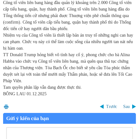
Công tố viên liên bang hàng đầu quản lý khoảng trên 2.000 Công tố viên
cấp tiểu bang, quận, hay thành phố. Công tố viên liên bang hàng đầu do
Tổng thống tiến cử nhưng phải đuợc Thuợng viện phê chuẩn thông qua
(confirm). Công tố viên cấp tiểu bang, quận hay thành phố thì do Thống
đốc tiến cử hay người dân bầu phiếu.
Nhiệm vụ của Công tố viên là thiết lập bản án truy tố những nghi can hay
can phạm. Chức vụ này có thể làm cuộc sống của nhiều người tan nát nếu
bị hàm oan.
TT Donald Trump hỏng biết vô tình hay cố ý, phong chức cho bà Alina
Habba vào chức vụ Công tố viên liên bang, mà quên qua thủ tục chứng
nhận của Thượng viện. Tòa Bạch Ốc cho biết sẽ yêu cầu Tòa phúc thẩm
duyệt xét lại với toàn thể mười mấy Thẩm phán, hoặc sẽ đưa lên Tối Cao
Pháp Viện.
Tam quyền phân lập vẫn đang được thực thi.
BÔNG LAU
01.12.2025
Trước
Sau
Gửi ý kiến của bạn