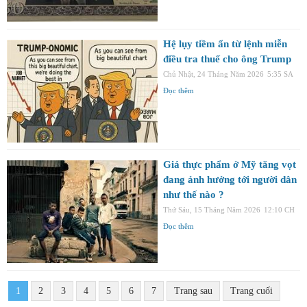
Hệ lụy tiềm ẩn từ lệnh miễn
điều tra thuế cho ông Trump
Chủ Nhật, 24 Tháng Năm 2026
5:35 SA
Đọc thêm
Giá thực phẩm ở Mỹ tăng vọt
đang ảnh hưởng tới người dân
như thế nào ?
Thứ Sáu, 15 Tháng Năm 2026
12:10 CH
Đọc thêm
1
2
3
4
5
6
7
Trang sau
Trang cuối