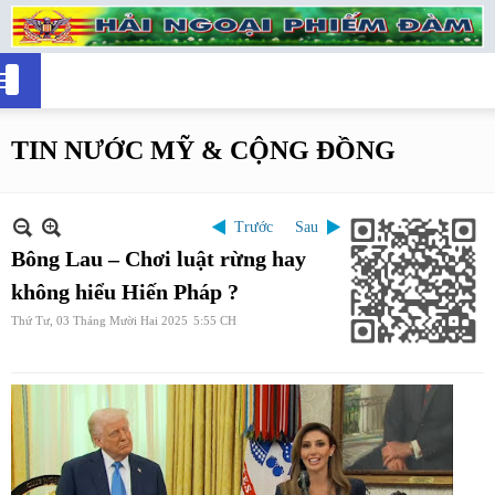
TIN NƯỚC MỸ & CỘNG ĐỒNG
Trước
Sau
Bông Lau – Chơi luật rừng hay
không hiểu Hiến Pháp ?
Thứ Tư, 03 Tháng Mười Hai 2025
5:55 CH