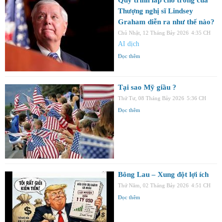
Thượng nghị sĩ Lindsey
Graham diễn ra như thế nào?
Chủ Nhật, 12 Tháng Bảy 2026
4:35 CH
AI dịch
Đọc thêm
Tại sao Mỹ giầu ?
Thứ Tư, 08 Tháng Bảy 2026
5:36 CH
Đọc thêm
Bông Lau – Xung đột lợi ích
Thứ Năm, 02 Tháng Bảy 2026
4:51 CH
Đọc thêm