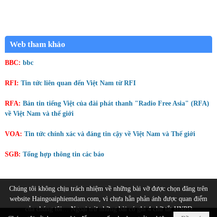
Web tham khảo
BBC:
bbc
RFI:
Tin tức liên quan đến Việt Nam từ RFI
RFA:
Bản tin tiếng Việt của đài phát thanh "Radio Free Asia" (RFA)
về Việt Nam và thế giới
VOA:
Tin tức chính xác và đáng tin cậy về Việt Nam và Thế giới
SGB:
Tổng hợp thông tin các báo
Chúng tôi không chịu trách nhiệm về những bài vỡ được chọn đăng trên
website Haingoaiphiemdam.com, vì chưa hẳn phản ánh được quan điểm
của chúng tôi… Ngoại trừ những bài có ghi 4 chữ tắt HNPD