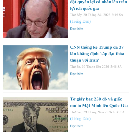
đặt quyền lợi cá nhân lên trên
lợi ích quốc gia
Thứ Bảy, 20 Tháng Sáu 2026
9:16 SA
(Tiếng Dân)
Đọc thêm
CNN thống kê Trump đã 37
lần khẳng định 'sắp đạt thỏa
thuận với Iran'
Thứ Ba, 09 Tháng Sáu 2026
5:46 SA
Đọc thêm
Tờ giấy bạc 250 đô và giấc
mơ in Mặt Mình lên Quốc Gia
Thứ Sáu, 29 Tháng Năm 2026
6:33 SA
(Tiếng Dân)
Đọc thêm