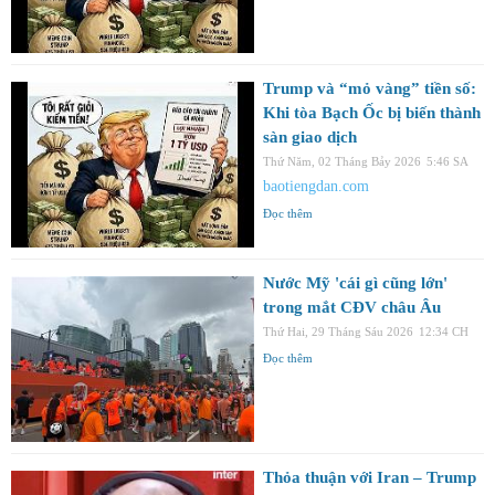
Trump và “mỏ vàng” tiền số:
Khi tòa Bạch Ốc bị biến thành
sàn giao dịch
Thứ Năm, 02 Tháng Bảy 2026
5:46 SA
baotiengdan.com
Đọc thêm
Nước Mỹ 'cái gì cũng lớn'
trong mắt CĐV châu Âu
Thứ Hai, 29 Tháng Sáu 2026
12:34 CH
Đọc thêm
Thỏa thuận với Iran – Trump