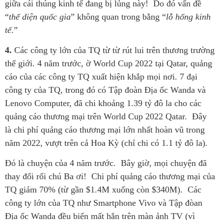
giữa cái thúng kinh tế đang bị lủng này! Do đó vấn đề
“
thể diện quốc gia
” không quan trong bằng “
lỗ hổng kinh
tế
.”
4.
Các công ty lớn của TQ từ từ rút lui trên thương trường
thế giới. 4 năm trước, ờ World Cup 2022 tại Qatar, quảng
cáo của các công ty TQ xuất hiện khắp mọi nơi. 7 đại
công ty của TQ, trong đó có Tập đoàn Địa ốc Wanda và
Lenovo Computer, đã chi khoảng 1.39 tỷ đô la cho các
quảng cáo thương mại trên World Cup 2022 Qatar. Đây
là chi phí quảng cáo thương mại lớn nhất hoàn vũ trong
năm 2022, vượt trên cả Hoa Kỳ (chỉ chi có 1.1 tỷ đô la).
Đó là chuyện của 4 năm trước. Bây giờ, mọi chuyện đã
thay đổi rối chú Ba ơi! Chi phí quảng cáo thương mại của
TQ giảm 70% (từ gần $1.4M xuống còn $340M). Các
công ty lớn của TQ như Smartphone Vivo và Tập đòan
Địa ốc Wanda đều biến mất hẳn trên màn ảnh TV (vì