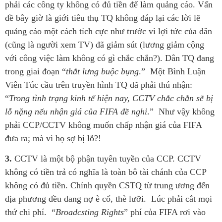
phải các công ty không có đủ tiền để làm quảng cáo. Vấn
đề bây giờ là giới tiêu thụ TQ không đáp lại các lời lẽ
quảng cáo một cách tích cực như trước vì lợi tức của dân
(cũng là người xem TV) đã giảm sút (lương giảm cộng
với công việc làm không có gì chắc chắn?). Dân TQ đang
trong giai đoạn “
thắt lưng buộc bụng
.” Một Bình Luận
Viên Túc cầu trên truyền hình TQ đã phải thú nhận:
“
Trong tình trạng kinh tế hiện nay, CCTV chắc chằn sẽ bị
lỗ nặng nếu nhận giá của FIFA đề nghi
.” Như vậy không
phải CCP/CCTV không muốn chấp nhận giá của FIFA
đưa ra; mà vì họ sợ bị lỗ?!
3.
CCTV là một bộ phận tuyên tuyền của CCP. CCTV
không có tiền trả có nghĩa là toàn bô tài chánh của CCP
không có đủ tiền. Chính quyền CSTQ từ trung ương đến
địa phương đều đang nợ è cổ, thè lưỡi. Lúc phải cắt mọi
thứ chi phí. “
Broadcsting Rights
” phí của FIFA rơi vào