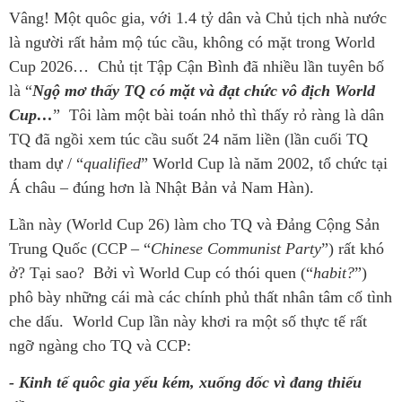
Vâng! Một quôc gia, với 1.4 tỷ dân và Chủ tịch nhà nước
là người rất hảm mộ túc cầu, không có mặt trong World
Cup 2026… Chủ tịt Tập Cận Bình đã nhiều lần tuyên bố
là “
Ngộ mơ thấy TQ có mặt và đạt chức vô địch World
Cup…
” Tôi làm một bài toán nhỏ thì thấy rỏ ràng là dân
TQ đã ngồi xem túc cầu suốt 24 năm liền (lần cuối TQ
tham dự / “
qualified
” World Cup là năm 2002, tổ chức tại
Á châu – đúng hơn là Nhật Bản vả Nam Hàn).
Lần này (World Cup 26) làm cho TQ và Đảng Cộng Sản
Trung Quốc (CCP – “
Chinese Communist Party
”) rất khó
ở? Tại sao? Bởi vì World Cup có thói quen (“
habit?
”)
phô bày những cái mà các chính phủ thất nhân tâm cố tình
che dấu. World Cup lần này khơi ra một số thực tế rất
ngỡ ngàng cho TQ và CCP:
- Kinh tế quôc gia yếu kém, xuống dốc vì đang thiếu