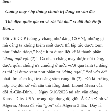
tiền;
- Guồng máy / hệ thống chính trị đang có vấn đề;
- Thể diện quôc gia có vẻ rất “ốt dột” vì đối thủ Nhật
Bản…
Đối với CCP (cũng y chang như đảng CSVN), những gì
mà đảng ta không kiểm soát được thì lập tức được xem
như “
phản động
,” hoặc ít ra được liệt kê là thành phần
“
đáng ngờ vực
(?)” Cá nhân chẳng may được nổi tiếng,
được quần chúng ưa chuộng ở mức vượt qua lãnh tụ đảng
cs thì lại được xem như phần tử “
đáng ngại
,” “
có vấn đề
”
phải tìm cách loại trừ càng sớm càng tốt (?). Đó là trường
hợp TQ đối xử với cầu thủ lừng danh Lionel Messi của
đội Á-Căn-Đình… Ngày 6/16/2026 tại sân vận động
Kansas City USA, trong trận đụng độ giữa Á-Căn-Đình và
Algeria, Messi đá vào “
gôn
” của Algeria 3 lần. Đây là