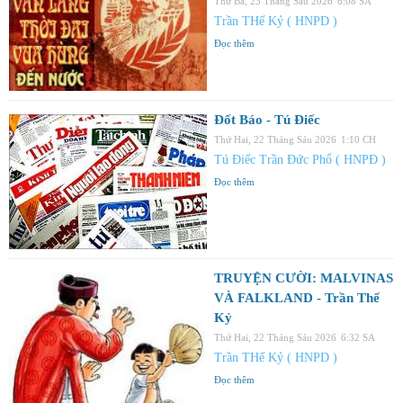
Thứ Ba, 23 Tháng Sáu 2026
6:08 SA
Trần THế Kỷ ( HNPD )
Đọc thêm
Đốt Báo - Tú Điếc
Thứ Hai, 22 Tháng Sáu 2026
1:10 CH
Tú Điếc Trần Đức Phổ ( HNPĐ )
Đọc thêm
TRUYỆN CƯỜI: MALVINAS
VÀ FALKLAND - Trần Thế
Kỷ
Thứ Hai, 22 Tháng Sáu 2026
6:32 SA
Trần THế Kỷ ( HNPD )
Đọc thêm