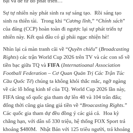
bại và để từ đó phát triển…
Sự tự nhiên này phát sinh ra sự sáng tạo. Rồi sáng tạo
sinh ra thiên tài. Trong khi “
Cương lĩnh,
” “
Chính sách
”
của đảng (CCP) hoàn toàn đi ngược lại sự phát triển tự
nhiên này. Kết quả đâu có gì phải ngạc nhiện hè!
Nhìn lại cá màn tranh cãi về “
Quyền chiếu
” (
Broadcasting
Rights
) các trận World Cup 2026 trên TV và các con số về
tiền bạc giữa TQ và
FIFA
(
Internatioanal Association
Football Federation
–
Cơ Quan Quản Trị Các Trận Túc
Cầu Quốc Tế
) chúng ta không khỏi thắc mắc, ngỡ ngàng
về các lỗ hổng kinh tế của TQ. World Cup 2026 lần này,
FIFA tăng số quốc gia tham dự lên 48 và 104 trân đấu;
đổng thời cũng gia tăng giá tiền về “
Broacasting Rights
.”
Các quốc gia tham dự đều đồng ý các giá cả. Hoa kỳ
chẳng hạn, với dân số 330 triệu, hệ thống FOX Sport trả
khoảng $480M. Nhật Bản với 125 triêu người, trả khoảng