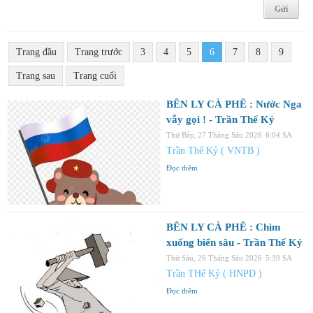
Trang đầu
Trang trước
3
4
5
6
7
8
9
Trang sau
Trang cuối
BÊN LY CÀ PHÊ : Nước Nga
vẫy gọi ! - Trần Thế Kỷ
Thứ Bảy, 27 Tháng Sáu 2026
6:04 SA
Trần Thế Kỷ ( VNTB )
Đọc thêm
BÊN LY CÀ PHÊ : Chìm
xuống biển sâu - Trần Thế Kỷ
Thứ Sáu, 26 Tháng Sáu 2026
5:39 SA
Trần THế Kỷ ( HNPD )
Đọc thêm