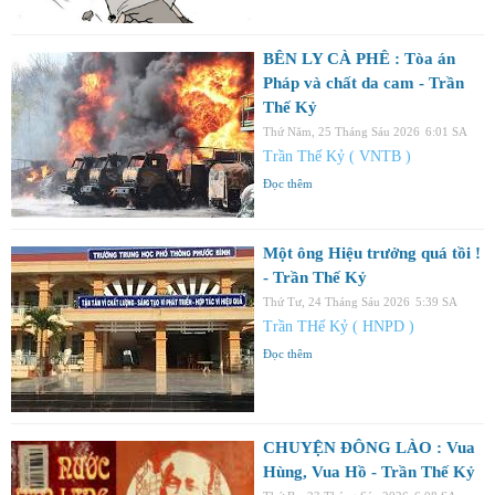
BÊN LY CÀ PHÊ : Tòa án
Pháp và chất da cam - Trần
Thế Kỷ
Thứ Năm, 25 Tháng Sáu 2026
6:01 SA
Trần Thế Kỷ ( VNTB )
Đọc thêm
Một ông Hiệu trưởng quá tồi !
- Trần Thế Kỷ
Thứ Tư, 24 Tháng Sáu 2026
5:39 SA
Trần THế Kỷ ( HNPD )
Đọc thêm
CHUYỆN ĐÔNG LÀO : Vua
Hùng, Vua Hồ - Trần Thế Kỷ