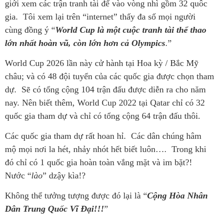
giới xem các trận tranh tài để vào vòng nhì gồm 32 quôc
gia. Tôi xem lại trên “internet” thấy đa số mọi người
cùng đồng ý “
World Cup là một cuộc tranh tài thể thao
lớn nhất hoàn vũ, còn lớn hơn cả Olympics
.”
World Cup 2026 lần này cử hành tại Hoa kỳ / Bắc Mỹ
châu; và có 48 đội tuyển của các quốc gia được chọn tham
dự. Sẽ có tổng cộng 104 trận đấu được diễn ra cho năm
nay. Nên biết thêm, World Cup 2022 tại Qatar chỉ có 32
quốc gia tham dự và chỉ có tổng cộng 64 trận đấu thôi.
Các quốc gia tham dự rất hoan hỉ. Các dân chúng hâm
mộ mọi nơi la hét, nhảy nhót hết biết luôn…. Trong khi
đó chỉ có 1 quốc gia hoàn toàn vắng mặt và im bặt?!
Nước “
lào
” dzậy kìa!?
Không thể tưởng tượng được đó lại là “
Cộng Hòa Nhân
Dân Trung Quốc Vĩ Đại!!!
”