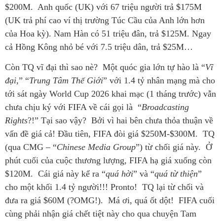
$200M. Anh quốc (UK) với 67 triệu người trả $175M
(UK trả phí cao ví thị trường Túc Cầu của Anh lớn hơn
của Hoa kỳ). Nam Hàn có 51 triệu đân, trả $125M. Ngay
cả Hồng Kông nhỏ bé với 7.5 triệu dân, trả $25M…
Còn TQ vĩ đại thì sao nè? Một quóc gia lớn tự hào là “
Vĩ
đại
,” “
Trung Tâm Thế Giới
” với 1.4 tỷ nhân mạng mà cho
tới sát ngày World Cup 2026 khai mạc (1 tháng trước) vẫn
chưa chịu ký với FIFA về cái gọi là “
Broadcasting
Rights
?!” Tại sao vậy? Bởi vì hai bên chưa thỏa thuận về
vấn đề giá cả! Đầu tiên, FIFA đòi giá $250M-$300M. TQ
(qua CMG – “
Chinese Media Group
”) từ chối giá này. Ở
phút cuối của cuộc thương lượng, FIFA hạ giá xuống còn
$120M. Cái giá này kể ra “
quá hời
” và “
quá từ thiện
”
cho một khối 1.4 tỷ người!!! Pronto! TQ lại từ chối và
đưa ra giá $60M (?OMG!). Má ơi, quá ốt dột! FIFA cuối
cùng phải nhận giá chết tiệt này cho qua chuyện Tam