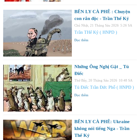
BÊN LY CÀ PHÊ : Chuyện
con rắn độc - Trần Thế Kỷ
Chủ Nhật, 21 Tháng Sáu 2026
5:26 SA
Trần THế Kỷ ( HNPD )
Đọc thêm
Những Ông Nghị Gật _ Tú
Điếc
Thứ Bảy, 20 Tháng Sáu 2026
10:48 SA
Tú Điếc Trần Đức Phổ ( HNPĐ )
Đọc thêm
BÊN LY CÀ PHÊ: Ukraine
không nói tiếng Nga - Trần
Thế Kỷ