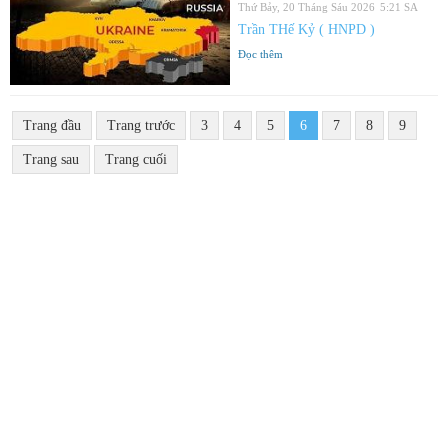
Thứ Bảy, 20 Tháng Sáu 2026
5:21 SA
Trần THế Kỷ ( HNPD )
Đọc thêm
Trang đầu
Trang trước
3
4
5
6
7
8
9
Trang sau
Trang cuối