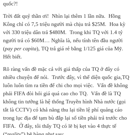
quốc?!
Trời đất quỷ thần ơi! Nhìn lại thêm 1 lần nữa. Hồng
Kông chỉ có 7,5 triệu người mà chịu trả $25M. Hoa kỳ
với 330 triệu dân trả $480M. Trong khi TQ với 1.4 tỷ
người trả có $60M… Nghĩa là, nếu tính tên đầu người
(
pay per capita
), TQ trả giá rẻ bằng 1/125 giá của Mỹ.
Hết biết.
Rõ ràng vấn đề mặc cả với giá thấp của TQ ở đây có
nhiều chuyện để nói. Trước đây, vì thể diện quốc gia,TQ
luôn luôn tìm ra tiền để chi cho mọi việc. Vấn đề không
phải FIFA đòi hỏi giá quá cao cho TQ. Vấn đề là TQ
không tin tưởng là hệ thống Truyền hình Nhà nước (gọi
tắt là CCTV) có khả năng thu lại tiền lệ phí quảng cáo
trong lục địa để tạm bù đắp lại số tiền phải trả trước cho
FIFA. Ở đây, tôi thấy TQ có lẽ bị kẹt vào 4 thực tế
(“
reality
”) bẽ bàng như sau: