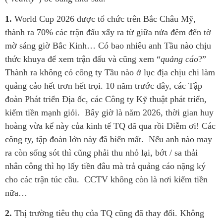
1.
World Cup 2026 được tổ chức trên Bắc Châu Mỹ,
thành ra 70% các trận đấu xẩy ra từ giữa nửa đêm đến tờ
mờ sáng giờ Bắc Kinh… Có bao nhiêu anh Tầu nào chịu
thức khuya để xem trận đấu và cũng xem “
quảng cáo
?”
Thành ra không có công ty Tầu nào ở lục địa chịu chi làm
quảng cảo hết trơn hết trọi. 10 năm trước đây, các Tập
đoàn Phát triển Địa ốc, các Công ty Kỹ thuật phát triển,
kiếm tiền mạnh giỏi. Bây giờ là năm 2026, thời gian huy
hoàng vừa kể này của kinh tế TQ đã qua rồi Diễm ơi! Các
công ty, tập đoàn lớn này đã biến mất. Nếu anh nào may
ra còn sống sót thì cũng phải thu nhỏ lại, bớt / sa thải
nhân công thì họ lấy tiền đâu mà trả quảng cáo nặng ký
cho các trận túc cầu. CCTV không còn là nơi kiếm tiền
nữa…
2.
Thị trường tiêu thụ của TQ cũng đã thay đổi. Không