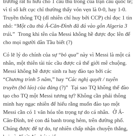
trường rất hi hữu cho 1 cầu thủ trong của trận cầu quốc tế;
vì tỉ số kết cục chỉ thường thấy vỏn vẹn là 0-0, hay 1-0.
Truyền thông TQ (dĩ nhiên chỉ huy bởi CCP) chỉ đọc 1 tin
nhỏ: “
Một cầu thủ Á-Căn-Đình đã đá vào gôn Algeria 3
trái
.
” Trong khi tên của Messi không hề được đọc lên để
cho mọi người dân Tầu biết (?)
Có lẽ lý do chính của sự “
bỏ qua
” này vì Messi là một cá
nhân, một thiên tài túc cầu được cả thế giới mê chuộng.
Messi không hề được sinh ra hay đào tạo bởi các
“
Chương trình 5 năm
,” hay “
Các nghị quyết / tuyên
truyền (bố láo) của đảng
(?)” Tại sao TQ không thể đào
tạo cho TQ một Messi tương tự? Không cần phải thông
minh hay ngạc nhiên để hiểu rằng muốn đào tạo một
Messi cần có 1 văn hóa tôn trọng tự do cá nhân. Ở Á-
Căn-Đình, trẻ con đá banh trong hẻm, trên đường phố.
Chúng được để tự do, tự nhiên chấp nhận chuyện thắng,