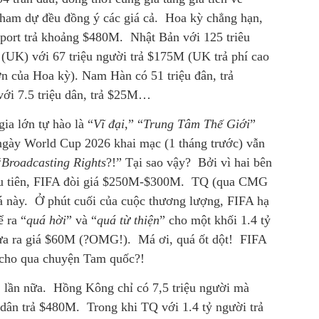
tham dự đều đồng ý các giá cả. Hoa kỳ chẳng hạn,
Sport trả khoảng $480M. Nhật Bản với 125 triêu
(UK) với 67 triệu người trả $175M (UK trả phí cao
n của Hoa kỳ). Nam Hàn có 51 triệu đân, trả
ới 7.5 triệu dân, trả $25M…
ia lớn tự hào là “
Vĩ đại
,” “
Trung Tâm Thế Giới
”
 ngày World Cup 2026 khai mạc (1 tháng trước) vẫn
“
Broadcasting Rights
?!” Tại sao vậy? Bởi vì hai bên
Đầu tiên, FIFA đòi giá $250M-$300M. TQ (qua CMG
iá này. Ở phút cuối của cuộc thương lượng, FIFA hạ
 ra “
quá hời
” và “
quá từ thiện
” cho một khối 1.4 tỷ
đưa ra giá $60M (?OMG!). Má ơi, quá ốt dột! FIFA
y cho qua chuyện Tam quốc?!
1 lần nữa. Hồng Kông chỉ có 7,5 triệu người mà
 dân trả $480M. Trong khi TQ với 1.4 tỷ người trả