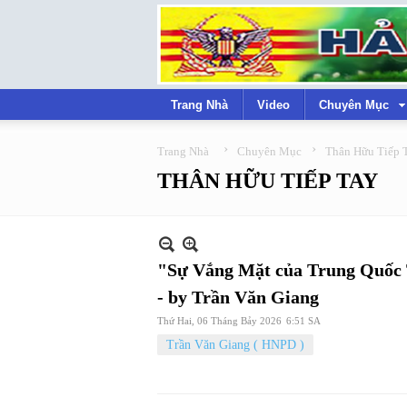
Trang Nhà
Video
Chuyên Mục
›
›
Trang Nhà
Chuyên Mục
Thân Hữu Tiếp 
THÂN HỮU TIẾP TAY
"Sự Vắng Mặt của Trung Quốc
- by Trần Văn Giang
Thứ Hai, 06 Tháng Bảy 2026
6:51 SA
Trần Văn Giang ( HNPD )