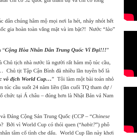
tar chỉ có 32 quốc gia tham dự và chỉ có tổng
ác dân chúng hâm mộ mọi nơi la hét, nhảy nhót hết
uốc gia hoàn toàn vắng mặt và im bặt?! Nước “
lào
”
à “
Cộng Hòa Nhân Dân Trung Quốc Vĩ Đại!!!
”
à Chủ tịch nhà nước là người rất hảm mộ túc cầu,
 Chủ tịt Tập Cận Bình đã nhiều lần tuyên bố là
ức vô địch World Cup…
” Tôi làm một bài toán nhỏ
em túc cầu suốt 24 năm liền (lần cuối TQ tham dự /
tổ chức tại Á châu – đúng hơn là Nhật Bản vả Nam
 và Đảng Cộng Sản Trung Quốc (CCP – “
Chinese
ao? Bởi vì World Cup có thói quen (“
habit?
”) phô
 nhân tâm cố tình che dấu. World Cup lần này khơi