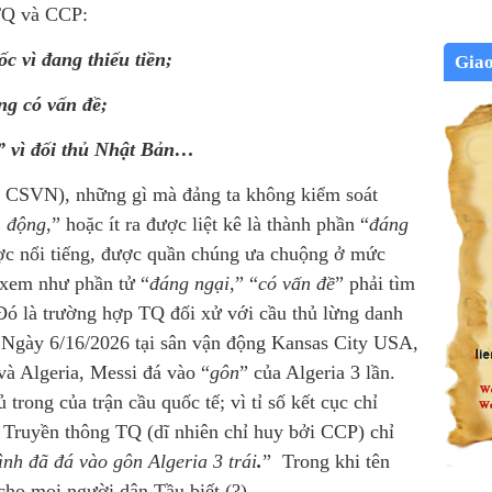
 TQ và CCP:
c vì đang thiếu tiền;
Gia
ng có vấn đề;
ột” vì đối thủ Nhật Bản…
 CSVN), những gì mà đảng ta không kiểm soát
 động
,” hoặc ít ra được liệt kê là thành phần “
đáng
c nổi tiếng, được quần chúng ưa chuộng ở mức
c xem như phần tử “
đáng ngại
,” “
có vấn đề
” phải tìm
 Đó là trường hợp TQ đối xử với cầu thủ lừng danh
Ngày 6/16/2026 tại sân vận động Kansas City USA,
và Algeria, Messi đá vào “
gôn
” của Algeria 3 lần.
 trong của trận cầu quốc tế; vì tỉ số kết cục chỉ
 Truyền thông TQ (dĩ nhiên chỉ huy bởi CCP) chỉ
nh đã đá vào gôn Algeria 3 trái
.
” Trong khi tên
cho mọi người dân Tầu biết (?)