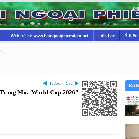
Web trừ bị: www.haingoaiphiemdam.net
Liên Lạc
Ý Kiến
Tay
Trước
Sau
BẢN
 Trong Mùa World Cup 2026"