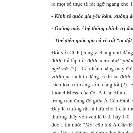
ra một số thực tế rất ngỡ ngàng cho
- Kinh tế quôc gia yếu kém, xuống dố
- Guồng máy / hệ thống chính trị đa
- Thể diện quôc gia có vẻ rất “ốt d
Đối với CCP (cũng y chang như đảng
được thì lập tức được xem như “
phản
ngờ vực
(?)” Cá nhân chẳng may đượ
vượt qua lãnh tụ đảng cs thì lại đượ
cách loại trừ càng sớm càng tốt (?).
Lionel Messi của đội Á-Căn-Đình… 
trong trận đụng độ giữa Á-Căn-Đình 
Đây là trường rất hi hữu cho 1 cầu thủ
thường thấy vỏn vẹn là 0-0, hay 1-0.
đọc 1 tin nhỏ: “
Một cầu thủ Á-Căn-Đì
của Messi không hề được đọc lên để 