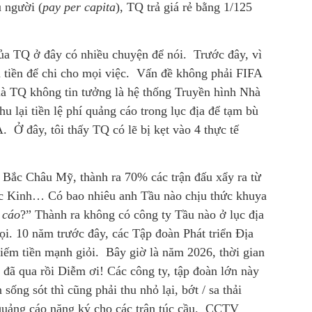
 người (
pay per capita
), TQ trả giá rẻ bằng 1/125
của TQ ở đây có nhiều chuyện để nói. Trước đây, vì
a tiền để chi cho mọi việc. Vấn đề không phải FIFA
là TQ không tin tưởng là hệ thống Truyền hình Nhà
u lại tiền lệ phí quảng cáo trong lục địa để tạm bù
A. Ở đây, tôi thấy TQ có lẽ bị kẹt vào 4 thực tế
Bắc Châu Mỹ, thành ra 70% các trận đấu xẩy ra từ
c Kinh… Có bao nhiêu anh Tầu nào chịu thức khuya
 cáo
?” Thành ra không có công ty Tầu nào ở lục địa
rọi. 10 năm trước đây, các Tập đoàn Phát triển Địa
 kiếm tiền mạnh giỏi. Bây giờ là năm 2026, thời gian
đã qua rồi Diễm ơi! Các công ty, tập đoàn lớn này
ống sót thì cũng phải thu nhỏ lại, bớt / sa thải
 quảng cáo nặng ký cho các trận túc cầu. CCTV