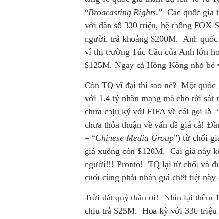
“
Broacasting Rights
.” Các quốc gia 
với dân số 330 triệu, hệ thống FOX 
người, trả khoảng $200M. Anh quốc 
ví thị trường Túc Cầu của Anh lớn hơ
$125M. Ngay cả Hồng Kông nhỏ bé v
Còn TQ vĩ đại thì sao nè? Một quóc g
với 1.4 tỷ nhân mạng mà cho tới sát
chưa chịu ký với FIFA về cái gọi là 
chưa thỏa thuận về vấn đề giá cả! 
– “
Chinese Media Group
”) từ chối g
giá xuống còn $120M. Cái giá này kể
người!!! Pronto! TQ lại từ chối và 
cuối cùng phải nhận giá chết tiệt nà
Trời đất quỷ thần ơi! Nhìn lại thêm 
chịu trả $25M. Hoa kỳ với 330 triệu