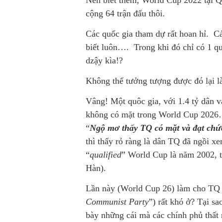
Nên biết thêm, World Cup 2022 tại Qa
cộng 64 trận đấu thôi.
Các quốc gia tham dự rất hoan hỉ. C
biết luôn…. Trong khi đó chỉ có 1 q
dzậy kìa!?
Không thể tưởng tượng được đó lại l
Vâng! Một quôc gia, với 1.4 tỷ dân v
không có mặt trong World Cup 2026…
“
Ngộ mơ thấy TQ có mặt và đạt ch
thì thấy rỏ ràng là dân TQ đã ngồi x
“
qualified
” World Cup là năm 2002, 
Hàn).
Lần này (World Cup 26) làm cho TQ
Communist Party
”) rất khó ở? Tại s
bày những cái mà các chính phủ thất