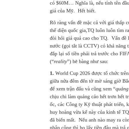
có $60M… Nghĩa là, nếu tính tên đầu
giá của Mỹ. Hết biết.
Rõ ràng vấn đề mặc cả với giá thấp 
thể diện quốc gia,TQ luôn luôn tìm r
đòi hỏi giá quá cao cho TQ. Vấn đề 
nước (gọi tắt là CCTV) có khả năng th
đắp lại số tiền phải trả trước cho FIF
(“
reality
”) bẽ bàng như sau:
1.
World Cup 2026 được tổ chức trên 
giữa nửa đêm đến tờ mờ sáng giờ Bắ
để xem trận đấu và cũng xem “
quảng
chịu chi làm quảng cảo hết trơn hết t
ốc, các Công ty Kỹ thuật phát triển,
huy hoàng vừa kể này của kinh tế TQ 
đã biến mất. Nếu anh nào may ra còn s
nhân công thì họ lấy tiền đâu mà trả