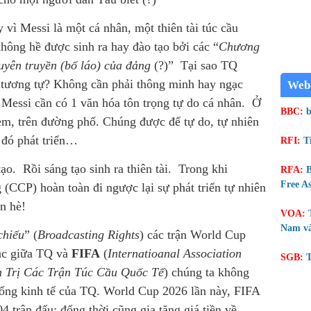
y vì Messi là một cá nhân, một thiên tài túc cầu
hông hề được sinh ra hay đào tạo bởi các “
Chương
tuyên truyền (bố láo) của đảng
(?)” Tại sao TQ
 tương tự? Không cần phải thông minh hay ngạc
Web
 Messi cần có 1 văn hóa tôn trọng tự do cá nhân. Ở
BBC:
b
ẻm, trên đường phố. Chúng được để tự do, tự nhiên
ừ đó phát triển…
RFI:
T
tạo. Rồi sáng tạo sinh ra thiên tài. Trong khi
RFA:
B
Free As
 (CCP) hoàn toàn đi ngược lại sự phát triển tự nhiên
n hè!
VOA:
Nam và
chiếu
” (
Broadcasting Rights
) các trận World Cup
bạc giữa TQ và
FIFA
(
Internatioanal Association
SGB:
T
 Trị Các Trận Túc Cầu Quốc Tế
) chúng ta không
hổng kinh tế của TQ. World Cup 2026 lần này, FIFA
4 trân đấu; đổng thời cũng gia tăng giá tiền về