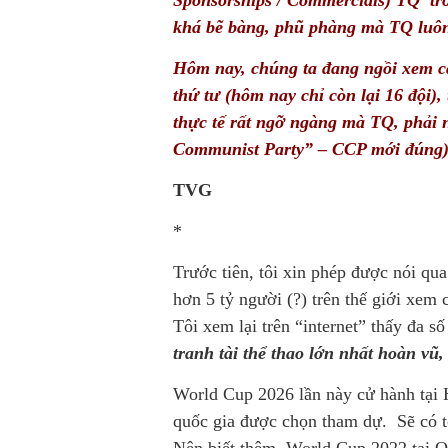
Sponsorships / Commercials) TQ tro
khá bẽ bàng, phũ phàng mà TQ luôn
Hôm nay, chúng ta đang ngồi xem cá
thứ tư (hôm nay chỉ còn lại 16 đội), 
thực tế rất ngỡ ngàng mà TQ, phải 
Communist Party” – CCP mới đúng),
TVG
*
Trước tiên, tôi xin phép được nói qu
hơn 5 tỷ người (?) trên thế giới xem 
Tôi xem lại trên “internet” thấy đa 
tranh tài thể thao lớn nhất hoàn vũ
World Cup 2026 lần này cử hành tại 
quốc gia được chọn tham dự. Sẽ có t