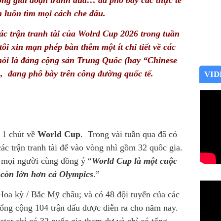
ng giai đoạn tranh đua… đã phô bày các thực tế
 luôn tìm mọi cách che dấu.
c trận tranh tài của Wolrd Cup 2026 trong tuần
tôi xin mạn phép bàn thêm một ít chi tiết về các
nói là đảng cộng sản Trung Quốc (hay “Chinese
 đang phô bày trên công đường quốc tế.
VID
a 1 chút về
World Cup
. Trong vài tuần qua đã có
các trận tranh tài để vào vòng nhì gồm 32 quôc gia.
số mọi người cùng đồng ý “
World Cup là một cuộc
, còn lớn hơn cả Olympics
.”
Hoa kỳ / Bắc Mỹ châu; và có 48 đội tuyển của các
ổng cộng 104 trận đấu được diễn ra cho năm nay.