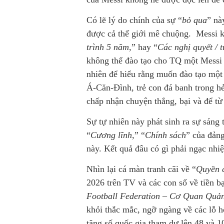
Có lẽ lý do chính của sự “
bỏ qua
” nà
được cả thế giới mê chuộng. Messi k
trình 5 năm
,” hay “
Các nghị quyết / 
không thể đào tạo cho TQ một Messi
nhiên để hiểu rằng muốn đào tạo một
Á-Căn-Đình, trẻ con đá banh trong h
chấp nhận chuyện thắng, bại và để t
Sự tự nhiên này phát sinh ra sự sáng 
“
Cương lĩnh,
” “
Chính sách
” của đảng
này. Kết quả đâu có gì phải ngạc nhiệ
Nhìn lại cá màn tranh cãi về “
Quyền 
2026 trên TV và các con số về tiền 
Football Federation
–
Cơ Quan Quản
khỏi thắc mắc, ngỡ ngàng về các lỗ 
tăng số quốc gia tham dự lên 48 và 10