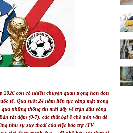
p 2026 còn có nhiều chuyện quan trọng hơn đơn
uốc tế. Qua suốt 24 năm liên tục vắng mặt trong
à qua những thông tin mới đây về trận đấu vòng
n rất đậm (0-7), các thất bại ê chề trên vấn đề
ũng như sự suy thoái của việc bảo trợ (TV