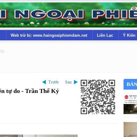
Web trừ bị: www.haingoaiphiemdam.net
Liên Lạc
Ý Kiến
Tay
Trước
Sau
BẢN
n tự do - Trần Thế Kỷ