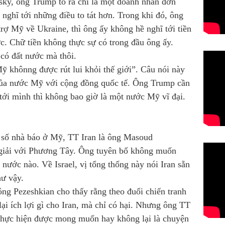
sky, ông Trump tỏ ra chỉ là một doanh nhân đơn
t nghĩ tới những điều to tát hơn. Trong khi đó, ông
ợ Mỹ về Ukraine, thì ông ấy không hề nghĩ tới tiền
ớc. Chữ tiền không thực sự có trong đầu ông ấy.
có đất nước mà thôi.
ỹ khônng được rút lui khỏi thế giới”. Câu nói này
 của nước Mỹ với cộng đồng quốc tế. Ông Trump cần
tới mình thì không bao giờ là một nước Mỹ vĩ đại.
t số nhà báo ở Mỹ, TT Iran là ông Masoud
giải với Phương Tây. Ông tuyên bố không muốn
 nước nào. Về Israel, vị tổng thống này nói Iran sẵn
hư vậy.
ng Pezeshkian cho thấy rằng theo đuổi chiến tranh
ại ích lợi gì cho Iran, mà chỉ có hại. Nhưng ông TT
thực hiện được mong muốn hay không lại là chuyện