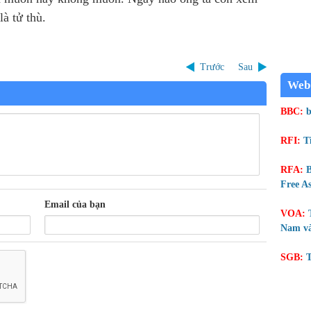
là tử thù.
Trước
Sau
Web
BBC:
b
RFI:
T
RFA:
B
Free As
Email của bạn
VOA:
Nam và
SGB:
T