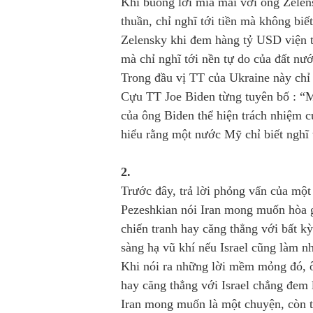
Khi buông lời mỉa mai với ông Zelen
thuần, chỉ nghĩ tới tiền mà không biế
Zelensky khi đem hàng tỷ USD viện tr
mà chỉ nghĩ tới nền tự do của đất nư
Trong đầu vị TT của Ukraine này chỉ 
Cựu TT Joe Biden từng tuyên bố : “M
của ông Biden thể hiện trách nhiệm
hiểu rằng một nước Mỹ chỉ biết nghĩ 
2.
Trước đây, trả lời phỏng vấn của mộ
Pezeshkian nói Iran mong muốn hòa 
chiến tranh hay căng thẳng với bất kỳ
sàng hạ vũ khí nếu Israel cũng làm n
Khi nói ra những lời mềm mỏng đó, ô
hay căng thẳng với Israel chẳng đem l
Iran mong muốn là một chuyện, còn 