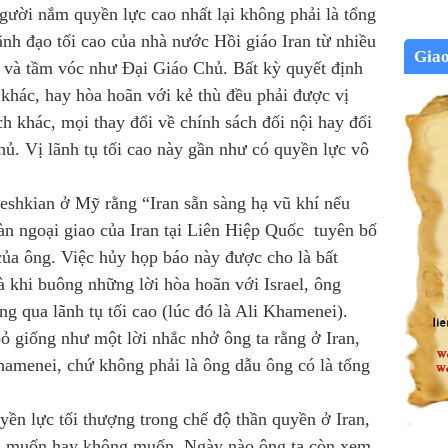
người nắm quyền lực cao nhất lại không phải là tổng
ãnh đạo tối cao của nhà nước Hồi giáo Iran từ nhiều
Gia
c và tầm vóc như Đại Giáo Chủ. Bất kỳ quyết định
khác, hay hòa hoãn với kẻ thù đều phải được vị
ch khác, mọi thay đổi về chính sách đối nội hay đối
ủ. Vị lãnh tụ tối cao này gần như có quyền lực vô
eshkian ở Mỹ rằng “Iran sẵn sàng hạ vũ khí nếu
oàn ngoại giao của Iran tại Liên Hiệp Quốc tuyên bố
ủa ông. Việc hủy họp báo này được cho là bất
 khi buông những lời hòa hoãn với Israel, ông
g qua lãnh tụ tối cao (lúc đó là Ali Khamenei).
ỏ giống như một lời nhắc nhở ông ta rằng ở Iran,
hamenei, chứ không phải là ông dẫu ông có là tổng
yền lực tối thượng trong chế độ thần quyền ở Iran,
 ta muốn hay không muốn. Ngày nào ông ta còn xem