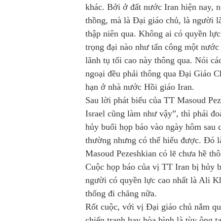
khác. Bởi ở đất nước Iran hiện nay, 
thồng, mà là Đại giáo chủ, là người l
thập niên qua. Không ai có quyền lự
trọng đại nào như tấn công một nước 
lãnh tụ tối cao này thông qua. Nói cá
ngoại đều phải thông qua Đại Giáo Ch
hạn ở nhà nước Hồi giáo Iran.
Sau lời phát biểu của TT Masoud Pez
Israel cũng làm như vậy”, thì phái đ
hủy buổi họp báo vào ngày hôm sau c
thường nhưng có thể hiểu được. Đó là
Masoud Pezeshkian có lẽ chưa hề thôn
Cuộc họp báo của vị TT Iran bị hủy b
người có quyền lực cao nhất là Ali K
thống đi chăng nữa.
Rốt cuộc, với vị Đại giáo chủ nắm qu
chiến tranh hay hòa bình là tùy ông