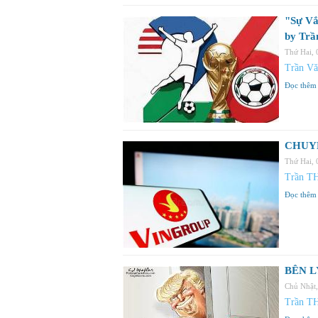
"Sự Vắ
by Trầ
Thứ Hai,
Trần Vă
Đọc thêm
CHUYỆ
Thứ Hai,
Trần T
Đọc thêm
BÊN LY
Chủ Nhật
Trần T