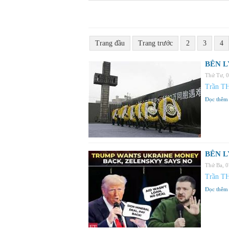
Trang đầu
Trang trước
2
3
4
BÊN LY
Thứ Tư, 
Trần T
Đọc thêm
BÊN LY
Thứ Ba, 
Trần T
Đọc thêm