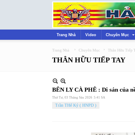
Trang Nhà
Video
Chuyên Mục
›
›
Trang Nhà
Chuyên Mục
Thân Hữu Tiếp 
THÂN HỮU TIẾP TAY
BÊN LY CÀ PHÊ : Di sản của nề
Thứ Tư, 03 Tháng Sáu 2026
5:41 SA
Trần THế Kỷ ( HNPD )