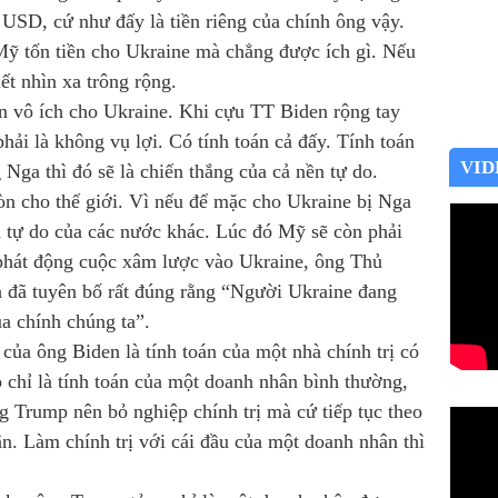
 USD, cứ như đấy là tiền riêng của chính ông vậy.
ỹ tốn tiền cho Ukraine mà chẳng được ích gì. Nếu
ết nhìn xa trông rộng.
 vô ích cho Ukraine. Khi cựu TT Biden rộng tay
phải là không vụ lợi. Có tính toán cả đấy. Tính toán
VID
 Nga thì đó sẽ là chiến thắng của cả nền tự do.
òn cho thế giới. Vì nếu để mặc cho Ukraine bị Nga
oa tự do của các nước khác. Lúc đó Mỹ sẽ còn phải
phát động cuộc xâm lược vào Ukraine, ông Thủ
 đã tuyên bố rất đúng rằng “Người Ukraine đang
ủa chính chúng ta”.
 của ông Biden là tính toán của một nhà chính trị có
 chỉ là tính toán của một doanh nhân bình thường,
ng Trump nên bỏ nghiệp chính trị mà cứ tiếp tục theo
n. Làm chính trị với cái đầu của một doanh nhân thì