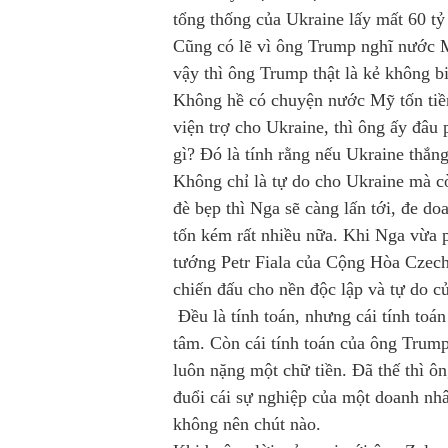
tổng thống của Ukraine lấy mất 60 tỷ
Cũng có lẽ vì ông Trump nghĩ nước M
vậy thì ông Trump thật là kẻ không bi
Không hề có chuyện nước Mỹ tốn tiền
viện trợ cho Ukraine, thì ông ấy đâu 
gì? Đó là tính rằng nếu Ukraine thắng
Không chỉ là tự do cho Ukraine mà c
đè bẹp thì Nga sẽ càng lấn tới, đe d
tốn kém rất nhiều nữa. Khi Nga vừa 
tướng Petr Fiala của Cộng Hòa Czech
chiến đấu cho nền độc lập và tự do c
Đều là tính toán, nhưng cái tính toán
tâm. Còn cái tính toán của ông Trump
luôn nặng một chữ tiền. Đã thế thì ô
đuổi cái sự nghiệp của một doanh nhâ
không nên chút nào.