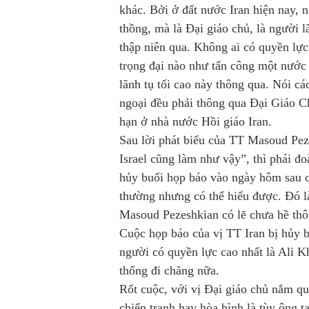
khác. Bởi ở đất nước Iran hiện nay, 
thồng, mà là Đại giáo chủ, là người l
thập niên qua. Không ai có quyền lự
trọng đại nào như tấn công một nước 
lãnh tụ tối cao này thông qua. Nói cá
ngoại đều phải thông qua Đại Giáo Ch
hạn ở nhà nước Hồi giáo Iran.
Sau lời phát biểu của TT Masoud Pez
Israel cũng làm như vậy”, thì phái đ
hủy buổi họp báo vào ngày hôm sau c
thường nhưng có thể hiểu được. Đó là
Masoud Pezeshkian có lẽ chưa hề thôn
Cuộc họp báo của vị TT Iran bị hủy b
người có quyền lực cao nhất là Ali K
thống đi chăng nữa.
Rốt cuộc, với vị Đại giáo chủ nắm qu
chiến tranh hay hòa bình là tùy ông