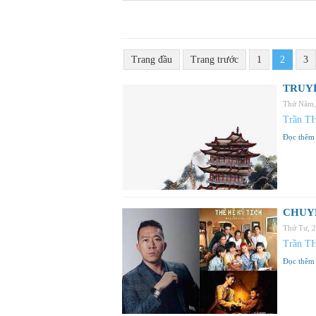
Trang đầu
Trang trước
1
2
3
TRUYỆ
Thứ Năm,
Trần T
Đọc thêm
CHUYỆN
Thứ Tư, 
Trần T
Đọc thêm