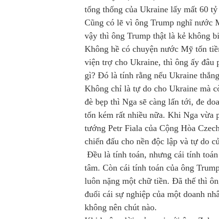
tổng thống của Ukraine lấy mất 60 tỷ
Cũng có lẽ vì ông Trump nghĩ nước M
vậy thì ông Trump thật là kẻ không bi
Không hề có chuyện nước Mỹ tốn tiền
viện trợ cho Ukraine, thì ông ấy đâu 
gì? Đó là tính rằng nếu Ukraine thắng
Không chỉ là tự do cho Ukraine mà c
đè bẹp thì Nga sẽ càng lấn tới, đe d
tốn kém rất nhiều nữa. Khi Nga vừa 
tướng Petr Fiala của Cộng Hòa Czech
chiến đấu cho nền độc lập và tự do c
Đều là tính toán, nhưng cái tính toán
tâm. Còn cái tính toán của ông Trump
luôn nặng một chữ tiền. Đã thế thì ô
đuổi cái sự nghiệp của một doanh nhâ
không nên chút nào.