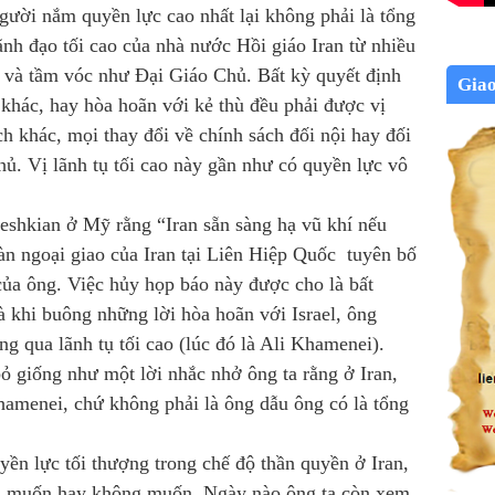
người nắm quyền lực cao nhất lại không phải là tổng
ãnh đạo tối cao của nhà nước Hồi giáo Iran từ nhiều
c và tầm vóc như Đại Giáo Chủ. Bất kỳ quyết định
Gia
khác, hay hòa hoãn với kẻ thù đều phải được vị
ch khác, mọi thay đổi về chính sách đối nội hay đối
ủ. Vị lãnh tụ tối cao này gần như có quyền lực vô
eshkian ở Mỹ rằng “Iran sẵn sàng hạ vũ khí nếu
oàn ngoại giao của Iran tại Liên Hiệp Quốc tuyên bố
ủa ông. Việc hủy họp báo này được cho là bất
 khi buông những lời hòa hoãn với Israel, ông
g qua lãnh tụ tối cao (lúc đó là Ali Khamenei).
ỏ giống như một lời nhắc nhở ông ta rằng ở Iran,
hamenei, chứ không phải là ông dẫu ông có là tổng
yền lực tối thượng trong chế độ thần quyền ở Iran,
 ta muốn hay không muốn. Ngày nào ông ta còn xem