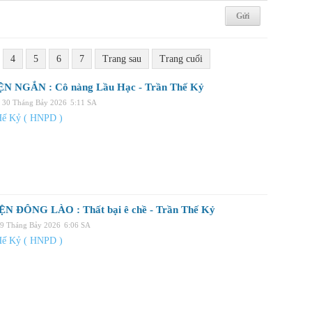
4
5
6
7
Trang sau
Trang cuối
N NGẮN : Cô nàng Lầu Hạc - Trần Thế Kỷ
 30 Tháng Bảy 2026
5:11 SA
Hế Kỷ ( HNPD )
 ĐÔNG LÀO : Thất bại ê chề - Trần Thế Kỷ
29 Tháng Bảy 2026
6:06 SA
Hế Kỷ ( HNPD )