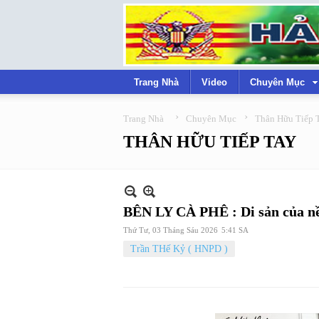
Trang Nhà
Video
Chuyên Mục
›
›
Trang Nhà
Chuyên Mục
Thân Hữu Tiếp 
THÂN HỮU TIẾP TAY
BÊN LY CÀ PHÊ : Di sản của nề
Thứ Tư, 03 Tháng Sáu 2026
5:41 SA
Trần THế Kỷ ( HNPD )