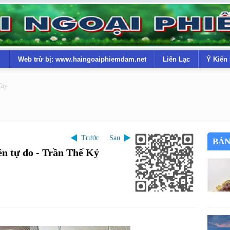
Web trừ bị: www.haingoaiphiemdam.net
Liên Lạc
Ý Kiến
Tay
Trước
Sau
BẢN
n tự do - Trần Thế Kỷ