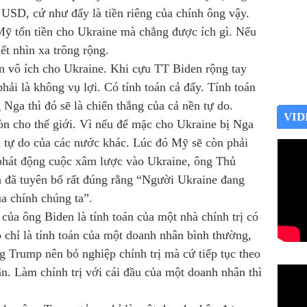
 USD, cứ như đấy là tiền riêng của chính ông vậy.
ỹ tốn tiền cho Ukraine mà chẳng được ích gì. Nếu
ết nhìn xa trông rộng.
 vô ích cho Ukraine. Khi cựu TT Biden rộng tay
phải là không vụ lợi. Có tính toán cả đấy. Tính toán
 Nga thì đó sẽ là chiến thắng của cả nền tự do.
VID
òn cho thế giới. Vì nếu để mặc cho Ukraine bị Nga
oa tự do của các nước khác. Lúc đó Mỹ sẽ còn phải
phát động cuộc xâm lược vào Ukraine, ông Thủ
 đã tuyên bố rất đúng rằng “Người Ukraine đang
ủa chính chúng ta”.
 của ông Biden là tính toán của một nhà chính trị có
 chỉ là tính toán của một doanh nhân bình thường,
ng Trump nên bỏ nghiệp chính trị mà cứ tiếp tục theo
n. Làm chính trị với cái đầu của một doanh nhân thì