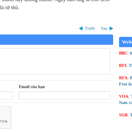
là tử thù.
Trước
Sau
Web
BBC:
b
RFI:
T
RFA:
B
Free As
Email của bạn
VOA:
Nam và
SGB:
T