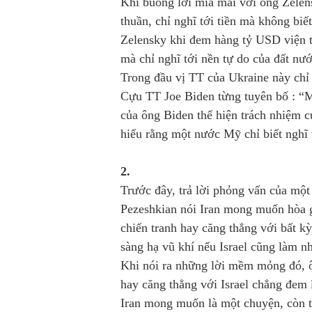
Khi buông lời mỉa mai với ông Zelen
thuần, chỉ nghĩ tới tiền mà không biế
Zelensky khi đem hàng tỷ USD viện tr
mà chỉ nghĩ tới nền tự do của đất nư
Trong đầu vị TT của Ukraine này chỉ 
Cựu TT Joe Biden từng tuyên bố : “M
của ông Biden thể hiện trách nhiệm
hiểu rằng một nước Mỹ chỉ biết nghĩ 
2.
Trước đây, trả lời phỏng vấn của mộ
Pezeshkian nói Iran mong muốn hòa 
chiến tranh hay căng thẳng với bất kỳ
sàng hạ vũ khí nếu Israel cũng làm n
Khi nói ra những lời mềm mỏng đó, ô
hay căng thẳng với Israel chẳng đem l
Iran mong muốn là một chuyện, còn 