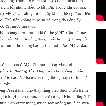
sky, ông Trump tỏ ra chỉ là một doanh nhân đơn
t nghĩ tới những điều to tát hơn. Trong khi đó, ông
ợ Mỹ về Ukraine, thì ông ấy không hề nghĩ tới tiền
ớc. Chữ tiền không thực sự có trong đầu ông ấy.
có đất nước mà thôi.
ỹ khônng được rút lui khỏi thế giới”. Câu nói này
 của nước Mỹ với cộng đồng quốc tế. Ông Trump cần
tới mình thì không bao giờ là một nước Mỹ vĩ đại.
t số nhà báo ở Mỹ, TT Iran là ông Masoud
giải với Phương Tây. Ông tuyên bố không muốn
 nước nào. Về Israel, vị tổng thống này nói Iran sẵn
hư vậy.
ng Pezeshkian cho thấy rằng theo đuổi chiến tranh
ại ích lợi gì cho Iran, mà chỉ có hại. Nhưng ông TT
thực hiện được mong muốn hay không lại là chuyện