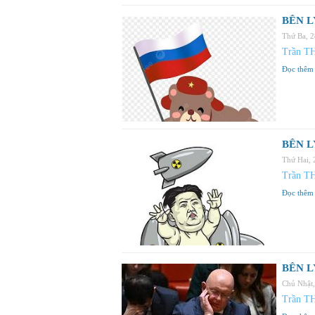
BÊN LY
Thứ Ba, 
Trần T
Đọc thêm
BÊN LY
Thứ Hai,
Trần T
Đọc thêm
BÊN LY
Chủ Nhật
Trần T