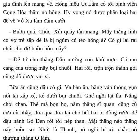
gia đình lên mang về. Hổng hiểu Út Lâm có tới bịnh viện 
Cọng Hòa thăm nó hông. Hy vọng nó được phân loại hai 
để về Vỏ Xu làm đám cưới.
- Buồn quá, Chúc. Xúi quảy tận mạng. Mấy thằng lính 
có vợ trẻ sắp đẻ là bị ngủm củ tẻo hông à? Có gì lai rai 
chút cho đỡ buồn hôn mậy?
- Để tớ cho thằng Dẫu nướng con khô mực. Có rau 
càng cua trong mấy bụi chuối. Hái rồi, trộn trộn thành gỏi 
cũng dô được vài xị.
Bữa ăn cũng đâu có gì. Và bàn ăn, bằng ván thông vụn 
nối lại xập xệ, kê dưới bụi chuối. Ghế ngồi lặt lìa. Nắng 
chói chan. Thế mà bọn họ, năm thằng sĩ quan, cũng cù 
cưa cù nhầy, đưa qua đưa lại cho hết hai bi đông rượu đế 
đậu nành Gò Đen rồi tới nếp than. Mặt thằng nào thằng 
nấy buồn so. Nhứt là Thanh, nó ngồi bí xị, chắc nó 
thương thằng Ơ lắm.