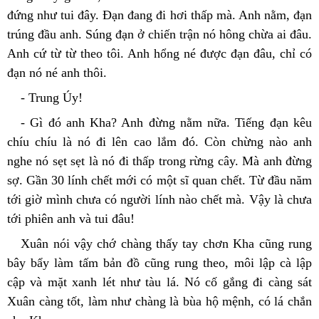
đứng như tui đây. Đạn đang đi hơi thấp mà. Anh nằm, đạn 
trúng đầu anh. Súng đạn ở chiến trận nó hông chừa ai đâu. 
Anh cứ từ từ theo tôi. Anh hổng né được đạn đâu, chỉ có 
đạn nó né anh thôi.
- Trung Úy!
- Gì đó anh Kha? Anh đừng nằm nữa. Tiếng đạn kêu 
chíu chíu là nó đi lên cao lắm đó. Còn chừng nào anh 
nghe nó sẹt sẹt là nó đi thấp trong rừng cây. Mà anh đừng 
sợ. Gần 30 lính chết mới có một sĩ quan chết. Từ đầu năm 
tới giờ mình chưa có người lính nào chết mà. Vậy là chưa 
tới phiên anh và tui đâu!
Xuân nói vậy chớ chàng thấy tay chơn Kha cũng rung 
bây bẩy làm tấm bản đồ cũng rung theo, môi lập cà lập 
cập và mặt xanh lét như tàu lá. Nó cố gắng đi càng sát 
Xuân càng tốt, làm như chàng là bùa hộ mệnh, có lá chắn 