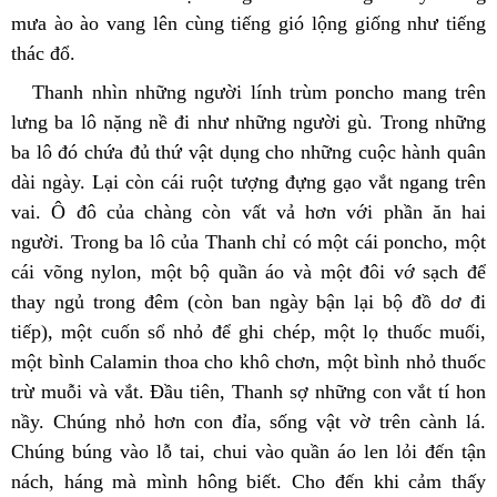
mưa ào ào vang lên cùng tiếng gió lộng giống như tiếng 
thác đổ.
Thanh nhìn những người lính trùm poncho mang trên 
lưng ba lô nặng nề đi như những người gù. Trong những 
ba lô đó chứa đủ thứ vật dụng cho những cuộc hành quân 
dài ngày. Lại còn cái ruột tượng đựng gạo vắt ngang trên 
vai. Ô đô của chàng còn vất vả hơn với phần ăn hai 
người. Trong ba lô của Thanh chỉ có một cái poncho, một 
cái võng nylon, một bộ quần áo và một đôi vớ sạch để 
thay ngủ trong đêm (còn ban ngày bận lại bộ đồ dơ đi 
tiếp), một cuốn sổ nhỏ để ghi chép, một lọ thuốc muối, 
một bình Calamin thoa cho khô chơn, một bình nhỏ thuốc 
trừ muỗi và vắt. Đầu tiên, Thanh sợ những con vắt tí hon 
nầy. Chúng nhỏ hơn con đỉa, sống vật vờ trên cành lá. 
Chúng búng vào lỗ tai, chui vào quần áo len lỏi đến tận 
nách, háng mà mình hông biết. Cho đến khi cảm thấy 