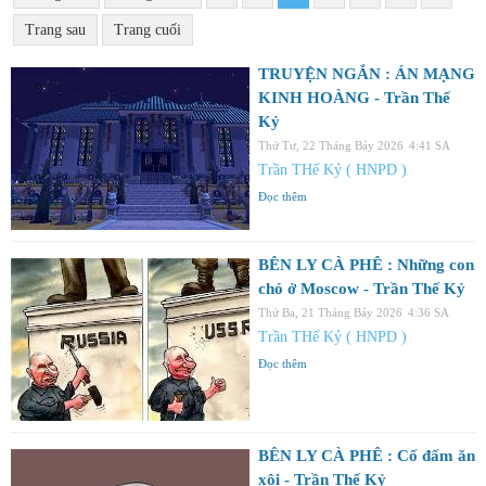
Trang sau
Trang cuối
TRUYỆN NGẮN : ÁN MẠNG
KINH HOÀNG - Trần Thế
Kỷ
Thứ Tư, 22 Tháng Bảy 2026
4:41 SA
Trần THế Kỷ ( HNPD )
Đọc thêm
BÊN LY CÀ PHÊ : Những con
chó ở Moscow - Trần Thế Kỷ
Thứ Ba, 21 Tháng Bảy 2026
4:36 SA
Trần THế Kỷ ( HNPD )
Đọc thêm
BÊN LY CÀ PHÊ : Cố đấm ăn
xôi - Trần Thế Kỷ