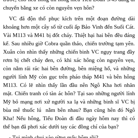
chuyển bằng xe có còn nguyên vẹn hôn?
VC đã độn thổ phục kích trên một đoạn đường dài 
khoảng hơn một cây số từ cuối ấp Bảo Vinh đến Suối Cát. 
Vài M113 và M41 bị đốt cháy. Thiệt hại hai bên đều đáng 
kể. Sau nhiều giờ Cobra quần thảo, chiến trường tạm yên. 
Xuân còn nhìn thấy những chiến binh VC ngụy trang đầy 
rơm bị chết cháy đen, có khi xác hông còn nguyên vẹn, 
còn nằm rải rác hai bên đường, bên miệng hố, và những 
người lính Mỹ còn gục trên pháo tháp M41 và bên hông 
M113. Có lẽ nhìn thấy lần đầu nên Ngô Kha hơi nhăn 
mặt. Chiến tranh có tàn ác hôn? Tại sao những người lính 
Mỹ bỏ mạng nơi xứ người xa lạ và những binh sĩ VC bị 
bùa mê thuốc lú  nằm bên nhau? Bạn cũng hên đó Ngô 
Kha! Nếu hông, Tiểu Đoàn đi đầu ngày hôm nay thì có 
thể bạn đã phơi xác dưới tay các đồng chí của bạn?
- Tụi mình chui vào rừng mấy hôm rồi?