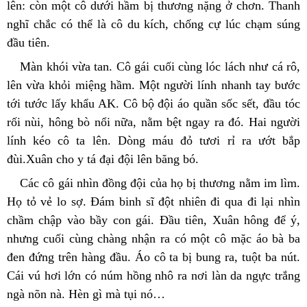
lên: còn một cô dưới hầm bị thương nặng ở chơn. Thanh 
nghĩ chắc có thể là cô du kích, chống cự lúc chạm súng 
đầu tiên.
Màn khói vừa tan. Cô gái cuối cùng lóc lách như cá rô, 
lên vừa khỏi miệng hầm. Một người lính nhanh tay bước 
tới tước lấy khẩu AK. Cô bộ đội áo quần sốc sết, đầu tóc 
rối nùi, hông bò nổi nữa, nằm bệt ngay ra đó. Hai người 
lính kéo cô ta lên. Dòng máu đỏ tươi rỉ ra ướt bắp 
đùi.Xuân cho y tá đại đội lên băng bó.
Các cô gái nhìn đồng đội của họ bị thương nằm im lìm. 
Họ tỏ vẻ lo sợ. Đám binh sĩ đột nhiên đi qua đi lại nhìn 
chầm chập vào bầy con gái. Đầu tiên, Xuân hông để ý, 
nhưng cuối cùng chàng nhận ra có một cô mặc áo bà ba 
đen đứng trên hàng đầu. Áo cô ta bị bung ra, tuột ba nút. 
Cái vú hơi lớn có núm hồng nhô ra nơi làn da ngực trắng 
ngà nõn nà. Hèn gì mà tụi nó…