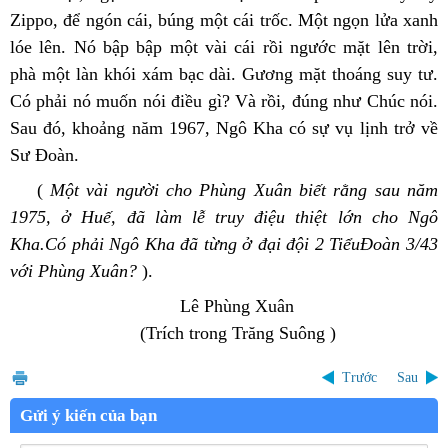
Zippo, để ngón cái, búng một cái trốc. Một ngọn lửa xanh 
lóe lên. Nó bập bập một vài cái rồi ngước mặt lên trời, 
phà một làn khói xám bạc dài. Gương mặt thoáng suy tư. 
Có phải nó muốn nói điều gì? Và rồi, đúng như Chúc nói. 
Sau đó, khoảng năm 1967, Ngô Kha có sự vụ lịnh trở về 
Sư Đoàn.
 (
 Một vài người cho Phùng Xuân biết rằng sau năm 
1975, ở Huế, đã làm lễ truy điệu thiệt lớn cho Ngô 
Kha.Có phải Ngô Kha đã từng ở đại đội 2 TiểuĐoàn 3/43 
với Phùng Xuân? 
).
                                  Lê Phùng Xuân 
                          (Trích trong Trăng Suông )
Trước
Sau
Gửi ý kiến của bạn