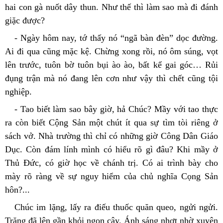
hai con gà nuốt dây thun. Như thế thì làm sao mà đi đánh 
giặc được?
- Ngày hôm nay, tớ thấy nó “ngã bàn đèn” dọc đường. 
Ai đi qua cũng mặc kệ. Chừng xong rồi, nó ôm súng, vọt 
lên trước, tuôn bờ tuôn bụi ào ào, bất kể gai góc… Rủi 
đụng trận mà nó đang lên cơn như vậy thì chết cũng tội 
nghiệp.
- Tao biết làm sao bây giờ, hả Chúc? Mầy với tao thực 
ra còn biết Cộng Sản một chút ít qua sự tìm tòi riêng ở 
sách vở. Nhà trường thì chỉ có những giờ Công Dân Giáo 
Dục. Còn đám lính mình có hiểu rõ gì đâu? Khi mầy ở 
Thủ Đức, có giờ học về chánh trị. Có ai trình bày cho 
mày rõ ràng về sự nguy hiểm của chủ nghĩa Cọng Sản 
hôn?...
Chúc im lặng, lấy ra điếu thuốc quăn queo, ngửi ngửi. 
Trăng đã lên gần khỏi ngọn cây. Ánh sáng nhợt nhờ xuyên 