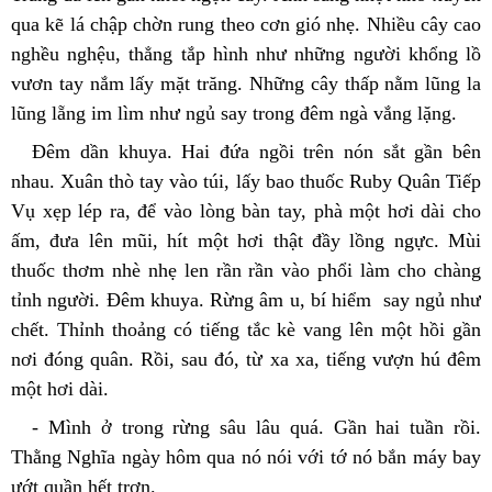
qua kẽ lá chập chờn rung theo cơn gió nhẹ. Nhiều cây cao 
nghều nghệu, thẳng tắp hình như những người khổng lồ 
vươn tay nắm lấy mặt trăng. Những cây thấp nằm lũng la 
lũng lẵng im lìm như ngủ say trong đêm ngà vắng lặng.
Đêm dần khuya. Hai đứa ngồi trên nón sắt gần bên 
nhau. Xuân thò tay vào túi, lấy bao thuốc Ruby Quân Tiếp 
Vụ xẹp lép ra, để vào lòng bàn tay, phà một hơi dài cho 
ấm, đưa lên mũi, hít một hơi thật đầy lồng ngực. Mùi 
thuốc thơm nhè nhẹ len rần rần vào phổi làm cho chàng 
tỉnh người. Đêm khuya. Rừng âm u, bí hiểm  say ngủ như 
chết. Thỉnh thoảng có tiếng tắc kè vang lên một hồi gần 
nơi đóng quân. Rồi, sau đó, từ xa xa, tiếng vượn hú đêm 
một hơi dài.
- Mình ở trong rừng sâu lâu quá. Gần hai tuần rồi. 
Thằng Nghĩa ngày hôm qua nó nói với tớ nó bắn máy bay 
ướt quần hết trơn.