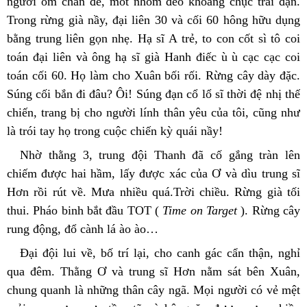
người ôm chân đế, môt nhóm đeo khoảng chục trái đạn. 
Trong rừng già nầy, đại liên 30 và cối 60 hông hữu dụng 
bằng trung liên gọn nhẹ. Hạ sĩ A trẻ, to con cốt sì tô coi 
toán đại liên và ông hạ sĩ già Hanh điếc ù ù cạc cạc coi 
toán cối 60. Họ làm cho Xuân bối rối. Rừng cây dày đặc. 
Súng cối bắn đi đâu? Ôi! Súng đạn cổ lổ sĩ thời đệ nhị thế 
chiến, trang bị cho người lính thân yêu của tôi, cũng như 
là trói tay họ trong cuộc chiến kỳ quái nầy!
Nhờ thằng 3, trung đội Thanh đã cố gắng tràn lên 
chiếm được hai hầm, lấy được xác của Ơ và dìu trung sĩ 
Hơn rồi rút về. Mưa nhiều quá.Trời chiều. Rừng già tối 
thui. Pháo binh bắt đầu TOT (
 Time on Target 
). Rừng cây 
rung động, đổ cành lá ào ào…
Đại đội lui về, bố trí lại, cho canh gác cẩn thận, nghỉ 
qua đêm. Thằng Ơ và trung sĩ Hơn nằm sát bên Xuân, 
chung quanh là những thân cây ngã. Mọi người có vẻ mệt 