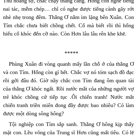
Thú hoảng sợ, chắc chạy thẳng cẳng. Hông còn nghe tiếng 
nai tác, mễm chép… chỉ có nghe được tiếng cành gãy rớt 
nhè nhẹ trong đêm. Thằng Ơ nằm im lặng bên Xuân. Con 
Tím chắc chưa biết chồng chết. Cổ mà biết rồi thì hổng 
hiểu cổ khóc đến cỡ nào. Còn Hơn lâu lâu rên khe khẽ.
*****
Phùng Xuân đi vòng quanh mấy lần chỗ ở của thằng Ơ 
và con Tím. Hổng còn gì hết. Chắc vợ nó tóm sạch đồ đạc 
rồi gởi đâu đó. Giờ nầy chắc con Tím đang ôm quan tài 
của thằng Ơ khóc ngất. Rồi nước mắt của những người vợ 
trẻ khóc chồng cứ tiếp tục .Ôi chiến tranh! Nước mắt 
chiến tranh triền miên đong đầy được bao nhiêu? Có làm 
được một dòng sông hông?
Tội nghiệp con Tím sắp sanh. Thằng Ơ hông kịp thấy 
mặt con. Lều võng của Trung sĩ Hơn cũng mất tiêu. Có lẽ 