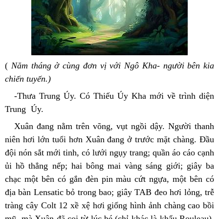
( 
Năm tháng ở cùng đơn vị với Ngô Kha- người bên kia 
chiến tuyến.)
-Thưa Trung Úy. Có Thiếu Úy Kha mới về trình diện 
Trung  Úy.
Xuân đang nằm trên võng, vụt ngồi dậy. Người thanh 
niên hơi lớn tuổi hơn Xuân đang ở trước mặt chàng. Đầu 
đội nón sắt mới tinh, có lưới ngụy trang; quần áo cáo cạnh 
ủi hồ thẳng nếp; hai bông mai vàng sáng giới; giây ba 
chạc một bên có gắn đèn pin màu cứt ngựa, một bên có 
địa bàn Lensatic bỏ trong bao; giây TAB đeo hơi lỏng, trễ 
tràng cây Colt 12 xề xệ hơi giống hình ảnh chàng cao bồi 
mỹ  mà Xuân đã coi từ lúc bé (chỉ khác là khẩu Rouleau), 