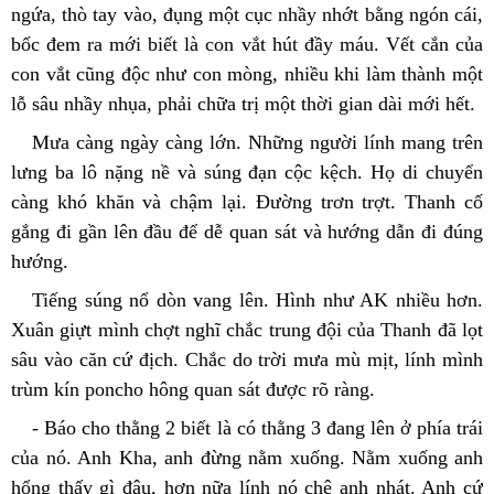
ngứa, thò tay vào, đụng một cục nhầy nhớt bằng ngón cái, 
bốc đem ra mới biết là con vắt hút đầy máu. Vết cắn của 
con vắt cũng độc như con mòng, nhiều khi làm thành một 
lỗ sâu nhầy nhụa, phải chữa trị một thời gian dài mới hết.
Mưa càng ngày càng lớn. Những người lính mang trên 
lưng ba lô nặng nề và súng đạn cộc kệch. Họ di chuyển 
càng khó khăn và chậm lại. Đường trơn trợt. Thanh cố 
gắng đi gần lên đầu để dễ quan sát và hướng dẫn đi đúng 
hướng.
Tiếng súng nổ dòn vang lên. Hình như AK nhiều hơn. 
Xuân giựt mình chợt nghĩ chắc trung đội của Thanh đã lọt 
sâu vào căn cứ địch. Chắc do trời mưa mù mịt, lính mình 
trùm kín poncho hông quan sát được rõ ràng.
- Báo cho thằng 2 biết là có thằng 3 đang lên ở phía trái 
của nó. Anh Kha, anh đừng nằm xuống. Nằm xuống anh 
hổng thấy gì đâu, hơn nữa lính nó chê anh nhát. Anh cứ 