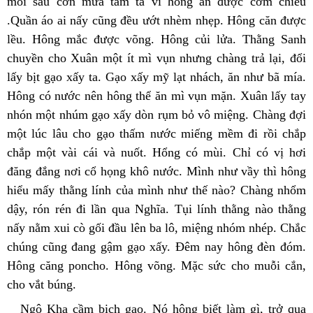
mỏi sau cơn mưa tầm tã vì hông ăn được cơm chiều 
.Quần áo ai nấy cũng đều ướt nhèm nhẹp. Hông căn được 
lều. Hông mắc được võng. Hông củi lửa. Thằng Sanh 
chuyền cho Xuân một ít mì vụn nhưng chàng trả lại, đổi 
lấy bịt gạo xấy ta. Gạo xấy mỹ lạt nhách, ăn như bã mía. 
Hông có nước nên hông thể ăn mì vụn mặn. Xuân lấy tay 
nhón một nhúm gạo xấy dòn rụm bỏ vô miệng. Chàng đợi 
một lúc lâu cho gạo thấm nước miếng mềm đi rồi chắp 
chắp một vài cái và nuốt. Hổng có mùi. Chỉ có vị hơi 
đăng đắng nơi cổ họng khô nước. Mình như vầy thì hông 
hiểu mấy thằng lính của mình như thế nào? Chàng nhổm 
dậy, rón rén đi lần qua Nghĩa. Tụi lính thằng nào thằng 
nấy nằm xui cò gối đầu lên ba lô, miệng nhóm nhép. Chắc 
chúng cũng đang gậm gạo xấy. Đêm nay hông đèn đóm. 
Hông căng poncho. Hông võng. Mặc sức cho muỗi cắn, 
cho vắt búng.
Ngô Kha cầm bịch gạo. Nó hông biết làm gì, trở qua 