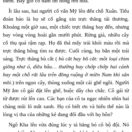
thêm. Bây giờ cổ nằm im hổng rên nữa.
Ít lâu sau, hai người cố vấn Mỹ lên đến chỗ Xuân. Tiểu 
đoàn báo là họ sẽ cố gắng xin trực thăng tải thương. 
Khoảng một giờ sau, một chiếc trực thăng bay đến, nhưng 
bay vòng vòng hoài gần mười phút. Rừng già, nhiều cây 
cổ thụ quá rậm rạp. Họ đã thả mấy trái khói màu rồi mà 
trực thăng hông tìm ra được. Cuối cùng, họ bắn một trái 
sáng. Trực thăng bù cắt (
 bù cắt hay bồ cắt: môt loại chim 
giống như ó, diều
hâu… thường hay chớp chớp hai cánh 
bay một chỗ rất lâu trên đồng ruộng ở miền Nam khi săn 
mồi.
) trên ngọn cây, thòng xuống một cái ghế ngồi. Người 
Mỹ ẳm cô gái đặt lên ghế, buộc dây cho chắc. Cô gái từ 
từ được rút lên cao. Các bạn của cô ta ngạc nhiên nhìn hai 
chàng mũi lõ mắt xanh. Họ có biết ơn và hiểu thế nào là 
lòng vị tha của những kẻ đang đối đầu với họ hôn?
Ngô Kha lên vừa đúng lúc y tá băng bó cô bộ đội. Nó 