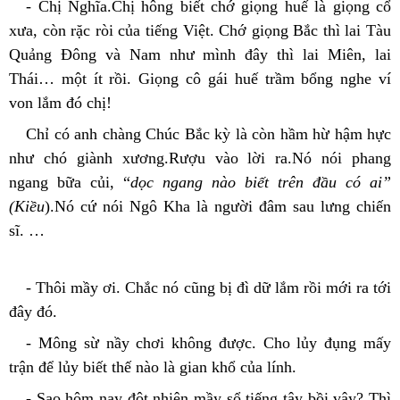
- Chị Nghĩa.Chị hông biết chớ giọng huế là giọng cổ 
xưa, còn rặc ròi của tiếng Việt. Chớ giọng Bắc thì lai Tàu 
Quảng Đông và Nam như mình đây thì lai Miên, lai 
Thái… một ít rồi. Giọng cô gái huế trầm bổng nghe ví 
von lắm đó chị!
Chỉ có anh chàng Chúc Bắc kỳ là còn hầm hừ hậm hực 
như chó giành xương.Rượu vào lời ra.Nó nói phang 
ngang bữa củi, “
dọc ngang nào biết trên đầu có ai” 
(Kiều
).Nó cứ nói Ngô Kha là người đâm sau lưng chiến 
sĩ. …
- Thôi mầy ơi. Chắc nó cũng bị đì dữ lắm rồi mới ra tới 
đây đó.
- Mông sừ nầy chơi không được. Cho lủy đụng mấy 
trận để lủy biết thế nào là gian khổ của lính.
- Sao hôm nay đột nhiên mầy sổ tiếng tây bồi vậy? Thì 