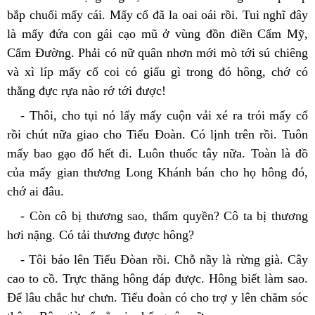
bắp chuối mấy cái. Mấy cổ đã la oai oái rồi. Tui nghĩ đây 
là mấy đứa con gái cạo mũ ở vùng đồn điền Cẩm Mỹ, 
Cẩm Đường. Phải có nữ quân nhơn mới mò tới sú chiêng 
và xì líp mấy cổ coi có giấu gì trong đó hông, chớ có 
thằng đực rựa nào rớ tới được!
- Thôi, cho tụi nó lấy mấy cuộn vải xé ra trói mấy cổ 
rồi chút nữa giao cho Tiểu Đoàn. Có lịnh trên rồi. Tuôn 
mấy bao gạo đổ hết đi. Luôn thuốc tây nữa. Toàn là đồ 
của mấy gian thương Long Khánh bán cho họ hông đó, 
chớ ai đâu.
- Còn cô bị thương sao, thẩm quyền? Cô ta bị thương 
hơi nặng. Có tải thương được hông?
- Tôi báo lên Tiểu Đòan rồi. Chỗ nầy là rừng già. Cây 
cao to cồ. Trực thăng hông đáp được. Hông biết làm sao. 
Để lâu chắc hư chưn. Tiểu đoàn có cho trợ y lên chăm sóc 