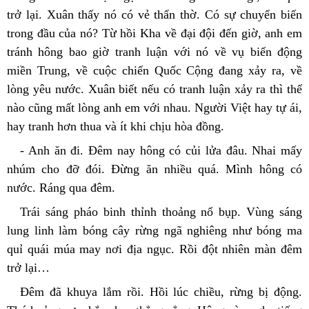
trở lại. Xuân thấy nó có vẻ thẩn thờ. Có sự chuyển biến 
trong đầu của nó? Từ hồi Kha về đại đội đến giờ, anh em 
tránh hông bao giờ tranh luận với nó về vụ biến động 
miền Trung, về cuộc chiến Quốc Cộng đang xảy ra, về 
lòng yêu nước. Xuân biết nếu có tranh luận xảy ra thì thế 
nào cũng mất lòng anh em với nhau. Người Việt hay tự ái, 
hay tranh hơn thua và ít khi chịu hòa đồng.
- Anh ăn đi. Đêm nay hông có củi lửa đâu. Nhai mấy 
nhúm cho đỡ đói. Đừng ăn nhiều quá. Mình hông có 
nước. Ráng qua đêm.
Trái sáng pháo binh thỉnh thoảng nổ bụp. Vùng sáng 
lung linh làm bóng cây rừng ngã nghiêng như bóng ma 
quỉ quái múa may nơi địa ngục. Rồi đột nhiên màn đêm 
trở lại…
Đêm đã khuya lắm rồi. Hồi lúc chiều, rừng bị động. 