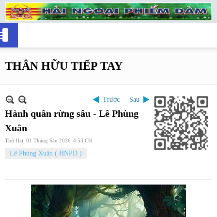
THÂN HỮU TIẾP TAY
Trước
Sau
Hành quân rừng sâu - Lê Phùng
Xuân
Thứ Hai, 01 Tháng Sáu 2026
4:53 CH
Lê Phùng Xuân ( HNPD )