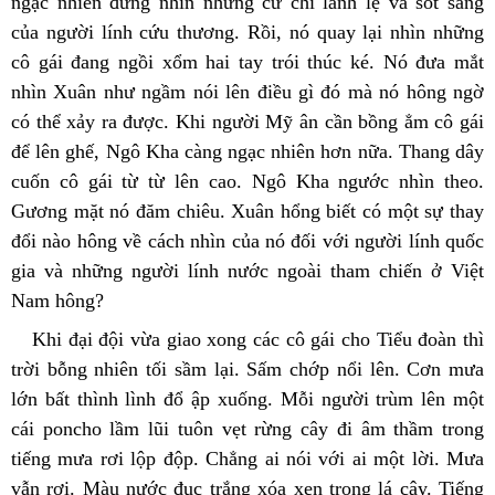
ngạc nhiên đứng nhìn những cử chỉ lanh lẹ và sốt sắng 
của người lính cứu thương. Rồi, nó quay lại nhìn những 
cô gái đang ngồi xổm hai tay trói thúc ké. Nó đưa mắt 
nhìn Xuân như ngầm nói lên điều gì đó mà nó hông ngờ 
có thể xảy ra được. Khi người Mỹ ân cần bồng ẳm cô gái 
để lên ghế, Ngô Kha càng ngạc nhiên hơn nữa. Thang dây 
cuốn cô gái từ từ lên cao. Ngô Kha ngước nhìn theo. 
Gương mặt nó đăm chiêu. Xuân hổng biết có một sự thay 
đổi nào hông về cách nhìn của nó đối với người lính quốc 
gia và những người lính nước ngoài tham chiến ở Việt 
Nam hông?
Khi đại đội vừa giao xong các cô gái cho Tiểu đoàn thì 
trời bỗng nhiên tối sầm lại. Sấm chớp nổi lên. Cơn mưa 
lớn bất thình lình đổ ập xuống. Mỗi người trùm lên một 
cái poncho lầm lũi tuôn vẹt rừng cây đi âm thầm trong 
tiếng mưa rơi lộp độp. Chẳng ai nói với ai một lời. Mưa 
vẫn rơi. Màu nước đục trắng xóa xen trong lá cây. Tiếng 