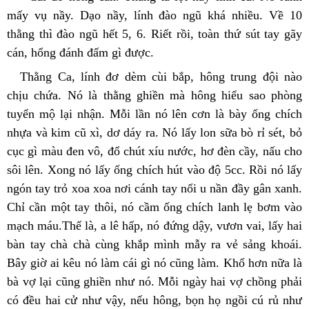
mấy vụ nầy. Dạo nầy, lính đào ngũ khá nhiều. Về 10 
thằng thì đào ngũ hết 5, 6. Riết rồi, toàn thứ sút tay gãy 
cán, hổng đánh đấm gì được.
Thằng Ca, lính đơ dèm cùi bắp, hông trung đội nào 
chịu chứa. Nó là thằng ghiền mà hông hiểu sao phòng 
tuyển mộ lại nhận. Mỗi lần nó lên cơn là bày ống chích 
nhựa và kim cũ xì, dơ dáy ra. Nó lấy lon sữa bò rỉ sét, bỏ 
cục gì màu đen vô, đổ chút xíu nước, hơ đèn cầy, nấu cho 
sôi lên. Xong nó lấy ống chích hút vào độ 5cc. Rồi nó lấy 
ngón tay trỏ xoa xoa nơi cánh tay nổi u nần đầy gân xanh. 
Chỉ cần một tay thôi, nó cầm ống chích lanh lẹ bơm vào 
mạch máu.Thế là, a lê hấp, nó đứng dậy, vươn vai, lấy hai 
bàn tay chà chà cùng khắp mình mẫy ra vẻ sảng khoái. 
Bây giờ ai kêu nó làm cái gì nó cũng làm. Khổ hơn nữa là 
bà vợ lại cũng ghiền như nó. Mỗi ngày hai vợ chồng phải 
có đều hai cử như vậy, nếu hông, bọn họ ngồi cú rủ như 