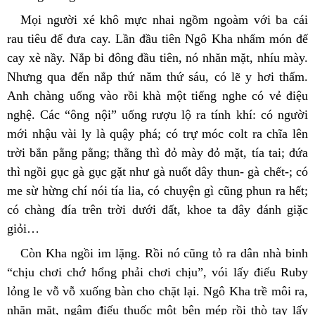
Mọi người xé khô mực nhai ngồm ngoàm với ba cái 
rau tiêu để đưa cay. Lần đầu tiên Ngô Kha nhẩm món đế 
cay xè nầy. Nắp bi đông đầu tiên, nó nhăn mặt, nhíu mày. 
Nhưng qua đến nắp thứ năm thứ sáu, có lẽ y hơi thấm. 
Anh chàng uống vào rồi khà một tiếng nghe có vẻ điệu 
nghệ. Các “ông nội” uống rượu lộ ra tính khí: có người 
mới nhậu vài ly là quậy phá; có trự móc colt ra chĩa lên 
trời bắn pằng pằng; thằng thì đỏ mày đỏ mặt, tía tai; đứa 
thì ngồi gục gà gục gặt như gà nuốt dây thun- gà chết-; có 
me sừ hừng chí nói tía lia, có chuyện gì cũng phun ra hết; 
có chàng đía trên trời dưới đất, khoe ta đây đánh giặc 
giỏi…
Còn Kha ngồi im lặng. Rồi nó cũng tỏ ra dân nhà binh 
“chịu chơi chớ hổng phải chơi chịu”, vói lấy điếu Ruby 
lỏng le vỗ vỗ xuống bàn cho chặt lại. Ngô Kha trề môi ra, 
nhăn mặt, ngậm điếu thuốc một bên mép rồi thò tay lấy 