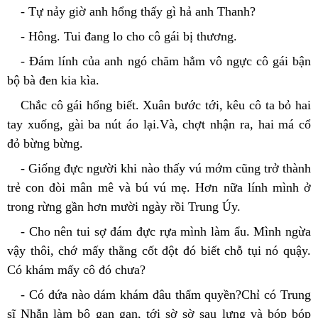
- Tự nảy giờ anh hổng thấy gì hả anh Thanh?
- Hông. Tui đang lo cho cô gái bị thương.
- Đám lính của anh ngó chăm hẳm vô ngực cô gái bận 
bộ bà đen kia kìa.
Chắc cô gái hổng biết. Xuân bước tới, kêu cô ta bỏ hai 
tay xuống, gài ba nút áo lại.Và, chợt nhận ra, hai má cổ 
đỏ bừng bừng.
- Giống đực người khi nào thấy vú mớm cũng trở thành 
trẻ con đòi mân mê và bú vú mẹ. Hơn nữa lính mình ở 
trong rừng gần hơn mười ngày rồi Trung Úy.
- Cho nên tui sợ đám đực rựa mình làm ẩu. Mình ngừa 
vậy thôi, chớ mấy thằng cốt đột đó biết chỗ tụi nó quậy. 
Có khám mấy cô đó chưa?
- Có đứa nào dám khám đâu thẩm quyền?Chỉ có Trung 
sĩ Nhẫn làm bộ gan gan, tới sờ sờ sau lưng và bóp bóp 