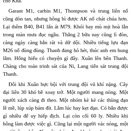
cho Kha.
Garant M1, carbin M1, Thompson và trung liên nổ 
cũng dòn tan, nhưng hông bì được AK nổ chát chúa hơn. 
Lại thêm B40, B41 lấn át M79. Khói bay mù mịt hoà lẫn 
trong màn mưa đục ngầu. Thằng 2 bữa nay cũng lì đòn, 
càng ngày càng bắn rát và dữ dội. Nhiều tiếng lựu đạn 
M26 nổ đùng đùng. Thanh đang hò hét, thúc anh em hung 
lắm. Hổng hiểu có chuyện gì đây. Xuân lên bên Thanh. 
Chàng cho toán trinh sát của Ni, Lang tiến sát trung đội 
Thanh.
Đôi khi Xuân bực bội với trung đội vũ khí nặng. Cây 
đại liên 30 khó bề xoay trở. Một người mang nòng. Một 
người xách càng đi theo. Một nhóm kè kè các thùng đạn 
lề mề, lúp xúp bám đít. Lắm lúc hay kẹt đạn. Có bắn được 
gì nhiều để uy hiếp địch. Lại còn cối 60 ly. Nhiều khi 
hông làm được việc gì. Cũng lại một người vác nòng, một 