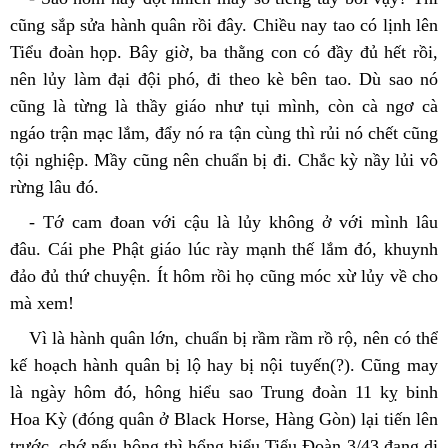
cũng sắp sửa hành quân rồi đây. Chiều nay tao có lịnh lên 
Tiểu đoàn họp. Bây giờ, ba thằng con có đầy đủ hết rồi, 
nên lủy làm đại đội phó, đi theo kè bên tao. Dù sao nó 
cũng là từng là thầy giáo như tụi mình, còn cà ngơ cà 
ngáo trận mạc lắm, đẩy nó ra tận cùng thì rủi nó chết cũng 
tội nghiệp. Mầy cũng nên chuẩn bị đi. Chắc kỳ nầy lủi vô 
rừng lâu đó.
- Tớ cam đoan với cậu là lủy không ở với mình lâu 
đâu. Cái phe Phật giáo lúc rày mạnh thế lắm đó, khuynh 
đảo đủ thứ chuyện. Ít hôm rồi họ cũng móc xừ lủy về cho 
mà xem!
Vì là hành quân lớn, chuẩn bị rầm rầm rồ rộ, nên có thể 
kế hoạch hành quân bị lộ hay bị nội tuyến(?). Cũng may 
là ngày hôm đó, hông hiểu sao Trung đoàn 11 kỵ binh 
Hoa Kỳ (đóng quân ở Black Horse, Hàng Gòn) lại tiến lên 
trước, chớ nếu hông thì hổng hiểu Tiểu Đoàn 3/43 đang di 