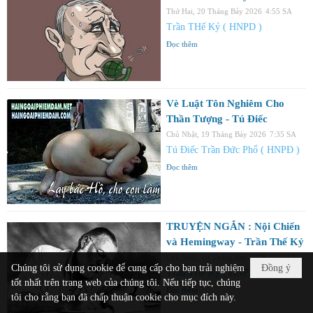
Thứ Hai, 20 Tháng Bảy 2026
4:55 SA
Trần THế Kỷ ( HNPD )
Đọc thêm
Vè Luật Tôn Nghiêm Cho
Thần Tượng - Tú Điếc
Chủ Nhật, 19 Tháng Bảy 2026
7:35 SA
Tú Điếc Trần Đức Phổ ( HNPĐ )
Đọc thêm
TRUYỆN NGẮN : Nội Chiến
và Hemingway - Trần Thế Kỷ
Chủ Nhật, 19 Tháng Bảy 2026
5:43 SA
Chúng tôi sử dụng cookie để cung cấp cho bạn trải nghiệm
Đồng ý
Trần THế Kỷ ( HNPD )
tốt nhất trên trang web của chúng tôi. Nếu tiếp tục, chúng
Đọc thêm
tôi cho rằng bạn đã chấp thuận cookie cho mục đích này.