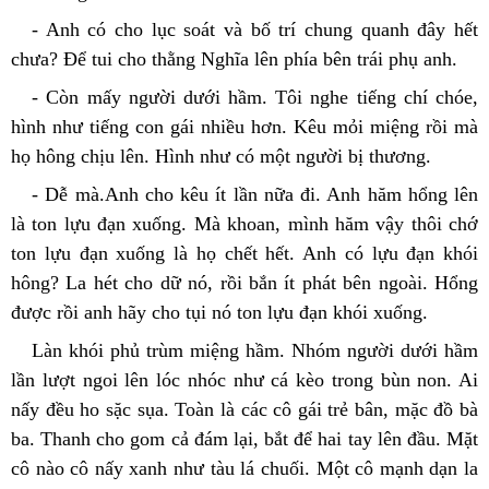
- Anh có cho lục soát và bố trí chung quanh đây hết 
chưa? Để tui cho thằng Nghĩa lên phía bên trái phụ anh.
- Còn mấy người dưới hầm. Tôi nghe tiếng chí chóe, 
hình như tiếng con gái nhiều hơn. Kêu mỏi miệng rồi mà 
họ hông chịu lên. Hình như có một người bị thương.
- Dễ mà.Anh cho kêu ít lần nữa đi. Anh hăm hổng lên 
là ton lựu đạn xuống. Mà khoan, mình hăm vậy thôi chớ 
ton lựu đạn xuống là họ chết hết. Anh có lựu đạn khói 
hông? La hét cho dữ nó, rồi bắn ít phát bên ngoài. Hổng 
được rồi anh hãy cho tụi nó ton lựu đạn khói xuống.
Làn khói phủ trùm miệng hầm. Nhóm người dưới hầm 
lần lượt ngoi lên lóc nhóc như cá kèo trong bùn non. Ai 
nấy đều ho sặc sụa. Toàn là các cô gái trẻ bân, mặc đồ bà 
ba. Thanh cho gom cả đám lại, bắt để hai tay lên đầu. Mặt 
cô nào cô nấy xanh như tàu lá chuối. Một cô mạnh dạn la 