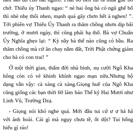
chớ. Thiếu úy Thanh ngạo: “ nè hai ông bà có ngủ ghế bố 
thì nhè nhẹ thôi nhen, mạnh quá gãy chơn hết à nghen! ”. 
Tới phiên vợ Thiếu Úy Thanh ra thăm chồng nhơn dịp bãi 
trường, ở mươi ngày, thì cũng phải hạ thổ. Bà vợ Chuẩn 
Úy Nghĩa ghẹo lại: “ Kỳ nầy bà thế nào cũng có bầu. Ra 
thăm chồng mà cứ ăn chay nằm đất, Trời Phật chứng giám 
cho bà có con trai! ”
Ở một thời gian, thấm đời nhà binh, nụ cười Ngô Kha 
hông còn có vẻ khinh khỉnh ngạo mạn nữa.Nhưng bộ 
dạng vẫn vậy: cà xàng cà xàng.Giọng huế của Ngô Kha 
cũng giống các bạn thời 60 làm báo Thế kỷ Hai Mươi như 
Linh Vũ, Trường Dzạ.
- Giọng nói khó nghe quá. Mới đầu tui cứ ư ư hả hả 
với ảnh hoài. Cái gì mà ngụy chưa tề, ốt dột? Tui hổng 
hiểu gì ráo!