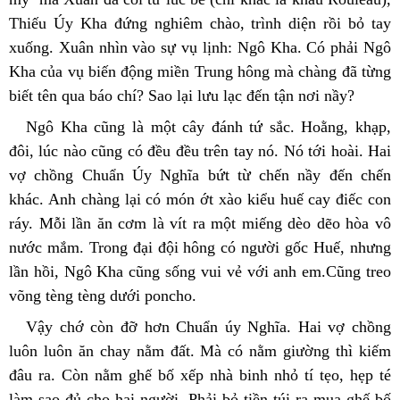
Thiếu Úy Kha đứng nghiêm chào, trình diện rồi bỏ tay 
xuống. Xuân nhìn vào sự vụ lịnh: Ngô Kha. Có phải Ngô 
Kha của vụ biến động miền Trung hông mà chàng đã từng 
biết tên qua báo chí? Sao lại lưu lạc đến tận nơi nầy?
Ngô Kha cũng là một cây đánh tứ sắc. Hoằng, khạp, 
đôi, lúc nào cũng có đều đều trên tay nó. Nó tới hoài. Hai 
vợ chồng Chuẩn Úy Nghĩa bứt từ chến nầy đến chến 
khác. Anh chàng lại có món ớt xào kiểu huế cay điếc con 
ráy. Mỗi lần ăn cơm là vít ra một miếng dèo dẽo hòa vô 
nước mắm. Trong đại đội hông có người gốc Huế, nhưng 
lần hồi, Ngô Kha cũng sống vui vẻ với anh em.Cũng treo 
võng tèng tèng dưới poncho.
Vậy chớ còn đỡ hơn Chuẩn úy Nghĩa. Hai vợ chồng 
luôn luôn ăn chay nằm đất. Mà có nằm giường thì kiếm 
đâu ra. Còn nằm ghế bố xếp nhà binh nhỏ tí tẹo, hẹp té 
làm sao đủ cho hai người. Phải bỏ tiền túi ra mua ghế bố 