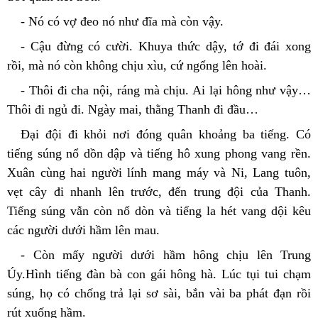
- Nó có vợ đeo nó như đĩa mà còn vậy.
- Cậu đừng có cười. Khuya thức dậy, tớ đi đái xong 
rồi, mà nó còn không chịu xìu, cứ ngổng lên hoài.
- Thôi đi cha nội, ráng mà chịu. Ai lại hông như vậy… 
Thôi đi ngủ đi. Ngày mai, thằng Thanh đi đầu…
Đại đội đi khỏi nơi đóng quân khoảng ba tiếng. Có 
tiếng súng nổ dồn dập và tiếng hô xung phong vang rền. 
Xuân cùng hai người lính mang máy và Ni, Lang tuôn, 
vẹt cây đi nhanh lên trước, đến trung đội của Thanh. 
Tiếng súng vẫn còn nổ dòn và tiếng la hét vang dội kêu 
các người dưới hầm lên mau.
- Còn mấy người dưới hầm hông chịu lên Trung 
Úy.Hình tiếng đàn bà con gái hông hà. Lúc tụi tui chạm 
súng, họ có chống trả lại sơ sài, bắn vài ba phát đạn rồi 
rút xuống hầm.