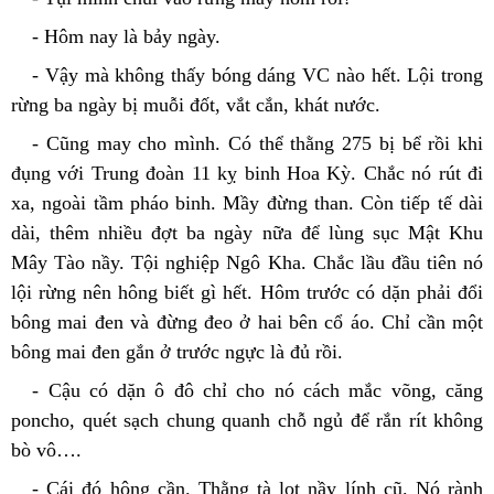
- Hôm nay là bảy ngày.
- Vậy mà không thấy bóng dáng VC nào hết. Lội trong 
rừng ba ngày bị muỗi đốt, vắt cắn, khát nước.
- Cũng may cho mình. Có thể thằng 275 bị bể rồi khi 
đụng với Trung đoàn 11 kỵ binh Hoa Kỳ. Chắc nó rút đi 
xa, ngoài tầm pháo binh. Mầy đừng than. Còn tiếp tế dài 
dài, thêm nhiều đợt ba ngày nữa để lùng sục Mật Khu 
Mây Tào nầy. Tội nghiệp Ngô Kha. Chắc lầu đầu tiên nó 
lội rừng nên hông biết gì hết. Hôm trước có dặn phải đổi 
bông mai đen và đừng đeo ở hai bên cổ áo. Chỉ cần một 
bông mai đen gắn ở trước ngực là đủ rồi.
- Cậu có dặn ô đô chỉ cho nó cách mắc võng, căng 
poncho, quét sạch chung quanh chỗ ngủ để rắn rít không 
bò vô….
- Cái đó hông cần. Thằng tà lọt nầy lính cũ. Nó rành 