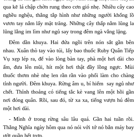
qua kẽ lá chập chờn rung theo cơn gió nhẹ. Nhiều cây cao 
nghều nghệu, thẳng tắp hình như những người khổng lồ 
vươn tay nắm lấy mặt trăng. Những cây thấp nằm lũng la 
lũng lẵng im lìm như ngủ say trong đêm ngà vắng lặng.
Đêm dần khuya. Hai đứa ngồi trên nón sắt gần bên 
nhau. Xuân thò tay vào túi, lấy bao thuốc Ruby Quân Tiếp 
Vụ xẹp lép ra, để vào lòng bàn tay, phà một hơi dài cho 
ấm, đưa lên mũi, hít một hơi thật đầy lồng ngực. Mùi 
thuốc thơm nhè nhẹ len rần rần vào phổi làm cho chàng 
tỉnh người. Đêm khuya. Rừng âm u, bí hiểm  say ngủ như 
chết. Thỉnh thoảng có tiếng tắc kè vang lên một hồi gần 
nơi đóng quân. Rồi, sau đó, từ xa xa, tiếng vượn hú đêm 
một hơi dài.
- Mình ở trong rừng sâu lâu quá. Gần hai tuần rồi. 
Thằng Nghĩa ngày hôm qua nó nói với tớ nó bắn máy bay 
ướt quần hết trơn.