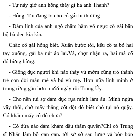
- Tự nảy giờ anh hổng thấy gì hả anh Thanh?
- Hông. Tui đang lo cho cô gái bị thương.
- Đám lính của anh ngó chăm hẳm vô ngực cô gái bận 
bộ bà đen kia kìa.
Chắc cô gái hổng biết. Xuân bước tới, kêu cô ta bỏ hai 
tay xuống, gài ba nút áo lại.Và, chợt nhận ra, hai má cổ 
đỏ bừng bừng.
- Giống đực người khi nào thấy vú mớm cũng trở thành 
trẻ con đòi mân mê và bú vú mẹ. Hơn nữa lính mình ở 
trong rừng gần hơn mười ngày rồi Trung Úy.
- Cho nên tui sợ đám đực rựa mình làm ẩu. Mình ngừa 
vậy thôi, chớ mấy thằng cốt đột đó biết chỗ tụi nó quậy. 
Có khám mấy cô đó chưa?
- Có đứa nào dám khám đâu thẩm quyền?Chỉ có Trung 
sĩ Nhẫn làm bộ gan gan, tới sờ sờ sau lưng và bóp bóp 