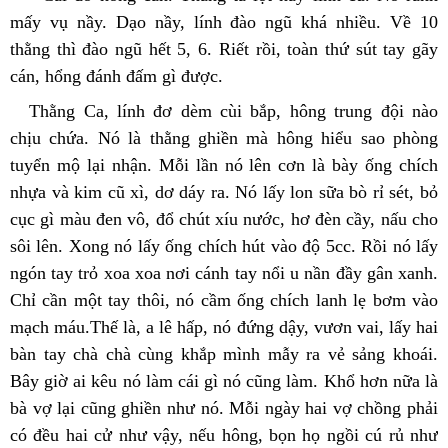
mấy vụ nầy. Dạo nầy, lính đào ngũ khá nhiều. Về 10 
thằng thì đào ngũ hết 5, 6. Riết rồi, toàn thứ sút tay gãy 
cán, hổng đánh đấm gì được.
Thằng Ca, lính đơ dèm cùi bắp, hông trung đội nào 
chịu chứa. Nó là thằng ghiền mà hông hiểu sao phòng 
tuyển mộ lại nhận. Mỗi lần nó lên cơn là bày ống chích 
nhựa và kim cũ xì, dơ dáy ra. Nó lấy lon sữa bò rỉ sét, bỏ 
cục gì màu đen vô, đổ chút xíu nước, hơ đèn cầy, nấu cho 
sôi lên. Xong nó lấy ống chích hút vào độ 5cc. Rồi nó lấy 
ngón tay trỏ xoa xoa nơi cánh tay nổi u nần đầy gân xanh. 
Chỉ cần một tay thôi, nó cầm ống chích lanh lẹ bơm vào 
mạch máu.Thế là, a lê hấp, nó đứng dậy, vươn vai, lấy hai 
bàn tay chà chà cùng khắp mình mẫy ra vẻ sảng khoái. 
Bây giờ ai kêu nó làm cái gì nó cũng làm. Khổ hơn nữa là 
bà vợ lại cũng ghiền như nó. Mỗi ngày hai vợ chồng phải 
có đều hai cử như vậy, nếu hông, bọn họ ngồi cú rủ như 