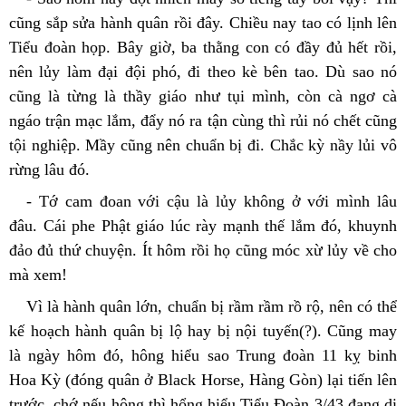
cũng sắp sửa hành quân rồi đây. Chiều nay tao có lịnh lên 
Tiểu đoàn họp. Bây giờ, ba thằng con có đầy đủ hết rồi, 
nên lủy làm đại đội phó, đi theo kè bên tao. Dù sao nó 
cũng là từng là thầy giáo như tụi mình, còn cà ngơ cà 
ngáo trận mạc lắm, đẩy nó ra tận cùng thì rủi nó chết cũng 
tội nghiệp. Mầy cũng nên chuẩn bị đi. Chắc kỳ nầy lủi vô 
rừng lâu đó.
- Tớ cam đoan với cậu là lủy không ở với mình lâu 
đâu. Cái phe Phật giáo lúc rày mạnh thế lắm đó, khuynh 
đảo đủ thứ chuyện. Ít hôm rồi họ cũng móc xừ lủy về cho 
mà xem!
Vì là hành quân lớn, chuẩn bị rầm rầm rồ rộ, nên có thể 
kế hoạch hành quân bị lộ hay bị nội tuyến(?). Cũng may 
là ngày hôm đó, hông hiểu sao Trung đoàn 11 kỵ binh 
Hoa Kỳ (đóng quân ở Black Horse, Hàng Gòn) lại tiến lên 
trước, chớ nếu hông thì hổng hiểu Tiểu Đoàn 3/43 đang di 