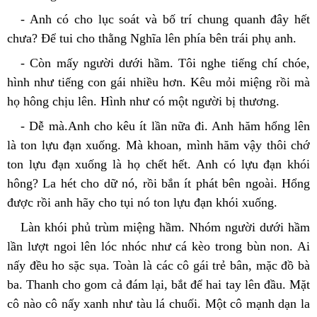
- Anh có cho lục soát và bố trí chung quanh đây hết 
chưa? Để tui cho thằng Nghĩa lên phía bên trái phụ anh.
- Còn mấy người dưới hầm. Tôi nghe tiếng chí chóe, 
hình như tiếng con gái nhiều hơn. Kêu mỏi miệng rồi mà 
họ hông chịu lên. Hình như có một người bị thương.
- Dễ mà.Anh cho kêu ít lần nữa đi. Anh hăm hổng lên 
là ton lựu đạn xuống. Mà khoan, mình hăm vậy thôi chớ 
ton lựu đạn xuống là họ chết hết. Anh có lựu đạn khói 
hông? La hét cho dữ nó, rồi bắn ít phát bên ngoài. Hổng 
được rồi anh hãy cho tụi nó ton lựu đạn khói xuống.
Làn khói phủ trùm miệng hầm. Nhóm người dưới hầm 
lần lượt ngoi lên lóc nhóc như cá kèo trong bùn non. Ai 
nấy đều ho sặc sụa. Toàn là các cô gái trẻ bân, mặc đồ bà 
ba. Thanh cho gom cả đám lại, bắt để hai tay lên đầu. Mặt 
cô nào cô nấy xanh như tàu lá chuối. Một cô mạnh dạn la 