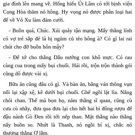
gia đình lên mang về. Hổng hiểu Út Lâm có tới bịnh viện 
Cọng Hòa thăm nó hông. Hy vọng nó được phân loại hai 
để về Vỏ Xu làm đám cưới.
- Buồn quá, Chúc. Xúi quảy tận mạng. Mấy thằng lính 
có vợ trẻ sắp đẻ là bị ngủm củ tẻo hông à? Có gì lai rai 
chút cho đỡ buồn hôn mậy?
- Để tớ cho thằng Dẫu nướng con khô mực. Có rau 
càng cua trong mấy bụi chuối. Hái rồi, trộn trộn thành gỏi 
cũng dô được vài xị.
Bữa ăn cũng đâu có gì. Và bàn ăn, bằng ván thông vụn 
nối lại xập xệ, kê dưới bụi chuối. Ghế ngồi lặt lìa. Nắng 
chói chan. Thế mà bọn họ, năm thằng sĩ quan, cũng cù 
cưa cù nhầy, đưa qua đưa lại cho hết hai bi đông rượu đế 
đậu nành Gò Đen rồi tới nếp than. Mặt thằng nào thằng 
nấy buồn so. Nhứt là Thanh, nó ngồi bí xị, chắc nó 
thương thằng Ơ lắm.