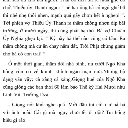
chớ. Thiếu úy Thanh ngạo: “ nè hai ông bà có ngủ ghế bố 
thì nhè nhẹ thôi nhen, mạnh quá gãy chơn hết à nghen! ”. 
Tới phiên vợ Thiếu Úy Thanh ra thăm chồng nhơn dịp bãi 
trường, ở mươi ngày, thì cũng phải hạ thổ. Bà vợ Chuẩn 
Úy Nghĩa ghẹo lại: “ Kỳ nầy bà thế nào cũng có bầu. Ra 
thăm chồng mà cứ ăn chay nằm đất, Trời Phật chứng giám 
cho bà có con trai! ”
Ở một thời gian, thấm đời nhà binh, nụ cười Ngô Kha 
hông còn có vẻ khinh khỉnh ngạo mạn nữa.Nhưng bộ 
dạng vẫn vậy: cà xàng cà xàng.Giọng huế của Ngô Kha 
cũng giống các bạn thời 60 làm báo Thế kỷ Hai Mươi như 
Linh Vũ, Trường Dzạ.
- Giọng nói khó nghe quá. Mới đầu tui cứ ư ư hả hả 
với ảnh hoài. Cái gì mà ngụy chưa tề, ốt dột? Tui hổng 
hiểu gì ráo!