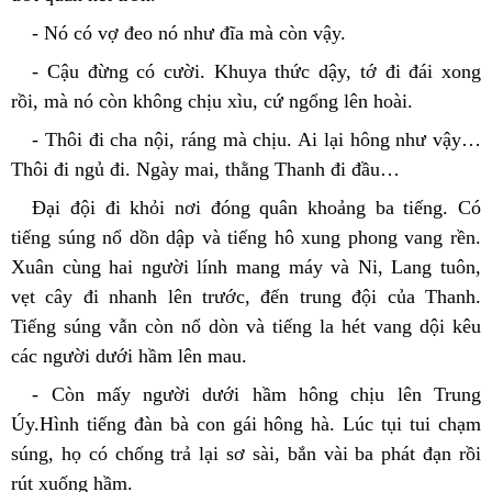
- Nó có vợ đeo nó như đĩa mà còn vậy.
- Cậu đừng có cười. Khuya thức dậy, tớ đi đái xong 
rồi, mà nó còn không chịu xìu, cứ ngổng lên hoài.
- Thôi đi cha nội, ráng mà chịu. Ai lại hông như vậy… 
Thôi đi ngủ đi. Ngày mai, thằng Thanh đi đầu…
Đại đội đi khỏi nơi đóng quân khoảng ba tiếng. Có 
tiếng súng nổ dồn dập và tiếng hô xung phong vang rền. 
Xuân cùng hai người lính mang máy và Ni, Lang tuôn, 
vẹt cây đi nhanh lên trước, đến trung đội của Thanh. 
Tiếng súng vẫn còn nổ dòn và tiếng la hét vang dội kêu 
các người dưới hầm lên mau.
- Còn mấy người dưới hầm hông chịu lên Trung 
Úy.Hình tiếng đàn bà con gái hông hà. Lúc tụi tui chạm 
súng, họ có chống trả lại sơ sài, bắn vài ba phát đạn rồi 
rút xuống hầm.