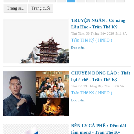
Trang sau
Trang cuối
TRUYỆN NGẮN : Cô nàng
Lầu Hạc - Trần Thế Kỷ
Thứ Năm, 30 Tháng Bảy 2026
5:11 SA
Trần THế Kỷ ( HNPD )
Đọc thêm
CHUYỆN ĐÔNG LÀO : Thất
bại ê chề - Trần Thế Kỷ
Thứ Tư, 29 Tháng Bảy 2026
6:06 SA
Trần THế Kỷ ( HNPD )
Đọc thêm
BÊN LY CÀ PHÊ : Đêm dài
lắm mộng - Trần Thế Kỷ