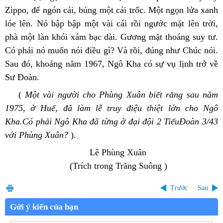
Zippo, để ngón cái, búng một cái trốc. Một ngọn lửa xanh 
lóe lên. Nó bập bập một vài cái rồi ngước mặt lên trời, 
phà một làn khói xám bạc dài. Gương mặt thoáng suy tư. 
Có phải nó muốn nói điều gì? Và rồi, đúng như Chúc nói. 
Sau đó, khoảng năm 1967, Ngô Kha có sự vụ lịnh trở về 
Sư Đoàn.
 (
 Một vài người cho Phùng Xuân biết rằng sau năm 
1975, ở Huế, đã làm lễ truy điệu thiệt lớn cho Ngô 
Kha.Có phải Ngô Kha đã từng ở đại đội 2 TiểuĐoàn 3/43 
với Phùng Xuân? 
).
                                  Lê Phùng Xuân 
                          (Trích trong Trăng Suông )
Trước
Sau
Gửi ý kiến của bạn