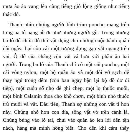
mưa ào ào vang lên cùng tiếng gió lộng giống như tiếng 
thác đổ.
Thanh nhìn những người lính trùm poncho mang trên 
lưng ba lô nặng nề đi như những người gù. Trong những 
ba lô đó chứa đủ thứ vật dụng cho những cuộc hành quân 
dài ngày. Lại còn cái ruột tượng đựng gạo vắt ngang trên 
vai. Ô đô của chàng còn vất vả hơn với phần ăn hai 
người. Trong ba lô của Thanh chỉ có một cái poncho, một 
cái võng nylon, một bộ quần áo và một đôi vớ sạch để 
thay ngủ trong đêm (còn ban ngày bận lại bộ đồ dơ đi 
tiếp), một cuốn sổ nhỏ để ghi chép, một lọ thuốc muối, 
một bình Calamin thoa cho khô chơn, một bình nhỏ thuốc 
trừ muỗi và vắt. Đầu tiên, Thanh sợ những con vắt tí hon 
nầy. Chúng nhỏ hơn con đỉa, sống vật vờ trên cành lá. 
Chúng búng vào lỗ tai, chui vào quần áo len lỏi đến tận 
nách, háng mà mình hông biết. Cho đến khi cảm thấy 