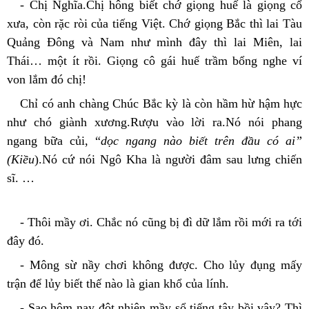
- Chị Nghĩa.Chị hông biết chớ giọng huế là giọng cổ 
xưa, còn rặc ròi của tiếng Việt. Chớ giọng Bắc thì lai Tàu 
Quảng Đông và Nam như mình đây thì lai Miên, lai 
Thái… một ít rồi. Giọng cô gái huế trầm bổng nghe ví 
von lắm đó chị!
Chỉ có anh chàng Chúc Bắc kỳ là còn hầm hừ hậm hực 
như chó giành xương.Rượu vào lời ra.Nó nói phang 
ngang bữa củi, “
dọc ngang nào biết trên đầu có ai” 
(Kiều
).Nó cứ nói Ngô Kha là người đâm sau lưng chiến 
sĩ. …
- Thôi mầy ơi. Chắc nó cũng bị đì dữ lắm rồi mới ra tới 
đây đó.
- Mông sừ nầy chơi không được. Cho lủy đụng mấy 
trận để lủy biết thế nào là gian khổ của lính.
- Sao hôm nay đột nhiên mầy sổ tiếng tây bồi vậy? Thì 