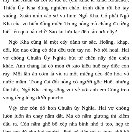
Thiếu Úy Kha đứng nghiêm chào, trình diện rồi bỏ tay 
xuống. Xuân nhìn vào sự vụ lịnh: Ngô Kha. Có phải Ngô 
Kha của vụ biến động miền Trung hông mà chàng đã từng 
biết tên qua báo chí? Sao lại lưu lạc đến tận nơi nầy?
Ngô Kha cũng là một cây đánh tứ sắc. Hoằng, khạp, 
đôi, lúc nào cũng có đều đều trên tay nó. Nó tới hoài. Hai 
vợ chồng Chuẩn Úy Nghĩa bứt từ chến nầy đến chến 
khác. Anh chàng lại có món ớt xào kiểu huế cay điếc con 
ráy. Mỗi lần ăn cơm là vít ra một miếng dèo dẽo hòa vô 
nước mắm. Trong đại đội hông có người gốc Huế, nhưng 
lần hồi, Ngô Kha cũng sống vui vẻ với anh em.Cũng treo 
võng tèng tèng dưới poncho.
Vậy chớ còn đỡ hơn Chuẩn úy Nghĩa. Hai vợ chồng 
luôn luôn ăn chay nằm đất. Mà có nằm giường thì kiếm 
đâu ra. Còn nằm ghế bố xếp nhà binh nhỏ tí tẹo, hẹp té 
làm sao đủ cho hai người. Phải bỏ tiền túi ra mua ghế bố 