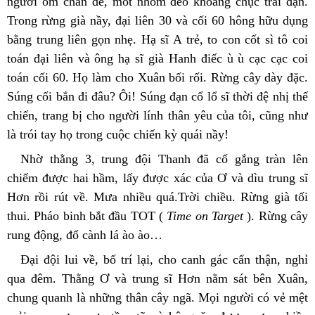
người ôm chân đế, môt nhóm đeo khoảng chục trái đạn. 
Trong rừng già nầy, đại liên 30 và cối 60 hông hữu dụng 
bằng trung liên gọn nhẹ. Hạ sĩ A trẻ, to con cốt sì tô coi 
toán đại liên và ông hạ sĩ già Hanh điếc ù ù cạc cạc coi 
toán cối 60. Họ làm cho Xuân bối rối. Rừng cây dày đặc. 
Súng cối bắn đi đâu? Ôi! Súng đạn cổ lổ sĩ thời đệ nhị thế 
chiến, trang bị cho người lính thân yêu của tôi, cũng như 
là trói tay họ trong cuộc chiến kỳ quái nầy!
Nhờ thằng 3, trung đội Thanh đã cố gắng tràn lên 
chiếm được hai hầm, lấy được xác của Ơ và dìu trung sĩ 
Hơn rồi rút về. Mưa nhiều quá.Trời chiều. Rừng già tối 
thui. Pháo binh bắt đầu TOT (
 Time on Target 
). Rừng cây 
rung động, đổ cành lá ào ào…
Đại đội lui về, bố trí lại, cho canh gác cẩn thận, nghỉ 
qua đêm. Thằng Ơ và trung sĩ Hơn nằm sát bên Xuân, 
chung quanh là những thân cây ngã. Mọi người có vẻ mệt 