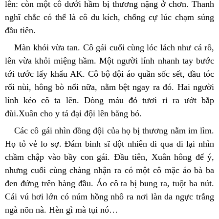
lên: còn một cô dưới hầm bị thương nặng ở chơn. Thanh 
nghĩ chắc có thể là cô du kích, chống cự lúc chạm súng 
đầu tiên.
Màn khói vừa tan. Cô gái cuối cùng lóc lách như cá rô, 
lên vừa khỏi miệng hầm. Một người lính nhanh tay bước 
tới tước lấy khẩu AK. Cô bộ đội áo quần sốc sết, đầu tóc 
rối nùi, hông bò nổi nữa, nằm bệt ngay ra đó. Hai người 
lính kéo cô ta lên. Dòng máu đỏ tươi rỉ ra ướt bắp 
đùi.Xuân cho y tá đại đội lên băng bó.
Các cô gái nhìn đồng đội của họ bị thương nằm im lìm. 
Họ tỏ vẻ lo sợ. Đám binh sĩ đột nhiên đi qua đi lại nhìn 
chầm chập vào bầy con gái. Đầu tiên, Xuân hông để ý, 
nhưng cuối cùng chàng nhận ra có một cô mặc áo bà ba 
đen đứng trên hàng đầu. Áo cô ta bị bung ra, tuột ba nút. 
Cái vú hơi lớn có núm hồng nhô ra nơi làn da ngực trắng 
ngà nõn nà. Hèn gì mà tụi nó…