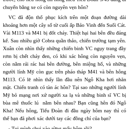
chuyển bằng xe có còn nguyên vẹn hôn?
VC đã độn thổ phục kích trên một đoạn đường dài 
khoảng hơn một cây số từ cuối ấp Bảo Vinh đến Suối Cát. 
Vài M113 và M41 bị đốt cháy. Thiệt hại hai bên đều đáng 
kể. Sau nhiều giờ Cobra quần thảo, chiến trường tạm yên. 
Xuân còn nhìn thấy những chiến binh VC ngụy trang đầy 
rơm bị chết cháy đen, có khi xác hông còn nguyên vẹn, 
còn nằm rải rác hai bên đường, bên miệng hố, và những 
người lính Mỹ còn gục trên pháo tháp M41 và bên hông 
M113. Có lẽ nhìn thấy lần đầu nên Ngô Kha hơi nhăn 
mặt. Chiến tranh có tàn ác hôn? Tại sao những người lính 
Mỹ bỏ mạng nơi xứ người xa lạ và những binh sĩ VC bị 
bùa mê thuốc lú  nằm bên nhau? Bạn cũng hên đó Ngô 
Kha! Nếu hông, Tiểu Đoàn đi đầu ngày hôm nay thì có 
thể bạn đã phơi xác dưới tay các đồng chí của bạn?
- Tụi mình chui vào rừng mấy hôm rồi?