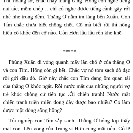
Thú hoảng sợ, chắc chạy thẳng cẳng. Hông còn nghe tiếng 
nai tác, mễm chép… chỉ có nghe được tiếng cành gãy rớt 
nhè nhẹ trong đêm. Thằng Ơ nằm im lặng bên Xuân. Con 
Tím chắc chưa biết chồng chết. Cổ mà biết rồi thì hổng 
hiểu cổ khóc đến cỡ nào. Còn Hơn lâu lâu rên khe khẽ.
*****
Phùng Xuân đi vòng quanh mấy lần chỗ ở của thằng Ơ 
và con Tím. Hổng còn gì hết. Chắc vợ nó tóm sạch đồ đạc 
rồi gởi đâu đó. Giờ nầy chắc con Tím đang ôm quan tài 
của thằng Ơ khóc ngất. Rồi nước mắt của những người vợ 
trẻ khóc chồng cứ tiếp tục .Ôi chiến tranh! Nước mắt 
chiến tranh triền miên đong đầy được bao nhiêu? Có làm 
được một dòng sông hông?
Tội nghiệp con Tím sắp sanh. Thằng Ơ hông kịp thấy 
mặt con. Lều võng của Trung sĩ Hơn cũng mất tiêu. Có lẽ 