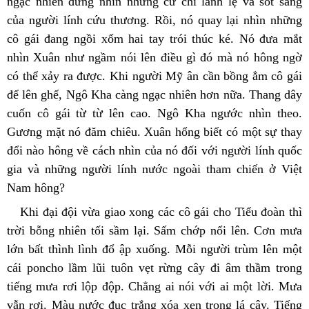
ngạc nhiên đứng nhìn những cử chỉ lanh lẹ và sốt sắng 
của người lính cứu thương. Rồi, nó quay lại nhìn những 
cô gái đang ngồi xổm hai tay trói thúc ké. Nó đưa mắt 
nhìn Xuân như ngầm nói lên điều gì đó mà nó hông ngờ 
có thể xảy ra được. Khi người Mỹ ân cần bồng ẳm cô gái 
để lên ghế, Ngô Kha càng ngạc nhiên hơn nữa. Thang dây 
cuốn cô gái từ từ lên cao. Ngô Kha ngước nhìn theo. 
Gương mặt nó đăm chiêu. Xuân hổng biết có một sự thay 
đổi nào hông về cách nhìn của nó đối với người lính quốc 
gia và những người lính nước ngoài tham chiến ở Việt 
Nam hông?
Khi đại đội vừa giao xong các cô gái cho Tiểu đoàn thì 
trời bỗng nhiên tối sầm lại. Sấm chớp nổi lên. Cơn mưa 
lớn bất thình lình đổ ập xuống. Mỗi người trùm lên một 
cái poncho lầm lũi tuôn vẹt rừng cây đi âm thầm trong 
tiếng mưa rơi lộp độp. Chẳng ai nói với ai một lời. Mưa 
vẫn rơi. Màu nước đục trắng xóa xen trong lá cây. Tiếng 