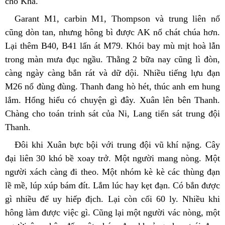
cho Kha.
Garant M1, carbin M1, Thompson và trung liên nổ 
cũng dòn tan, nhưng hông bì được AK nổ chát chúa hơn. 
Lại thêm B40, B41 lấn át M79. Khói bay mù mịt hoà lẫn 
trong màn mưa đục ngầu. Thằng 2 bữa nay cũng lì đòn, 
càng ngày càng bắn rát và dữ dội. Nhiều tiếng lựu đạn 
M26 nổ đùng đùng. Thanh đang hò hét, thúc anh em hung 
lắm. Hổng hiểu có chuyện gì đây. Xuân lên bên Thanh. 
Chàng cho toán trinh sát của Ni, Lang tiến sát trung đội 
Thanh.
Đôi khi Xuân bực bội với trung đội vũ khí nặng. Cây 
đại liên 30 khó bề xoay trở. Một người mang nòng. Một 
người xách càng đi theo. Một nhóm kè kè các thùng đạn 
lề mề, lúp xúp bám đít. Lắm lúc hay kẹt đạn. Có bắn được 
gì nhiều để uy hiếp địch. Lại còn cối 60 ly. Nhiều khi 
hông làm được việc gì. Cũng lại một người vác nòng, một 