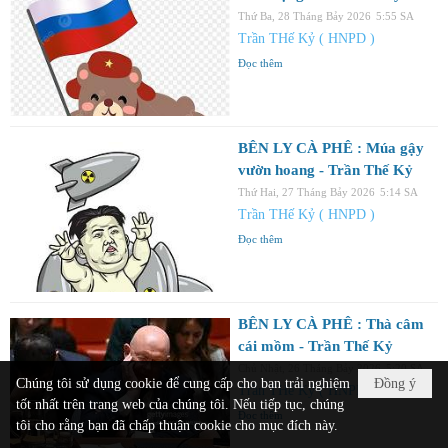
Thứ Ba, 28 Tháng Bảy 2026
5:55 SA
Trần THế Kỷ ( HNPD )
Đọc thêm
BÊN LY CÀ PHÊ : Múa gậy
vườn hoang - Trần Thế Kỷ
Thứ Hai, 27 Tháng Bảy 2026
5:14 SA
Trần THế Kỷ ( HNPD )
Đọc thêm
BÊN LY CÀ PHÊ : Thà câm
cái mồm - Trần Thế Kỷ
Chủ Nhật, 26 Tháng Bảy 2026
5:20 SA
Chúng tôi sử dụng cookie để cung cấp cho bạn trải nghiệm
Đồng ý
Trần THế Kỷ ( HNPD )
tốt nhất trên trang web của chúng tôi. Nếu tiếp tục, chúng
Đọc thêm
tôi cho rằng bạn đã chấp thuận cookie cho mục đích này.