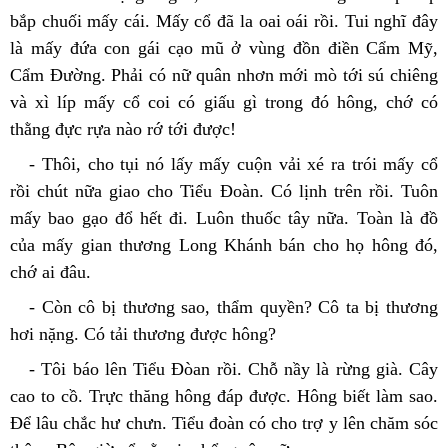
bắp chuối mấy cái. Mấy cổ đã la oai oái rồi. Tui nghĩ đây 
là mấy đứa con gái cạo mũ ở vùng đồn điền Cẩm Mỹ, 
Cẩm Đường. Phải có nữ quân nhơn mới mò tới sú chiêng 
và xì líp mấy cổ coi có giấu gì trong đó hông, chớ có 
thằng đực rựa nào rớ tới được!
- Thôi, cho tụi nó lấy mấy cuộn vải xé ra trói mấy cổ 
rồi chút nữa giao cho Tiểu Đoàn. Có lịnh trên rồi. Tuôn 
mấy bao gạo đổ hết đi. Luôn thuốc tây nữa. Toàn là đồ 
của mấy gian thương Long Khánh bán cho họ hông đó, 
chớ ai đâu.
- Còn cô bị thương sao, thẩm quyền? Cô ta bị thương 
hơi nặng. Có tải thương được hông?
- Tôi báo lên Tiểu Đòan rồi. Chỗ nầy là rừng già. Cây 
cao to cồ. Trực thăng hông đáp được. Hông biết làm sao. 
Để lâu chắc hư chưn. Tiểu đoàn có cho trợ y lên chăm sóc 