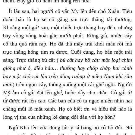
thêm. Bây giờ cổ nằm im hổng rên nữa.
Ít lâu sau, hai người cố vấn Mỹ lên đến chỗ Xuân. Tiểu 
đoàn báo là họ sẽ cố gắng xin trực thăng tải thương. 
Khoảng một giờ sau, một chiếc trực thăng bay đến, nhưng 
bay vòng vòng hoài gần mười phút. Rừng già, nhiều cây 
cổ thụ quá rậm rạp. Họ đã thả mấy trái khói màu rồi mà 
trực thăng hông tìm ra được. Cuối cùng, họ bắn một trái 
sáng. Trực thăng bù cắt (
 bù cắt hay bồ cắt: môt loại chim 
giống như ó, diều
hâu… thường hay chớp chớp hai cánh 
bay một chỗ rất lâu trên đồng ruộng ở miền Nam khi săn 
mồi.
) trên ngọn cây, thòng xuống một cái ghế ngồi. Người 
Mỹ ẳm cô gái đặt lên ghế, buộc dây cho chắc. Cô gái từ 
từ được rút lên cao. Các bạn của cô ta ngạc nhiên nhìn hai 
chàng mũi lõ mắt xanh. Họ có biết ơn và hiểu thế nào là 
lòng vị tha của những kẻ đang đối đầu với họ hôn?
Ngô Kha lên vừa đúng lúc y tá băng bó cô bộ đội. Nó 