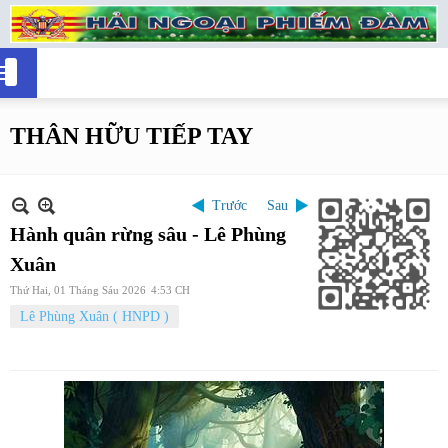
THÂN HỮU TIẾP TAY
Trước
Sau
Hành quân rừng sâu - Lê Phùng
Xuân
Thứ Hai, 01 Tháng Sáu 2026
4:53 CH
Lê Phùng Xuân ( HNPD )