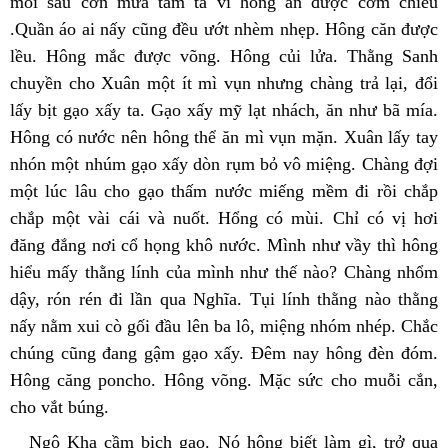
mỏi sau cơn mưa tầm tã vì hông ăn được cơm chiều 
.Quần áo ai nấy cũng đều ướt nhèm nhẹp. Hông căn được 
lều. Hông mắc được võng. Hông củi lửa. Thằng Sanh 
chuyền cho Xuân một ít mì vụn nhưng chàng trả lại, đổi 
lấy bịt gạo xấy ta. Gạo xấy mỹ lạt nhách, ăn như bã mía. 
Hông có nước nên hông thể ăn mì vụn mặn. Xuân lấy tay 
nhón một nhúm gạo xấy dòn rụm bỏ vô miệng. Chàng đợi 
một lúc lâu cho gạo thấm nước miếng mềm đi rồi chắp 
chắp một vài cái và nuốt. Hổng có mùi. Chỉ có vị hơi 
đăng đắng nơi cổ họng khô nước. Mình như vầy thì hông 
hiểu mấy thằng lính của mình như thế nào? Chàng nhổm 
dậy, rón rén đi lần qua Nghĩa. Tụi lính thằng nào thằng 
nấy nằm xui cò gối đầu lên ba lô, miệng nhóm nhép. Chắc 
chúng cũng đang gậm gạo xấy. Đêm nay hông đèn đóm. 
Hông căng poncho. Hông võng. Mặc sức cho muỗi cắn, 
cho vắt búng.
Ngô Kha cầm bịch gạo. Nó hông biết làm gì, trở qua 