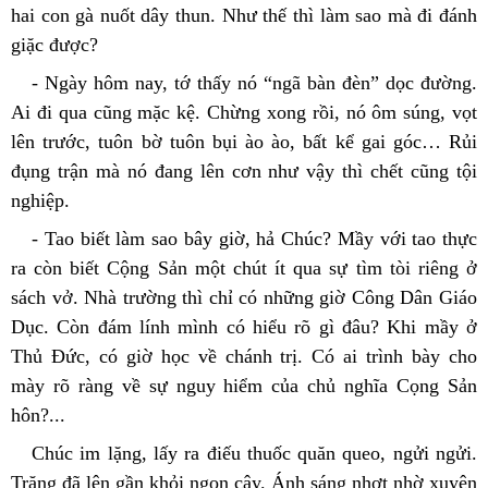
hai con gà nuốt dây thun. Như thế thì làm sao mà đi đánh 
giặc được?
- Ngày hôm nay, tớ thấy nó “ngã bàn đèn” dọc đường. 
Ai đi qua cũng mặc kệ. Chừng xong rồi, nó ôm súng, vọt 
lên trước, tuôn bờ tuôn bụi ào ào, bất kể gai góc… Rủi 
đụng trận mà nó đang lên cơn như vậy thì chết cũng tội 
nghiệp.
- Tao biết làm sao bây giờ, hả Chúc? Mầy với tao thực 
ra còn biết Cộng Sản một chút ít qua sự tìm tòi riêng ở 
sách vở. Nhà trường thì chỉ có những giờ Công Dân Giáo 
Dục. Còn đám lính mình có hiểu rõ gì đâu? Khi mầy ở 
Thủ Đức, có giờ học về chánh trị. Có ai trình bày cho 
mày rõ ràng về sự nguy hiểm của chủ nghĩa Cọng Sản 
hôn?...
Chúc im lặng, lấy ra điếu thuốc quăn queo, ngửi ngửi. 
Trăng đã lên gần khỏi ngọn cây. Ánh sáng nhợt nhờ xuyên 