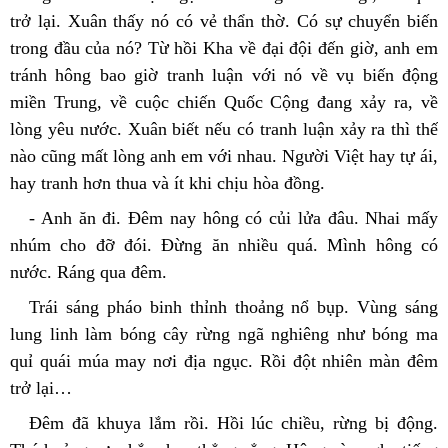
trở lại. Xuân thấy nó có vẻ thẩn thờ. Có sự chuyển biến 
trong đầu của nó? Từ hồi Kha về đại đội đến giờ, anh em 
tránh hông bao giờ tranh luận với nó về vụ biến động 
miền Trung, về cuộc chiến Quốc Cộng đang xảy ra, về 
lòng yêu nước. Xuân biết nếu có tranh luận xảy ra thì thế 
nào cũng mất lòng anh em với nhau. Người Việt hay tự ái, 
hay tranh hơn thua và ít khi chịu hòa đồng.
- Anh ăn đi. Đêm nay hông có củi lửa đâu. Nhai mấy 
nhúm cho đỡ đói. Đừng ăn nhiều quá. Mình hông có 
nước. Ráng qua đêm.
Trái sáng pháo binh thỉnh thoảng nổ bụp. Vùng sáng 
lung linh làm bóng cây rừng ngã nghiêng như bóng ma 
quỉ quái múa may nơi địa ngục. Rồi đột nhiên màn đêm 
trở lại…
Đêm đã khuya lắm rồi. Hồi lúc chiều, rừng bị động. 