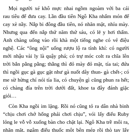
Mọi người xé khô mực nhai ngồm ngoàm với ba cái 
rau tiêu để đưa cay. Lần đầu tiên Ngô Kha nhẩm món đế 
cay xè nầy. Nắp bi đông đầu tiên, nó nhăn mặt, nhíu mày. 
Nhưng qua đến nắp thứ năm thứ sáu, có lẽ y hơi thấm. 
Anh chàng uống vào rồi khà một tiếng nghe có vẻ điệu 
nghệ. Các “ông nội” uống rượu lộ ra tính khí: có người 
mới nhậu vài ly là quậy phá; có trự móc colt ra chĩa lên 
trời bắn pằng pằng; thằng thì đỏ mày đỏ mặt, tía tai; đứa 
thì ngồi gục gà gục gặt như gà nuốt dây thun- gà chết-; có 
me sừ hừng chí nói tía lia, có chuyện gì cũng phun ra hết; 
có chàng đía trên trời dưới đất, khoe ta đây đánh giặc 
giỏi…
Còn Kha ngồi im lặng. Rồi nó cũng tỏ ra dân nhà binh 
“chịu chơi chớ hổng phải chơi chịu”, vói lấy điếu Ruby 
lỏng le vỗ vỗ xuống bàn cho chặt lại. Ngô Kha trề môi ra, 
nhăn mặt, ngậm điếu thuốc một bên mép rồi thò tay lấy 