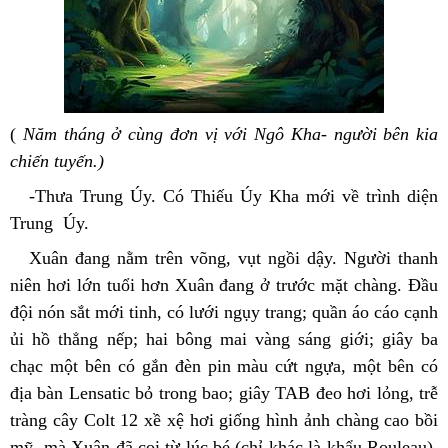
( 
Năm tháng ở cùng đơn vị với Ngô Kha- người bên kia 
chiến tuyến.)
-Thưa Trung Úy. Có Thiếu Úy Kha mới về trình diện 
Trung  Úy.
Xuân đang nằm trên võng, vụt ngồi dậy. Người thanh 
niên hơi lớn tuổi hơn Xuân đang ở trước mặt chàng. Đầu 
đội nón sắt mới tinh, có lưới ngụy trang; quần áo cáo cạnh 
ủi hồ thẳng nếp; hai bông mai vàng sáng giới; giây ba 
chạc một bên có gắn đèn pin màu cứt ngựa, một bên có 
địa bàn Lensatic bỏ trong bao; giây TAB đeo hơi lỏng, trễ 
tràng cây Colt 12 xề xệ hơi giống hình ảnh chàng cao bồi 
mỹ  mà Xuân đã coi từ lúc bé (chỉ khác là khẩu Rouleau), 