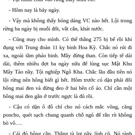
- Hôm nay là bảy ngày.
- Vậy mà không thấy bóng dáng VC nào hết. Lội trong 
rừng ba ngày bị muỗi đốt, vắt cắn, khát nước.
- Cũng may cho mình. Có thể thằng 275 bị bể rồi khi 
đụng với Trung đoàn 11 kỵ binh Hoa Kỳ. Chắc nó rút đi 
xa, ngoài tầm pháo binh. Mầy đừng than. Còn tiếp tế dài 
dài, thêm nhiều đợt ba ngày nữa để lùng sục Mật Khu 
Mây Tào nầy. Tội nghiệp Ngô Kha. Chắc lầu đầu tiên nó 
lội rừng nên hông biết gì hết. Hôm trước có dặn phải đổi 
bông mai đen và đừng đeo ở hai bên cổ áo. Chỉ cần một 
bông mai đen gắn ở trước ngực là đủ rồi.
- Cậu có dặn ô đô chỉ cho nó cách mắc võng, căng 
poncho, quét sạch chung quanh chỗ ngủ để rắn rít không 
bò vô….
- Cái đó hông cần. Thằng tà lọt nầy lính cũ. Nó rành 