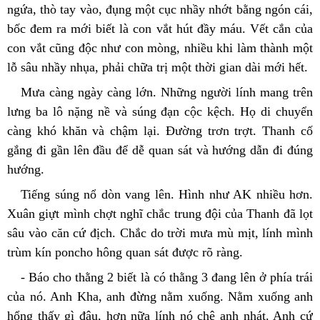
ngứa, thò tay vào, đụng một cục nhầy nhớt bằng ngón cái, 
bốc đem ra mới biết là con vắt hút đầy máu. Vết cắn của 
con vắt cũng độc như con mòng, nhiều khi làm thành một 
lỗ sâu nhầy nhụa, phải chữa trị một thời gian dài mới hết.
Mưa càng ngày càng lớn. Những người lính mang trên 
lưng ba lô nặng nề và súng đạn cộc kệch. Họ di chuyển 
càng khó khăn và chậm lại. Đường trơn trợt. Thanh cố 
gắng đi gần lên đầu để dễ quan sát và hướng dẫn đi đúng 
hướng.
Tiếng súng nổ dòn vang lên. Hình như AK nhiều hơn. 
Xuân giựt mình chợt nghĩ chắc trung đội của Thanh đã lọt 
sâu vào căn cứ địch. Chắc do trời mưa mù mịt, lính mình 
trùm kín poncho hông quan sát được rõ ràng.
- Báo cho thằng 2 biết là có thằng 3 đang lên ở phía trái 
của nó. Anh Kha, anh đừng nằm xuống. Nằm xuống anh 
hổng thấy gì đâu, hơn nữa lính nó chê anh nhát. Anh cứ 