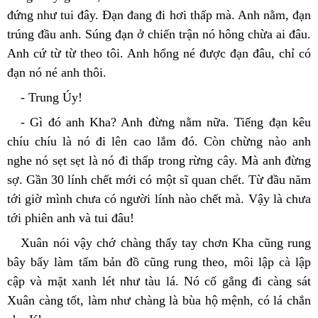
đứng như tui đây. Đạn đang đi hơi thấp mà. Anh nằm, đạn 
trúng đầu anh. Súng đạn ở chiến trận nó hông chừa ai đâu. 
Anh cứ từ từ theo tôi. Anh hổng né được đạn đâu, chỉ có 
đạn nó né anh thôi.
- Trung Úy!
- Gì đó anh Kha? Anh đừng nằm nữa. Tiếng đạn kêu 
chíu chíu là nó đi lên cao lắm đó. Còn chừng nào anh 
nghe nó sẹt sẹt là nó đi thấp trong rừng cây. Mà anh đừng 
sợ. Gần 30 lính chết mới có một sĩ quan chết. Từ đầu năm 
tới giờ mình chưa có người lính nào chết mà. Vậy là chưa 
tới phiên anh và tui đâu!
Xuân nói vậy chớ chàng thấy tay chơn Kha cũng rung 
bây bẩy làm tấm bản đồ cũng rung theo, môi lập cà lập 
cập và mặt xanh lét như tàu lá. Nó cố gắng đi càng sát 
Xuân càng tốt, làm như chàng là bùa hộ mệnh, có lá chắn 