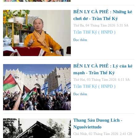
BÊN LY CÀ PHÊ : Những kẻ
chơi dơ - Trần Thế Kỷ
Thứ Ba, 04 Tháng Tám 2026
5:31 SA
Trần THế Kỷ ( HNPD )
Đọc thêm
BÊN LY CÀ PHÊ : Lý của kẻ
mạnh - Trần Thế Kỷ
Thứ Hai, 03 Tháng Tám 2026
6:11 SA
Trần THế Kỷ ( HNPD )
Đọc thêm
Thang Sáu Duong Lich -
Nguoiviettudo
Chủ Nhật, 02 Tháng Tám 2026
2:41 CH