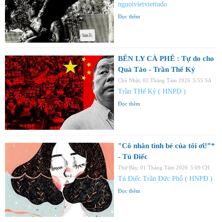
nguoivietviettudo
Đọc thêm
BÊN LY CÀ PHÊ : Tự do cho
Quả Táo - Trần Thế Kỷ
Chủ Nhật, 02 Tháng Tám 2026
5:55 SA
Trần THế Kỷ ( HNPD )
Đọc thêm
"Cô nhân tình bé của tôi ơi!”*
- Tú Điếc
Thứ Bảy, 01 Tháng Tám 2026
5:09 CH
Tú Điếc Trần Đức Phổ ( HNPĐ )
Đọc thêm