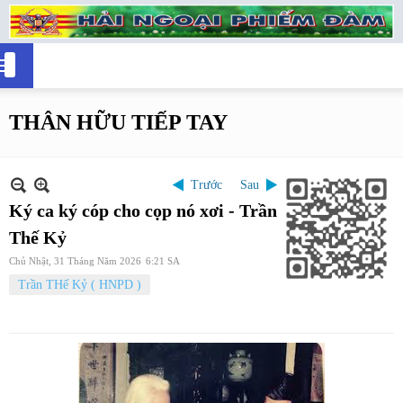
THÂN HỮU TIẾP TAY
Trước
Sau
Ký ca ký cóp cho cọp nó xơi - Trần
Thế Kỷ
Chủ Nhật, 31 Tháng Năm 2026
6:21 SA
Trần THế Kỷ ( HNPD )