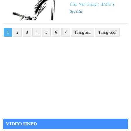
Trần Văn Giang ( HNPD )
Đọc thêm
1
2
3
4
5
6
7
Trang sau
Trang cuối
VIDEO HNPD