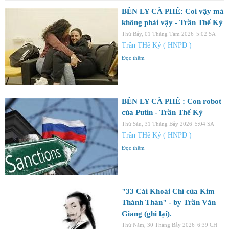
BÊN LY CÀ PHÊ: Coi vậy mà
không phải vậy - Trần Thế Kỷ
Thứ Bảy, 01 Tháng Tám 2026
5:02 SA
Trần THế Kỷ ( HNPD )
Đọc thêm
BÊN LY CÀ PHÊ : Con robot
của Putin - Trần Thế Kỷ
Thứ Sáu, 31 Tháng Bảy 2026
5:04 SA
Trần THế Kỷ ( HNPD )
Đọc thêm
"33 Cái Khoái Chí của Kim
Thánh Thán" - by Trần Văn
Giang (ghi lại).
Thứ Năm, 30 Tháng Bảy 2026
6:39 CH