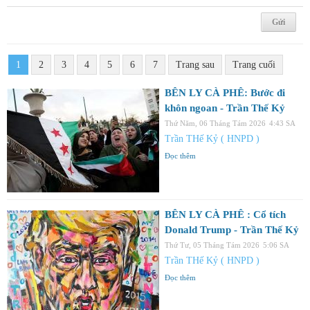
1
2
3
4
5
6
7
Trang sau
Trang cuối
BÊN LY CÀ PHÊ: Bước đi
khôn ngoan - Trần Thế Kỷ
Thứ Năm, 06 Tháng Tám 2026
4:43 SA
Trần THế Kỷ ( HNPD )
Đọc thêm
BÊN LY CÀ PHÊ : Cổ tích
Donald Trump - Trần Thế Kỷ
Thứ Tư, 05 Tháng Tám 2026
5:06 SA
Trần THế Kỷ ( HNPD )
Đọc thêm