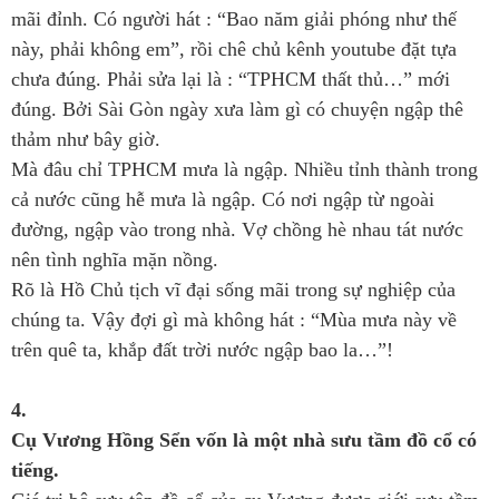
mãi đỉnh. Có người hát : “Bao năm giải phóng như thế
này, phải không em”, rồi chê chủ kênh youtube đặt tựa
chưa đúng. Phải sửa lại là : “TPHCM thất thủ…” mới
đúng. Bởi Sài Gòn ngày xưa làm gì có chuyện ngập thê
thảm như bây giờ.
Mà đâu chỉ TPHCM mưa là ngập. Nhiều tỉnh thành trong
cả nước cũng hễ mưa là ngập. Có nơi ngập từ ngoài
đường, ngập vào trong nhà. Vợ chồng hè nhau tát nước
nên tình nghĩa mặn nồng.
Rõ là Hồ Chủ tịch vĩ đại sống mãi trong sự nghiệp của
chúng ta. Vậy đợi gì mà không hát : “Mùa mưa này về
trên quê ta, khắp đất trời nước ngập bao la…”!
4.
Cụ Vương Hồng Sển vốn là một nhà sưu tầm đồ cổ có
tiếng.