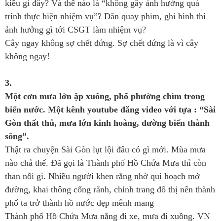
kiều gì đây? Và thế nào là “không gây ảnh hưởng quá
trình thực hiện nhiệm vụ”? Dân quay phim, ghi hình thì
ảnh hưởng gì tới CSGT làm nhiệm vụ?
Cây ngay không sợ chết đứng. Sợ chết đứng là vì cây
không ngay!
3.
Một cơn mưa lớn ập xuống, phố phường chìm trong
biển nước. Một kênh youtube đăng video với tựa : “Sài
Gòn thất thủ, mưa lớn kinh hoàng, đường biến thành
sông”.
Thật ra chuyện Sài Gòn lụt lội đâu có gì mới. Mùa mưa
nào chả thế. Đã gọi là Thành phố Hồ Chứa Mưa thì còn
than nỗi gì. Nhiều người khen rằng nhờ qui hoạch mở
đường, khai thông cống rãnh, chỉnh trang đô thị nên thành
phố ta trở thành hồ nước đẹp mênh mang
Thành phố Hồ Chứa Mưa nắng đi xe, mưa đi xuồng. VN