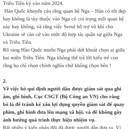
Triều Tiên ký vào năm 2024.
Hàn Quốc khuyến cáo rằng quan hệ Nga – Hàn có tốt đẹp
hay không là tùy thuộc vào Nga có coi trọng mối quan hệ
này hay không, và rằng việc Seoul hỗ trợ vũ khí cho
Ukraine sẽ căn cứ vào mức độ hợp tác quân sự giữa Nga
và Triều Tiên.
Rõ ràng Hàn Quốc muốn Nga phải dứt khoát chọn ai giữa
hai miền Triều Tiên. Nga không thể trả lời kiểu trẻ con
rằng họ chỉ chọn chính nghĩa chứ không chọn bên !
2.
Về việc bỏ qui định người dân được giám sát qua ghi
âm, ghi hình, Cục CSGT (Bộ Công an VN) cho rằng
bỏ là để tránh kẻ xấu lợi dụng quyền giám sát để quay
phim, ghi hình đưa lên mạng xã hội, và để không gây
ảnh hưởng quá trình thực hiện nhiệm vụ.
Rất nhiều ý kiến phản đối đã được người dân đưa ra. Vì