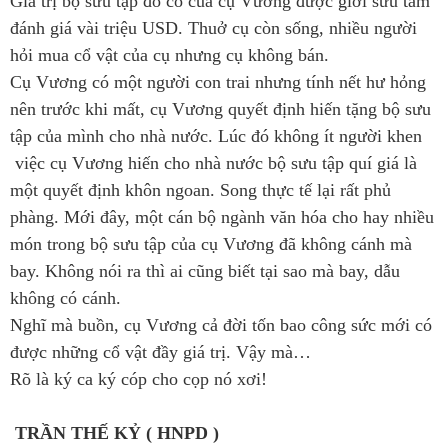
Giá trị bộ sưu tập đồ cổ của cụ Vương được giới sưu tầm
đánh giá vài triệu USD. Thuở cụ còn sống, nhiều người
hỏi mua cổ vật của cụ nhưng cụ không bán.
Cụ Vương có một người con trai nhưng tính nết hư hỏng
nên trước khi mất, cụ Vương quyết định hiến tặng bộ sưu
tập của mình cho nhà nước. Lúc đó không ít người khen
việc cụ Vương hiến cho nhà nước bộ sưu tập quí giá là
một quyết định khôn ngoan. Song thực tế lại rất phủ
phàng. Mới đây, một cán bộ ngành văn hóa cho hay nhiều
món trong bộ sưu tập của cụ Vương đã không cánh mà
bay. Không nói ra thì ai cũng biết tại sao mà bay, dẫu
không có cánh.
Nghĩ mà buồn, cụ Vương cả đời tốn bao công sức mới có
được những cổ vật đầy giá trị. Vậy mà…
Rõ là ký ca ký cóp cho cọp nó xơi!
TRẦN THẾ KỶ ( HNPD )