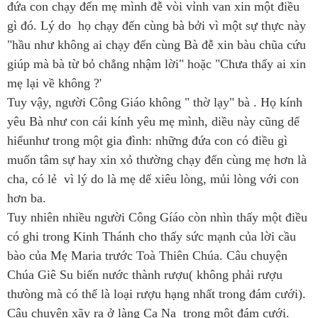
đứa con chạy đến mẹ mình đễ vòi vỉnh van xin một điều
gì đó. Lý do họ chạy đến cùng bà bởi vì một sự thực này
"hầu như không ai chạy đến cùng Bà đễ xin bàu chũa cứu
giúp mà bà từ bỏ chẳng nhậm lời" hoặc "Chưa thấy ai xin
mẹ lại về không ?'
Tuy vậy, người Công Giáo không " thờ lạy" bà . Họ kính
yêu Bà như con cái kính yêu mẹ mình, diều này cũng dể
hiểunhư trong một gia đình: những đứa con có điều gì
muốn tâm sự hay xin xỏ thường chạy đến cùng mẹ hơn là
cha, có lẻ vì lý do là mẹ dể xiêu lòng, mủi lòng với con
hơn ba.
Tuy nhiên nhiều người Công Gíáo còn nhìn thấy một điều
có ghi trong Kinh Thánh cho thấy sức mạnh của lời cầu
bào của Mẹ Maria trước Toà Thiên Chúa. Câu chuyện
Chúa Giê Su biến nước thành rượu( không phải rượu
thưòng mà có thể là loại rượu hạng nhất trong đám cưới).
Câu chuyện xãy ra ở làng Ca Na trong một đám cưới.