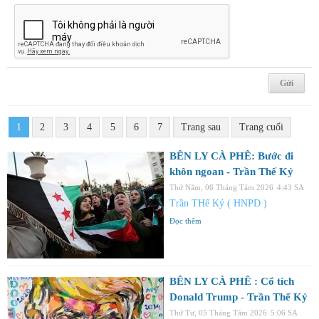
1
2
3
4
5
6
7
Trang sau
Trang cuối
BÊN LY CÀ PHÊ: Bước đi
khôn ngoan - Trần Thế Kỷ
Thứ Năm, 06 Tháng Tám 2026
4:43 SA
Trần THế Kỷ ( HNPD )
Đọc thêm
BÊN LY CÀ PHÊ : Cổ tích
Donald Trump - Trần Thế Kỷ
Thứ Tư, 05 Tháng Tám 2026
5:06 SA