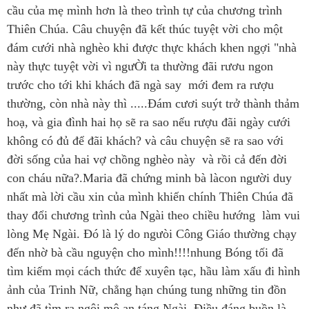
cầu của mẹ mình hơn là theo trình tự của chương trình
Thiên Chúa. Câu chuyện đã kết thúc tuyệt vời cho một
đám cưới nhà nghèo khi được thực khách khen ngợi "nhà
này thực tuyệt vời vì ngưỜi ta thường đãi rươu ngon
trước cho tới khi khách đã ngà say mới đem ra rượu
thường, còn nhà này thì .....Đám cươi suýt trở thành thảm
hoạ, và gia đình hai họ sẽ ra sao nếu rượu đãi ngày cưới
không có đủ để đãi khách? và câu chuyện sẽ ra sao với
đời sống của hai vợ chồng nghèo này và rồi cả đến đời
con cháu nữa?.Maria đã chứng minh bà làcon người duy
nhất mà lời cầu xin của mình khiến chính Thiên Chúa đã
thay đổi chương trình của Ngài theo chiều hướng làm vui
lòng Mẹ Ngài. Đó là lý do ngưòi Công Giáo thường chạy
đến nhờ bà cầu nguyện cho mình!!!!nhung Bóng tối đã
tìm kiếm mọi cách thức để xuyên tạc, hầu làm xấu đi hình
ảnh của Trinh Nữ, chẳng hạn chúng tung những tin đồn
như đã tìm ra ngôi mộ an táng Ngài. Điều đáng buồn là