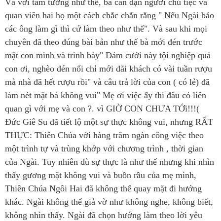
Và với tâm tưởng như thế, bà căn dặn người chủ tiệc và
quan viên hai họ một cách chắc chắn rằng " Nếu Ngài bảo
các ông làm gì thì cứ làm theo như thế". Và sau khi mọi
chuyên đã theo đúng bài bản như thế bà mới đén trước
mặt con mình và trình bày" Đám cưới này tội nghiệp quá
con ơi, nghèo đén nổi chỉ mới đãi khách có vài tuần rượu
mà nhà đã hết rượu rồi" và câu trả lời của con ( có lẻ) đã
làm nét mặt bà không vui" Mẹ ơi việc ấy thì đâu có liên
quan gì với mẹ và con ?. vì GIỜ CON CHƯA TỚi!!!(
Đức Giê Su đã tiết lộ một sự thực không vui, nhưng RẤT
THỰC: Thiên Chúa với hàng trăm ngàn công việc theo
một trình tự và trùng khớp với chương trình , thời gian
của Ngài. Tuy nhiên dù sự thực là như thế nhưng khi nhìn
thấy gương mặt không vui và buồn rầu của mẹ mình,
Thiên Chúa Ngôi Hai đã không thể quay mặt đi hướng
khác. Ngài không thể giả vờ như không nghe, không biết,
không nhìn thấy. Ngài đã chọn hướng làm theo lời yêu