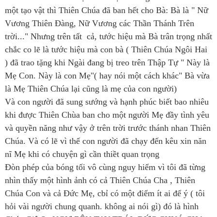
một tạo vật thì Thiên Chúa đã ban hết cho Bà: Bà là " Nữ
Vương Thiên Đàng, Nữ Vương các Thần Thánh Trên
trời..." Nhưng trên tất cả, tước hiệu mà Bà trân trọng nhất
chắc co lẽ là tước hiệu mà con bà ( Thiên Chúa Ngôi Hai
) đã trao tặng khi Ngài đang bị treo trên Thập Tự " Này là
Mẹ Con. Này là con Mẹ"( hay nói một cách khác" Bà vừa
là Mẹ Thiên Chúa lại cũng là mẹ của con người)
Và con người đã sung sướng và hạnh phúc biết bao nhiêu
khi được Thiên Chùa ban cho một người Mẹ đầy tình yêu
và quyền năng như vậy ở trên trời trước thánh nhan Thiên
Chúa. Và có lẽ vì thế con người đã chạy đến kêu xin năn
nĩ Mẹ khi có chuyện gì cần thiềt quan trọng
Đòn phép của bóng tối vô cùng nguy hiểm vì tôi đã từng
nhìn thấy một hình ảnh có cả Thiên Chúa Cha , Thiên
Chúa Con và cả Đức Mẹ, cbỉ có một điểm ít ai để ý ( tôi
hỏi vài người chung quanh. không ai nói gì) đó là hình