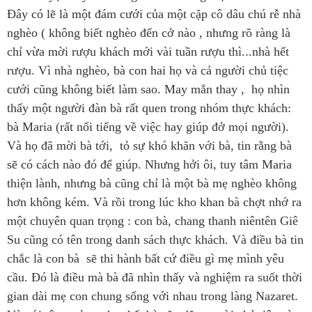
Đây có lẽ là một đám cưới của một cặp cô dâu chú rễ nhà
nghèo ( không biết nghèo đến cở nào , nhưng rõ ràng là
chỉ vừa mời rượu khách mới vài tuần rượu thì...nhà hết
rượu. Vì nhà nghèo, bà con hai họ và cả người chủ tiệc
cưới cũng không biết làm sao. May mắn thay , họ nhìn
thấy một người đàn bà rất quen trong nhóm thực khách:
bà Maria (rất nổi tiếng về việc hay giúp đở mọi người).
Và họ đã mời bà tới, tỏ sự khó khăn với bà, tin rằng bà
sẽ có cách nào đó để giúp. Nhưng hởi ôi, tuy tâm Maria
thiện lành, nhưng bà cũng chỉ là một bà mẹ nghèo không
hơn không kém. Và rồi trong lúc kho khan bà chợt nhớ ra
một chuyên quan trọng : con bà, chang thanh niêntên Giê
Su cũng có tên trong danh sách thực khách. Và điều bà tin
chắc là con bà sẽ thi hành bất cứ điều gì mẹ mình yêu
cầu. Đó là điều mà bà đã nhìn thấy và nghiệm ra suốt thời
gian dài mẹ con chung sống với nhau trong làng Nazaret.