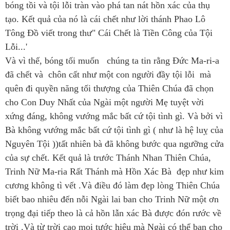
bóng tồi và tội lỗi tràn vào phá tan nát hồn xác của thụ
tạo. Kết quả của nó là cái chết như lời thánh Phao Lô
Tông Đồ viết trong thư" Cái Chết là Tiền Công của Tội
Lỗi...'
Và vì thế, bóng tối muốn chúng ta tin rằng Đức Ma-ri-a
đã chết và chôn cất như một con người đầy tội lỗi mà
quên đi quyền năng tối thượng của Thiên Chúa đã chọn
cho Con Duy Nhất của Ngài một người Mẹ tuyệt vời
xứng đáng, không vướng mắc bất cứ tội tình gì. Và bởi vì
Bà không vướng mắc bất cứ tội tình gì ( như là hệ luỵ của
Nguyên Tội ))tất nhiên bà đã không bước qua ngưỡng cửa
của sự chết. Kết quả là trước Thánh Nhan Thiên Chúa,
Trinh Nữ Ma-ria Rất Thánh mà Hồn Xác Bà đẹp như kim
cương không tì vết .Và điều đó làm đẹp lòng Thiên Chúa
biết bao nhiêu đến nỗi Ngài lai ban cho Trinh Nữ một ơn
trọng đại tiếp theo là cả hồn lẫn xác Bà được đón rước về
trời .Và từ trời cao mọi tước hiệu mà Ngài có thể ban cho