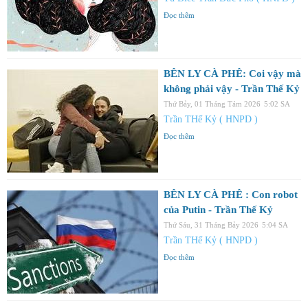
Đọc thêm
BÊN LY CÀ PHÊ: Coi vậy mà
không phải vậy - Trần Thế Kỷ
Thứ Bảy, 01 Tháng Tám 2026
5:02 SA
Trần THế Kỷ ( HNPD )
Đọc thêm
BÊN LY CÀ PHÊ : Con robot
của Putin - Trần Thế Kỷ
Thứ Sáu, 31 Tháng Bảy 2026
5:04 SA
Trần THế Kỷ ( HNPD )
Đọc thêm