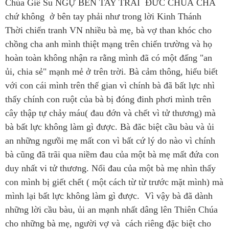
Chúa Giê Su NGỰ BÊN TAY TRÁI ĐỨC CHUÁ CHA
chứ không ở bên tay phải như trong lời Kinh Thánh
Thời chiến tranh VN nhiều bà mẹ, bà vợ than khóc cho
chồng cha anh mình thiệt mạng trên chiến trường và họ
hoàn toàn không nhận ra rằng mình đã có một đấng "an
ủi, chia sẻ" mạnh mẻ ở trên trời. Bà cảm thông, hiểu biết
với con cái mình trên thế gian vì chính bà đã bất lực nhì
thấy chính con ruột của bà bị đóng đinh phơi mình trên
cây thập tự chảy máu( đau đớn và chết vì tử thương) mà
bà bất lực không làm gì được. Bà đăc biệt cầu bàu và ủi
an những ngưồi mẹ mất con vì bất cứ lý do nào vì chính
bà cũng đã trãi qua niềm đau của một bà mẹ mất đứa con
duy nhất vi tử thương. Nổi đau của một bà mẹ nhìn thấy
con mình bị giết chết ( một cách từ từ trước mặt mình) mà
mình lại bất lực không làm gì được. Vì vậy bà đã dành
những lời cầu bàu, ủi an mạnh nhất dâng lên Thiên Chúa
cho những bà mẹ, người vợ và cách riêng đặc biệt cho