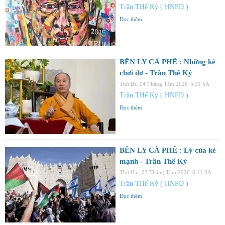
Trần THế Kỷ ( HNPD )
Đọc thêm
BÊN LY CÀ PHÊ : Những kẻ
chơi dơ - Trần Thế Kỷ
Thứ Ba, 04 Tháng Tám 2026
5:31 SA
Trần THế Kỷ ( HNPD )
Đọc thêm
BÊN LY CÀ PHÊ : Lý của kẻ
mạnh - Trần Thế Kỷ
Thứ Hai, 03 Tháng Tám 2026
6:11 SA
Trần THế Kỷ ( HNPD )
Đọc thêm