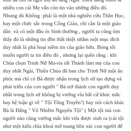
nhiều con cái Mẹ vẫn còn tin vào những điều đó.
Nhung dù Không phải là một nhà nghiên cứu Thần Học,
hay một chức sắc trong Công Giáo, chỉ cần là một giáo
dân và có một đầu óc bình thường , người ta cũng tìm
thấy đó là những tin đồn thất thiệt nhằm một mục đích
duy nhất là phá hoại niềm tin của giáo hữu. Bóng tối
muốn người ta tin điều đó , nhưng lại quên rằng : khi
Chùa chọn Trinh Nữ Ma-ria rất Thánh làm mẹ của con
duy nhất Ngài, Thiên Chúa đã ban cho Trinh Nữ một ân
phúc mà chỉ có Bà được nhận trong lịch sữ tạo dựng và
phát triễn của con người " Bà trở thành con người duy
nhầt trong lịch sữ không bị vướng víu bất cứ khúc mắc
hay hệ luận gì về " Tội Tông Truyền"( hay nói cách khác
Bà là Đấng " Vô Nhiễm Nguyên Tội" ( Một tội mà con
người nào cũng vướng mắc khi vừa được sinh ra (cái tội
như một kiểu chìa khoá mở toang hồn xác con người để