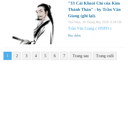
"33 Cái Khoái Chí của Kim
Thánh Thán" - by Trần Văn
Giang (ghi lại).
Thứ Năm, 30 Tháng Bảy 2026
6:39 CH
Trần Văn Giang ( HNPD )
Đọc thêm
1
2
3
4
5
6
7
Trang sau
Trang cuối