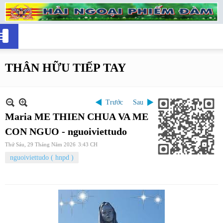
THÂN HỮU TIẾP TAY
Trước
Sau
Maria ME THIEN CHUA VA ME
CON NGUO - nguoiviettudo
Thứ Sáu, 29 Tháng Năm 2026
3:43 CH
nguoiviettudo ( hnpd )