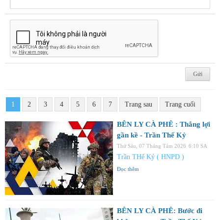
1
2
3
4
5
6
7
Trang sau
Trang cuối
BÊN LY CÀ PHÊ : Thắng lợi
gần kề - Trần Thế Kỷ
Thứ Sáu, 07 Tháng Tám 2026
6:10 SA
Trần THế Kỷ ( HNPD )
Đọc thêm
BÊN LY CÀ PHÊ: Bước đi