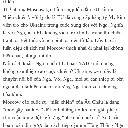
chiến.
Thế nhưng Moscow lại thích chụp lên đầu EU cái mũ
“hiếu chiến”, với lý do là EU đã cung cấp hàng tỷ Mỹ kim
viện trợ cho Ukraine trong cuộc xung đột với Nga. Nghĩa
là với Nga, nếu EU không viện trợ cho Ukraine thì chiến
tranh đã kết thúc và hòa bình đã đến từ lâu. Đây là cái
luận điệu cũ rích mà Moscow thích nhai đi nhai lại không
biết chán, ai ngu thì tin.
Nói cách khác, Nga muốn EU hoặc NATO nói chung
không can thiệp vào cuộc chiến ở Ukraine, xem đây là
chuyện nội bộ của Nga. Với Nga, mọi sự can thiệp từ bên
ngoài đều là hiếu chiến. Và rằng Nga luôn yêu chuộng
hòa bình.
Moscow cáo buộc sự “hiếu chiến” của Âu Châu là đang
“thọc gậy bánh xe” đối với những nỗ lực tìm giải pháp
cho cuộc xung đột. Và rằng “phe chủ chiến” ở Âu Châu
hoàn toàn đi ngược lại cách tiếp cận mà Tổng Thống Nga