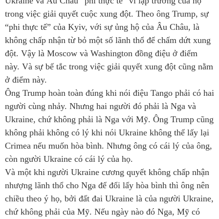
Ukraine và Âu Châu “phi thực tế” vì lập trường của họ
trong việc giải quyết cuộc xung đột. Theo ông Trump, sự
“phi thực tế” của Kyiv, với sự ủng hộ của Âu Châu, là
không chấp nhận từ bỏ một số lãnh thổ để chấm dứt xung
đột. Vậy là Moscow và Washington đồng điệu ở điểm
này. Và sự bế tắc trong việc giải quyết xung đột cũng nằm
ở điểm này.
Ông Trump hoàn toàn đúng khi nói điệu Tango phải có hai
người cùng nhảy. Nhưng hai người đó phải là Nga và
Ukraine, chứ không phải là Nga với Mỹ. Ông Trump cũng
không phải không có lý khi nói Ukraine không thể lấy lại
Crimea nếu muốn hòa bình. Nhưng ông có cái lý của ông,
còn người Ukraine có cái lý của họ.
Và một khi người Ukraine cương quyết không chấp nhận
nhượng lãnh thổ cho Nga để đổi lấy hòa bình thì ông nên
chiều theo ý họ, bởi đất đai Ukraine là của người Ukraine,
chứ không phải của Mỹ. Nếu ngày nào đó Nga, Mỹ có