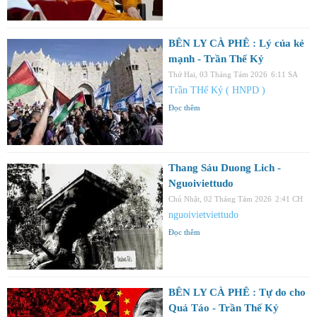
BÊN LY CÀ PHÊ : Lý của kẻ
mạnh - Trần Thế Kỷ
Thứ Hai, 03 Tháng Tám 2026
6:11 SA
Trần THế Kỷ ( HNPD )
Đọc thêm
Thang Sáu Duong Lich -
Nguoiviettudo
Chủ Nhật, 02 Tháng Tám 2026
2:41 CH
nguoivietviettudo
Đọc thêm
BÊN LY CÀ PHÊ : Tự do cho
Quả Táo - Trần Thế Kỷ