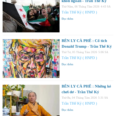
khôn ngoan - Trần Thế Kỷ
Thứ Năm, 06 Tháng Tám 2026
4:43 SA
Trần THế Kỷ ( HNPD )
Đọc thêm
BÊN LY CÀ PHÊ : Cổ tích
Donald Trump - Trần Thế Kỷ
Thứ Tư, 05 Tháng Tám 2026
5:06 SA
Trần THế Kỷ ( HNPD )
Đọc thêm
BÊN LY CÀ PHÊ : Những kẻ
chơi dơ - Trần Thế Kỷ
Thứ Ba, 04 Tháng Tám 2026
5:31 SA
Trần THế Kỷ ( HNPD )
Đọc thêm