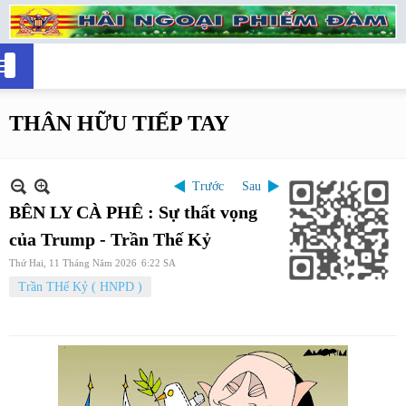
THÂN HỮU TIẾP TAY
Trước
Sau
BÊN LY CÀ PHÊ : Sự thất vọng
của Trump - Trần Thế Kỷ
Thứ Hai, 11 Tháng Năm 2026
6:22 SA
Trần THế Kỷ ( HNPD )