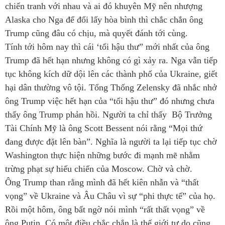
chiến tranh với nhau và ai đó khuyên Mỹ nên nhượng
Alaska cho Nga để đổi lấy hòa bình thì chắc chắn ông
Trump cũng đâu có chịu, mà quyết đánh tới cùng.
Tính tới hôm nay thì cái ‘tối hậu thư” mới nhất của ông
Trump đã hết hạn nhưng không có gì xảy ra. Nga vẫn tiếp
tục không kích dữ dội lên các thành phố của Ukraine, giết
hại dân thường vô tội. Tổng Thống Zelensky đã nhắc nhở
ông Trump việc hết hạn của “tối hậu thư” đó nhưng chưa
thấy ông Trump phản hồi. Người ta chỉ thấy Bộ Trưởng
Tài Chính Mỹ là ông Scott Bessent nói rằng “Mọi thứ
đang được đặt lên bàn”. Nghĩa là người ta lại tiếp tục chờ
Washington thực hiện những bước đi mạnh mẽ nhằm
trừng phạt sự hiếu chiến của Moscow. Chờ và chờ.
Ông Trump than rằng mình đã hết kiên nhẫn và “thất
vọng” về Ukraine và Âu Châu vì sự “phi thực tế” của họ.
Rồi một hôm, ông bất ngờ nói mình “rất thất vọng” về
ông Putin. Có một điều chắc chắn là thế giới tự do cũng