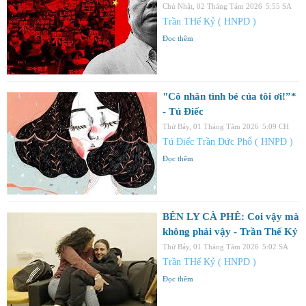
Chủ Nhật, 02 Tháng Tám 2026
5:55 SA
Trần THế Kỷ ( HNPD )
Đọc thêm
"Cô nhân tình bé của tôi ơi!”*
- Tú Điếc
Thứ Bảy, 01 Tháng Tám 2026
5:09 CH
Tú Điếc Trần Đức Phổ ( HNPĐ )
Đọc thêm
BÊN LY CÀ PHÊ: Coi vậy mà
không phải vậy - Trần Thế Kỷ
Thứ Bảy, 01 Tháng Tám 2026
5:02 SA
Trần THế Kỷ ( HNPD )
Đọc thêm