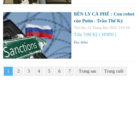
BÊN LY CÀ PHÊ : Con robot
của Putin - Trần Thế Kỷ
Thứ Sáu, 31 Tháng Bảy 2026
5:04 SA
Trần THế Kỷ ( HNPD )
Đọc thêm
1
2
3
4
5
6
7
Trang sau
Trang cuối