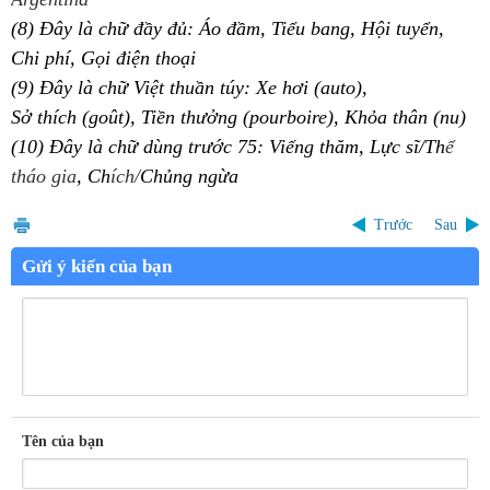
(8)
Đây
là
ch
ữ
đầy
đủ
:
Áo
đầ
m,
Tiểu
bang,
Hội
tuyển
,
Chi
phí
,
Gọi
điện
thoại
(9)
Đây
là
chữ
Việt
thuần
túy
: Xe h
ơ
i (auto),
S
ở
thích
(goût),
Tiền
th
ưở
ng
(
pourboire),
Khỏa
thân
(nu)
(10)
Đây
là
ch
ữ
dùng
tr
ướ
c 75:
Viếng
thăm
,
Lực
sĩ/Th
ể
tháo gia
,
C
h
ích/
Chủng
ngừa
Trước
Sau
Gửi ý kiến của bạn
Tên của bạn