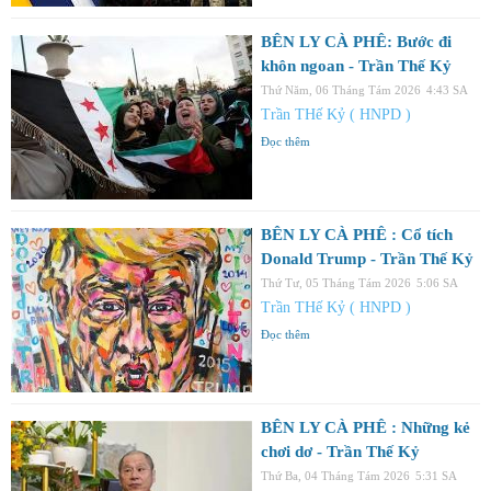
BÊN LY CÀ PHÊ: Bước đi
khôn ngoan - Trần Thế Kỷ
Thứ Năm, 06 Tháng Tám 2026
4:43 SA
Trần THế Kỷ ( HNPD )
Đọc thêm
BÊN LY CÀ PHÊ : Cổ tích
Donald Trump - Trần Thế Kỷ
Thứ Tư, 05 Tháng Tám 2026
5:06 SA
Trần THế Kỷ ( HNPD )
Đọc thêm
BÊN LY CÀ PHÊ : Những kẻ
chơi dơ - Trần Thế Kỷ
Thứ Ba, 04 Tháng Tám 2026
5:31 SA