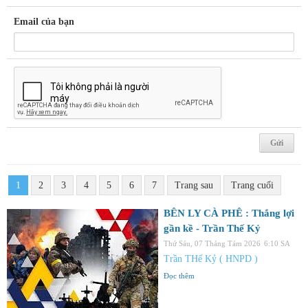
Email của bạn
1
2
3
4
5
6
7
Trang sau
Trang cuối
BÊN LY CÀ PHÊ : Thắng lợi
gần kề - Trần Thế Kỷ
Thứ Sáu, 07 Tháng Tám 2026
6:10 SA
Trần THế Kỷ ( HNPD )
Đọc thêm