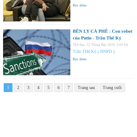
Đọc thêm
BÊN LY CÀ PHÊ : Con robot
của Putin - Trần Thế Kỷ
Thứ Sáu, 31 Tháng Bảy 2026
5:04 SA
Trần THế Kỷ ( HNPD )
Đọc thêm
1
2
3
4
5
6
7
Trang sau
Trang cuối