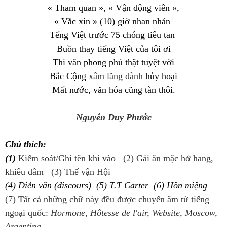
« T
ham quan
»
,
«
Vận
động
viên
»,
«
Vắc
xin
»
(10)
gi
ờ
nhan
nhản
T
ếng Việt trước 75
chóng
tiêu
tan
Buồn thay tiếng Việt của tôi ơi
Thi
văn
phong
phú
thật
tuyệt
v
ời
Bắc
C
ộng
xâm lăng đành
hủy
hoại
M
ất
n
ướ
c
, văn hóa cũng
tàn
thôi
.
Nguyễn Duy Phước
Chú
thích:
(1)
Kiểm soát/Ghi tên khi vào (2)
Gái ăn mặc hở hang,
khiêu dâm (3) Th
ế vận Hội
(4)
Diễn
văn
(discours) (5) T.T Carter (6)
Hôn
miệng
(7) Tất cả những chữ này đều được chuyển âm từ tiếng
ngoại quốc:
Hormone
, Hôtesse de l'air, Website, Moscow,
Argentina