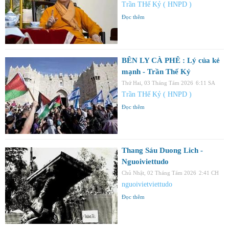
Trần THế Kỷ ( HNPD )
Đọc thêm
BÊN LY CÀ PHÊ : Lý của kẻ
mạnh - Trần Thế Kỷ
Thứ Hai, 03 Tháng Tám 2026
6:11 SA
Trần THế Kỷ ( HNPD )
Đọc thêm
Thang Sáu Duong Lich -
Nguoiviettudo
Chủ Nhật, 02 Tháng Tám 2026
2:41 CH
nguoivietviettudo
Đọc thêm