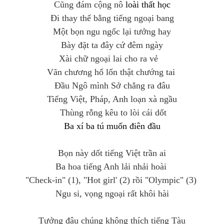
Cũng đám cộng nô
loài
thất
học
Đi thay thế bằng tiếng ngoại bang
Một bọn ngu ngốc lại tưởng hay
Bày đặt ta đây cứ đêm ngày
Xài chữ ngoại lai cho ra vẻ
Văn chương hổ lốn thật chướng tai
Đầu Ngô mình Sở chẳng ra đâu
Tiếng Việt, Pháp, Anh loạn xà ngầu
Thùng rỗng kêu to lòi cái dốt
Ba
xí
ba
tú
muốn
điên
đầu
Bọn này dốt tiếng Việt trần ai
Ba hoa tiếng Anh lải nhải hoài
"Check-in" (1), "Hot girl' (2) rồi "Olympic" (3)
Ngu si, vọng ngoại rất khôi hài
Tưởng đâu chúng không thích tiếng Tàu