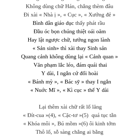
Không dùng chữ Hán, chẳng thèm
đâu
Đi xài « Nhà ị », « Cục », « Xưởng đẻ »
Bình
dân
giáo
dục
thấy phát rầ
u
Đầu óc bọn chúng
thiệt
oái
oăm
Hay
lật ngược chữ,
t
ưở
ng
ngon
lành
«
Sản
sinh
»
thì
xài
thay
Sinh
s
ản
Quang cảnh không dùng
lại
«
C
ảnh quan
»
Văn
phạm
lắc
léo
,
đám
quái
th
ai
Y
dài
, I
ngắn
cứ
đổi
hoài
«
Bá
nh
mỳ
», «
Bác
sỹ
»
thay
I
ngắn
«
Nuớc
Mĩ
», «
Kì
cục
»
thế
Y
dài
Lại thêm xài chữ rất lố lăng
« Đít-cua »(4), « Cặc-tơ »(5)
quá tục tằn
« Khóa môi », Bú mồm »(6) ôi k
inh tởm
Thô lổ, sỗ sàng chẳng ai bằng