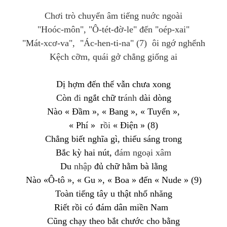
Chơi trò chuyển âm tiếng nuớc ngoài
"Hoóc-môn", "Ô-tét-đờ-le" đến "oép-xai"
"Mát-xcơ-va", "Ác-hen-ti-na" (7)
ôi ngớ nghểnh
Kệch cỡm, quái gở chẳng giống ai
Dị
hợm
đến thế vẫn chưa xong
Còn
đi
ngắt
chữ
tr
ánh
dài
dòng
Nào
« Đ
ầm
»
,
« B
ang
», «
Tuyển
»,
«
Phí
» r
ồi
«
Điện
»
(
8
)
Chẳng
biết
nghĩa
gì
,
thiếu
sáng trong
Bắc kỳ hai nút,
đám ngoại xâm
Du
nhập
đủ chữ
hằm
bà
lằng
Nào
«
Ô
-
tô
»
,
«
Gu
», « Boa »
đế
n
«
Nude
»
(
9
)
Toàn
tiếng
tây
u
thật
nhố
nhăn
g
Riết rồi có đám
dân
miền
Nam
Cũng
chạy
theo
bắt
ch
ướ
c
cho
b
ằng