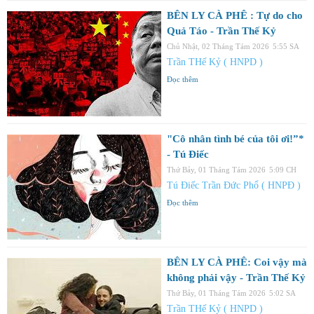
BÊN LY CÀ PHÊ : Tự do cho
Quả Táo - Trần Thế Kỷ
Chủ Nhật, 02 Tháng Tám 2026
5:55 SA
Trần THế Kỷ ( HNPD )
Đọc thêm
"Cô nhân tình bé của tôi ơi!”*
- Tú Điếc
Thứ Bảy, 01 Tháng Tám 2026
5:09 CH
Tú Điếc Trần Đức Phổ ( HNPĐ )
Đọc thêm
BÊN LY CÀ PHÊ: Coi vậy mà
không phải vậy - Trần Thế Kỷ
Thứ Bảy, 01 Tháng Tám 2026
5:02 SA
Trần THế Kỷ ( HNPD )