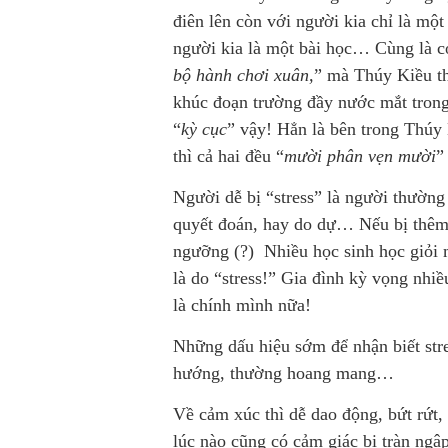
điên lên còn với người kia chỉ là một
người kia là một bài học… Cùng là c
bộ hành chơi xuân,
” mà Thúy Kiều t
khúc đoạn trường đầy nước mắt trong
“
kỳ cục
” vậy! Hẳn là bên trong Thúy 
thì cả hai đều “
mười phân vẹn mười
”
Người dễ bị “stress” là người thường c
quyết đoán, hay do dự… Nếu bị thêm s
ngưỡng (?) Nhiều học sinh học giỏi m
là do “stress!” Gia đình kỳ vọng nhi
là chính mình nữa!
Những dấu hiệu sớm để nhận biết stre
hướng, thường hoang mang…
Về cảm xúc thì dễ dao động, bứt rứt, 
lúc nào cũng có cảm giác bị tràn ngập