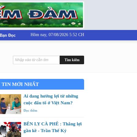
Hôm nay,
07/08/2026 5:52 CH
 Bạn Đọc
 TIN MỚI NHẤT
Ai đang hưởng lợi từ những
cuộc đấu tố ở Việt Nam?
Đọc thêm
BÊN LY CÀ PHÊ : Thắng lợi
gần kề - Trần Thế Kỷ