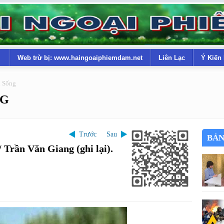
Web trừ bị: www.haingoaiphiemdam.net
Liên Lạc
Ý Kiến
i Sống
NG
Trước
Sau
BẢN
 Trần Văn Giang (ghi lại).