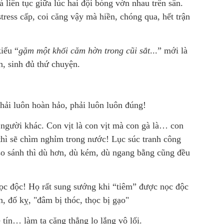
á liên tục giữa lúc hai đội bóng vờn nhau trên sân.
tress cấp, coi căng vậy mà hiền, chóng qua, hết trận
iểu “
gặm một khối căm hờn trong cũi sắt
...” mới là
ên, sinh đủ thứ chuyện.
hải luôn hoàn hảo, phải luôn luôn đúng!
người khác. Con vịt là con vịt mà con gà là… con
 thì sẽ chìm nghỉm trong nước! Lục súc tranh công
so sánh thì dù hơn, dù kém, dù ngang bằng cũng đều
c độc! Họ rất sung sướng khi “tiêm” được nọc độc
 đố kỵ, "đâm bị thóc, thọc bị gạo"
 tín… làm ta căng thẳng lo lắng vô lối.