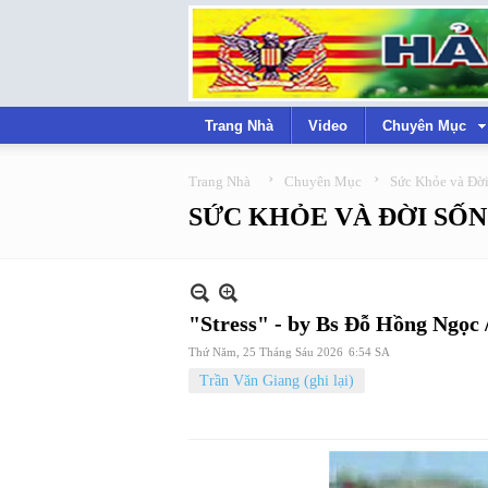
Trang Nhà
Video
Chuyên Mục
›
›
Trang Nhà
Chuyên Mục
Sức Khỏe và Đờ
SỨC KHỎE VÀ ĐỜI SỐ
"Stress" - by Bs Đỗ Hồng Ngọc /
Thứ Năm, 25 Tháng Sáu 2026
6:54 SA
Trần Văn Giang (ghi lại)