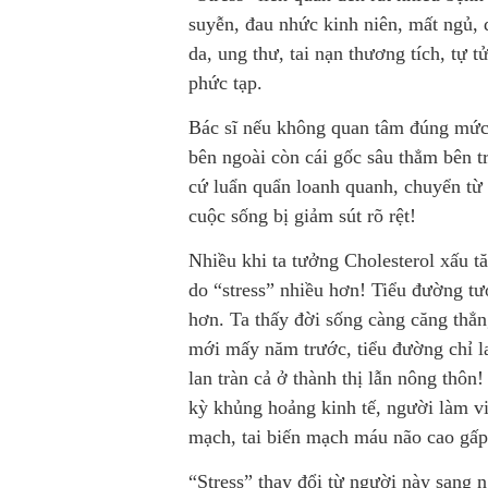
suyễn, đau nhức kinh niên, mất ngủ, 
da, ung thư, tai nạn thương tích, tự 
phức tạp.
Bác sĩ nếu không quan tâm đúng mức 
bên ngoài còn cái gốc sâu thẳm bên t
cứ luẩn quẩn loanh quanh, chuyển từ
cuộc sống bị giảm sút rõ rệt!
Nhiều khi ta tưởng Cholesterol xấu t
do “stress” nhiều hơn! Tiểu đường tưở
hơn. Ta thấy đời sống càng căng thẳn
mới mấy năm trước, tiểu đường chỉ la
lan tràn cả ở thành thị lẫn nông thôn
kỳ khủng hoảng kinh tế, người làm việ
mạch, tai biến mạch máu não cao gấ
“Stress” thay đổi từ người này sang 