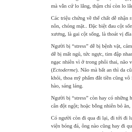
mà vẫn cứ lo lắng, thậm chí còn lo l
Các triệu chứng về thể chất dễ nhận r
nôn, chóng mặt.. Đặc biệt đau cột số
xương, là gai cột sống, là thoát vị đĩ
Người bị “stress” dễ bị bệnh vặt, cả
dễ bị mất ngủ, tức ngực, tim đập nh
ngạc nhiên vì ở trong phôi thai, não
(
Ectoderme
). Não mà bất an thì da 
khỏi, thoa mỹ phẩm đắt tiền cũng vô 
hào, sáng láng.
Người bị “stress” còn hay có những h
cân đột ngột; hoặc bỗng nhiên bỏ ăn,
Có người còn đi qua đi lại, đi tới đi
viện bóng đá, ông nào cũng hay đi qua 