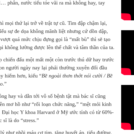
… phân, nước tiểu tóe vãi ra mà không hay, tay
 mọi thứ lại trở về trật tự cũ. Tim đập chậm lại,
Nếu sự đe dọa không mãnh liệt nhưng cứ dồn dập,
 vượt quá mức chịu đựng gọi là “mất bù” thì sẽ tạo
i không lường được lên thể chất và tâm thần của ta.
ịp chiến đấu một mất một còn trước thú dữ hay trước
n người ngày nay lại phải thường xuyên đối đầu
uy hiểm hơn, kiểu “
Bề ngoài thơn thớt nói cười / Bề
ao
.”
ng hay và dẫn tới vô số bệnh tật mà bác sĩ cũng
tên mơ hồ như “rối loạn chức năng,” “mệt mỏi kinh
”… Đại học Y khoa Harvard ở Mỹ ước tính có từ 60%-
sĩ là do “stress.”
 lý như nhồi máu cơ tim, tăng huyết áp, tiểu đường,