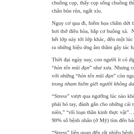
chuồng cọp, thấy cọp sổng chuồng thì
chân bủn rủn, ngất xỉu.
Nguy cơ qua đi, hiểm họa chấm dứt thì
hơi thở điều hòa, bắp cơ buông xả. 
hết lớp này tới lớp khác, đến một lúc
ra những hiệu ứng âm thầm gây tác hạ
Thời đại ngày nay, con người ít có d
“
hòn tên mũi đạn
” như xưa. Nhưng co
với những “
hòn tên mũi đạn
” còn ng
trong nham hiểm giết người không d
“Stress” vượt qua ngưỡng lúc nào khô
phải bó tay, đành gắn cho những cái 
niên,” “rối loạn thần kinh thực vật
90% số bệnh nhân (ở Mỹ) tìm đến bác 
“Stress” liên quan đến rất nhiều bệnh