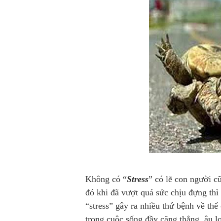
Không có “
Stress
” có lẽ con người c
đó khi đã vượt quá sức chịu đựng thì
“stress” gây ra nhiều thứ bệnh về thể 
trong cuộc sống đầy căng thẳng, âu lo