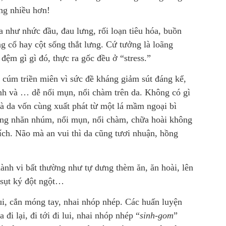
ắng nhiều hơn!
a như nhức đầu, đau lưng, rối loạn tiêu hóa, buồn
ng cổ hay cột sống thắt lưng. Cứ tưởng là loãng
a đệm gì gì đó, thực ra gốc đều ở “stress.”
m cúm triền miên vì sức đề kháng giảm sút đáng kể,
anh và … dễ nổi mụn, nổi chàm trên da. Không có gì
 và da vốn cùng xuất phát từ một lá mầm ngoại bì
cũng nhăn nhúm, nổi mụn, nổi chàm, chữa hoài không
ích. Não mà an vui thì da cũng tươi nhuận, hồng
ành vi bất thường như tự dưng thèm ăn, ăn hoài, lên
 sụt ký đột ngột…
 lui, cắn móng tay, nhai nhóp nhép. Các huấn luyện
đi lại, đi tới đi lui, nhai nhóp nhép “
sinh-gom
”