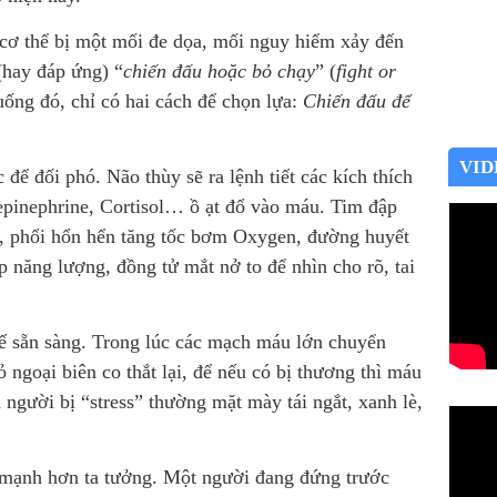
 cơ thể bị một mối đe dọa, mối nguy hiểm xảy đến
(hay đáp ứng) “
chiến đấu hoặc bỏ chạy
” (
fight or
huống đó, chỉ có hai cách để chọn lựa:
Chiến đấu để
VID
 để đối phó. Não thùy sẽ ra lệnh tiết các kích thích
repinephrine, Cortisol… ồ ạt đổ vào máu. Tim đập
, phổi hổn hển tăng tốc bơm Oxygen, đường huyết
 năng lượng, đồng tử mắt nở to để nhìn cho rõ, tai
hế sẵn sàng. Trong lúc các mạch máu lớn chuyển
ngoại biên co thắt lại, để nếu có bị thương thì máu
gười bị “stress” thường mặt mày tái ngắt, xanh lè,
 mạnh hơn ta tưởng. Một người đang đứng trước