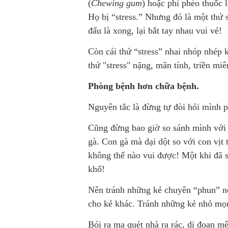
(
Chewing gum
) hoặc phì phèo thuốc l
Họ bị “stress.” Nhưng đó là một thứ s
đấu là xong, lại bắt tay nhau vui vẻ!
Còn cái thứ “stress” nhai nhóp nhép k
thứ "stress" nặng, mãn tính, triền mi
Phòng bệnh hơn chữa bệnh.
Nguyên tắc là đừng tự đòi hỏi mình p
Cũng đừng bao giờ so sánh mình với 
gà. Con gà mà dại dột so với con vịt
không thể nào vui được! Một khi đã 
khổ!
Nên tránh những kẻ chuyên “phun” nọ
cho kẻ khác. Tránh những kẻ nhỏ mọn,
Bói ra ma quét nhà ra rác, dị đoan mê