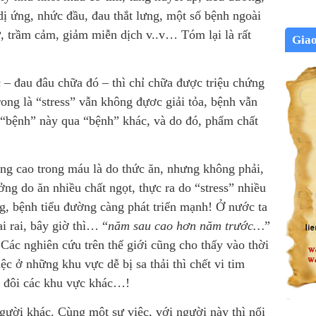
dị ứng, nhức đầu, đau thắt lưng, một số bệnh ngoài
tử, trầm cảm, giảm miễn dịch v..v… Tóm lại là rất
Gia
– đau đâu chữa đó – thì chỉ chữa được triệu chứng
rong là “stress” vẫn không đựơc giải tỏa, bệnh vẫn
 “bệnh” này qua “bệnh” khác, và do đó, phẩm chất
ăng cao trong máu là do thức ăn, nhưng không phải,
ng do ăn nhiều chất ngọt, thực ra do “stress” nhiều
g, bệnh tiểu đường càng phát triển mạnh! Ở nước ta
i rai, bây giờ thì… “
năm sau cao hơn năm trước…
”
! Các nghiên cứu trên thế giới cũng cho thấy vào thời
c ở những khu vực dễ bị sa thải thì chết vi tim
p đôi các khu vực khác…!
người khác. Cùng một sự việc, với người này thì nổi