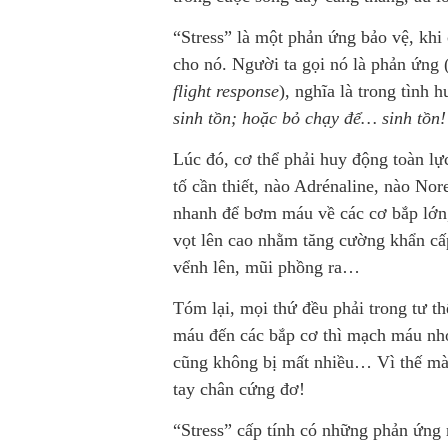
“Stress” là một phản ứng bảo vệ, khi
cho nó. Người ta gọi nó là phản ứng 
flight response
), nghĩa là trong tình 
sinh tồn; hoặc bỏ chạy để… sinh tồn!
Lúc đó, cơ thể phải huy động toàn lực
tố cần thiết, nào Adrénaline, nào No
nhanh để bơm máu về các cơ bắp lớn
vọt lên cao nhằm tăng cường khẩn cấp
vểnh lên, mũi phồng ra…
Tóm lại, mọi thứ đều phải trong tư t
máu đến các bắp cơ thì mạch máu nhỏ 
cũng không bị mất nhiều… Vì thế mà n
tay chân cứng đơ!
“Stress” cấp tính có những phản ứng