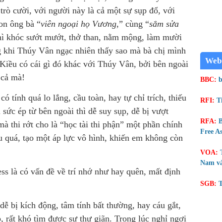
 trò cười, với người này là cả một sự sụp đổ, với
on ông bà “
viên ngoại họ Vương
,” cùng “
sắm sửa
hì khóc sướt mướt, thở than, nằm mộng, làm mười
 khi Thúy Vân ngạc nhiên thấy sao mà bà chị mình
Web
Kiều có cái gì đó khác với Thúy Vân, bởi bên ngoài
 cả mà!
BBC:
b
ó tính quá lo lắng, cầu toàn, hay tự chỉ trích, thiếu
RFI:
T
ức ép từ bên ngoài thì dễ suy sụp, dễ bị vượt
RFA:
B
à thi rớt cho là “học tài thi phận” một phần chính
Free As
ều quá, tạo một áp lực vô hình, khiến em không còn
VOA:
Nam và
ss là có vấn đề về trí nhớ như hay quên, mất định
SGB:
T
dễ bị kích động, tâm tính bất thường, hay cáu gắt,
, rất khó tìm được sự thư giãn. Trong lúc nghỉ ngơi