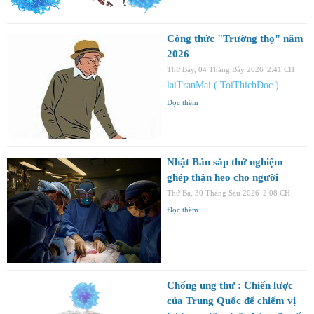
Công thức "Trường thọ" năm
2026
Thứ Bảy, 04 Tháng Bảy 2026
2:41 CH
laiTranMai ( ToiThichDoc )
Đọc thêm
Nhật Bản sắp thử nghiệm
ghép thận heo cho người
Thứ Ba, 30 Tháng Sáu 2026
2:08 CH
Đọc thêm
Chống ung thư : Chiến lược
của Trung Quốc để chiếm vị