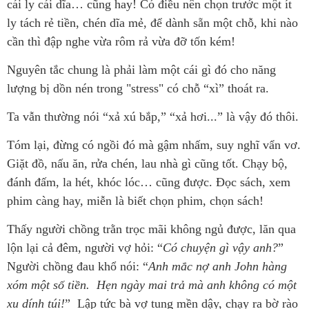
cái ly cái dĩa… cũng hay! Có điều nên chọn trước một ít
ly tách rẻ tiền, chén dĩa mẻ, để dành sẵn một chỗ, khi nào
cần thì đập nghe vừa rôm rả vừa đỡ tốn kém!
Nguyên tắc chung là phải làm một cái gì đó cho năng
lượng bị dồn nén trong "stress" có chỗ “xì” thoát ra.
Ta vẫn thường nói “xả xú bắp,” “xả hơi...” là vậy đó thôi.
Tóm lại, đừng có ngồi đó mà gậm nhấm, suy nghĩ vẩn vơ.
Giặt đồ, nấu ăn, rửa chén, lau nhà gì cũng tốt. Chạy bộ,
đánh đấm, la hét, khóc lóc… cũng được. Đọc sách, xem
phim càng hay, miễn là biết chọn phim, chọn sách!
Thấy người chồng trằn trọc mãi không ngủ được, lăn qua
lộn lại cả đêm, người vợ hỏi: “
Có chuyện gì vậy anh?
”
Người chồng đau khổ nói: “
Anh mắc nợ anh John hàng
xóm một số tiền. Hẹn ngày mai trả mà anh không có một
xu dính túi!
” Lập tức bà vợ tung mền dậy, chạy ra bờ rào