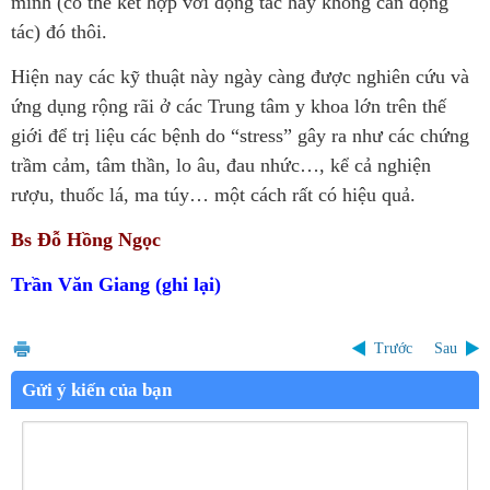
mình (có thể kết hợp với động tác hay không cần động
tác) đó thôi.
Hiện nay các kỹ thuật này ngày càng được nghiên cứu và
ứng dụng rộng rãi ở các Trung tâm y khoa lớn trên thế
giới để trị liệu các bệnh do “stress” gây ra như các chứng
trầm cảm, tâm thần, lo âu, đau nhức…, kể cả nghiện
rượu, thuốc lá, ma túy… một cách rất có hiệu quả.
Bs Đỗ Hồng Ngọc
Trần Văn Giang (ghi lại)
Trước
Sau
Gửi ý kiến của bạn