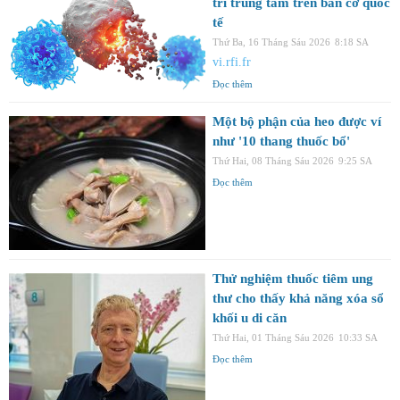
trí trung tâm trên bàn cờ quốc
tế
Thứ Ba, 16 Tháng Sáu 2026
8:18 SA
vi.rfi.fr
Đọc thêm
Một bộ phận của heo được ví
như '10 thang thuốc bổ'
Thứ Hai, 08 Tháng Sáu 2026
9:25 SA
Đọc thêm
Thử nghiệm thuốc tiêm ung
thư cho thấy khả năng xóa sổ
khối u di căn
Thứ Hai, 01 Tháng Sáu 2026
10:33 SA
Đọc thêm