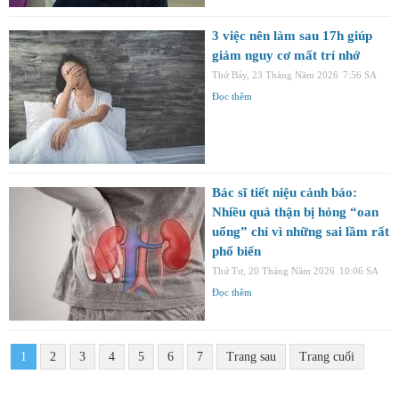
3 việc nên làm sau 17h giúp
giảm nguy cơ mất trí nhớ
Thứ Bảy, 23 Tháng Năm 2026
7:56 SA
Đọc thêm
Bác sĩ tiết niệu cảnh báo:
Nhiều quả thận bị hỏng “oan
uổng” chỉ vì những sai lầm rất
phổ biến
Thứ Tư, 20 Tháng Năm 2026
10:06 SA
Đọc thêm
1
2
3
4
5
6
7
Trang sau
Trang cuối