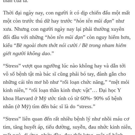
thần của ta.
Thời đại ngày nay, con người ít có dịp chiến đấu một mất
một còn trước thú dữ hay trước “
hòn tên mũi đạn
” như
xưa. Nhưng con người ngày nay lại phải thường xuyên
đối đầu với những “
hòn tên mũi đạn
” còn nguy hiểm hơn,
kiểu “
Bề ngoài thơn thớt nói cười / Bề trong nham hiểm
giết người không dao
.”
“Stress” vượt qua ngưỡng lúc nào không hay và dẫn tới
vô số bệnh tật mà bác sĩ cũng phải bó tay, đành gắn cho
những cái tên mơ hồ như “rối loạn chức năng,” “mệt mỏi
kinh niên,” “rối loạn thần kinh thực vật”… Đại học Y
khoa Harvard ở Mỹ ước tính có từ 60%- 90% số bệnh
nhân (ở Mỹ) tìm đến bác sĩ là do “stress.”
“Stress” liên quan đến rất nhiều bệnh lý như nhồi máu cơ
tim, tăng huyết áp, tiểu đường, suyễn, đau nhức kinh niên,
mất ngủ, dị ứng, nhức đầu, đau thắt lưng, một số bệnh