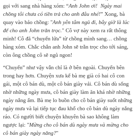
gọi với sang nhà hàng xóm: “
Anh John ơi! Ngày mai
chồng tôi chưa có tiền trả cho anh đâu nhé!
” Xong, bà
quay vào bảo chồng: "
Anh yên tâm ngủ đi, bây giờ là lúc
để cho anh John trằn trọc.
" Cô vợ này xem ra rất thông
minh! Cô đã “chuyển lửa” từ chồng mình sang… chồng
hàng xóm. Chắc chắn anh John sẽ trằn trọc cho tới sáng,
còn ông chồng cô sẽ ngủ ngon!
“Chuyển” như vậy vẫn chỉ là ở bên ngoài. Chuyển bên
trong hay hơn. Chuyện xưa kể bà mẹ già có hai cô con
gái, một cô bán dù, một cô bán giày vải. Cô bán dù sống
nhờ những ngày mưa, cô bán giày làm ăn khá nhờ những
ngày nắng ấm. Bà mẹ lo buồn cho cô bán giày suốt những
ngày mưa và lại tiếp tục đau khổ cho cô bán dù ngày nắng
ráo. Có người biết chuyện khuyên bà sao không làm
ngược lại: "
Mừng cho cô bán dù ngày mưa và mừng cho
cô bán giày ngày nắng?
"