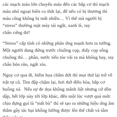
các mạch máu lớn chuyển máu đến các bắp cơ thì mạch
máu nhỏ ngoại biên co thắt lại, để nếu có bị thương thì
máu cũng không bị mất nhiều… Vì thế mà người bị
“stress” thường mặt mày tái ngắt, xanh lè, tay
chân cứng đơ!
“Stress” cấp tính có những phản ứng mạnh hơn ta tưởng.
Một người đang đứng trước chuồng cọp, thấy cọp sổng
chuồng thì… phân, nước tiểu tóe vãi ra mà không hay, tay
chân bủn rủn, ngất xỉu.
Nguy cơ qua đi, hiểm họa chấm dứt thì mọi thứ lại trở về
trật tự cũ. Tim đập chậm lại, hơi thở điều hòa, bắp cơ
buông xả. Nếu sự đe dọa không mãnh liệt nhưng cứ dồn
dập, hết lớp này tới lớp khác, đến một lúc vượt quá mức
chịu đựng gọi là “mất bù” thì sẽ tạo ra những hiệu ứng âm
thầm gây tác hại không lường được lên thể chất và tâm