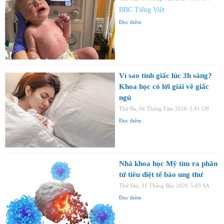
BBC Tiếng Việt
Đọc thêm
Vì sao tỉnh giấc lúc 3h sáng?
Khoa học có lời giải về giấc
ngủ
Thứ Ba, 04 Tháng Tám 2026
5:41 CH
Đọc thêm
Nhà khoa học Mỹ tìm ra phân
tử tiêu diệt tế bào ung thư
Thứ Sáu, 31 Tháng Bảy 2026
5:03 SA
Đọc thêm