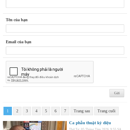
Tên của bạn
Email của bạn
1
2
3
4
5
6
7
Trang sau
Trang cuối
Ca phẫu thuật kỳ diệu
Thứ Tư, 05 Tháng Tám 2026
9:55 SA