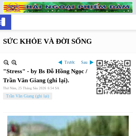
SỨC KHỎE VÀ ĐỜI SỐNG
Trước
Sau
"Stress" - by Bs Đỗ Hồng Ngọc /
Trần Văn Giang (ghi lại).
Thứ Năm, 25 Tháng Sáu 2026
6:54 SA
Trần Văn Giang (ghi lại)