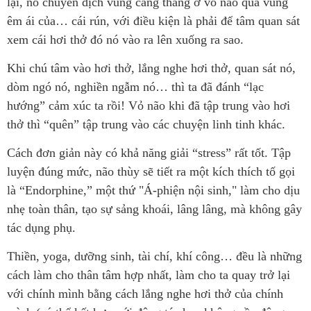
lại, nó chuyển dịch vùng căng thẳng ở vỏ não qua vùng
êm ái của… cái rún, với điều kiện là phải để tâm quan sát
xem cái hơi thở đó nó vào ra lên xuống ra sao.
Khi chú tâm vào hơi thở, lắng nghe hơi thở, quan sát nó,
dòm ngó nó, nghiền ngẫm nó… thì ta đã đánh “lạc
hướng” cảm xúc ta rồi! Vỏ não khi đã tập trung vào hơi
thở thì “quên” tập trung vào các chuyện linh tinh khác.
Cách đơn giản này có khả năng giải “stress” rất tốt. Tập
luyện đúng mức, não thùy sẽ tiết ra một kích thích tố gọi
là “Endorphine,” một thứ "Á-phiện nội sinh," làm cho dịu
nhẹ toàn thân, tạo sự sảng khoái, lâng lâng, mà không gây
tác dụng phụ.
Thiền, yoga, dưỡng sinh, tài chí, khí công… đều là những
cách làm cho thân tâm hợp nhất, làm cho ta quay trở lại
với chính mình bằng cách lắng nghe hơi thở của chính