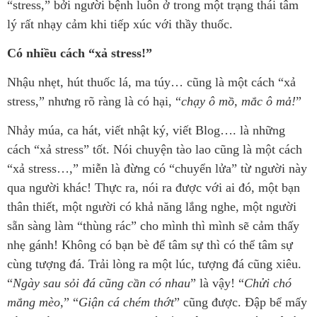
“stress,” bởi người bệnh luôn ở trong một trạng thái tâm
lý rất nhạy cảm khi tiếp xúc với thầy thuốc.
Có nhiều cách “xả stress!”
Nhậu nhẹt, hút thuốc lá, ma túy… cũng là một cách “xả
stress,” nhưng rõ ràng là có hại, “
chạy ô mồ, mắc ô mả!
”
Nhảy múa, ca hát, viết nhật ký, viết Blog…. là những
cách “xả stress” tốt. Nói chuyện tào lao cũng là một cách
“xả stress…,” miễn là đừng có “chuyển lửa” từ người này
qua người khác! Thực ra, nói ra được với ai đó, một bạn
thân thiết, một người có khả năng lắng nghe, một người
sẵn sàng làm “thùng rác” cho mình thì mình sẽ cảm thấy
nhẹ gánh! Không có bạn bè để tâm sự thì có thể tâm sự
cùng tượng đá. Trải lòng ra một lúc, tượng đá cũng xiêu.
“
Ngày sau sỏi đá cũng cần có nhau
” là vậy! “
Chửi chó
mắng mèo,
” “
Giận cá chém thớt
” cũng được. Đập bể mấy