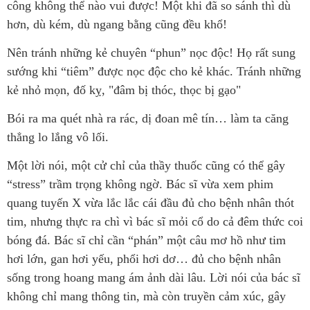
công không thể nào vui được! Một khi đã so sánh thì dù
hơn, dù kém, dù ngang bằng cũng đều khổ!
Nên tránh những kẻ chuyên “phun” nọc độc! Họ rất sung
sướng khi “tiêm” được nọc độc cho kẻ khác. Tránh những
kẻ nhỏ mọn, đố kỵ, "đâm bị thóc, thọc bị gạo"
Bói ra ma quét nhà ra rác, dị đoan mê tín… làm ta căng
thẳng lo lắng vô lối.
Một lời nói, một cử chỉ của thầy thuốc cũng có thể gây
“stress” trầm trọng không ngờ. Bác sĩ vừa xem phim
quang tuyến X vừa lắc lắc cái đầu đủ cho bệnh nhân thót
tim, nhưng thực ra chì vì bác sĩ mỏi cổ do cả đêm thức coi
bóng đá. Bác sĩ chỉ cần “phán” một câu mơ hồ như tim
hơi lớn, gan hơi yếu, phổi hơi dơ… đủ cho bệnh nhân
sống trong hoang mang ám ảnh dài lâu. Lời nói của bác sĩ
không chỉ mang thông tin, mà còn truyền cảm xúc, gây