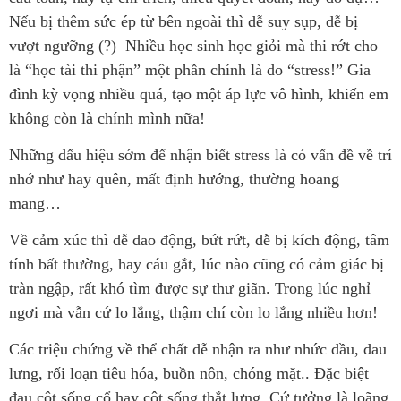
Nếu bị thêm sức ép từ bên ngoài thì dễ suy sụp, dễ bị
vượt ngưỡng (?) Nhiều học sinh học giỏi mà thi rớt cho
là “học tài thi phận” một phần chính là do “stress!” Gia
đình kỳ vọng nhiều quá, tạo một áp lực vô hình, khiến em
không còn là chính mình nữa!
Những dấu hiệu sớm để nhận biết stress là có vấn đề về trí
nhớ như hay quên, mất định hướng, thường hoang
mang…
Về cảm xúc thì dễ dao động, bứt rứt, dễ bị kích động, tâm
tính bất thường, hay cáu gắt, lúc nào cũng có cảm giác bị
tràn ngập, rất khó tìm được sự thư giãn. Trong lúc nghỉ
ngơi mà vẫn cứ lo lắng, thậm chí còn lo lắng nhiều hơn!
Các triệu chứng về thể chất dễ nhận ra như nhức đầu, đau
lưng, rối loạn tiêu hóa, buồn nôn, chóng mặt.. Đặc biệt
đau cột sống cổ hay cột sống thắt lưng. Cứ tưởng là loãng