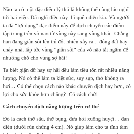
Não ta có một đặc điểm lý thú là không thể cùng lúc nghĩ
tới hai việc. Đã nghĩ điều này thì quên điều kia. Và người
ta đã “lợi dụng” đặc điểm này để dịch chuyển các điểm
tập trung trên vỏ não từ vùng này sang vùng khác. Chẳng
hạn đang giận sôi lên thì đột nhiên xảy ra... động đất hay
cháy nhà, lập tức vùng “giận sôi” của vỏ não tắt ngấm để
nhường chỗ cho vùng sợ hãi!
Ta biết giận dữ hay sợ hãi đều làm tiêu tốn rất nhiều năng
lượng. Nó có thể làm ta kiệt sức, suy sụp, thở không ra
hơi… Có thể chọn cách nào khác chuyển dịch hay hơn, có
lợi cho sức khỏe hơn chăng? Có cách chứ!
Cách chuyển dịch năng lượng trên cơ thể
Đó là cách thở sâu, thở bụng, đưa hơi xuống huyệt… đan
điền (dưới rún chừng 4 cm). Nó giúp làm cho ta tĩnh tâm