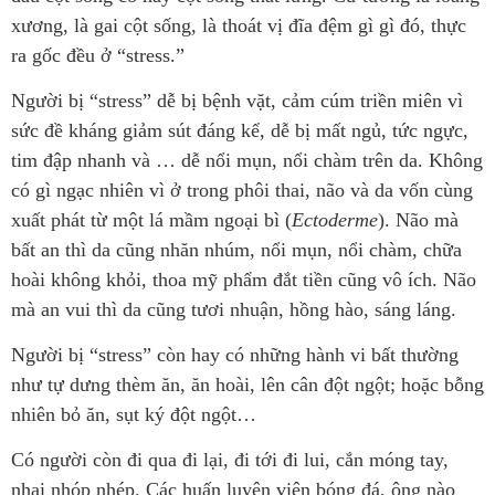
xương, là gai cột sống, là thoát vị đĩa đệm gì gì đó, thực
ra gốc đều ở “stress.”
Người bị “stress” dễ bị bệnh vặt, cảm cúm triền miên vì
sức đề kháng giảm sút đáng kể, dễ bị mất ngủ, tức ngực,
tim đập nhanh và … dễ nổi mụn, nổi chàm trên da. Không
có gì ngạc nhiên vì ở trong phôi thai, não và da vốn cùng
xuất phát từ một lá mầm ngoại bì (
Ectoderme
). Não mà
bất an thì da cũng nhăn nhúm, nổi mụn, nổi chàm, chữa
hoài không khỏi, thoa mỹ phẩm đắt tiền cũng vô ích. Não
mà an vui thì da cũng tươi nhuận, hồng hào, sáng láng.
Người bị “stress” còn hay có những hành vi bất thường
như tự dưng thèm ăn, ăn hoài, lên cân đột ngột; hoặc bỗng
nhiên bỏ ăn, sụt ký đột ngột…
Có người còn đi qua đi lại, đi tới đi lui, cắn móng tay,
nhai nhóp nhép. Các huấn luyện viện bóng đá, ông nào