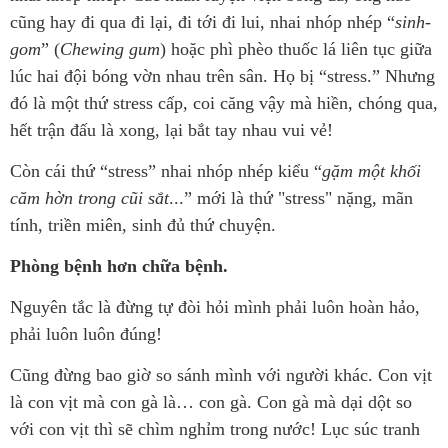
cũng hay đi qua đi lại, đi tới đi lui, nhai nhóp nhép “
sinh-
gom
” (
Chewing gum
) hoặc phì phèo thuốc lá liên tục giữa
lúc hai đội bóng vờn nhau trên sân. Họ bị “stress.” Nhưng
đó là một thứ stress cấp, coi căng vậy mà hiền, chóng qua,
hết trận đấu là xong, lại bắt tay nhau vui vẻ!
Còn cái thứ “stress” nhai nhóp nhép kiểu “
gặm một khối
căm hờn trong cũi sắt
...” mới là thứ "stress" nặng, mãn
tính, triền miên, sinh đủ thứ chuyện.
Phòng bệnh hơn chữa bệnh.
Nguyên tắc là đừng tự đòi hỏi mình phải luôn hoàn hảo,
phải luôn luôn đúng!
Cũng đừng bao giờ so sánh mình với người khác. Con vịt
là con vịt mà con gà là… con gà. Con gà mà dại dột so
với con vịt thì sẽ chìm nghỉm trong nước! Lục súc tranh