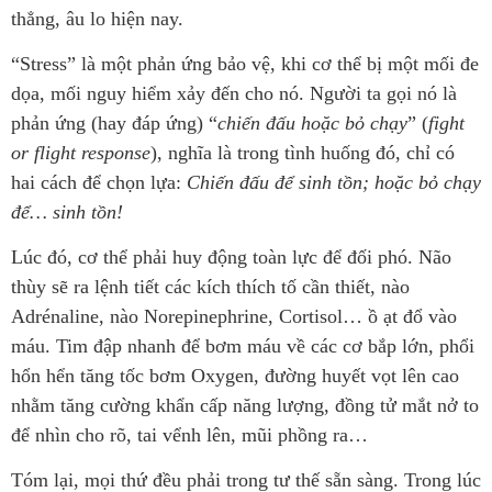
thẳng, âu lo hiện nay.
“Stress” là một phản ứng bảo vệ, khi cơ thể bị một mối đe
dọa, mối nguy hiểm xảy đến cho nó. Người ta gọi nó là
phản ứng (hay đáp ứng) “
chiến đấu hoặc bỏ chạy
” (
fight
or flight response
), nghĩa là trong tình huống đó, chỉ có
hai cách để chọn lựa:
Chiến đấu để sinh tồn; hoặc bỏ chạy
để… sinh tồn!
Lúc đó, cơ thể phải huy động toàn lực để đối phó. Não
thùy sẽ ra lệnh tiết các kích thích tố cần thiết, nào
Adrénaline, nào Norepinephrine, Cortisol… ồ ạt đổ vào
máu. Tim đập nhanh để bơm máu về các cơ bắp lớn, phổi
hổn hển tăng tốc bơm Oxygen, đường huyết vọt lên cao
nhằm tăng cường khẩn cấp năng lượng, đồng tử mắt nở to
để nhìn cho rõ, tai vểnh lên, mũi phồng ra…
Tóm lại, mọi thứ đều phải trong tư thế sẵn sàng. Trong lúc