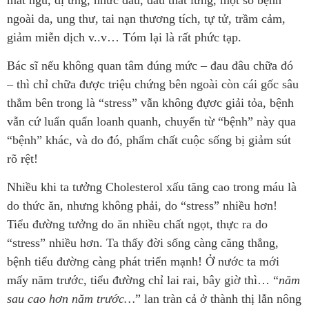
ngoài da, ung thư, tai nạn thương tích, tự tử, trầm cảm,
giảm miễn dịch v..v… Tóm lại là rất phức tạp.
Bác sĩ nếu không quan tâm đúng mức – đau đâu chữa đó
– thì chỉ chữa được triệu chứng bên ngoài còn cái gốc sâu
thẳm bên trong là “stress” vẫn không đựơc giải tỏa, bệnh
vẫn cứ luẩn quẩn loanh quanh, chuyển từ “bệnh” này qua
“bệnh” khác, và do đó, phẩm chất cuộc sống bị giảm sút
rõ rệt!
Nhiều khi ta tưởng Cholesterol xấu tăng cao trong máu là
do thức ăn, nhưng không phải, do “stress” nhiều hơn!
Tiểu đường tưởng do ăn nhiều chất ngọt, thực ra do
“stress” nhiều hơn. Ta thấy đời sống càng căng thẳng,
bệnh tiểu đường càng phát triển mạnh! Ở nước ta mới
mấy năm trước, tiểu đường chỉ lai rai, bây giờ thì… “
năm
sau cao hơn năm trước…
” lan tràn cả ở thành thị lẫn nông