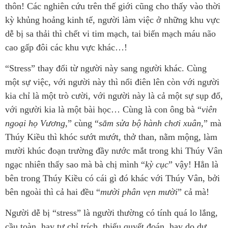
thôn! Các nghiên cứu trên thế giới cũng cho thấy vào thời
kỳ khủng hoảng kinh tế, người làm việc ở những khu vực
dễ bị sa thải thì chết vi tim mạch, tai biến mạch máu não
cao gấp đôi các khu vực khác…!
“Stress” thay đổi từ người này sang người khác. Cùng
một sự việc, với người này thì nổi điên lên còn với người
kia chỉ là một trò cười, với người này là cả một sự sụp đổ,
với người kia là một bài học… Cùng là con ông bà “
viên
ngoại họ Vương
,” cùng “
sắm sửa bộ hành chơi xuân,
” mà
Thúy Kiều thì khóc sướt mướt, thở than, nằm mộng, làm
mười khúc đoạn trường đầy nước mắt trong khi Thúy Vân
ngạc nhiên thấy sao mà bà chị mình “
kỳ cục
” vậy! Hẳn là
bên trong Thúy Kiều có cái gì đó khác với Thúy Vân, bởi
bên ngoài thì cả hai đều “
mười phân vẹn mười
” cả mà!
Người dễ bị “stress” là người thường có tính quá lo lắng,
cầu toàn, hay tự chỉ trích, thiếu quyết đoán, hay do dự…