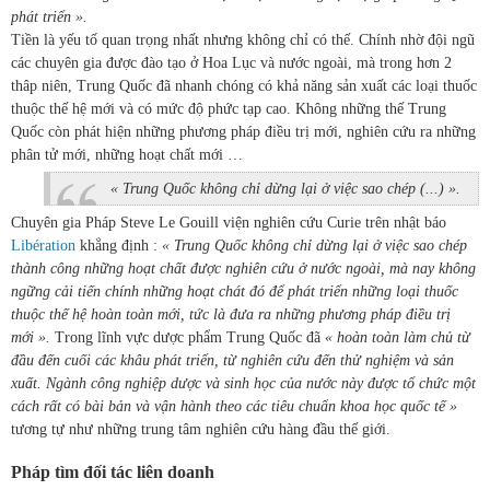
phát triển ».
Tiền là yếu tố quan trọng nhất nhưng không chỉ có thế. Chính nhờ đội ngũ
các chuyên gia được đào tạo ở Hoa Lục và nước ngoài, mà trong hơn 2
thâp niên, Trung Quốc đã nhanh chóng có khả năng sản xuất các loại thuốc
thuộc thế hệ mới và có mức độ phức tạp cao. Không những thế Trung
Quốc còn phát hiện những phương pháp điều trị mới, nghiên cứu ra những
phân tử mới, những hoạt chất mới …
« Trung Quốc không chỉ dừng lại ở việc sao chép (...) ».
Chuyên gia Pháp Steve Le Gouill viện nghiên cứu Curie trên nhật báo
Libération
khẳng định :
« Trung Quốc không chỉ dừng lại ở việc sao chép
thành công những hoạt chất được nghiên cứu ở nước ngoài, mà nay không
ngững cải tiến chính những hoạt chát đó để phát triển những loại thuốc
thuộc thế hệ hoàn toàn mới, tức là đưa ra những phương pháp điều trị
mới ».
Trong lĩnh vực dược phẩm Trung Quốc đã
« hoàn toàn làm chủ từ
đầu đến cuối các khâu phát triển, từ nghiên cứu đến thử nghiệm và sản
xuất. Ngành công nghiệp dược và sinh học của nước này được tổ chức một
cách rất có bài bản và vận hành theo các tiêu chuẩn khoa học quốc tế »
tương tự như những trung tâm nghiên cứu hàng đầu thế giới.
Pháp tìm đối tác liên doanh