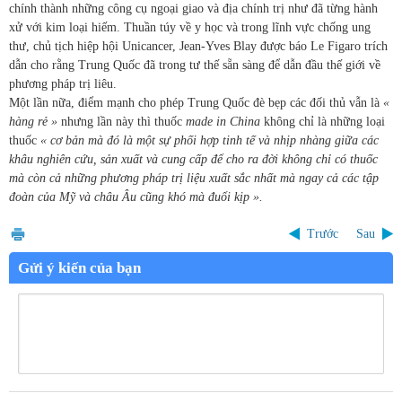
chính thành những công cụ ngoại giao và địa chính trị như đã từng hành
xử với kim loại hiếm. Thuần túy về y học và trong lĩnh vực chống ung
thư, chủ tịch hiệp hội Unicancer, Jean-Yves Blay được báo Le Figaro trích
dẫn cho rằng Trung Quốc đã trong tư thế sẵn sàng để dẫn đầu thế giới về
phương pháp trị liêu.
Một lần nữa, điểm mạnh cho phép Trung Quốc đè bẹp các đối thủ vẫn là
«
hàng rẻ »
nhưng lần này thì thuốc
made in China
không chỉ là những loại
thuốc
« cơ bản mà đó là một sự phối hợp tinh tế và nhịp nhàng giữa các
khâu nghiên cứu, sản xuất và cung cấp để cho ra đời không chỉ có thuốc
mà còn cả những phương pháp trị liệu xuất sắc nhất mà ngay cả các tập
đoàn của Mỹ và châu Âu cũng khó mà đuổi kịp ».
Trước
Sau
Gửi ý kiến của bạn