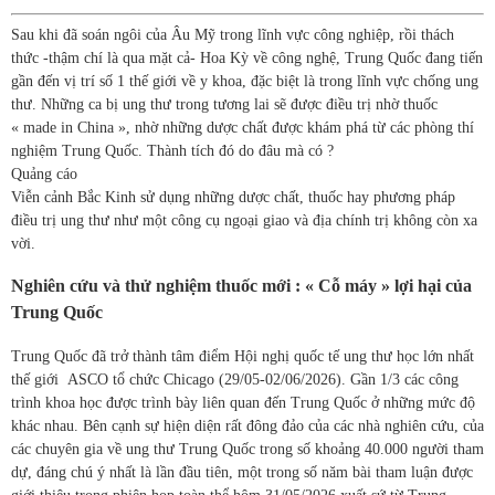
Sau khi đã soán ngôi của Âu Mỹ trong lĩnh vực công nghiệp, rồi thách
thức -thậm chí là qua mặt cả- Hoa Kỳ về công nghệ, Trung Quốc đang tiến
gần đến vị trí số 1 thế giới về y khoa, đặc biệt là trong lĩnh vực chống ung
thư. Những ca bị ung thư trong tương lai sẽ được điều trị nhờ thuốc
« made in China », nhờ những dược chất được khám phá từ các phòng thí
nghiệm Trung Quốc. Thành tích đó do đâu mà có ?
Quảng cáo
Viễn cảnh Bắc Kinh sử dụng những dược chất, thuốc hay phương pháp
điều trị ung thư như một công cụ ngoại giao và địa chính trị không còn xa
vời.
Nghiên cứu và thử nghiệm thuốc mới : « Cỗ máy » lợi hại của
Trung Quốc
Trung Quốc đã trở thành tâm điểm Hội nghị quốc tế ung thư học lớn nhất
thế giới ASCO tổ chức Chicago (29/05-02/06/2026). Gần 1/3 các công
trình khoa học được trình bày liên quan đến Trung Quốc ở những mức độ
khác nhau. Bên cạnh sự hiện diện rất đông đảo của các nhà nghiên cứu, của
các chuyên gia về ung thư Trung Quốc trong số khoảng 40.000 người tham
dự, đáng chú ý nhất là lần đầu tiên, một trong số năm bài tham luận được