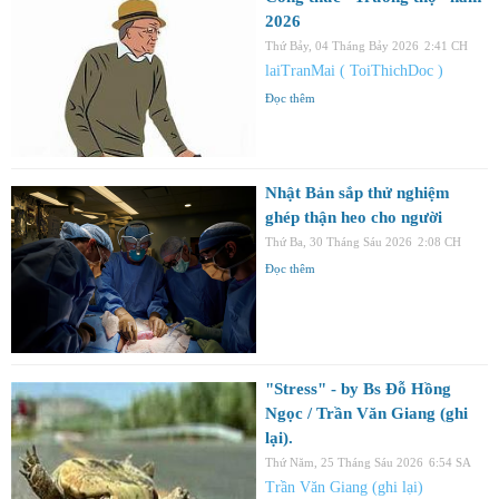
2026
Thứ Bảy, 04 Tháng Bảy 2026
2:41 CH
laiTranMai ( ToiThichDoc )
Đọc thêm
Nhật Bản sắp thử nghiệm
ghép thận heo cho người
Thứ Ba, 30 Tháng Sáu 2026
2:08 CH
Đọc thêm
"Stress" - by Bs Đỗ Hồng
Ngọc / Trần Văn Giang (ghi
lại).
Thứ Năm, 25 Tháng Sáu 2026
6:54 SA
Trần Văn Giang (ghi lại)