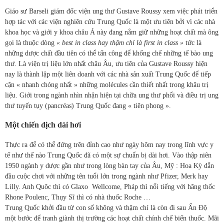
Giáo sư Barseli giám đốc viện ung thư Gustave Roussy xem việc phát triển
hợp tác với các viện nghiên cứu Trung Quốc là một ưu tiên bởi vì các nhà
khoa học và giới y khoa châu Á này đang nắm giữ những hoạt chất mà ông
gọi là thuộc dòng
« best in class hay thậm chí là first in class »
tức là
những dược chất đầu tiên có thể tấn công để khống chế những tế bào ung
thư. Là viện trị liệu lớn nhất châu Âu, ưu tiên của Gustave Roussy hiện
nay là thành lập một liên doanh với các nhà sản xuất Trung Quốc để tiếp
cận « nhanh chóng nhất » những molécules cần thiết nhất trong khâu trị
liệu. Giới trong ngành nhìn nhận hiện tại chữa ung thư phổi và điều trị ung
thư tuyến tụy (pancréas) Trung Quốc đang « tiên phong ».
Một chiến dịch dài hơi
Thực ra để có thể đứng trên đỉnh cao như ngày hôm nay trong lĩnh vực y
tế như thế nào Trung Quốc đã có một sự chuẩn bị dài hơi. Vào thập niên
1950 ngành y dược gần như trong lòng bàn tay của Âu, Mỹ : Hoa Kỳ dẫn
đầu cuộc chơi với những tên tuổi lớn trong ngành như Pfizer, Merk hay
Lilly. Anh Quôc thì có Glaxo Wellcome, Pháp thì nổi tiếng với hãng thốc
Rhone Poulenc, Thụy Sĩ thì có nhà thuốc Roche …
Trung Quốc khởi đầu từ con số không và thậm chí là còn đi sau Ấn Độ
một bước để tranh giành thị trường các hoạt chất chính chế biến thuốc. Mãi