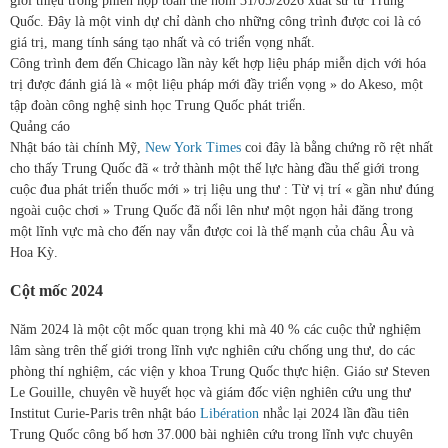
giới thiệu trong phiên họp toàn thể hôm 31/05/2026 xuất sứ từ Trung
Quốc. Đây là một vinh dự chỉ dành cho những công trình được coi là có
giá trị, mang tính sáng tạo nhất và có triển vọng nhất.
Công trình đem đến Chicago lần này kết hợp liệu pháp miễn dịch với hóa
trị được đánh giá là « một liệu pháp mới đầy triển vọng » do Akeso, một
tập đoàn công nghệ sinh học Trung Quốc phát triển.
Quảng cáo
Nhật báo tài chính Mỹ,
New York Times
coi đây là bằng chứng rõ rệt nhất
cho thấy Trung Quốc đã « trở thành một thế lực hàng đầu thế giới trong
cuộc đua phát triển thuốc mới » trị liệu ung thư : Từ vị trí « gần như đúng
ngoài cuộc chơi » Trung Quốc đã nổi lên như một ngọn hải đăng trong
một lĩnh vực mà cho đến nay vẫn được coi là thế mạnh của châu Âu và
Hoa Kỳ.
Cột mốc 2024
Năm 2024 là một cột mốc quan trọng khi mà 40 % các cuộc thử nghiệm
lâm sàng trên thế giới trong lĩnh vực nghiên cứu chống ung thư, do các
phòng thí nghiệm, các viện y khoa Trung Quốc thực hiện. Giáo sư Steven
Le Gouille, chuyên về huyết học và giám đốc viện nghiên cứu ung thư
Institut Curie-Paris trên nhật báo
Libération
nhắc lại 2024 lần đầu tiên
Trung Quốc công bố hơn 37.000 bài nghiên cứu trong lĩnh vực chuyên