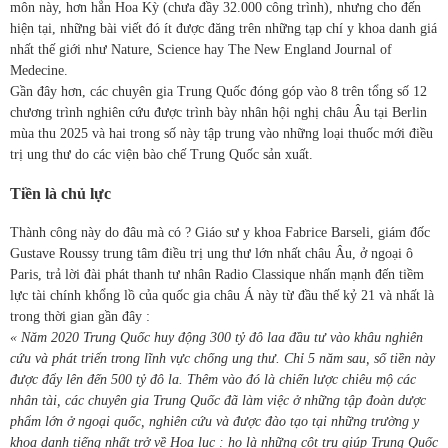
môn này, hơn hẳn Hoa Kỳ (chưa đầy 32.000 công trình), nhưng cho đến
hiện tại, những bài viết đó ít được đăng trên những tạp chí y khoa danh giá
nhất thế giới như Nature, Science hay The New England Journal of
Medecine.
Gần đây hơn, các chuyên gia Trung Quốc đóng góp vào 8 trên tổng số 12
chương trình nghiên cứu được trình bày nhân hội nghị châu Âu tại Berlin
mùa thu 2025 và hai trong số này tập trung vào những loại thuốc mới điều
trị ung thư do các viện bào chế Trung Quốc sản xuất.
Tiền là chủ lực
Thành công này do đâu mà có ? Giáo sư y khoa Fabrice Barseli, giám đốc
Gustave Roussy trung tâm điều trị ung thư lớn nhất châu Âu, ở ngoại ô
Paris, trả lời đài phát thanh tư nhân Radio Classique nhấn mạnh đến tiềm
lực tài chính khổng lồ của quốc gia châu Á này từ đầu thế kỷ 21 và nhất là
trong thời gian gần đây :
« Năm 2020 Trung Quốc huy động 300 tỷ đô laa đầu tư vào khâu nghiên
cứu và phát triển trong lĩnh vực chống ung thư. Chỉ 5 năm sau, số tiền này
được đẩy lên đến 500 tỷ đô la. Thêm vào đó là chiến lược chiêu mộ các
nhân tài, các chuyên gia Trung Quốc đã làm việc ở những tập đoàn dược
phẩm lớn ở ngoại quốc, nghiên cứu và được đào tạo tại những trường y
khoa danh tiếng nhất trở về Hoa lục : họ là những cột trụ giúp Trung Quốc