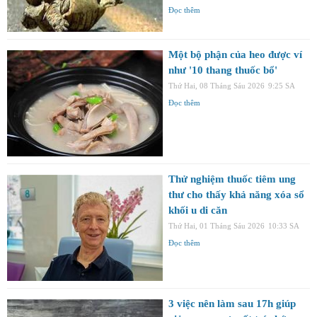
Đọc thêm
Một bộ phận của heo được ví
như '10 thang thuốc bổ'
Thứ Hai, 08 Tháng Sáu 2026
9:25 SA
Đọc thêm
Thử nghiệm thuốc tiêm ung
thư cho thấy khả năng xóa sổ
khối u di căn
Thứ Hai, 01 Tháng Sáu 2026
10:33 SA
Đọc thêm
3 việc nên làm sau 17h giúp