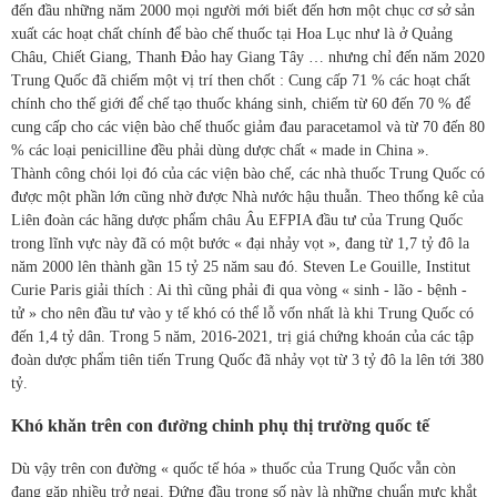
đến đầu những năm 2000 mọi người mới biết đến hơn một chục cơ sở sản
xuất các hoạt chất chính để bào chế thuốc tại Hoa Lục như là ở Quảng
Châu, Chiết Giang, Thanh Đảo hay Giang Tây … nhưng chỉ đến năm 2020
Trung Quốc đã chiếm một vị trí then chốt : Cung cấp 71 % các hoạt chất
chính cho thế giới để chế tạo thuốc kháng sinh, chiếm từ 60 đến 70 % để
cung cấp cho các viện bào chế thuốc giảm đau paracetamol và từ 70 đến 80
% các loại penicilline đều phải dùng dược chất « made in China ».
Thành công chói lọi đó của các viện bào chế, các nhà thuốc Trung Quốc có
được một phần lớn cũng nhờ được Nhà nước hậu thuẫn. Theo thống kê của
Liên đoàn các hãng dược phẩm châu Âu EFPIA đầu tư của Trung Quốc
trong lĩnh vực này đã có một bước « đại nhảy vọt », đang từ 1,7 tỷ đô la
năm 2000 lên thành gần 15 tỷ 25 năm sau đó. Steven Le Gouille, Institut
Curie Paris giải thích : Ai thì cũng phải đi qua vòng « sinh - lão - bệnh -
tử » cho nên đầu tư vào y tế khó có thể lỗ vốn nhất là khi Trung Quốc có
đến 1,4 tỷ dân. Trong 5 năm, 2016-2021, trị giá chứng khoán của các tập
đoàn dược phẩm tiên tiến Trung Quốc đã nhảy vọt từ 3 tỷ đô la lên tới 380
tỷ.
Khó khăn trên con đường chinh phụ thị trường quốc tế
Dù vậy trên con đường « quốc tế hóa » thuốc của Trung Quốc vẫn còn
đang gặp nhiều trở ngại. Đứng đầu trong số này là những chuẩn mực khắt