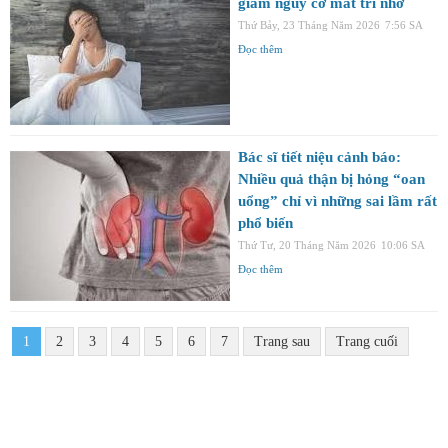
giảm nguy cơ mất trí nhớ
Thứ Bảy, 23 Tháng Năm 2026
7:56 SA
Đọc thêm
Bác sĩ tiết niệu cảnh báo:
Nhiều quả thận bị hỏng “oan
uổng” chỉ vì những sai lầm rất
phổ biến
Thứ Tư, 20 Tháng Năm 2026
10:06 SA
Đọc thêm
1
2
3
4
5
6
7
Trang sau
Trang cuối