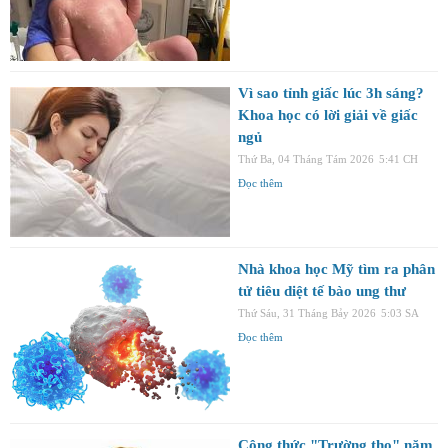
Vì sao tỉnh giấc lúc 3h sáng?
Khoa học có lời giải về giấc
ngủ
Thứ Ba, 04 Tháng Tám 2026
5:41 CH
Đọc thêm
Nhà khoa học Mỹ tìm ra phân
tử tiêu diệt tế bào ung thư
Thứ Sáu, 31 Tháng Bảy 2026
5:03 SA
Đọc thêm
Công thức "Trường thọ" năm