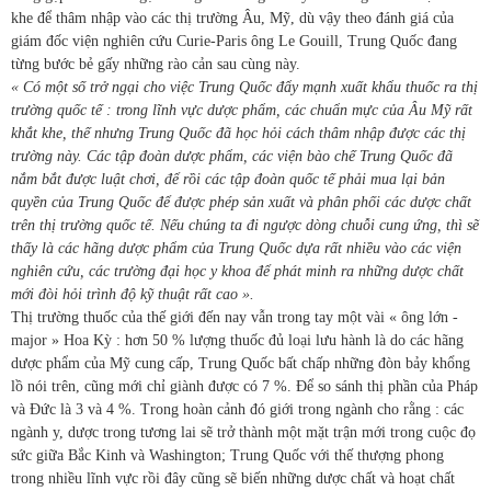
khe để thâm nhập vào các thị trường Âu, Mỹ, dù vậy theo đánh giá của
giám đốc viện nghiên cứu Curie-Paris ông Le Gouill, Trung Quốc đang
từng bước bẻ gấy những rào cản sau cùng này.
« Có một số trở ngại cho việc Trung Quốc đẩy mạnh xuất khẩu thuốc ra thị
trường quốc tế : trong lĩnh vực dược phẩm, các chuẩn mực của Âu Mỹ rất
khắt khe, thế nhưng Trung Quốc đã học hỏi cách thâm nhập được các thị
trường này. Các tập đoàn dược phẩm, các viện bào chế Trung Quốc đã
nắm bắt được luật chơi, để rồi các tập đoàn quốc tế phải mua lại bản
quyền của Trung Quốc để được phép sản xuất và phân phối các dược chất
trên thị trường quốc tế. Nếu chúng ta đi ngược dòng chuỗi cung ứng, thì sẽ
thấy là các hãng dược phẩm của Trung Quốc dựa rất nhiều vào các viện
nghiên cứu, các trường đại học y khoa để phát minh ra những dược chất
mới đòi hỏi trình độ kỹ thuật rất cao ».
Thị trường thuốc của thế giới đến nay vẫn trong tay một vài « ông lớn -
major » Hoa Kỳ : hơn 50 % lượng thuốc đủ loại lưu hành là do các hãng
dược phẩm của Mỹ cung cấp, Trung Quốc bất chấp những đòn bảy khổng
lồ nói trên, cũng mới chỉ giành được có 7 %. Để so sánh thị phần của Pháp
và Đức là 3 và 4 %. Trong hoàn cảnh đó giới trong ngành cho rằng : các
ngành y, dược trong tương lai sẽ trở thành một mặt trận mới trong cuộc đọ
sức giữa Bắc Kinh và Washington; Trung Quốc với thế thượng phong
trong nhiều lĩnh vực rồi đây cũng sẽ biến những dược chất và hoạt chất