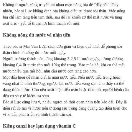
Không ít người cũng truyền tai nhau mẹo uống bia để “đẩy sỏi”. Tuy
nhiên, bác sĩ Lực khẳng định bia không điều trị được sỏi thận. Việc uống
bia chỉ làm tăng tiểu tạm thời, sau đó lại khiến cơ thể mất nước và tăng
axit uric - yếu tố thuận lợi hình thành sỏi mới.
Không uống đủ nước và nhịn tiểu
Theo bác sĩ Mai Văn Lực, cách đơn giản và hiệu quả nhất để phòng sỏi
thận chính là uống đủ nước mỗi ngày.
Người trưởng thành nên uống khoảng 2-2,5 lít nước/ngày, tương đương
khoảng 0,4 lít nước cho mỗi 10kg thể trọng. Vào mùa hè, khi cơ thể mất
nước nhiều qua mồ hôi, nhu cầu nước còn tăng cao hơn.
Một dấu hiệu dễ nhận biết là màu nước tiểu. Nếu nước tiểu trong hoặc
vàng nhạt là bình thường; ngược lại, nước tiểu vàng sậm cho thấy cơ thể
đang thiếu nước. Còn nếu xuất hiện tiểu máu hoặc tiểu mủ, người bệnh cần
đến cơ sở y tế kiểm tra sớm.
Bác sĩ Lực cũng lưu ý, nhiều người có thói quen nhịn tiểu kéo dài. Đây là
điều rất có hại vì nước tiểu ứ đọng lâu trong bàng quang tạo điều kiện cho
vi khuẩn phát triển và hình thành cặn sỏi.
Kiêng canxi hay lạm dụng vitamin C