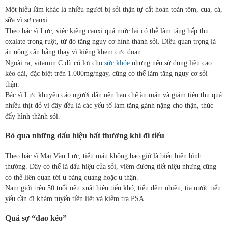
Một hiểu lầm khác là nhiều người bị sỏi thận tự cắt hoàn toàn tôm, cua, cá,
sữa vì sợ canxi.
Theo bác sĩ Lực, việc kiêng canxi quá mức lại có thể làm tăng hấp thu
oxalate trong ruột, từ đó tăng nguy cơ hình thành sỏi. Điều quan trọng là
ăn uống cân bằng thay vì kiêng khem cực đoan.
Ngoài ra, vitamin C dù có lợi cho
sức khỏe
nhưng nếu sử dụng liều cao
kéo dài, đặc biệt trên 1.000mg/ngày, cũng có thể làm tăng nguy cơ sỏi
thận.
Bác sĩ Lực khuyến cáo người dân nên hạn chế ăn mặn và giảm tiêu thụ quá
nhiều thịt đỏ vì đây đều là các yếu tố làm tăng gánh nặng cho thận, thúc
đẩy hình thành sỏi.
Bỏ qua những dấu hiệu bất thường khi đi tiểu
Theo bác sĩ Mai Văn Lực, tiểu máu không bao giờ là biểu hiện bình
thường. Đây có thể là dấu hiệu của sỏi, viêm đường tiết niệu nhưng cũng
có thể liên quan tới u bàng quang hoặc u thận.
Nam giới trên 50 tuổi nếu xuất hiện tiểu khó, tiểu đêm nhiều, tia nước tiểu
yếu cần đi khám tuyến tiền liệt và kiểm tra PSA.
Quá sợ “dao kéo”