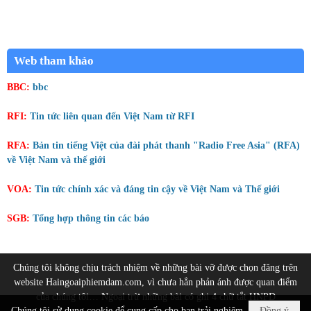
Web tham khảo
BBC:
bbc
RFI:
Tin tức liên quan đến Việt Nam từ RFI
RFA:
Bản tin tiếng Việt của đài phát thanh "Radio Free Asia" (RFA)
về Việt Nam và thế giới
VOA:
Tin tức chính xác và đáng tin cậy về Việt Nam và Thế giới
SGB:
Tổng hợp thông tin các báo
Chúng tôi không chịu trách nhiệm về những bài vỡ được chọn đăng trên
website Haingoaiphiemdam.com, vì chưa hẳn phản ánh được quan điểm
của chúng tôi… Ngoại trừ những bài có ghi 4 chữ tắt HNPD
Chúng tôi sử dụng cookie để cung cấp cho bạn trải nghiệm
Đồng ý