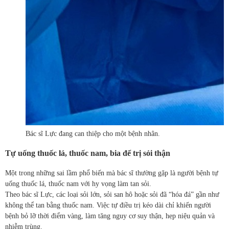
Bác sĩ Lực đang can thiệp cho một bệnh nhân.
Tự uống thuốc lá, thuốc nam, bia để trị sỏi thận
Một trong những sai lầm phổ biến mà bác sĩ thường gặp là người bệnh tự
uống thuốc lá, thuốc nam với hy vọng làm tan sỏi.
Theo bác sĩ Lực, các loại sỏi lớn, sỏi san hô hoặc sỏi đã “hóa đá” gần như
không thể tan bằng thuốc nam. Việc tự điều trị kéo dài chỉ khiến người
bệnh bỏ lỡ thời điểm vàng, làm tăng nguy cơ suy thận, hẹp niệu quản và
nhiễm trùng.