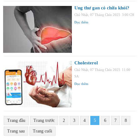
Ung thư gan có chữa khỏi?
Chủ Nhật, 07 Tháng Chín 2025
3:00 CH
Đọc thêm
Cholesterol
Chủ Nhật, 07 Tháng Chín 2025
11:00
SA
Đọc thêm
Trang đầu
Trang trước
2
3
4
5
6
7
8
Trang sau
Trang cuối