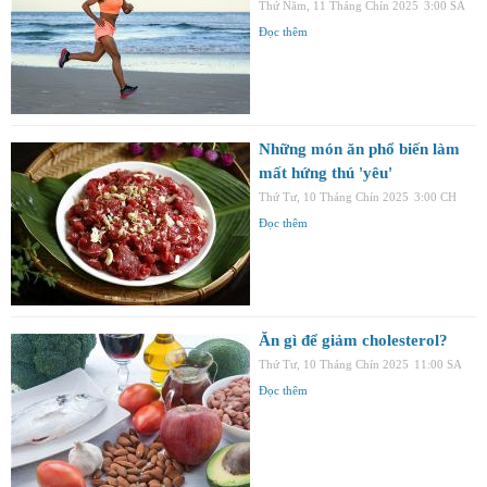
Thứ Năm, 11 Tháng Chín 2025
3:00 SA
Đọc thêm
Những món ăn phổ biến làm
mất hứng thú 'yêu'
Thứ Tư, 10 Tháng Chín 2025
3:00 CH
Đọc thêm
Ăn gì để giảm cholesterol?
Thứ Tư, 10 Tháng Chín 2025
11:00 SA
Đọc thêm