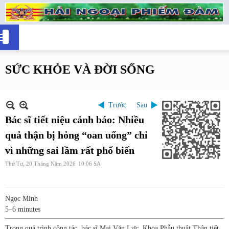
SỨC KHỎE VÀ ĐỜI SỐNG
Trước
Sau
Bác sĩ tiết niệu cảnh báo: Nhiều
quả thận bị hỏng “oan uổng” chỉ
vì những sai lầm rất phổ biến
Thứ Tư, 20 Tháng Năm 2026
10:06 SA
Ngọc Minh
5–6 minutes
Trong quá trình công tác, bác sĩ Mai Văn Lực, Khoa Phẫu thuật Thận tiết