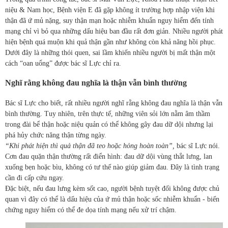
niệu & Nam học, Bệnh viện E đã gặp không ít trường hợp nhập viện khi
thận đã ứ mủ nặng, suy thận mạn hoặc nhiễm khuẩn nguy hiểm đến tính
mạng chỉ vì bỏ qua những dấu hiệu ban đầu rất đơn giản. Nhiều người phát
hiện bệnh quá muộn khi quả thận gần như không còn khả năng hồi phục.
Dưới đây là những thói quen, sai lầm khiến nhiều người bị mất thận một
cách “oan uổng” được bác sĩ Lực chỉ ra.
Nghĩ rằng không đau nghĩa là thận vẫn bình thường
Bác sĩ Lực cho biết, rất nhiều người nghĩ rằng không đau nghĩa là thận vẫn
bình thường. Tuy nhiên, trên thực tế, những viên sỏi lớn nằm âm thầm
trong đài bể thận hoặc niệu quản có thể không gây đau dữ dội nhưng lại
phá hủy chức năng thận từng ngày.
“Khi phát hiện thì quả thận đã teo hoặc hỏng hoàn toàn”,
bác sĩ Lực nói.
Cơn đau quặn thận thường rất điển hình: đau dữ dội vùng thắt lưng, lan
xuống bẹn hoặc bìu, không có tư thế nào giúp giảm đau. Đây là tình trạng
cần đi cấp cứu ngay.
Đặc biệt, nếu đau lưng kèm sốt cao, người bệnh tuyệt đối không được chủ
quan vì đây có thể là dấu hiệu của ứ mủ thận hoặc sốc nhiễm khuẩn - biến
chứng nguy hiểm có thể đe dọa tính mạng nếu xử trí chậm.