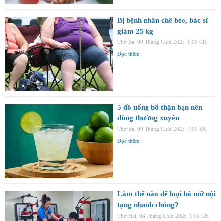
Bị bệnh nhân chê béo, bác sĩ
giảm 25 kg
Thứ Ba, 09 Tháng Chín 2025
1:00 CH
Đọc thêm
5 đồ uống bổ thận bạn nên
dùng thường xuyên
Thứ Ba, 09 Tháng Chín 2025
7:00 SA
Đọc thêm
Làm thế nào để loại bỏ mỡ nội
tạng nhanh chóng?
Thứ Hai, 08 Tháng Chín 2025
1:00 CH