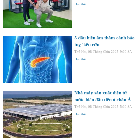
Đọc thêm
5 dấu hiệu âm thầm cảnh báo
tuỵ 'kêu cứu'
Thứ Hai, 08 Tháng Chín 2025
9:00 SA
Đọc thêm
Nhà máy sản xuất điện từ
nước biển đầu tiên ở châu Á
Thứ Hai, 08 Tháng Chín 2025
5:00 SA
Đọc thêm