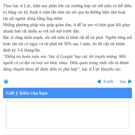
Theo bác sĩ Lực, hiện nay phần lớn các trường hợp sỏi tiết niệu có thể điều
trị bằng các kỹ thuật ít xâm lấn như tán sỏi qua da đường hầm nhỏ hoặc
tán sỏi ngược dòng bằng ống mềm.
Những phương pháp này giúp giảm đau, ít để lại sẹo và thời gian hồi phục
nhanh hơn rất nhiều so với mổ mở trước đây.
Bác sĩ cũng nhấn mạnh, sỏi tiết niệu là bệnh rất dễ tái phát. Người từng mổ
hoặc tán sỏi có nguy cơ tái phát tới 50% sau 5 năm, do đó cần tái khám
định kỳ 3-6 tháng/lần.
“Đừng tin hoàn toàn vào ‘bác sĩ Google’ hay các lời truyền miệng. Mỗi
người có cơ địa và loại sỏi khác nhau. Điều quan trọng nhất vẫn là khám
đúng chuyên khoa để được điều trị phù hợp”,
bác sĩ Lực khuyến cáo.
Trước
Sau
Gửi ý kiến của bạn