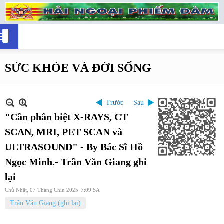
SỨC KHỎE VÀ ĐỜI SỐNG
Trước
Sau
"Cần phân biệt X-RAYS, CT
SCAN, MRI, PET SCAN và
ULTRASOUND" - By Bác Sĩ Hồ
Ngọc Minh.- Trần Văn Giang ghi
lại
Chủ Nhật, 07 Tháng Chín 2025
7:09 SA
Trần Văn Giang (ghi lại)