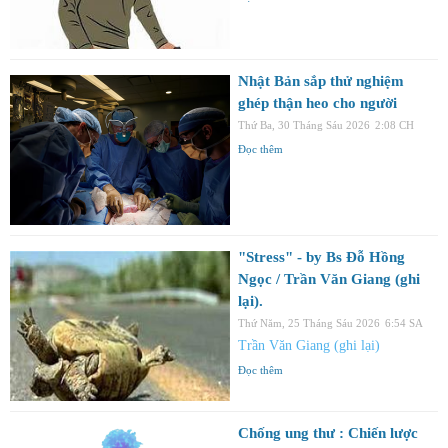
Nhật Bản sắp thử nghiệm
ghép thận heo cho người
Thứ Ba, 30 Tháng Sáu 2026
2:08 CH
Đọc thêm
"Stress" - by Bs Đỗ Hồng
Ngọc / Trần Văn Giang (ghi
lại).
Thứ Năm, 25 Tháng Sáu 2026
6:54 SA
Trần Văn Giang (ghi lại)
Đọc thêm
Chống ung thư : Chiến lược