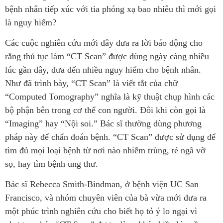
bệnh nhân tiếp xúc với tia phóng xạ bao nhiêu thì mới gọi
là nguy hiểm?
Các cuộc nghiên cứu mới đây đưa ra lời báo động cho
rằng thủ tục làm “CT Scan” được dùng ngày càng nhiều
lúc gần đây, đưa đến nhiều nguy hiểm cho bệnh nhân.
Như đã trình bày, “CT Scan” là viết tắt của chữ
“Computed Tomography” nghĩa là kỹ thuật chụp hình các
bộ phận bên trong cơ thể con người. Đôi khi còn gọi là
“Imaging” hay “Nội soi.” Bác sĩ thường dùng phương
pháp này để chẩn đoán bệnh. “CT Scan” được sử dụng để
tìm đủ mọi loại bệnh từ nơi nào nhiễm trùng, té ngã vỡ
sọ, hay tìm bệnh ung thư.
Bác sĩ Rebecca Smith-Bindman, ở bệnh viện UC San
Francisco, và nhóm chuyên viên của bà vừa mới đưa ra
một phúc trình nghiên cứu cho biết họ tỏ ý lo ngại vì