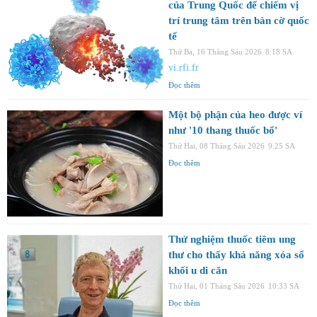
của Trung Quốc để chiếm vị
trí trung tâm trên bàn cờ quốc
tế
Thứ Ba, 16 Tháng Sáu 2026
8:18 SA
vi.rfi.fr
Đọc thêm
Một bộ phận của heo được ví
như '10 thang thuốc bổ'
Thứ Hai, 08 Tháng Sáu 2026
9:25 SA
Đọc thêm
Thử nghiệm thuốc tiêm ung
thư cho thấy khả năng xóa sổ
khối u di căn
Thứ Hai, 01 Tháng Sáu 2026
10:33 SA
Đọc thêm