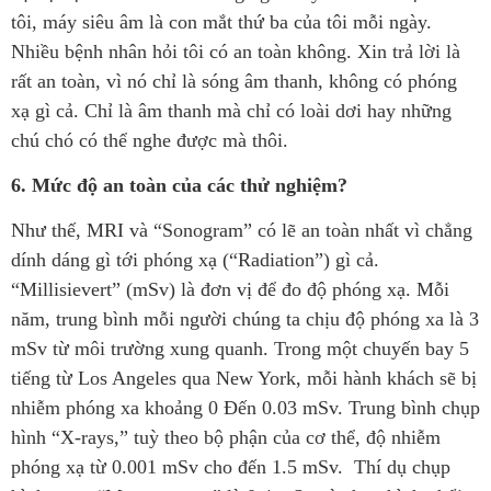
tôi, máy siêu âm là con mắt thứ ba của tôi mỗi ngày.
Nhiều bệnh nhân hỏi tôi có an toàn không. Xin trả lời là
rất an toàn, vì nó chỉ là sóng âm thanh, không có phóng
xạ gì cả. Chỉ là âm thanh mà chỉ có loài dơi hay những
chú chó có thể nghe được mà thôi.
6. Mức độ an toàn của các thử nghiệm?
Như thế, MRI và “Sonogram” có lẽ an toàn nhất vì chẳng
dính dáng gì tới phóng xạ (“Radiation”) gì cả.
“Millisievert” (mSv) là đơn vị để đo độ phóng xạ. Mỗi
năm, trung bình mỗi người chúng ta chịu độ phóng xa là 3
mSv từ môi trường xung quanh. Trong một chuyến bay 5
tiếng từ Los Angeles qua New York, mỗi hành khách sẽ bị
nhiễm phóng xa khoảng 0 Đến 0.03 mSv. Trung bình chụp
hình “X-rays,” tuỳ theo bộ phận của cơ thể, độ nhiễm
phóng xạ từ 0.001 mSv cho đến 1.5 mSv. Thí dụ chụp