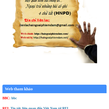
Web tham khảo
BBC:
bbc
RFI:
Tin tức liên quan đến Việt Nam từ RFI