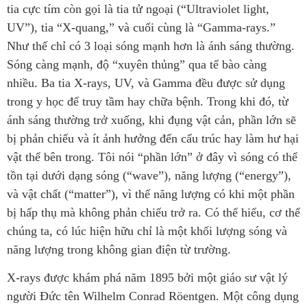
tia cực tím còn gọi là tia tử ngoại (“Ultraviolet light,
UV”), tia “X-quang,” và cuối cùng là “Gamma-rays.”
Như thế chỉ có 3 loại sóng mạnh hơn là ánh sáng thường.
Sóng càng mạnh, độ “xuyên thủng” qua tế bào càng
nhiều. Ba tia X-rays, UV, và Gamma đều được sử dụng
trong y học để truy tầm hay chữa bệnh. Trong khi đó, từ
ánh sáng thường trở xuống, khi đụng vật cản, phần lớn sẽ
bị phản chiếu và ít ảnh hưởng đến cấu trúc hay làm hư hại
vật thể bên trong. Tôi nói “phần lớn” ở đây vì sóng có thể
tồn tại dưới dạng sóng (“wave”), năng lượng (“energy”),
và vật chất (“matter”), vì thế năng lượng có khi một phần
bị hấp thụ mà không phản chiếu trở ra. Có thể hiểu, cơ thể
chúng ta, có lúc hiện hữu chỉ là một khối lượng sóng và
năng lượng trong không gian điện từ trường.
X-rays được khám phá năm 1895 bởi một giáo sư vật lý
người Đức tên Wilhelm Conrad Röentgen. Một công dụng