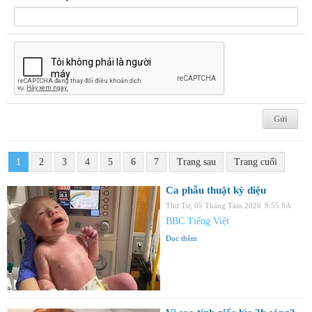
1
2
3
4
5
6
7
Trang sau
Trang cuối
Ca phẫu thuật kỳ diệu
Thứ Tư, 05 Tháng Tám 2026
9:55 SA
BBC Tiếng Việt
Đọc thêm