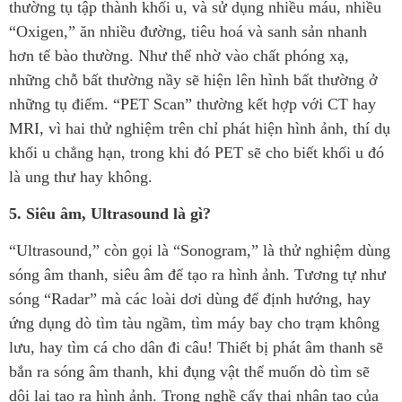
thường tụ tập thành khối u, và sử dụng nhiều máu, nhiều
“Oxigen,” ăn nhiều đường, tiêu hoá và sanh sản nhanh
hơn tế bào thường. Như thể nhờ vào chất phóng xạ,
những chỗ bất thường nầy sẽ hiện lên hình bất thường ở
những tụ điểm. “PET Scan” thường kết hợp với CT hay
MRI, vì hai thử nghiệm trên chỉ phát hiện hình ảnh, thí dụ
khối u chẳng hạn, trong khi đó PET sẽ cho biết khối u đó
là ung thư hay không.
5. Siêu âm, Ultrasound là gì?
“Ultrasound,” còn gọi là “Sonogram,” là thử nghiệm dùng
sóng âm thanh, siêu âm để tạo ra hình ảnh. Tương tự như
sóng “Radar” mà các loài dơi dùng để định hướng, hay
ứng dụng dò tìm tàu ngầm, tìm máy bay cho trạm không
lưu, hay tìm cá cho dân đi câu! Thiết bị phát âm thanh sẽ
bắn ra sóng âm thanh, khi đụng vật thể muốn dò tìm sẽ
dội lại tạo ra hình ảnh. Trong nghề cấy thai nhân tạo của