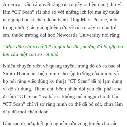
America” vẫn cả quyết rằng rủi ro gây ra bệnh ung thư vì
làm “CT Scan” rất nhỏ so với những ích lợi mà kỹ thuật
này giúp bác sĩ chẩn đoán bệnh. Ông Mark Pearce, một
trong những tác giả nghiên cứu về rủi ro xảy ra cho trẻ
em, thuộc trường đại học Newcastle University nói rằng;
“Mặc dầu rủi ro có thể là gấp ba lần, nhưng đó là gấp ba
lần của một con số rất nhỏ.”
Nhiều chuyên viên về quang tuyến, trong đó có cả bác sĩ
Smith-Bindman, biện minh cho lập trường của mình, và
họ nói rằng việc dùng kỹ thuật “CT Scan” đã bị lạm dụng
vì dễ sử dụng. Thậm chí, bệnh nhân đòi yêu cầu phải cho
đi làm “CT Scan,” và bác sĩ không ngần ngại cho đi làm
“CT Scan” chỉ vì sợ rằng mình có thể đã bỏ sót, chưa làm
đầy đủ mọi chẩn đoán.
Dầu sao đi nữa, kết quả nghiên cứu cũng khiến cho các