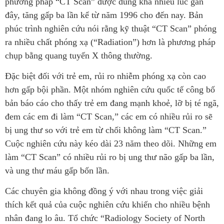
phương pháp “CT Scan” được dùng khá nhiều lúc gần
đây, tăng gấp ba lần kể từ năm 1996 cho đến nay. Bản
phúc trình nghiên cứu nói rằng kỹ thuật “CT Scan” phóng
ra nhiều chất phóng xạ (“Radiation”) hơn là phương pháp
chụp bằng quang tuyến X thông thường.
Đặc biệt đối với trẻ em, rủi ro nhiễm phóng xạ còn cao
hơn gấp bội phần. Một nhóm nghiên cứu quốc tế công bố
bản báo cáo cho thấy trẻ em đang mạnh khoẻ, lỡ bị té ngã,
đem các em đi làm “CT Scan,” các em có nhiều rủi ro sẽ
bị ung thư so với trẻ em từ chối không làm “CT Scan.”
Cuộc nghiên cứu này kéo dài 23 năm theo dõi. Những em
làm “CT Scan” có nhiều rủi ro bị ung thư não gấp ba lần,
và ung thư máu gấp bốn lần.
Các chuyên gia không đồng ý với nhau trong việc giải
thích kết quả của cuộc nghiên cứu khiến cho nhiều bệnh
nhân đang lo âu. Tổ chức “Radiology Society of North