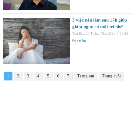
3 việc nên làm sau 17h giúp
giảm nguy cơ mất trí nhớ
Thứ Bảy, 23 Tháng Năm 2026
7:56 SA
Đọc thêm
1
2
3
4
5
6
7
Trang sau
Trang cuối