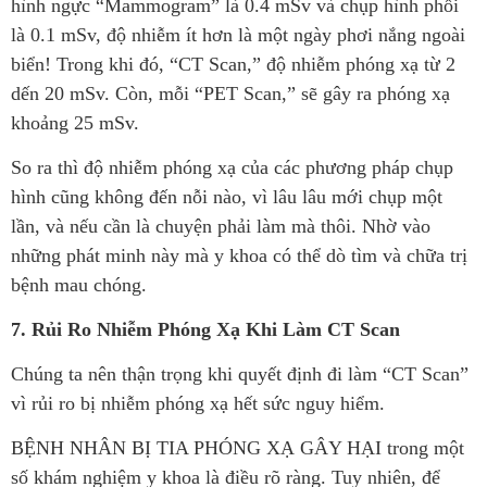
hình ngực “Mammogram” là 0.4 mSv và chụp hình phổi
là 0.1 mSv, độ nhiễm ít hơn là một ngày phơi nắng ngoài
biển! Trong khi đó, “CT Scan,” độ nhiễm phóng xạ từ 2
dến 20 mSv. Còn, mỗi “PET Scan,” sẽ gây ra phóng xạ
khoảng 25 mSv.
So ra thì độ nhiễm phóng xạ của các phương pháp chụp
hình cũng không đến nỗi nào, vì lâu lâu mới chụp một
lần, và nếu cần là chuyện phải làm mà thôi. Nhờ vào
những phát minh này mà y khoa có thể dò tìm và chữa trị
bệnh mau chóng.
7. Rủi Ro Nhiễm Phóng Xạ Khi Làm CT Scan
Chúng ta nên thận trọng khi quyết định đi làm “CT Scan”
vì rủi ro bị nhiễm phóng xạ hết sức nguy hiểm.
BỆNH NHÂN BỊ TIA PHÓNG XẠ GÂY HẠI trong một
số khám nghiệm y khoa là điều rõ ràng. Tuy nhiên, để