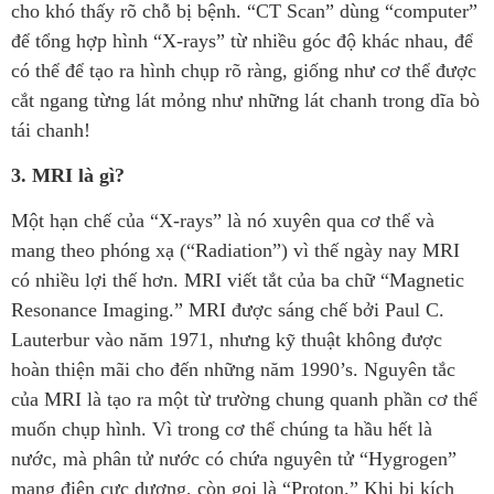
cho khó thấy rõ chỗ bị bệnh. “CT Scan” dùng “computer”
để tổng hợp hình “X-rays” từ nhiều góc độ khác nhau, để
có thể để tạo ra hình chụp rõ ràng, giống như cơ thể được
cắt ngang từng lát mỏng như những lát chanh trong dĩa bò
tái chanh!
3. MRI là gì?
Một hạn chế của “X-rays” là nó xuyên qua cơ thể và
mang theo phóng xạ (“Radiation”) vì thế ngày nay MRI
có nhiều lợi thế hơn. MRI viết tắt của ba chữ “Magnetic
Resonance Imaging.” MRI được sáng chế bởi Paul C.
Lauterbur vào năm 1971, nhưng kỹ thuật không được
hoàn thiện mãi cho đến những năm 1990’s. Nguyên tắc
của MRI là tạo ra một từ trường chung quanh phần cơ thể
muốn chụp hình. Vì trong cơ thể chúng ta hầu hết là
nước, mà phân tử nước có chứa nguyên tử “Hygrogen”
mang điện cực dương, còn gọi là “Proton.” Khi bị kích