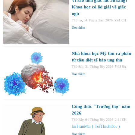
Vì sao tỉnh giấc lúc 3h sáng?
Khoa học có lời giải về giấc
ngủ
Thứ Ba, 04 Tháng Tám 2026
5:41 CH
Đọc thêm
Nhà khoa học Mỹ tìm ra phân
tử tiêu diệt tế bào ung thư
Thứ Sáu, 31 Tháng Bảy 2026
5:03 SA
Đọc thêm
Công thức "Trường thọ" năm
2026
Thứ Bảy, 04 Tháng Bảy 2026
2:41 CH
laiTranMai ( ToiThichDoc )
Đọc thêm